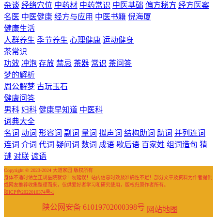
杂谈
经络穴位
中药材
中药常识
中医基础
偏方秘方
经方医案
名医
中医健康
经方与应用
中医书籍
倪海厦
健康生活
人群养生
季节养生
心理健康
运动健身
茶常识
功效
冲泡
存放
禁忌
茶器
常识
茶问答
梦的解析
周公解梦
古玩玉石
健康问答
男科
妇科
健康早知道
中医科
词典大全
名词
动词
形容词
副词
量词
拟声词
结构助词
助词
并列连词
连词
介词
代词
疑问词
数词
成语
歇后语
百家姓
组词造句
猜
谜
对联
谚语
Copyright © 2023-2024 大道家园 版权所有
身体不适时请至正规医院就诊！勿延误！站内信息时效及准确性不足！部分文章及资料为作者提供
或网友推荐收集整理而来，仅供爱好者学习和研究使用，版权归原作者所有。
陕ICP备2022010374号-1
陕公网安备 61019702000398号
网站地图