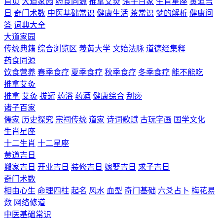
首页
大道家园
药食同源
推拿艾灸
诸子百家
生肖星座
黄道吉
日
奇门术数
中医基础常识
健康生活
茶常识
梦的解析
健康问
答
词典大全
大道家园
传统典籍
综合浏览区
羲黄大学
文始法脉
道德经集释
药食同源
饮食营养
春季食疗
夏季食疗
秋季食疗
冬季食疗
能不能吃
推拿艾灸
推拿
艾灸
拔罐
药浴
药酒
健康综合
刮痧
诸子百家
儒家
历史探究
宗祠传统
道家
诗词歌赋
古玩字画
国学文化
生肖星座
十二生肖
十二星座
黄道吉日
搬家吉日
开业吉日
装修吉日
嫁娶吉日
求子吉日
奇门术数
相由心生
命理四柱
起名
风水
血型
奇门基础
六爻占卜
梅花易
数
网络修道
中医基础常识