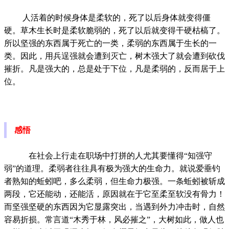
人活着的时候身体是柔软的，死了以后身体就变得僵
硬。草木生长时是柔软脆弱的，死了以后就变得干硬枯槁了。
所以坚强的东西属于死亡的一类，柔弱的东西属于生长的一
类。因此，用兵逞强就会遭到灭亡，树木强大了就会遭到砍伐
摧折。凡是强大的，总是处于下位，凡是柔弱的，反而居于上
位。
感悟
在社会上行走在职场中打拼的人尤其要懂得“知强守
弱”的道理。柔弱者往往具有极为强大的生命力。就说爱垂钓
者熟知的蚯蚓吧，多么柔弱，但生命力极强。一条蚯蚓被斩成
两段，它还能动，还能活，原因就在于它至柔至软没有骨力！
而坚强坚硬的东西因为它显露突出，当遇到外力冲击时，自然
容易折损。常言道“木秀于林，风必摧之”，大树如此，做人也