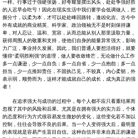
一样。行事过于强硬张扬，好夸耀显摆出风头，处处争强好胜
的人迟早会吃亏！因此在现实生活中我们要学会低调做人，把
握分寸，以柔为本，才可以处处峰回路转，逢凶化吉。古今中
外有成就的商业精英、科学家、政治领袖无不是时刻保持谦
卑，对人忍让、温和、宽容，从而总能从别人那里汲取力量，
获得周围人的敬重和支持，使他们自身的能量异常强大，影响
力广泛，事业持久发展。
因此，我们普通人要想活得好，就要
懂得“柔弱胜刚强”的道理，做人要收敛锋芒，无论做什么工作
多一点谦逊，少一点自负；多一点自省，少一点抱怨；多一点
担当，少一点推卸责任，不固执己见，不较真，内心柔韧，外
表示弱，顺势而为，这样才能成就自己的成长，成为真正的强
者！
在追求强大与成功的过程中，每个人都不应只看重结果而
忽视了其中的风险和后果。尤其是在拥有强大的实力后，个体
的态度和行为方式很容易发生微妙的变化，这些变化若不加以
控制，往往会导致不良的后果。
当一个人变得强大后，最明显
的表现就是容易产生盲目自信。这种自信并非来自真正的谦逊