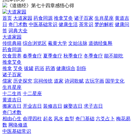
首页
大道家园
药食同源
推拿艾灸
诸子百家
生肖星座
黄道吉
日
奇门术数
中医基础常识
健康生活
茶常识
梦的解析
健康问
答
词典大全
大道家园
传统典籍
综合浏览区
羲黄大学
文始法脉
道德经集释
药食同源
饮食营养
春季食疗
夏季食疗
秋季食疗
冬季食疗
能不能吃
推拿艾灸
推拿
艾灸
拔罐
药浴
药酒
健康综合
刮痧
诸子百家
儒家
历史探究
宗祠传统
道家
诗词歌赋
古玩字画
国学文化
生肖星座
十二生肖
十二星座
黄道吉日
搬家吉日
开业吉日
装修吉日
嫁娶吉日
求子吉日
奇门术数
相由心生
命理四柱
起名
风水
血型
奇门基础
六爻占卜
梅花易
数
网络修道
中医基础常识