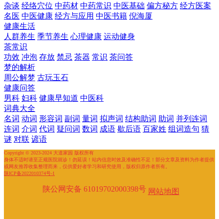
杂谈
经络穴位
中药材
中药常识
中医基础
偏方秘方
经方医案
名医
中医健康
经方与应用
中医书籍
倪海厦
健康生活
人群养生
季节养生
心理健康
运动健身
茶常识
功效
冲泡
存放
禁忌
茶器
常识
茶问答
梦的解析
周公解梦
古玩玉石
健康问答
男科
妇科
健康早知道
中医科
词典大全
名词
动词
形容词
副词
量词
拟声词
结构助词
助词
并列连词
连词
介词
代词
疑问词
数词
成语
歇后语
百家姓
组词造句
猜
谜
对联
谚语
Copyright © 2023-2024 大道家园 版权所有
身体不适时请至正规医院就诊！勿延误！站内信息时效及准确性不足！部分文章及资料为作者提供
或网友推荐收集整理而来，仅供爱好者学习和研究使用，版权归原作者所有。
陕ICP备2022010374号-1
陕公网安备 61019702000398号
网站地图