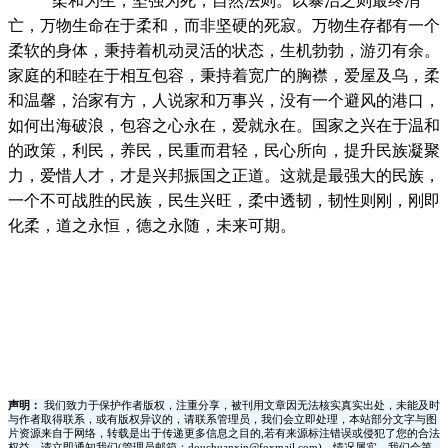
柔和为生，坚强为死，自然法则。以暴治之则最终消
亡，万物生命在于柔和，而非坚硬的死寂。
万物生存都有一个
柔软的身体，秉持着机动灵活的状态，生机勃勃，游刃有余。
家庭的和睦在于相互包容，秉持着宽广的胸襟，爱屋及乌，柔
和温馨，治家有方，人说家和万事兴，没有一个避风的港口，
如何出海破浪，包容之心永在，爱就永在。
国家之兴在于温和
的政策，利民，养民，民重而君轻，民心所向，提升民族凝聚
力，爱惜人才，才是兴邦振国之正道。
这就是最强大的民族，
一个不可战胜的民族，民生兴旺，柔中透韧，韧性则刚，刚即
化柔，道之永恒，德之永随，未来可期。
声明：
我们致力于保护作者版权，注重分享，被刊用文章因无法核实真实出处，未能及时
与作者取得联系，或有版权异议的，请联系管理员，我们会立即处理，本站部分文字与图
片资源来自于网络，转载是出于传递更多信息之目的,若有来源标注错误或侵犯了您的合法
权益，请立即通知我们(管理员邮箱：douchuanxin@foxmail.com)，情况属实，我们会第