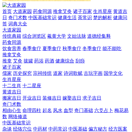
首页
大道家园
药食同源
推拿艾灸
诸子百家
生肖星座
黄道吉
日
奇门术数
中医基础常识
健康生活
茶常识
梦的解析
健康问
答
词典大全
大道家园
传统典籍
综合浏览区
羲黄大学
文始法脉
道德经集释
药食同源
饮食营养
春季食疗
夏季食疗
秋季食疗
冬季食疗
能不能吃
推拿艾灸
推拿
艾灸
拔罐
药浴
药酒
健康综合
刮痧
诸子百家
儒家
历史探究
宗祠传统
道家
诗词歌赋
古玩字画
国学文化
生肖星座
十二生肖
十二星座
黄道吉日
搬家吉日
开业吉日
装修吉日
嫁娶吉日
求子吉日
奇门术数
相由心生
命理四柱
起名
风水
血型
奇门基础
六爻占卜
梅花易
数
网络修道
中医基础常识
杂谈
经络穴位
中药材
中药常识
中医基础
偏方秘方
经方医案