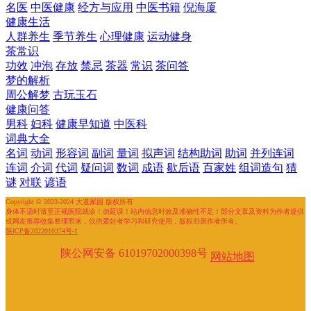
名医
中医健康
经方与应用
中医书籍
倪海厦
健康生活
人群养生
季节养生
心理健康
运动健身
茶常识
功效
冲泡
存放
禁忌
茶器
常识
茶问答
梦的解析
周公解梦
古玩玉石
健康问答
男科
妇科
健康早知道
中医科
词典大全
名词
动词
形容词
副词
量词
拟声词
结构助词
助词
并列连词
连词
介词
代词
疑问词
数词
成语
歇后语
百家姓
组词造句
猜
谜
对联
谚语
Copyright © 2023-2024 大道家园 版权所有
身体不适时请至正规医院就诊！勿延误！站内信息时效及准确性不足！部分文章及资料为作者提供
或网友推荐收集整理而来，仅供爱好者学习和研究使用，版权归原作者所有。
陕ICP备2022010374号-1
陕公网安备 61019702000398号
网站地图