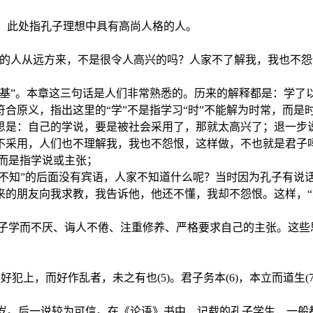
者。此处指孔子理想中具有高尚人格的人。
合的人从远方来，不是很令人高兴的吗？人家不了解我，我也不怨
之基”。本章这三句话是人们非常熟悉的。历来的解释都是：学了
合原义，指出这里的“学”不是指学习“时”不能解为时常，而是
思是：自己的学说，要是被社会采用了，那就太高兴了；退一步
采用，人们也不理解我，我也不怨恨，这样做，不也就是君子吗？
而是指学说或主张；
人不知”的后面没有宾语，人家不知道什么呢？当时因为孔子有说
的朋友向我求教，我告诉他，他还不懂，我却不怨恨。这样，“人
孔子学而不厌、诲人不倦、注重修养、严格要求自己的主张。这些
)矣；不好犯上，而好作乱者，未之有也(5)。君子务本(6)，本立而道生(
33岁。后一说较为可信。在《论语》书中，记载的孔子学生，一