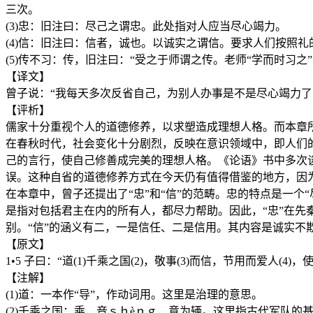
三次。
(3)忠：旧注曰：尽己之谓忠。此处指对人应当尽心竭力。
(4)信：旧注曰：信者，诚也。以诚实之谓信。要求人们按照
(5)传不习：传，旧注曰：“受之于师谓之传。老师“学而时习之
【译文】
曾子说：“我每天多次反省自己，为别人办事是不是尽心竭力了
【评析】
儒家十分重视个人的道德修养，以求塑造成理想人格。而本章
在春秋时代，社会变化十分剧烈，反映在意识领域中，即人们
己的言行，使自己修善成完美的理想人格。《论语》书中多次
误。这种自省的道德修养方式在今天仍有值得借鉴的地方，因
在本章中，曾子还提出了“忠”和“信”的范畴。忠的特点是一个
是指对包括君主在内的所有人，都尽力帮助。因此，“忠”在先
别。“信”的涵义有二，一是信任、二是信用。其内容是诚实
【原文】
1•5 子曰：“道(1)千乘之国(2)，敬事(3)而信，节用而爱人(4)，使
【注解】
(1)道：一本作“导”，作动词用。这里是治理的意思。
(2)千乘之国：乘，音ｓｈèｎｇ，意为辆。这里指古代军队的基