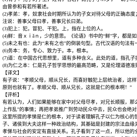
由曾参和有若所著述。
(2)孝弟：孝，奴隶社会时期所认为的子女对待父母的正确态
注说：善事父母曰孝，善事兄长曰弟。
(3)犯上：犯，冒犯、干犯。上，指在上位的人。
(4)鲜：音ｘｉǎｎ，少的意思。《论语》书中的“鲜”字，都是
(5)未之有也：此为“未有之也”的倒装句型。古代汉语的句法
(6)务本：务，专心、致力于。本，根本。
(7)道：在中国古代思想里，道有多种含义。此处的道，指孔
(8)为仁之本：仁是孔子哲学思想的最高范畴，又是伦理道德
【译文】
有子说：”孝顺父母，顺从兄长，而喜好触犯上层统治者，这
原则也就有了。孝顺父母、顺从兄长，这就是仁的根本啊！”
【评析】
有若认为，人们如果能够在家中对父母尽孝，对兄长顺服，那
上作乱”的事情；再把孝弟推广到劳动民众中去，民众也会绝
这里所提的孝悌是仁的根本，对于读者理解孔子以仁为核心的
子、诸侯到大夫这样一种政治结构，其基础是封建的宗法血缘
孝悌与社会的安定有直接关系。孔子看到了这一点，所以他的