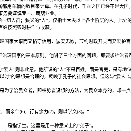
弱都用车辆的数目来计算。在孔子时代，千乘之国已经不是大国
的事务要谨慎专一、兢兢业业。
，指一切人群；狭义的“人”，仅指士大夫以上各个阶层的人。此处的
使百姓按照农时耕作与收获。
办理国家大事而又恪守信用，诚实无欺，节约财政开支而又爱护官
于治理国家的基本原则。他讲了三个方面的问题，即要求统治者
“爱人”则非此意。他所说的“人”不是百姓，而是官吏，是有地位
以时”的思想是合理的，反映了孔子的社会思想。但这与“爱人”
是为了治民众者，即权势者设想的方法，为民众本身的，却一点
。
爱众，而亲仁(6)，行有余力(7)，则以学文(8)。”
；二是指学生。这里是用一种意义上的“弟子”。