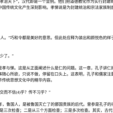
以孝治天下”，汉代即是一个显例。他们把道德教化作为实行封建
中国传统文化产生深刻影响。孝悌说是为封建统治和宗法家族制
。
以说人。”巧和令都是美好的意思。但此处应释为装出和颜悦色的样
少了。”
是孝与悌。这是从正面阐述什么是仁的问题。这一章，孔子讲仁
事随心所欲，只说不做，停留在口头上。这表明，孔子和儒家注
华传统思想文化中的精华内容。
友交而不信(4)乎？传不习乎？”
505年，鲁国人，是被鲁国灭亡了的鄫国贵族的后代。曾参是孔子
：一是三次检查；二是从三个方面检查；三是多次检查。其实，古