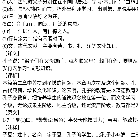
(2)入：古代时父子分别住在不同的居处，学习•内则》：“由
(3)出：与“入”相对而言，指外出拜师学习 。出则弟，是说
(4)谨：寡言少语称之为谨。
(5)□：音ｆàｎ，同泛，广泛的意思。
(6)仁：仁即仁人，有仁德之人。
(7)行有余力：指有闲暇时间。
(8)文：古代文献。主要有诗、书、礼、乐等文化知识。
【译文】
孔子说：“弟子们在父母跟前，就孝顺父母；出门在外，要顺
就再去学习” 文献知识。
【评析】
本篇第二章中曾提到孝悌的问题，本章再次提及这个问题。孔
古代典籍，增长文化知识。这表明，孔子的教育是以道德教育
孔子办教育，把培养学生的道德观念放在第一位，而文化学习“
阶级，无论奴隶主阶级、地主阶级，还是资产阶级，教育都是
【原文】
1•7 子夏(1)曰：“贤贤(2)易色；事父母能竭其力；事君，能
【注释】
子夏：姓卜，名商，字子夏，孔子的学生，比孔子小44岁，生