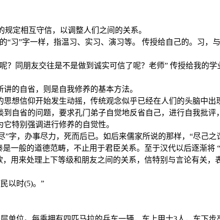
礼的规定相互守信，以调整人们之间的关系。
”的“习”字一样，指温习、实习、演习等。 传授给自己的。习，
呢？同朋友交往是不是做到诚实可信了呢？老师” 传授给我的学
所讲的自省，则是自我修养的基本方法。
的思想信仰开始发生动摇，传统观念似乎已经在人们的头脑中出现
谈到自省的问题，要求孔门弟子自觉地反省自己，进行自我批评
为它特别强调进行修养的自觉性。
“尽”字，办事尽力，死而后已。如后来儒家所说的那样，“尽己
秦是一般的道德范畴，不止用于君臣关系。至于汉代以后逐渐将 “
不欺，用来处理上下等级和朋友之间的关系，信特别与言论有关，
民以时(5)。”
层单位。每乘拥有四匹马拉的兵车一辆，车上甲士3人，车下步卒72