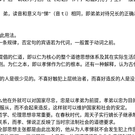
度；弟，读音和意义与“悌”（音ｔì）相同，即弟弟对待兄长的正
如此用法。
有一条规律，否定句的宾语若为代词，一般置于动词之前。
子提倡的仁道，即以仁为核心的整个道德思想体系及其在实际生
准则。为仁之本，即以孝悌作为仁的根本。还有一种解释，认为古代
样的人是很少见的。不喜好触犯上层统治者，而喜好造反的人是
么他在外就可以对国家尽忠，忠是以孝弟为前提，孝弟以忠为目
对服从，而不会起来造反，这样就可以维护国家和社会的安定。
哲学、伦理思想非常重要。在春秋时代，周天子实行嫡长子继承
关系，而孝、悌说正反映了当时宗法制社会的道德要求。
全部思想主张都是由此出发的，他从为人孝悌就不会发生犯上作