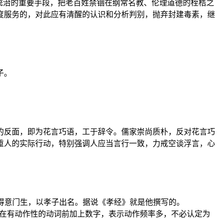
统治的重要手段，把老百姓禁锢在纲常名教、伦理道德的桎梏之
度服务的，对此应有清醒的认识和分析判别，抛弃封建毒素，继
子。
的反面，即为花言巧语，工于辞令。儒家崇尚质朴，反对花言巧
重人的实际行动，特别强调人应当言行一致，力戒空谈浮言，心
的得意门生，以孝子出名。据说《孝经》就是他撰写的。
代在有动作性的动词前加上数字，表示动作频率多，不必认定为