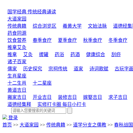
国学经典
传统经典诵读
大道家园
传统典籍
综合浏览区
羲黄大学
文始法脉
道德经集
药食同源
饮食营养
春季食疗
夏季食疗
秋季食疗
冬季食疗
推拿艾灸
推拿
艾灸
拔罐
药浴
药酒
健康综合
刮痧
诸子百家
儒家
历史探究
宗祠传统
道家
诗词歌赋
古玩字
生肖星座
十二生肖
十二星座
黄道吉日
搬家吉日
开业吉日
装修吉日
嫁娶吉日
求子吉日
道德经集释
实修打卡圈
每日小打卡
登录
首页
>>
大道家园
>>
传统典籍
>>
道学分支之儒教
>>
春秋战国