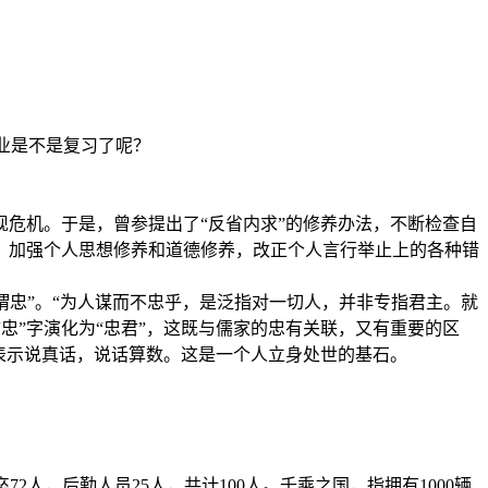
与
业是不是复习了呢？
危机。于是，曾参提出了“反省内求”的修养办法，不断检查自
，加强个人思想修养和道德修养，改正个人言行举止上的各种错
之谓忠”。“为人谋而不忠乎，是泛指对一切人，并非专指君主。就
忠”字演化为“忠君”，这既与儒家的忠有关联，又有重要的区
表示说真话，说话算数。这是一个人立身处世的基石。
人，后勤人员25人，共计100人。千乘之国，指拥有1000辆