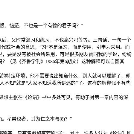
恨、恼怒，不也是一个有德的君子吗？”
以后，又时常温习和练习，不也高兴吗等等。三句话，一句一个
时代或社会的意思，“习”不是温习，而是使用，引申为采用。而
说，要是没有被社会所采用，可是很多朋友赞同我的学说，纷纷
（见《齐鲁学刊》1986年第6期文）这种解释可以自圆其
话的特定环境，他不需要说出知道什么，别人就可以理解了，却
不知”就是“人家不知道我所讲述的”了。这样的解释似乎有些
思想主张在《论语》书中多处可见，有助于对第一章内容的深
7)。孝弟也者，其为仁之本与(8)？”
般都称字，只有曾参和有若称“子”。因此，许多人认为《论语》即