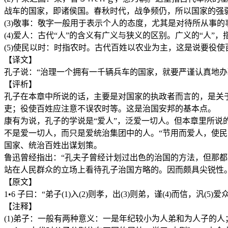
战车的国家，即诸侯国。春秋时代，战争频仍，所以国家的强
(3)敬事：敬字一般用于表示个人的态度，尤其是对待所从事
(4)爱人：古代“人”的含义有广义与狭义的区别。广义的“人”
(5)使民以时：时指农时。古代百姓以农业为主，这是说要役
【译文】
孔子说：“治理一个拥有一千辆兵车的国家，就要严谨认真地
【评析】
孔子在本章中所说的话，主要是对国家的执政者而言的，是关
吏；役使百姓应注意不误农时等。这是治国安邦的基本点。
康有为说，孔子的学说是“爱人”，泛爱一切人。但本章里所说的
不是爱一切人，而只是爱统治集团中的人。“节用而爱人，使民
国家、统治百姓出谋划策。
鲁迅曾经指出：“孔夫子曾经计划过出色的治国的方法，但那都
站在人民群众的立场上看待孔子治国方略的。因而颇具尖锐性
【原文】
1•6 子曰：“弟子(1)入(2)则孝，出(3)则弟，谨(4)而信，汎(5)
【注释】
(1)弟子：一般有两种意义：一是年纪较小为人弟和为人子的人