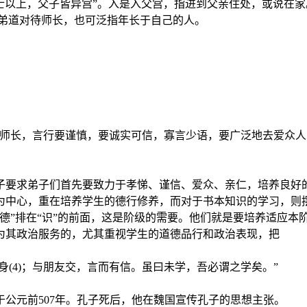
命士以上，父子皆异宫”。入是入父宫，指进到父亲住处，或说在家
要用弟道对待师长，也可泛指年长于自己的人。
从师长，言行要谨慎，要诚实可信，寡言少语，要广泛地去爱众
子要求弟子们首先要致力于孝悌、谨信、爱众、亲仁，培养良好
为中心，重在培养学生的德行修养，而对于书本知识的学习，则
德”排在“识”的前面，这是阶级的需要。他们就是要培养适应本
为其政治服务的，尤其重视学生的道德品行和政治表现，把
致其身(4)；与朋友交，言而有信。虽曰未学，吾必谓之学矣。”
于公元前507年。孔子死后，他在魏国宣传孔子的思想主张。