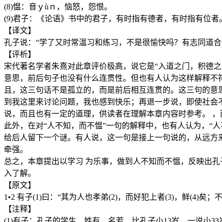
(8)愠：音ｙùｎ，恼怒，怨恨。
(9)君子：《论语》书中的君子，有时指有德者，有时指有位
【译文】
孔子说：“学了又时常温习和练习，不是很愉快吗？有志同道
【评析】
宋代著名学者朱熹对此章评价极高，说它是“入道之门，积德
意思，前后句子也没有什么连贯性。但也有人认为这样解释不符
且，这三句话不是孤立的，而是前后相互连贯的。这三句的意
到我这里来讨论问题，我也感到快乐；再退一步说，即使社会不
说，而且也有一定的道理，供读者在理解本章内容时参考。 ，
此外，在对“人不知，而不愠”一句的解释中，也有人认为，“
给后人留下一个谜。有人说，这一句是接上一句说的，从远方来
牵强。
总之，本章提出以学习 为乐事，做到人不知而不愠，反映出
入了解。
【原文】
1•2 有子(1)曰：“其为人也孝弟(2)，而好犯上者(3)，鲜(4
【注释】
(1)有子：孔子的学生，姓有，名若，比孔子小13岁，一说小