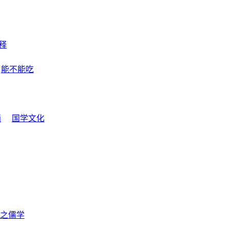
释
能不能吃
画
国学文化
之儒学