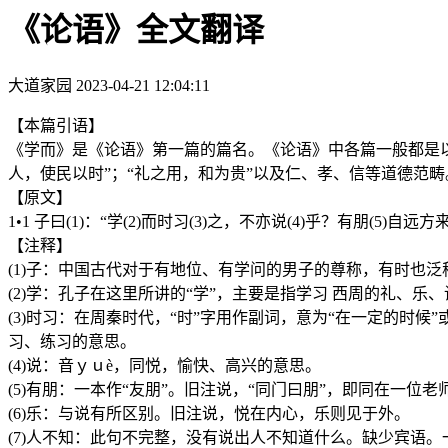
《论语》全文翻译
大道家园
2023-04-21 12:04:11
【本篇引语】
《学而》是《论语》第一篇的篇名。《论语》中各篇一般都是以
人，使民以时”；“礼之用，和为贵”以及仁、孝、信等道德范畴
【原文】
1•1 子曰(1)：“学(2)而时习(3)之，不亦说(4)乎？有朋(5)自远
【注释】
(1)子：中国古代对于有地位、有学问的男子的尊称，有时也泛
(2)学：孔子在这里所讲的“学”，主要是指学习 西周的礼、乐
(3)时习：在周秦时代，“时”字用作副词，意为“在一定的时候
习、练习的意思。
(4)说：音ｙｕè，同悦，愉快、高兴的意思。
(5)有朋：一本作“友朋”。旧注说，“同门曰朋”，即同在一位
(6)乐：与说有所区别。旧注说，悦在内心，乐则见于外。
(7)人不知：此句不完整，没有说出人不知道什么。缺少宾语