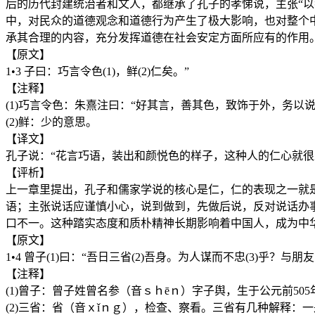
后的历代封建统治者和文人，都继承了孔子的孝悌说，主张“
中，对民众的道德观念和道德行为产生了极大影响，也对整个
承其合理的内容，充分发挥道德在社会安定方面所应有的作用
【原文】
1•3 子曰：巧言令色(1)，鲜(2)仁矣。”
【注释】
(1)巧言令色：朱熹注曰：“好其言，善其色，致饰于外，务
(2)鲜：少的意思。
【译文】
孔子说：“花言巧语，装出和颜悦色的样子，这种人的仁心就很
【评析】
上一章里提出，孔子和儒家学说的核心是仁，仁的表现之一就
语；主张说话应谨慎小心，说到做到，先做后说，反对说话办
口不一。这种踏实态度和质朴精神长期影响着中国人，成为中
【原文】
1•4 曾子(1)曰：“吾日三省(2)吾身。为人谋而不忠(3)乎？与朋
【注释】
(1)曾子：曾子姓曾名参（音ｓｈēｎ）字子舆，生于公元前
(2)三省：省（音ｘǐｎｇ），检查、察看。三省有几种解释