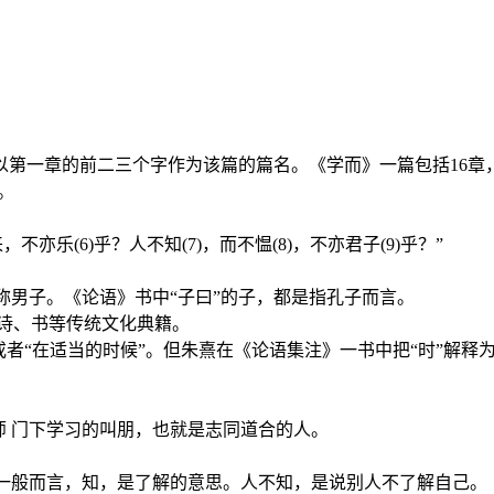
第一章的前二三个字作为该篇的篇名。《学而》一篇包括16章，
。
方来，不亦乐(6)乎？人不知(7)，而不愠(8)，不亦君子(9)乎？”
称男子。《论语》书中“子曰”的子，都是指孔子而言。
、诗、书等传统文化典籍。
”或者“在适当的时候”。但朱熹在《论语集注》一书中把“时”解释
老师 门下学习的叫朋，也就是志同道合的人。
。一般而言，知，是了解的意思。人不知，是说别人不了解自己。