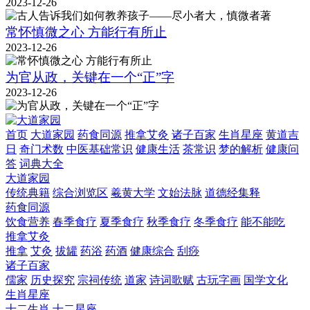
2023-12-26
常怀慎微之心 方能行有所止
2023-12-26
为官从政，关键在一个“正”字
2023-12-26
首页
大道家园
药食同源
推拿艾灸
诸子百家
生肖星座
黄道吉
日
奇门术数
中医基础常识
健康生活
茶常识
梦的解析
健康问
答
词典大全
大道家园
传统典籍
综合浏览区
羲黄大学
文始法脉
道德经集释
药食同源
饮食营养
春季食疗
夏季食疗
秋季食疗
冬季食疗
能不能吃
推拿艾灸
推拿
艾灸
拔罐
药浴
药酒
健康综合
刮痧
诸子百家
儒家
历史探究
宗祠传统
道家
诗词歌赋
古玩字画
国学文化
生肖星座
十二生肖
十二星座