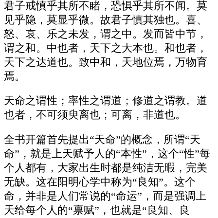
君子戒慎乎其所不睹，恐惧乎其所不闻。莫
见乎隐，莫显乎微。故君子慎其独也。喜、
怒、哀、乐之未发，谓之中。发而皆中节，
谓之和。中也者，天下之大本也。和也者，
天下之达道也。致中和，天地位焉，万物育
焉。
天命之谓性；率性之谓道；修道之谓教。道
也者，不可须臾离也；可离，非道也。
全书开篇首先提出“天命”的概念，所谓“天
命”，就是上天赋予人的“本性”，这个“性”每
个人都有，大家出生时都是纯洁无暇，完美
无缺。这在阳明心学中称为“良知”。这个
命，并非是人们常说的“命运”，而是强调上
天给每个人的“禀赋”，也就是“良知、良