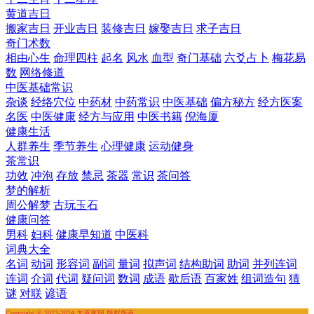
黄道吉日
搬家吉日
开业吉日
装修吉日
嫁娶吉日
求子吉日
奇门术数
相由心生
命理四柱
起名
风水
血型
奇门基础
六爻占卜
梅花易
数
网络修道
中医基础常识
杂谈
经络穴位
中药材
中药常识
中医基础
偏方秘方
经方医案
名医
中医健康
经方与应用
中医书籍
倪海厦
健康生活
人群养生
季节养生
心理健康
运动健身
茶常识
功效
冲泡
存放
禁忌
茶器
常识
茶问答
梦的解析
周公解梦
古玩玉石
健康问答
男科
妇科
健康早知道
中医科
词典大全
名词
动词
形容词
副词
量词
拟声词
结构助词
助词
并列连词
连词
介词
代词
疑问词
数词
成语
歇后语
百家姓
组词造句
猜
谜
对联
谚语
Copyright © 2023-2024 大道家园 版权所有