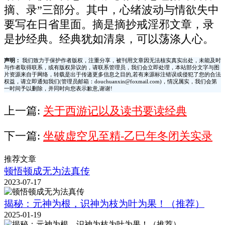
摘、录”三部分。其中，心绪波动与情欲失中
要写在日省里面。摘是摘抄戒淫邪文章，录
是抄经典。经典犹如清泉，可以荡涤人心。
声明：
我们致力于保护作者版权，注重分享，被刊用文章因无法核实真实出处，未能及时
与作者取得联系，或有版权异议的，请联系管理员，我们会立即处理，本站部分文字与图
片资源来自于网络，转载是出于传递更多信息之目的,若有来源标注错误或侵犯了您的合法
权益，请立即通知我们(管理员邮箱：douchuanxin@foxmail.com)，情况属实，我们会第
一时间予以删除，并同时向您表示歉意,谢谢!
上一篇:
关于西游记以及读书要读经典
下一篇:
坐破虚空见至精-乙巳年冬闭关实录
推荐文章
顿悟顿成无为法真传
2023-07-17
揭秘：元神为根，识神为枝为叶为果！（推荐）
2025-01-19