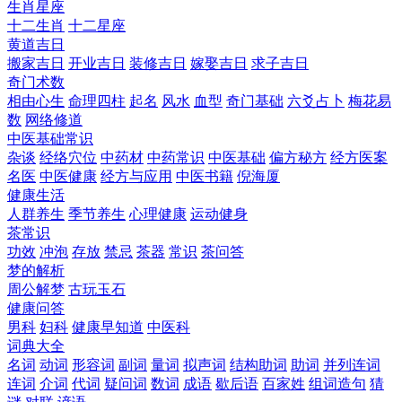
生肖星座
十二生肖
十二星座
黄道吉日
搬家吉日
开业吉日
装修吉日
嫁娶吉日
求子吉日
奇门术数
相由心生
命理四柱
起名
风水
血型
奇门基础
六爻占卜
梅花易
数
网络修道
中医基础常识
杂谈
经络穴位
中药材
中药常识
中医基础
偏方秘方
经方医案
名医
中医健康
经方与应用
中医书籍
倪海厦
健康生活
人群养生
季节养生
心理健康
运动健身
茶常识
功效
冲泡
存放
禁忌
茶器
常识
茶问答
梦的解析
周公解梦
古玩玉石
健康问答
男科
妇科
健康早知道
中医科
词典大全
名词
动词
形容词
副词
量词
拟声词
结构助词
助词
并列连词
连词
介词
代词
疑问词
数词
成语
歇后语
百家姓
组词造句
猜