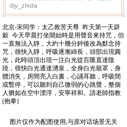
djy_zhida
北京-宋同学：太乙救苦天尊 昨天第一天辟
穀 今天早晨打坐開始時是用聲音來持咒，但
一直無法入靜，大約十幾分鈡後改為默念持
咒，很快入靜，呼吸逐漸綿長，頭部出現圓
光，此時頭頂出現一注白光從百匯直達陰
蹺，很快白光通達湧泉，全身白光籠罩，身
體消失，房間亮入白晝，心誦耳聽，呼吸間
或暫停，可以聽到自己微弱的心跳聲，整個
人猶如在空中漂浮，安寧祥和。請老師指教
[抱拳]
图片仅作为配图使用,与原对话场景无关