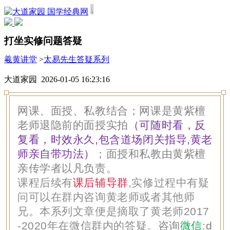
国学经典网
打坐实修问题答疑
羲黄讲堂
>
太易先生答疑系列
大道家园 2026-01-05 16:23:16
网课、面授、私教结合；网课是黄紫檀
老师退隐前的面授实拍
（可随时看，反
复看，时效永久,包含道场闭关指导,黄老
师亲自带功法）
；面授和私教由黄紫檀
亲传学者以凡负责。
课程后续有
课后辅导群
,实修过程中有疑
问可以在群内咨询黄老师或者其他师
兄。本系列文章便是摘取了黄老师2017
-2020年在微信群内的答疑。
咨询
微信
:
d