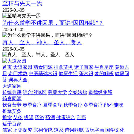
至精与先天一炁
2026-01-05
为什么道学不讲因果，而讲“因因相续”？
2026-01-05
真人、至人、神人、圣人、贤人
2026-01-05
首页
大道家园
药食同源
推拿艾灸
诸子百家
生肖星座
黄道吉
日
奇门术数
中医基础常识
健康生活
茶常识
梦的解析
健康问
答
词典大全
大道家园
传统典籍
综合浏览区
羲黄大学
文始法脉
道德经集释
药食同源
饮食营养
春季食疗
夏季食疗
秋季食疗
冬季食疗
能不能吃
推拿艾灸
推拿
艾灸
拔罐
药浴
药酒
健康综合
刮痧
诸子百家
儒家
历史探究
宗祠传统
道家
诗词歌赋
古玩字画
国学文化