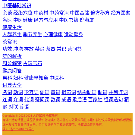
中医基础常识
杂谈
经络穴位
中药材
中药常识
中医基础
偏方秘方
经方医案
名医
中医健康
经方与应用
中医书籍
倪海厦
健康生活
人群养生
季节养生
心理健康
运动健身
茶常识
功效
冲泡
存放
禁忌
茶器
常识
茶问答
梦的解析
周公解梦
古玩玉石
健康问答
男科
妇科
健康早知道
中医科
词典大全
名词
动词
形容词
副词
量词
拟声词
结构助词
助词
并列连词
连词
介词
代词
疑问词
数词
成语
歇后语
百家姓
组词造句
猜
谜
对联
谚语
Copyright © 2023-2024 大道家园 版权所有
身体不适时请至正规医院就诊！勿延误！站内信息时效及准确性不足！部分文章及资料为作者提供
或网友推荐收集整理而来，仅供爱好者学习和研究使用，版权归原作者所有。
陕ICP备2022010374号-1