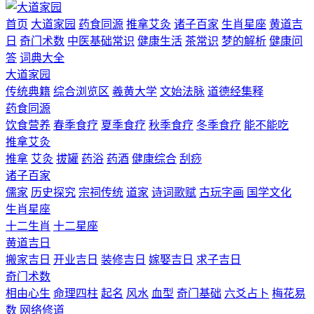
首页
大道家园
药食同源
推拿艾灸
诸子百家
生肖星座
黄道吉
日
奇门术数
中医基础常识
健康生活
茶常识
梦的解析
健康问
答
词典大全
大道家园
传统典籍
综合浏览区
羲黄大学
文始法脉
道德经集释
药食同源
饮食营养
春季食疗
夏季食疗
秋季食疗
冬季食疗
能不能吃
推拿艾灸
推拿
艾灸
拔罐
药浴
药酒
健康综合
刮痧
诸子百家
儒家
历史探究
宗祠传统
道家
诗词歌赋
古玩字画
国学文化
生肖星座
十二生肖
十二星座
黄道吉日
搬家吉日
开业吉日
装修吉日
嫁娶吉日
求子吉日
奇门术数
相由心生
命理四柱
起名
风水
血型
奇门基础
六爻占卜
梅花易
数
网络修道