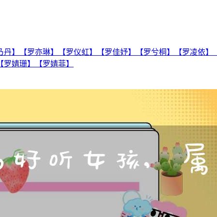
乃丹】【罗亦琳】【罗仪虹】【罗佳妤】【罗兮桐】【罗凌依】
【罗婧珊】【罗婧菲】