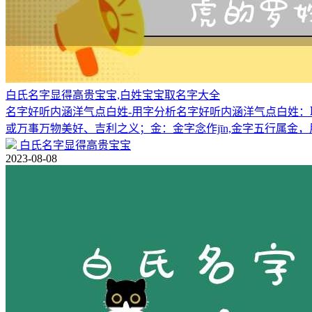
白氏名字显得高贵宝宝,白姓宝宝取名字大全
名字好听内涵洋气点白姓-用字分析名字好听内涵洋气点白姓：
或万事万物美好、吉利之义；金：金字念作jīn,金字五行属金
白氏名字显得高贵宝宝
2023-08-08