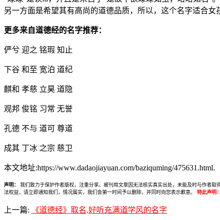
另一方面是希望其有高尚的道德品质，所以，这个名字适合女
更多来自道德经的名字推荐：
俨兮 迎之 铭瑕 知止
下谷 和至 宽泊 道纪
麒和 孝慈 立昊 道隐
观邦 俊铭 习常 无誉
孔德 不与 道可 尊道
成其 丁冰 之宗 慈卫
本文地址:https://www.dadaojiayuan.com/baziquming/475631.html.
声明：
我们致力于保护作者版权，注重分享。被刊用文章因无法核实真实出处，未能及时与作者取得联系，
法权益，请立即通知我们，情况属实，我们会第一时间予以删除，并同时向您表示歉意。
特此声明
上一篇:
《道德经》取名,好听充满道学风的名字