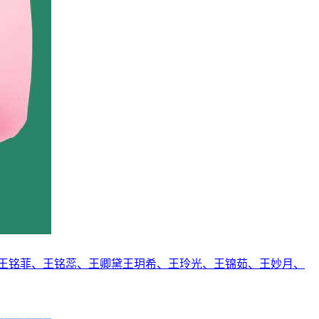
王铭菲、王铭蕊、王卿黛王玥希、王玲光、王锦茹、王妙月、