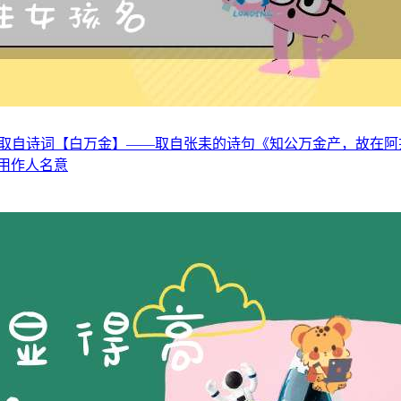
取自诗词【白万金】——取自张耒的诗句《知公万金产，故在阿戎
，用作人名意