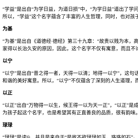
“学益”是出自“为学日益，为道日损”中，“为学日益”道出了
所以，“学益”这个名字蕴含了丰富的人生哲理，同时，也对孩
为基
“为基”是出自《道德经·德经》第三十九章：“故贵以贱为本
家得以长治久安的原因，因此，这个名字不仅有寓意，而且不
以宁
“以宁”是出自“昔之得一者，天得一以清；地得一以宁”，这
和谐的美好寓意。所以，“以宁”不仅蕴含了深刻的人生道理，
以正
“以正”出自“万物得一以生，候王得一以为天一正”，“以正
为孩子起这个名字，也是希望其有正直善良的品质，很有韵味
琭琭
“琭琭”是读lù，并且是来自于“是故不欲琭琭如玉，珞珞如石