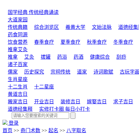
国学经典
传统经典诵读
大道家园
传统典籍
综合浏览区
羲黄大学
文始法脉
道德经集
药食同源
饮食营养
春季食疗
夏季食疗
秋季食疗
冬季食疗
推拿艾灸
推拿
艾灸
拔罐
药浴
药酒
健康综合
刮痧
诸子百家
儒家
历史探究
宗祠传统
道家
诗词歌赋
古玩字
生肖星座
十二生肖
十二星座
黄道吉日
搬家吉日
开业吉日
装修吉日
嫁娶吉日
求子吉日
道德经集释
实修打卡圈
每日小打卡
登录
首页
>>
奇门术数
>>
起名
>>
八字取名