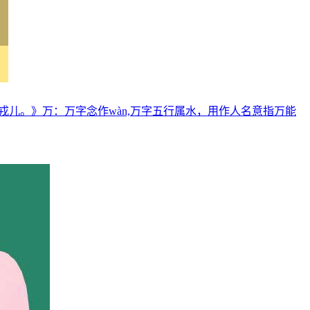
儿。》万：万字念作wàn,万字五行属水，用作人名意指万能