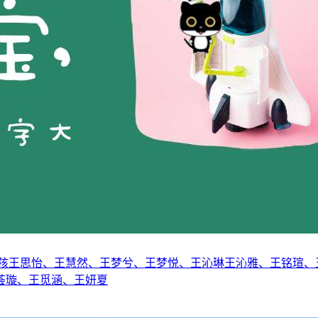
女孩王思怡、王慧然、王梦兮、王梦悦、王沁琳王沁雅、王铭瑄、
荟璇、王觅涵、王妍夏