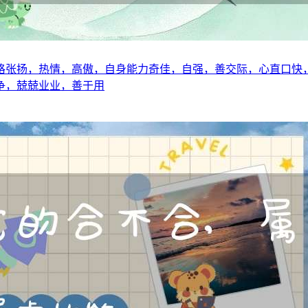
格张扬，热情，高傲，自身能力奇佳，自强，善交际，心直口快
争，兢兢业业，善于用