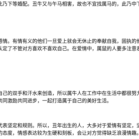
此乃下等婚配。丑牛又与午马相害，故也不宜找属马的，此乃中
感情。有情有义的他们一旦爱上就会无休止的奉献自我，固执的
认定了不管对方喜欢不喜欢自己。在爱情中，属鼠的人要多注意
自己的双手和汗水来创造，所以属牛人在工作中在生活中都很努
共同激励共同进步，一起打造属于自己的美好生活。
代表坚定和规则。所以，丑年出生的人，大多对于爱情有坚定，
的态度，情感表达较为生硬和刻板，会让对方觉得缺乏浪漫情趣