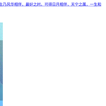
生乃风华相伴，最好之时。可得日月相伴，天宁之属，一生和