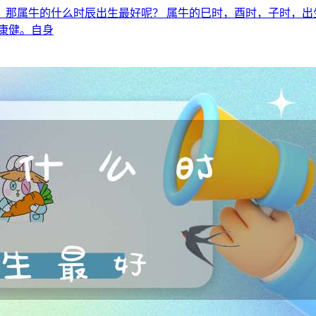
，那属牛的什么时辰出生最好呢？ 属牛的巳时，酉时，子时，出
康健。自身