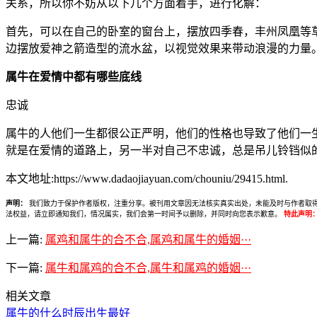
关系，所以你不妨从以下几个方面着手，进行化解：
首先，可以在自己的卧室的窗台上，摆放四季春，丰州凤凰等
边摆放爱神之箭造型的流水盆，以视觉效果来带动浪漫的力量
属牛在爱情中都有哪些底线
忠诚
属牛的人他们一生都很公正严明，他们的性格也导致了他们一
就是在爱情的道路上，另一半对自己不忠诚，总是吊儿铃铛似
本文地址:https://www.dadaojiayuan.com/chouniu/29415.html.
声明：
我们致力于保护作者版权，注重分享。被刊用文章因无法核实真实出处，未能及时与作者取得联系，
法权益，请立即通知我们，情况属实，我们会第一时间予以删除，并同时向您表示歉意。
特此声明
上一篇:
属鸡和属牛的合不合,属鸡和属牛的婚姻···
下一篇:
属牛和属鸡的合不合,属牛和属鸡的婚姻···
相关文章
属牛的什么时辰出生最好