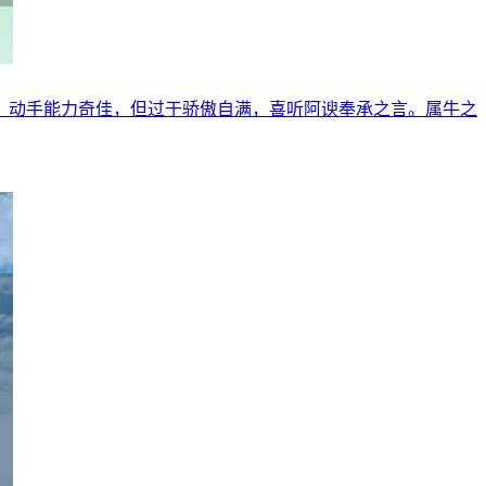
，动手能力奇佳，但过于骄傲自满，喜听阿谀奉承之言。属牛之