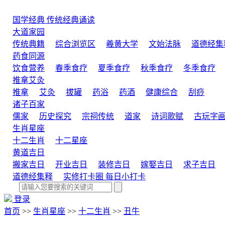
国学经典
传统经典诵读
大道家园
传统典籍
综合浏览区
羲黄大学
文始法脉
道德经集
药食同源
饮食营养
春季食疗
夏季食疗
秋季食疗
冬季食疗
推拿艾灸
推拿
艾灸
拔罐
药浴
药酒
健康综合
刮痧
诸子百家
儒家
历史探究
宗祠传统
道家
诗词歌赋
古玩字
生肖星座
十二生肖
十二星座
黄道吉日
搬家吉日
开业吉日
装修吉日
嫁娶吉日
求子吉日
道德经集释
实修打卡圈
每日小打卡
登录
首页
>>
生肖星座
>>
十二生肖
>>
丑牛