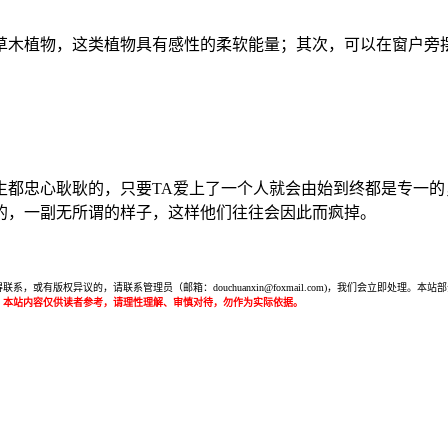
草木植物，这类植物具有感性的柔软能量；其次，可以在窗户旁
。
生都忠心耿耿的，只要TA爱上了一个人就会由始到终都是专一
的，一副无所谓的样子，这样他们往往会因此而疯掉。
或有版权异议的，请联系管理员（邮箱：douchuanxin@foxmail.com)，我们会立即处
：本站内容仅供读者参考，请理性理解、审慎对待，勿作为实际依据。