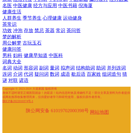
名医
中医健康
经方与应用
中医书籍
倪海厦
健康生活
人群养生
季节养生
心理健康
运动健身
茶常识
功效
冲泡
存放
禁忌
茶器
常识
茶问答
梦的解析
周公解梦
古玩玉石
健康问答
男科
妇科
健康早知道
中医科
词典大全
名词
动词
形容词
副词
量词
拟声词
结构助词
助词
并列连词
连词
介词
代词
疑问词
数词
成语
歇后语
百家姓
组词造句
猜
谜
对联
谚语
Copyright © 2023-2024 大道家园 版权所有
身体不适时请至正规医院就诊！勿延误！站内信息时效及准确性不足！部分文章及资料为作者提供
或网友推荐收集整理而来，仅供爱好者学习和研究使用，版权归原作者所有。
陕ICP备2022010374号-1
陕公网安备 61019702000398号
网站地图