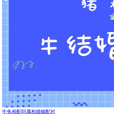
牛兔相配吗属相婚姻配对