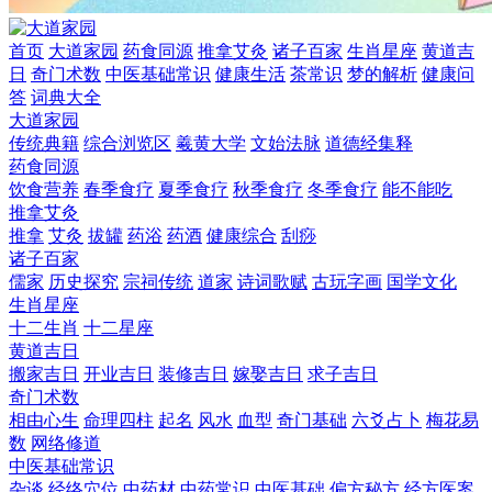
首页
大道家园
药食同源
推拿艾灸
诸子百家
生肖星座
黄道吉
日
奇门术数
中医基础常识
健康生活
茶常识
梦的解析
健康问
答
词典大全
大道家园
传统典籍
综合浏览区
羲黄大学
文始法脉
道德经集释
药食同源
饮食营养
春季食疗
夏季食疗
秋季食疗
冬季食疗
能不能吃
推拿艾灸
推拿
艾灸
拔罐
药浴
药酒
健康综合
刮痧
诸子百家
儒家
历史探究
宗祠传统
道家
诗词歌赋
古玩字画
国学文化
生肖星座
十二生肖
十二星座
黄道吉日
搬家吉日
开业吉日
装修吉日
嫁娶吉日
求子吉日
奇门术数
相由心生
命理四柱
起名
风水
血型
奇门基础
六爻占卜
梅花易
数
网络修道
中医基础常识
杂谈
经络穴位
中药材
中药常识
中医基础
偏方秘方
经方医案