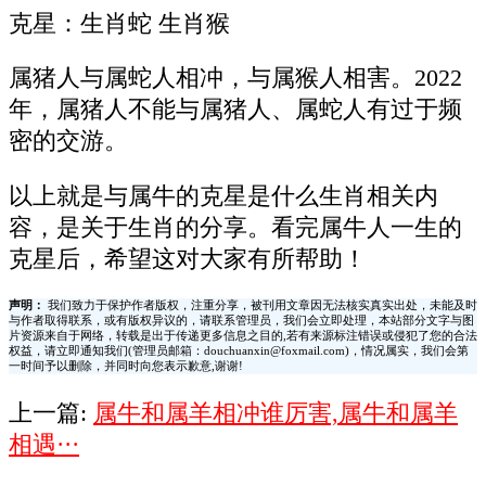
克星：生肖蛇 生肖猴
属猪人与属蛇人相冲，与属猴人相害。2022
年，属猪人不能与属猪人、属蛇人有过于频
密的交游。
以上就是与属牛的克星是什么生肖相关内
容，是关于生肖的分享。看完属牛人一生的
克星后，希望这对大家有所帮助！
声明：
我们致力于保护作者版权，注重分享，被刊用文章因无法核实真实出处，未能及时
与作者取得联系，或有版权异议的，请联系管理员，我们会立即处理，本站部分文字与图
片资源来自于网络，转载是出于传递更多信息之目的,若有来源标注错误或侵犯了您的合法
权益，请立即通知我们(管理员邮箱：douchuanxin@foxmail.com)，情况属实，我们会第
一时间予以删除，并同时向您表示歉意,谢谢!
上一篇:
属牛和属羊相冲谁厉害,属牛和属羊
相遇···