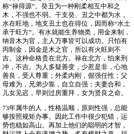
称“禄得源”。癸丑为一种刚柔相互中和之
木，不强也不弱。干支癸、丑之中都为水，
水在旺地，地支丑土也在得位，因而称“水土
承于旺方”。有水就能生养物类，用金来制，
纳音木为官，主人万事皆可以成功。只怕有
丙制金，因金是木之官，所以有火旺则不
吉。这种命格贵在北方。禄在北方，怕来刑
冲，不吉。为人多疑善变，少惹是非，心地
善良，受人尊重；外柔内刚，倔强任性；父
母难为，兄弟少靠，自立自强；夫妻合和，
儿女见迟，早则过房重拜，女为贤良之命。
73年属牛的人，性格温顺，原则性强，总能
够按照规矩办事。因此工作中很少犯错，运
势也稳如高山。再加上他们的聪明的才智，