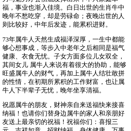
福，事业也渐入佳境。白日出世的生肖牛中
晚年不愁吃穿，却是劳碌命；夜晚出世的人
则比较好，中年后发迹，能累积进财。
73年属牛人天然生成福泽深厚，一生中都能
够心想事成，等步入中老年之后相同是福气
健康、衣食无忧。子女方面多位儿女双全，
其间女儿 属牛人来说有着很大的协助，能够
旺盛属牛人的财气，再加上属牛人结壮敢拼
的性情，在初期所累积的工作财富，也让属
牛人下半辈子无忧，晚年坐享清福。
祝愿属牛的朋友，财神亲自来送福快来接喜
纳福！也请你们替身边属牛的家人和亲朋好
友送上最亲切的祝福！祝福你们：喜报三
元，吉祥如意，招财纳福，身体健康，万事