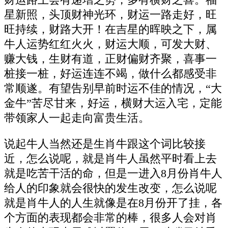
财运路上会有递增之势，多有横财之喜。福
星新照，头顶财神光环，财运一路走好，旺
旺持续，财路大开！在吉星的晖映之下，属
牛人运势红红火火，财运大顺，可发大财、
赚大钱，生财有道，正财偏财齐聚，喜事一
桩接一桩，好运连连不竭，做什么都感受非
常顺遂。有望告别早前时运不佳的情况，“大
金牛”苦尽甘来，好运，横财大运入宅，定能
带领家人一起走向富贵生活。
说起牛人当然还是生肖牛跟这个词比较接
近，怎么说呢，就是肖牛人虽然平时看上去
就是吃苦干活的命，但是一进入8月份肖牛人
给人的印象就会很快的发生改变，怎么说呢
就是肖牛人的人生就像是在8月份开了挂，各
个方面的表现都会非常的棒，很多人会对肖