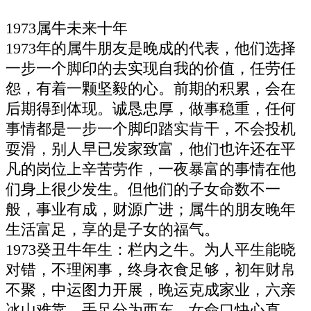
1973属牛未来十年
1973年的属牛朋友是晚成的代表，他们选择
一步一个脚印的去实现自我的价值，任劳任
怨，有着一颗坚毅的心。前期的积累，会在
后期得到体现。诚恳忠厚，做事稳重，任何
事情都是一步一个脚印踏实肯干，不会投机
耍滑，别人早已发家致富，他们也许还在平
凡的岗位上辛苦劳作，一夜暴富的事情在他
们身上很少发生。但他们的子女命数不一
般，事业有成，财源广进；属牛的朋友晚年
生活富足，享的是子女的福气。
1973癸丑牛年生：栏内之牛。为人平生能晓
对错，不理闲事，终身衣食足够，初年财帛
不聚，中运图力开展，晚运克成家业，六亲
冰山难靠，手足分为西东，女命口快心直，