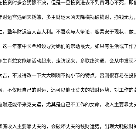
们在投资时多会犹豫不决，但是一旦投资进去不到黄河心不死，
3年财运宫遇到天耗煞，多主财运大凶天降横祸破钱财，挣钱无
得生，整年财运宫大吉大利。不喜欢与人争论，容易安于现状，
吉，这一年家中长辈和领导对她们的帮助最大，如果有生活或工
一年生肖蛇女能够活动起来，走访起来，多联络沟通，会从中发现
势大吉，不过得改一下大大咧咧不拘小节的特点，否则很容易在投
财富，不仅旺自己的财运，还可以催旺丈夫的钱财运势，对工作的
命破财还能带来克夫运，尤其是自己不工作的女命，收入主要靠
，家庭收入主要靠丈夫的，会破坏丈夫的钱财运势，出现大耗破