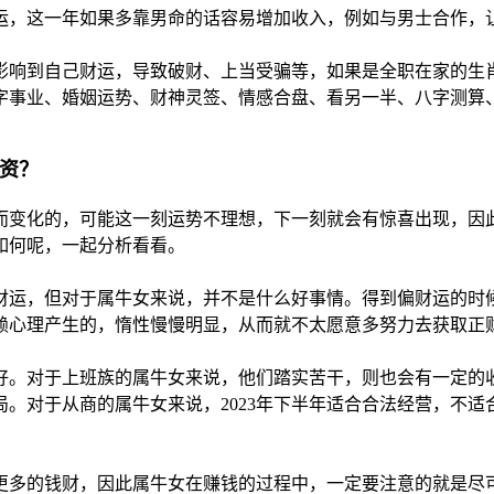
星运，这一年如果多靠男命的话容易增加收入，例如与男士合作
重影响到自己财运，导致破财、上当受骗等，如果是全职在家的
字事业、婚姻运势、财神灵签、情感合盘、看另一半、八字测算
投资？
而变化的，可能这一刻运势不理想，下一刻就会有惊喜出现，因
况如何呢，一起分析看看。
偏财运，但对于属牛女来说，并不是什么好事情。得到偏财运的
赖心理产生的，惰性慢慢明显，从而就不太愿意多努力去获取正
较好。对于上班族的属牛女来说，他们踏实苦干，则也会有一定
。对于从商的属牛女来说，2023年下半年适合合法经营，不
去更多的钱财，因此属牛女在赚钱的过程中，一定要注意的就是