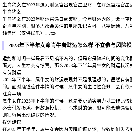
生肖狗女在2023年遇到财运宫出现官星卫财，在财运宫走官
生肖猪女
生肖猪女在2023年财运宫遇白虎破财，今年财运大凶，会严
奇点星座网，很多人都会关注的星座知识百科。八字姻缘、八
线咨询（仅供娱乐）：/xz/
2023年下半年女命肖牛者财运怎么样 不宜参与风险
运势和时间一样是看不见摸不着的，但是它是随着时间的变化
面对，人生才会有惊喜。那么2023年下半年属牛女的财运状
有偏财运
2023年下半年，属牛女的财运表现并不是很理想的，虽然有
的。面对赚钱这件事情的时候，属牛女的主动性变弱，会有依
注意事项
属牛女在2023年下半年的时候，还是要更踏实努力地工作比
必会引发损耗。但故意投机，一心求财的话，很可能会遭遇骗局
则很容易出现破财的情况。
提运建议
在2023年下半年，属牛女会因为天降的偏财运，导致她们失