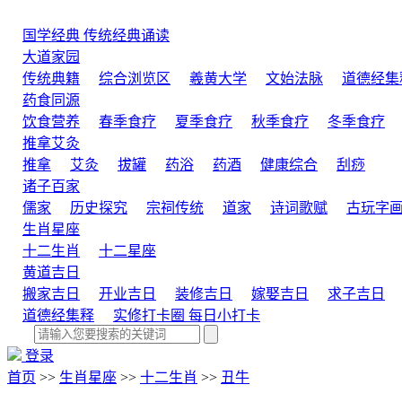
国学经典
传统经典诵读
大道家园
传统典籍
综合浏览区
羲黄大学
文始法脉
道德经集
药食同源
饮食营养
春季食疗
夏季食疗
秋季食疗
冬季食疗
推拿艾灸
推拿
艾灸
拔罐
药浴
药酒
健康综合
刮痧
诸子百家
儒家
历史探究
宗祠传统
道家
诗词歌赋
古玩字
生肖星座
十二生肖
十二星座
黄道吉日
搬家吉日
开业吉日
装修吉日
嫁娶吉日
求子吉日
道德经集释
实修打卡圈
每日小打卡
登录
首页
>>
生肖星座
>>
十二生肖
>>
丑牛