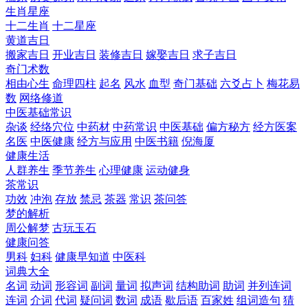
生肖星座
十二生肖
十二星座
黄道吉日
搬家吉日
开业吉日
装修吉日
嫁娶吉日
求子吉日
奇门术数
相由心生
命理四柱
起名
风水
血型
奇门基础
六爻占卜
梅花易
数
网络修道
中医基础常识
杂谈
经络穴位
中药材
中药常识
中医基础
偏方秘方
经方医案
名医
中医健康
经方与应用
中医书籍
倪海厦
健康生活
人群养生
季节养生
心理健康
运动健身
茶常识
功效
冲泡
存放
禁忌
茶器
常识
茶问答
梦的解析
周公解梦
古玩玉石
健康问答
男科
妇科
健康早知道
中医科
词典大全
名词
动词
形容词
副词
量词
拟声词
结构助词
助词
并列连词
连词
介词
代词
疑问词
数词
成语
歇后语
百家姓
组词造句
猜