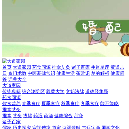
首页
大道家园
药食同源
推拿艾灸
诸子百家
生肖星座
黄道吉
日
奇门术数
中医基础常识
健康生活
茶常识
梦的解析
健康问
答
词典大全
大道家园
传统典籍
综合浏览区
羲黄大学
文始法脉
道德经集释
药食同源
饮食营养
春季食疗
夏季食疗
秋季食疗
冬季食疗
能不能吃
推拿艾灸
推拿
艾灸
拔罐
药浴
药酒
健康综合
刮痧
诸子百家
儒家
历史探究
宗祠传统
道家
诗词歌赋
古玩字画
国学文化