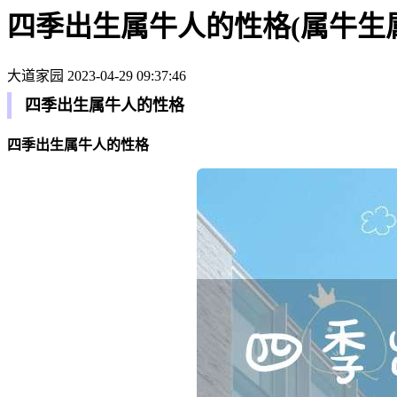
四季出生属牛人的性格(属牛生
大道家园
2023-04-29 09:37:46
四季出生属牛人的性格
四季出生属牛人的性格