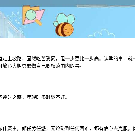
直走上坡路，固然吃苦受累，但一步更比一步高。认準的事，就
可放心大胆勇敢做自己职权范围内的事。
不逢时之感。年轻时多时运不好。
做什麼事，都任劳任怨；无论碰到任何困难，都有信心去克服。