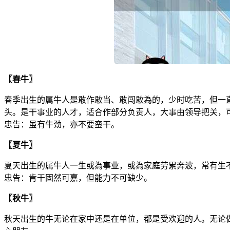
〖春牛〗
春季出生的属牛人是敢作敢当、敢闯敢為的，少时吃苦，但一
头。是干事业的人才，适合作部分负责人，大事由领导把关，
忠告：虽有牛劲，亦不要蛮干。
〖夏牛〗
夏天出生的属牛人一生或為事业，或為家庭劳累奔波，常有生
忠告：肯干固然可嘉，但能力不可缺少。
〖秋牛〗
秋天出生的牛无论在家中还是在单位，都是受欢迎的人。无论