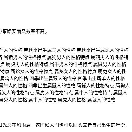
办事踏实而又效率不高。
羊人的性格 春秋季出生属马人的性格 春秋季出生属蛇人的性格
 属猪男人的性格特点 属狗男人的性格特点 属鸡男人的性格特
点 属虎男人的性格特点 属牛男人的性格特点 属鼠男人的性格
特点 属蛇女人的性格特点 属龙女人的性格特点 属兔女人的性
生属鸡人的性格 四季出生属猴人的性格 四季出生属羊人的性格
属牛人的性格 四季出生属鼠人的性格 属猪人的性格特点 属狗人
属兔人的性格特点 属虎人的性格特点 属牛人的性格特点 属鼠人
 属兔人的性格 属牛人的性格 属虎人的性格 属鼠人的性格
阳光总在风雨后。这时候人们也可以回头去看自己出生的年份，