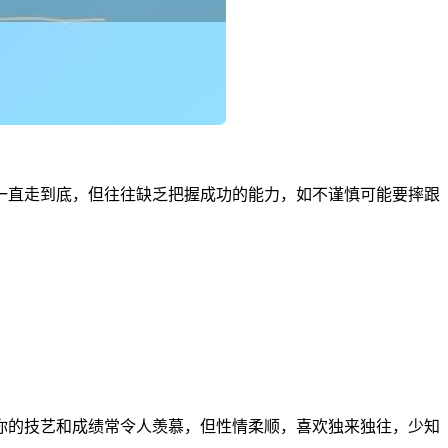
一直走到底，但往往缺乏把握成功的能力，如不谨慎可能要摔跟
你的技艺和成绩常令人羡慕，但性情柔顺，喜欢独来独往，少知