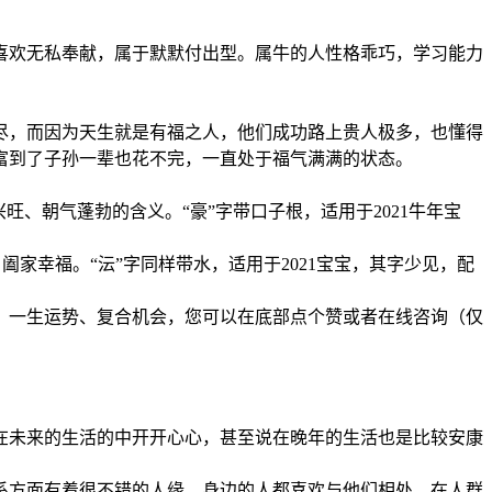
喜欢无私奉献，属于默默付出型。属牛的人性格乖巧，学习能力
尽，而因为天生就是有福之人，他们成功路上贵人极多，也懂得
富到了子孙一辈也花不完，一直处于福气满满的状态。
、朝气蓬勃的含义。“豪”字带口子根，适用于2021牛年宝
阖家幸福。“沄”字同样带水，适用于2021宝宝，其字少见，配
、一生运势、复合机会，您可以在底部点个赞或者在线咨询（仅
在未来的生活的中开开心心，甚至说在晚年的生活也是比较安康
系方面有着很不错的人缘，身边的人都喜欢与他们相处，在人群