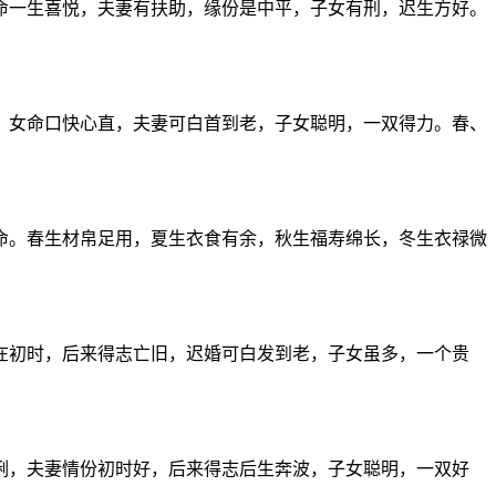
命一生喜悦，夫妻有扶助，缘份是中平，子女有刑，迟生方好。
，女命口快心直，夫妻可白首到老，子女聪明，一双得力。春、
命。春生材帛足用，夏生衣食有余，秋生福寿绵长，冬生衣禄微
在初时，后来得志亡旧，迟婚可白发到老，子女虽多，一个贵
俐，夫妻情份初时好，后来得志后生奔波，子女聪明，一双好