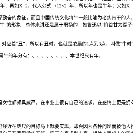
是牛年；再如X=2，代入公式=+12×2=年，所以年也是牛年；又如X
厚勤奋的象征，而且中国传统文化将牛一般比喻为老实肯干的人
牛”的形象，总体来讲还是属于褒扬的，如鲁迅以“俯首甘为孺子
对应着“丑”，所以有丑时，也就是凌晨的1点到3点，叫做“牛时
纪属牛的年分有：、、、、、、、、本世纪只有年。
是女性都颇具威严，在事业上很有自己的追求，在感情上更是拥
已经近在咫尺的目标马上就要实现，却会因为各种问题而被他人