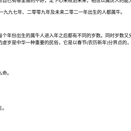
思自己有哪里做的不好，定下心来规划未来，相信以属虎人的能
、一九九七年、二零零九年及未来二零二一年出生的人都属牛。
每个年份出生的属牛人进入年之后都有不同的岁数。同时岁数又
的虚岁是中华一种重要的民俗，它是以春节(农历新年)分界点的
么命。
生。