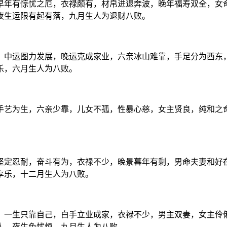
早年有惊忧之厄，衣禄颇有，材帛进退奔波，晚年福寿双全，女
夜生运限有起有落，九月生人为退财八败。
，中运图力发展，晚运克成家业，六亲冰山难靠，手足分为西东
乐，六月生人为八败。
手艺为生，六亲少靠，儿女不孤，性暴心慈，女主贤良，纯和之
坚定忍耐，奋斗有为，衣禄不少，晚景暮年有剩，男命夫妻和好
享乐，十二月生人为八败。
，一生只靠自己，白手立业成家，衣禄不少，男主双妻，女主伶
人，夜生免忧烦，九月生人为八败。