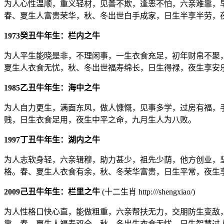
为人心性温顺，重义轻材，见善不欺，逢恶不怕，六亲难靠，
春、夏生人富贵荣华，秋、冬出世白手成家，日生半享半劳，
1973癸丑牛年生：栏内之牛
为人平生能晓是非，不理闲事，一生衣食充足，初年财帛不聚
夏生人衣食无忧，秋、冬出世福寿绵长，日生得禄，夜生享安
1985乙丑牛年生：海中之牛
为人自力更生，满面东风，做人慷慨，见事多学，过房有福，
贱，日生衣食足用，夜生中平之命，九月生人为八败。
1997丁丑牛年生：湖内之牛
为人志软身轻，六亲辑穆，助力甚少，祖先少荫，他方创业，
格。春、夏生人衣食有余，秋、冬荣华富贵，日生平常，夜生
2009己丑牛年生：栏里之牛
(十二生肖 http:///shengxiao/)
为人性格口快心直，能做粗重，六亲帮扶无力，交朋防生变敌
靠。春、夏生人福寿双全，秋、冬出生衣食无忧，日生智慧过