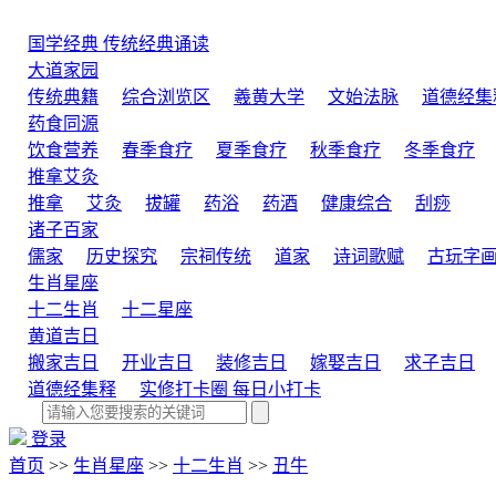
国学经典
传统经典诵读
大道家园
传统典籍
综合浏览区
羲黄大学
文始法脉
道德经集
药食同源
饮食营养
春季食疗
夏季食疗
秋季食疗
冬季食疗
推拿艾灸
推拿
艾灸
拔罐
药浴
药酒
健康综合
刮痧
诸子百家
儒家
历史探究
宗祠传统
道家
诗词歌赋
古玩字
生肖星座
十二生肖
十二星座
黄道吉日
搬家吉日
开业吉日
装修吉日
嫁娶吉日
求子吉日
道德经集释
实修打卡圈
每日小打卡
登录
首页
>>
生肖星座
>>
十二生肖
>>
丑牛