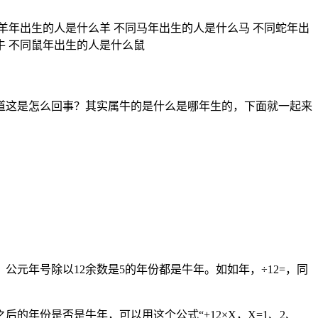
羊年出生的人是什么羊 不同马年出生的人是什么马 不同蛇年出
牛 不同鼠年出生的人是什么鼠
道这是怎么回事？其实属牛的是什么是哪年生的，下面就一起来
元年号除以12余数是5的年份都是牛年。如如年，÷12=，同
年份是否是牛年，可以用这个公式“+12×X，X=1、2、