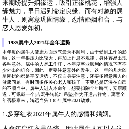
来期盼提升姻缘运，吸引正缘桃花，增强人
缘魅力，早日遇到命定良缘。而有对象的属
牛人，则寓意巩固情缘，恋情婚姻和合，与
恋人恩爱如初。
1985属牛人2021年全年运势
本年度的属牛人健康方面运气最为不顺利，由于受到工作的影
响，这一年很压力比较大，再加上作息不规律，身体容易出现
各种意外。属牛的人是工作狂，本年度事业顺利的情况下有不
少外出的机会，因此一定要注意意外的发生。这一年的几大凶
星困扰的都是平安运势，不仅自身要注意，还要多留意亲人的
健康问题，有时间多多关心老人和孩子，不要总是沉浸在自己
的不顺当中。属牛人进入本命年，想要扫除全年晦气，安康顺
遂，可佩戴一个[吉宏牛转乾坤吊坠]作为开运吉祥物，寓意全
年否极泰来，鸿运当头！85年属牛2021劫难。
1.多穿红衣2021年属牛人的感情和婚姻。
本命年穿红衣是传统，因此属牛人可以在这