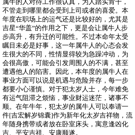
属牛的人对待工作很认真，为人踏实肯干，
不管走到哪里都会受到上司或者的喜爱。本
年度在职场上的运气还是比较好的，尤其是
吉星“华盖”的作用之下，更是会让属牛人步
步高升，有升迁的可能性。不过本命年太受
瞩目未必是好事，这一年属牛人的心态会发
生很大的不同，性情显得较为急躁冲动，为
会很高傲，可能会引发周围人的不满，甚至
遭遇他人的陷害。因此，本年度的属牛人在
事业方面可以说是机遇与危险并存，每一步
都要小心谨慎。对于犯太岁人士，今年难免
有运气阻滞之烦恼，事业财运迷茫，诸事不
顺。在年牛年，犯太岁的属牛人可以奉请一
件[吉宏解岁锦囊]作为新年化太岁吉祥物，流
年随身携带或者放在卧室床头，寓意逢凶化
吉、平安吉祥、安康顺遂。