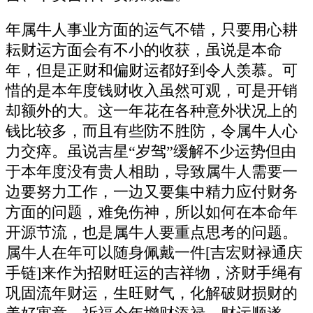
年属牛人事业方面的运气不错，只要用心耕
耘财运方面会有不小的收获，虽说是本命
年，但是正财和偏财运都好到令人羡慕。可
惜的是本年度钱财收入虽然可观，可是开销
却额外的大。这一年花在各种意外状况上的
钱比较多，而且有些防不胜防，令属牛人心
力交瘁。虽说吉星“岁驾”缓解不少运势但由
于本年度没有贵人相助，导致属牛人需要一
边要努力工作，一边又要集中精力应付财务
方面的问题，难免伤神，所以如何在本命年
开源节流，也是属牛人要重点思考的问题。
属牛人在年可以随身佩戴一件[吉宏财禄通庆
手链]来作为招财旺运的吉祥物，济财手绳有
巩固流年财运，生旺财气，化解破财损财的