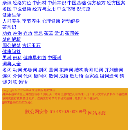
杂谈
经络穴位
中药材
中药常识
中医基础
偏方秘方
经方医案
名医
中医健康
经方与应用
中医书籍
倪海厦
健康生活
人群养生
季节养生
心理健康
运动健身
茶常识
功效
冲泡
存放
禁忌
茶器
常识
茶问答
梦的解析
周公解梦
古玩玉石
健康问答
男科
妇科
健康早知道
中医科
词典大全
名词
动词
形容词
副词
量词
拟声词
结构助词
助词
并列连词
连词
介词
代词
疑问词
数词
成语
歇后语
百家姓
组词造句
猜
谜
对联
谚语
Copyright © 2023-2024 大道家园 版权所有
身体不适时请至正规医院就诊！勿延误！站内信息时效及准确性不足！部分文章及资料为作者提供
或网友推荐收集整理而来，仅供爱好者学习和研究使用，版权归原作者所有。
陕ICP备2022010374号-1
陕公网安备 61019702000398号
网站地图