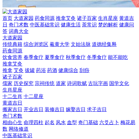
首页
大道家园
药食同源
推拿艾灸
诸子百家
生肖星座
黄道吉
日
奇门术数
中医基础常识
健康生活
茶常识
梦的解析
健康问
答
词典大全
大道家园
传统典籍
综合浏览区
羲黄大学
文始法脉
道德经集释
药食同源
饮食营养
春季食疗
夏季食疗
秋季食疗
冬季食疗
能不能吃
推拿艾灸
推拿
艾灸
拔罐
药浴
药酒
健康综合
刮痧
诸子百家
儒家
历史探究
宗祠传统
道家
诗词歌赋
古玩字画
国学文化
生肖星座
十二生肖
十二星座
黄道吉日
搬家吉日
开业吉日
装修吉日
嫁娶吉日
求子吉日
奇门术数
相由心生
命理四柱
起名
风水
血型
奇门基础
六爻占卜
梅花易
数
网络修道
中医基础常识