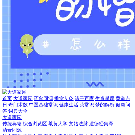
首页
大道家园
药食同源
推拿艾灸
诸子百家
生肖星座
黄道吉
日
奇门术数
中医基础常识
健康生活
茶常识
梦的解析
健康问
答
词典大全
大道家园
传统典籍
综合浏览区
羲黄大学
文始法脉
道德经集释
药食同源