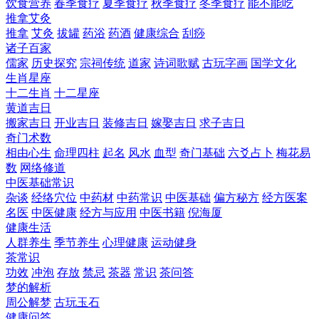
饮食营养
春季食疗
夏季食疗
秋季食疗
冬季食疗
能不能吃
推拿艾灸
推拿
艾灸
拔罐
药浴
药酒
健康综合
刮痧
诸子百家
儒家
历史探究
宗祠传统
道家
诗词歌赋
古玩字画
国学文化
生肖星座
十二生肖
十二星座
黄道吉日
搬家吉日
开业吉日
装修吉日
嫁娶吉日
求子吉日
奇门术数
相由心生
命理四柱
起名
风水
血型
奇门基础
六爻占卜
梅花易
数
网络修道
中医基础常识
杂谈
经络穴位
中药材
中药常识
中医基础
偏方秘方
经方医案
名医
中医健康
经方与应用
中医书籍
倪海厦
健康生活
人群养生
季节养生
心理健康
运动健身
茶常识
功效
冲泡
存放
禁忌
茶器
常识
茶问答
梦的解析
周公解梦
古玩玉石
健康问答