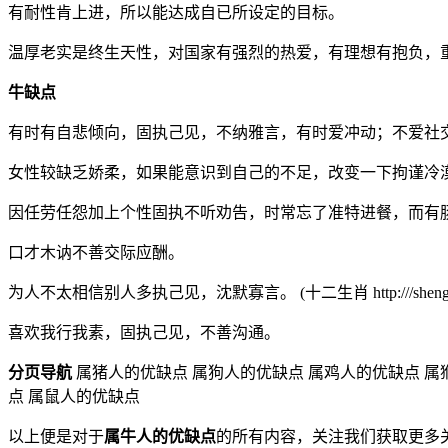
有耐性肯上进，所以能达成自已所设定的目标。
温厚老实是终生天性，对国家有强烈的热爱，有理想有抱负，
牛缺点
有时有自悲倾向，固执己见，不纳雅言，有时爱冲动；不爱社
女性较缺乏娇柔，如果能意识到自己的不足，改变一下拘谨冷
因任劳任怨加上个性固执不听劝告，时常忘了准特进餐，而有
口才木讷不善交际应酬。
为人不太相信别人多执己见，沈默寡言。 (十二生肖 http:///shengxi
喜欢我行我素，固执己见，不善沟通。
分页导航
属猪人的优缺点 属狗人的优缺点 属鸡人的优缺点 属
点 属鼠人的优缺点
以上便是对于
属牛人的优缺点
的所有内容，关注我们获取更多