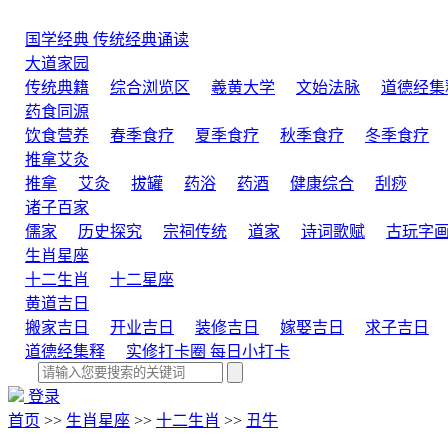
国学经典
传统经典诵读
大道家园
传统典籍
综合浏览区
羲黄大学
文始法脉
道德经集
药食同源
饮食营养
春季食疗
夏季食疗
秋季食疗
冬季食疗
推拿艾灸
推拿
艾灸
拔罐
药浴
药酒
健康综合
刮痧
诸子百家
儒家
历史探究
宗祠传统
道家
诗词歌赋
古玩字
生肖星座
十二生肖
十二星座
黄道吉日
搬家吉日
开业吉日
装修吉日
嫁娶吉日
求子吉日
道德经集释
实修打卡圈
每日小打卡
登录
首页
>>
生肖星座
>>
十二生肖
>>
丑牛