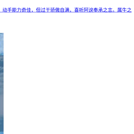
，动手能力奇佳，但过于骄傲自满，喜听阿谀奉承之言。属牛之