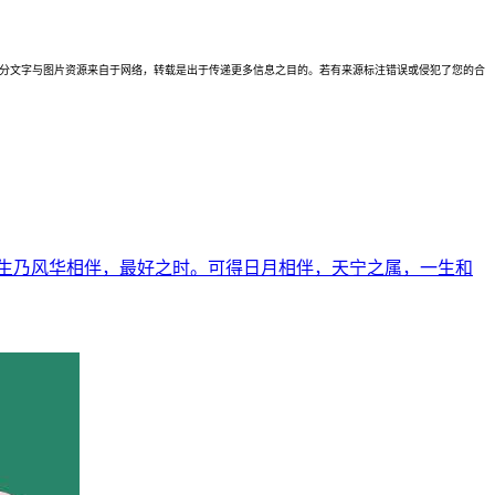
理。本站部分文字与图片资源来自于网络，转载是出于传递更多信息之目的。若有来源标注错误或侵犯了您的合
生乃风华相伴，最好之时。可得日月相伴，天宁之属，一生和