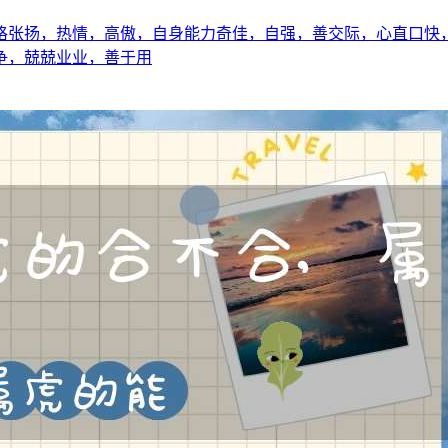
格张扬，热情，高傲，自身能力奇佳，自强，善交际，心直口快
争，兢兢业业，善于用