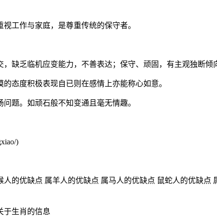
重视工作与家庭，是尊重传统的保守者。
交，缺乏临机应变能力，不善表达；保守、顽固，有主观独断倾
漠的态度积极表现自已则在感情上亦能称心如意。
肠问题。如顽石般不知变通且毫无情趣。
ao/)
猴人的优缺点 属羊人的优缺点 属马人的优缺点 鼠蛇人的优缺点 
关于生肖的信息