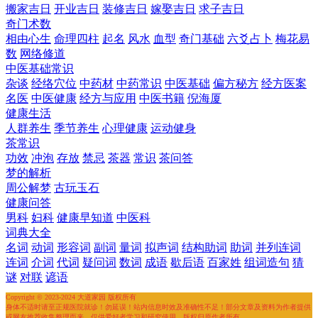
搬家吉日
开业吉日
装修吉日
嫁娶吉日
求子吉日
奇门术数
相由心生
命理四柱
起名
风水
血型
奇门基础
六爻占卜
梅花易
数
网络修道
中医基础常识
杂谈
经络穴位
中药材
中药常识
中医基础
偏方秘方
经方医案
名医
中医健康
经方与应用
中医书籍
倪海厦
健康生活
人群养生
季节养生
心理健康
运动健身
茶常识
功效
冲泡
存放
禁忌
茶器
常识
茶问答
梦的解析
周公解梦
古玩玉石
健康问答
男科
妇科
健康早知道
中医科
词典大全
名词
动词
形容词
副词
量词
拟声词
结构助词
助词
并列连词
连词
介词
代词
疑问词
数词
成语
歇后语
百家姓
组词造句
猜
谜
对联
谚语
Copyright © 2023-2024 大道家园 版权所有
身体不适时请至正规医院就诊！勿延误！站内信息时效及准确性不足！部分文章及资料为作者提供
或网友推荐收集整理而来，仅供爱好者学习和研究使用，版权归原作者所有。