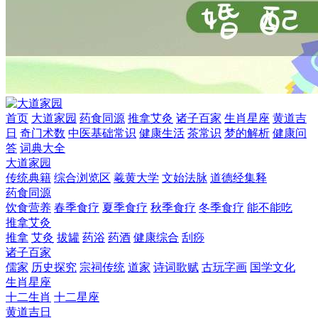
首页
大道家园
药食同源
推拿艾灸
诸子百家
生肖星座
黄道吉
日
奇门术数
中医基础常识
健康生活
茶常识
梦的解析
健康问
答
词典大全
大道家园
传统典籍
综合浏览区
羲黄大学
文始法脉
道德经集释
药食同源
饮食营养
春季食疗
夏季食疗
秋季食疗
冬季食疗
能不能吃
推拿艾灸
推拿
艾灸
拔罐
药浴
药酒
健康综合
刮痧
诸子百家
儒家
历史探究
宗祠传统
道家
诗词歌赋
古玩字画
国学文化
生肖星座
十二生肖
十二星座
黄道吉日