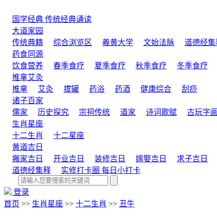
国学经典
传统经典诵读
大道家园
传统典籍
综合浏览区
羲黄大学
文始法脉
道德经集
药食同源
饮食营养
春季食疗
夏季食疗
秋季食疗
冬季食疗
推拿艾灸
推拿
艾灸
拔罐
药浴
药酒
健康综合
刮痧
诸子百家
儒家
历史探究
宗祠传统
道家
诗词歌赋
古玩字
生肖星座
十二生肖
十二星座
黄道吉日
搬家吉日
开业吉日
装修吉日
嫁娶吉日
求子吉日
道德经集释
实修打卡圈
每日小打卡
登录
首页
>>
生肖星座
>>
十二生肖
>>
丑牛