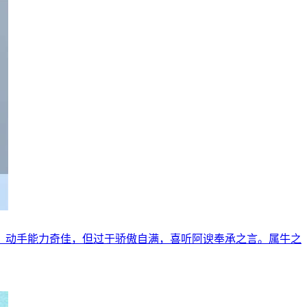
，动手能力奇佳，但过于骄傲自满，喜听阿谀奉承之言。属牛之