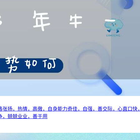
格张扬，热情，高傲，自身能力奇佳，自强，善交际，心直口快
争，兢兢业业，善于用