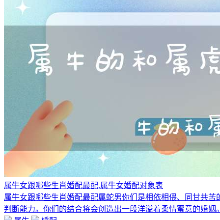
属牛女跟哪些生肖婚配最配,属牛女婚配对象表
属牛女跟哪些生肖婚配最配属蛇男你们是相依相偎、同甘共苦
判断能力。你们的结合将会创造出一段洋溢着柔情蜜意的婚姻