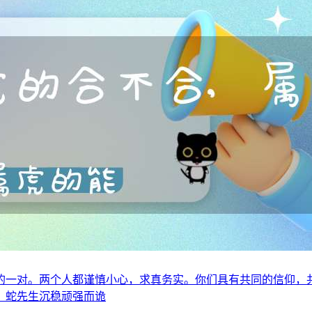
的一对。两个人都谨慎小心，求真务实。你们具有共同的信仰，
。蛇先生沉稳顽强而诡