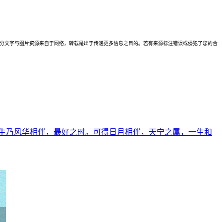
理。本站部分文字与图片资源来自于网络，转载是出于传递更多信息之目的。若有来源标注错误或侵犯了您的合
生乃风华相伴，最好之时。可得日月相伴，天宁之属，一生和