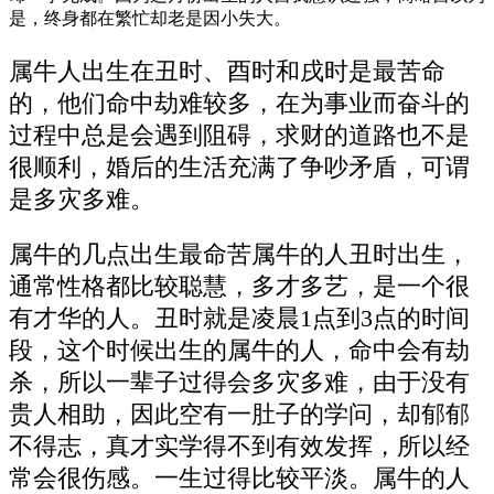
是，终身都在繁忙却老是因小失大。
属牛人出生在丑时、酉时和戌时是最苦命
的，他们命中劫难较多，在为事业而奋斗的
过程中总是会遇到阻碍，求财的道路也不是
很顺利，婚后的生活充满了争吵矛盾，可谓
是多灾多难。
属牛的几点出生最命苦属牛的人丑时出生，
通常性格都比较聪慧，多才多艺，是一个很
有才华的人。丑时就是凌晨1点到3点的时间
段，这个时候出生的属牛的人，命中会有劫
杀，所以一辈子过得会多灾多难，由于没有
贵人相助，因此空有一肚子的学问，却郁郁
不得志，真才实学得不到有效发挥，所以经
常会很伤感。一生过得比较平淡。属牛的人