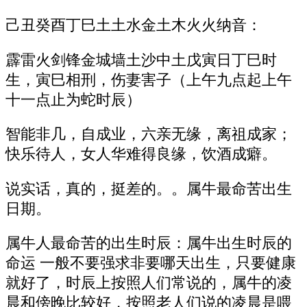
己丑癸酉丁巳土土水金土木火火纳音：
霹雷火剑锋金城墙土沙中土戊寅日丁巳时
生，寅巳相刑，伤妻害子（上午九点起上午
十一点止为蛇时辰）
智能非几，自成业，六亲无缘，离祖成家；
快乐待人，女人华难得良缘，饮酒成癖。
说实话，真的，挺差的。。属牛最命苦出生
日期。
属牛人最命苦的出生时辰：属牛出生时辰的
命运 一般不要强求非要哪天出生，只要健康
就好了，时辰上按照人们常说的，属牛的凌
晨和傍晚比较好，按照老人们说的凌晨是喂