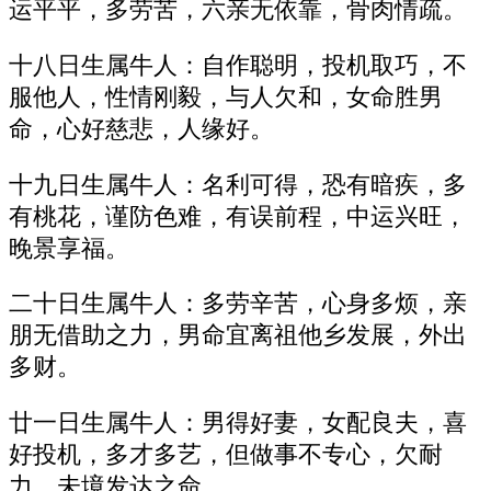
运平平，多劳苦，六亲无依靠，骨肉情疏。
十八日生属牛人：自作聪明，投机取巧，不
服他人，性情刚毅，与人欠和，女命胜男
命，心好慈悲，人缘好。
十九日生属牛人：名利可得，恐有暗疾，多
有桃花，谨防色难，有误前程，中运兴旺，
晚景享福。
二十日生属牛人：多劳辛苦，心身多烦，亲
朋无借助之力，男命宜离祖他乡发展，外出
多财。
廿一日生属牛人：男得好妻，女配良夫，喜
好投机，多才多艺，但做事不专心，欠耐
力，未境发达之命。