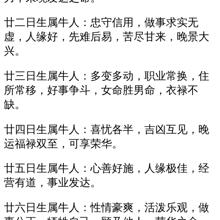
廿二日生属牛人：忠守信用，做事求实无
虚，人缘好，先难后易，苦尽甘来，晚景大
兴。
廿三日生属牛人：多变多动，职业常换，住
所常移，好事争斗，女命胜男命，衣禄不
缺。
廿四日生属牛人：喜忧各半，吉凶互见，晚
运福禄双至，可享荣华。
廿五日生属牛人：心善好施，人缘极佳，经
营有道，事业发达。
廿六日生属牛人：性情豪爽，活泼乐观，做