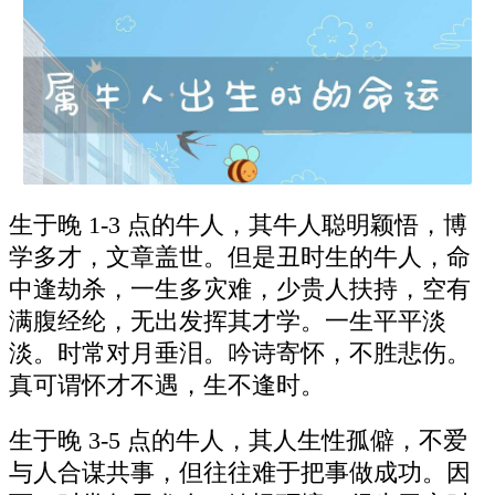
生于晚 1-3 点的牛人，其牛人聪明颖悟，博
学多才，文章盖世。但是丑时生的牛人，命
中逢劫杀，一生多灾难，少贵人扶持，空有
满腹经纶，无出发挥其才学。一生平平淡
淡。时常对月垂泪。吟诗寄怀，不胜悲伤。
真可谓怀才不遇，生不逢时。
生于晚 3-5 点的牛人，其人生性孤僻，不爱
与人合谋共事，但往往难于把事做成功。因