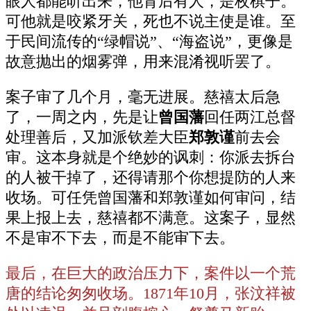
眼人都能听出来，他背后有人，是枚棋子。
可他就是咬紧牙关，死也不说主使是谁。至
于民间流传的“绿帽说”、“海盗说”，更像是
故意抛出的烟雾弹，用来混淆视听罢了。
案子审了几个月，毫无进展。慈禧太后急
了，一周之内，先是让
曾国藩
回任两江总督
处理善后，又加派钦差大臣
郑敦谨
前去会
审。这本身就是个绝妙的讽刺：你派去拆台
的人被干掉了，还得请那个你想提防的人来
收场。可任凭曾国藩和郑敦谨如何审问，结
果上报上去，慈禧都不满意。这案子，显然
不是审不下去，而是不能审下去。
最后，在巨大的政治压力下，案件以一个荒
唐的结论匆匆收场。1871年10月，张汶祥被