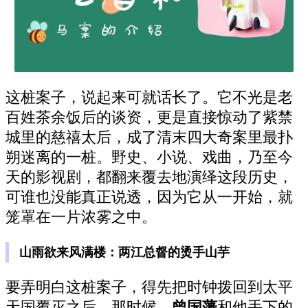
这桩案子，说起来可就话长了。它不光是老
百姓茶余饭后的谈资，更是直接惊动了紫禁
城里的慈禧太后，成了清末四大奇案里最扑
朔迷离的一桩。野史、小说、戏曲，乃至今
天的影视剧，都翻来覆去地演绎这段历史，
可谁也没能真正说透，因为它从一开始，就
笼罩在一片浓雾之中。
山雨欲来风满楼：两江总督的烫手山芋
要弄明白这桩案子，得先把时钟拨回到太平
天国覆灭之后。那时候，
曾国藩
和他手下的