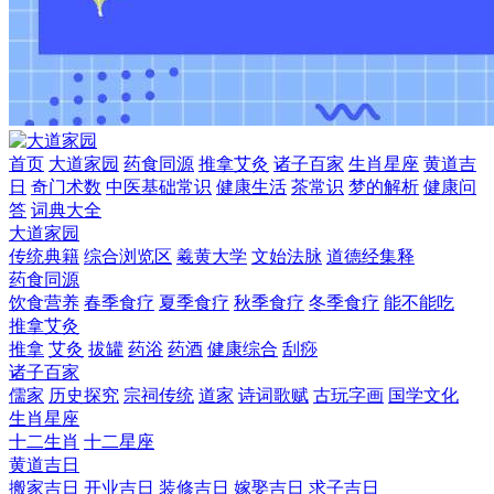
首页
大道家园
药食同源
推拿艾灸
诸子百家
生肖星座
黄道吉
日
奇门术数
中医基础常识
健康生活
茶常识
梦的解析
健康问
答
词典大全
大道家园
传统典籍
综合浏览区
羲黄大学
文始法脉
道德经集释
药食同源
饮食营养
春季食疗
夏季食疗
秋季食疗
冬季食疗
能不能吃
推拿艾灸
推拿
艾灸
拔罐
药浴
药酒
健康综合
刮痧
诸子百家
儒家
历史探究
宗祠传统
道家
诗词歌赋
古玩字画
国学文化
生肖星座
十二生肖
十二星座
黄道吉日
搬家吉日
开业吉日
装修吉日
嫁娶吉日
求子吉日