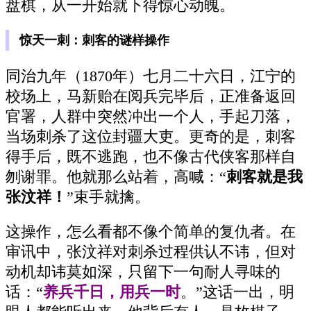
盘棋，从一开始就下得惊心动魄。
惊天一刺：刺客的谜样操作
同治九年（1870年）七月二十六日，江宁的
校场上，马新贻在阅兵完毕后，正准备返回
官署，人群中突然冲出一个人，手起刀落，
当场刺杀了这位封疆大吏。更奇的是，刺客
得手后，既不逃跑，也不像古代侠客那样自
刎谢罪。他就那么站着，高喊：“
刺客就是我
张汶祥！
”束手就擒。
这操作，怎么看都不像个简单的复仇者。在
审讯中，张汶祥对刺杀过程供认不讳，但对
动机却讳莫如深，只留下一句耐人寻味的
话：“
养兵千日，用兵一时
。”这话一出，明