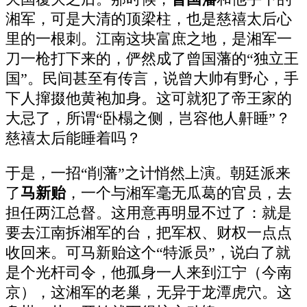
湘军，可是大清的顶梁柱，也是慈禧太后心
里的一根刺。江南这块富庶之地，是湘军一
刀一枪打下来的，俨然成了曾国藩的“独立王
国”。民间甚至有传言，说曾大帅有野心，手
下人撺掇他黄袍加身。这可就犯了帝王家的
大忌了，所谓“卧榻之侧，岂容他人鼾睡”？
慈禧太后能睡着吗？
于是，一招“削藩”之计悄然上演。朝廷派来
了
马新贻
，一个与湘军毫无瓜葛的官员，去
担任两江总督。这用意再明显不过了：就是
要去江南拆湘军的台，把军权、财权一点点
收回来。可马新贻这个“特派员”，说白了就
是个光杆司令，他孤身一人来到江宁（今南
京），这湘军的老巢，无异于龙潭虎穴。这