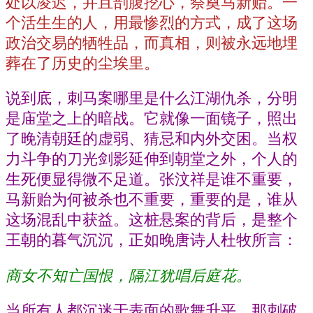
处以凌迟，并且剖腹挖心，祭奠马新贻。一
个活生生的人，用最惨烈的方式，成了这场
政治交易的牺牲品，而真相，则被永远地埋
葬在了历史的尘埃里。
说到底，刺马案哪里是什么江湖仇杀，分明
是庙堂之上的暗战。它就像一面镜子，照出
了晚清朝廷的虚弱、猜忌和内外交困。当权
力斗争的刀光剑影延伸到朝堂之外，个人的
生死便显得微不足道。张汶祥是谁不重要，
马新贻为何被杀也不重要，重要的是，谁从
这场混乱中获益。这桩悬案的背后，是整个
王朝的暮气沉沉，正如晚唐诗人杜牧所言：
商女不知亡国恨，隔江犹唱后庭花。
当所有人都沉迷于表面的歌舞升平，那刺破