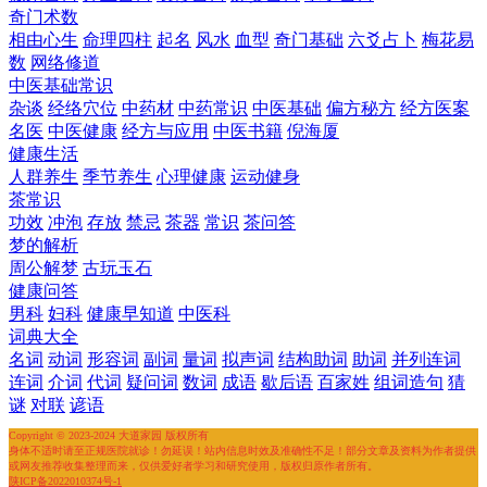
奇门术数
相由心生
命理四柱
起名
风水
血型
奇门基础
六爻占卜
梅花易
数
网络修道
中医基础常识
杂谈
经络穴位
中药材
中药常识
中医基础
偏方秘方
经方医案
名医
中医健康
经方与应用
中医书籍
倪海厦
健康生活
人群养生
季节养生
心理健康
运动健身
茶常识
功效
冲泡
存放
禁忌
茶器
常识
茶问答
梦的解析
周公解梦
古玩玉石
健康问答
男科
妇科
健康早知道
中医科
词典大全
名词
动词
形容词
副词
量词
拟声词
结构助词
助词
并列连词
连词
介词
代词
疑问词
数词
成语
歇后语
百家姓
组词造句
猜
谜
对联
谚语
Copyright © 2023-2024 大道家园 版权所有
身体不适时请至正规医院就诊！勿延误！站内信息时效及准确性不足！部分文章及资料为作者提供
或网友推荐收集整理而来，仅供爱好者学习和研究使用，版权归原作者所有。
陕ICP备2022010374号-1