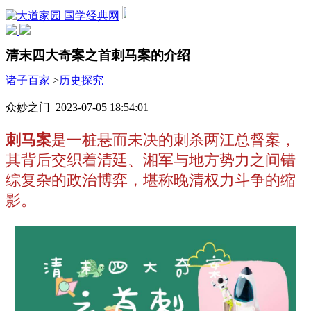
国学经典网
清末四大奇案之首刺马案的介绍
诸子百家
>
历史探究
众妙之门 2023-07-05 18:54:01
刺马案
是一桩悬而未决的刺杀两江总督案，
其背后交织着清廷、湘军与地方势力之间错
综复杂的政治博弈，堪称晚清权力斗争的缩
影。