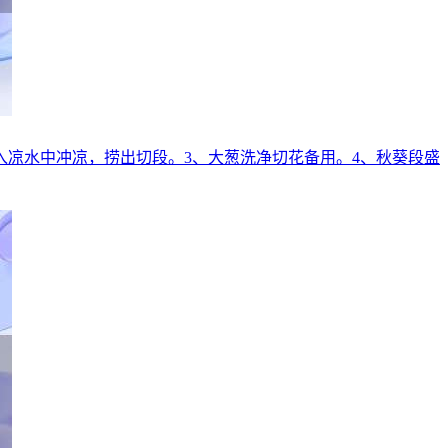
放入凉水中冲凉，捞出切段。3、大葱洗净切花备用。4、秋葵段盛