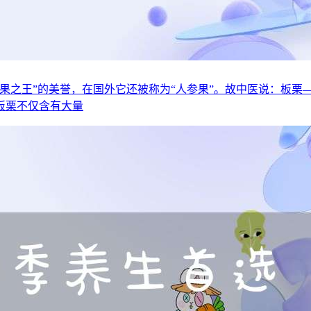
果之王”的美誉，在国外它还被称为“人参果”。故中医说：板栗
板栗不仅含有大量