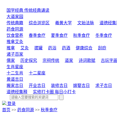
国学经典
传统经典诵读
大道家园
传统典籍
综合浏览区
羲黄大学
文始法脉
道德经集
药食同源
饮食营养
春季食疗
夏季食疗
秋季食疗
冬季食疗
推拿艾灸
推拿
艾灸
拔罐
药浴
药酒
健康综合
刮痧
诸子百家
儒家
历史探究
宗祠传统
道家
诗词歌赋
古玩字
生肖星座
十二生肖
十二星座
黄道吉日
搬家吉日
开业吉日
装修吉日
嫁娶吉日
求子吉日
道德经集释
实修打卡圈
每日小打卡
登录
首页
>>
药食同源
>>
秋季食疗