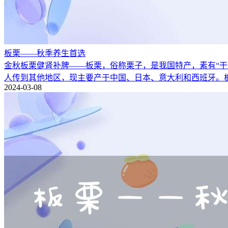
板栗——秋季养生首选
金秋板栗健肾补脾——板栗，俗称栗子，是我国特产，素有“干
人传到其他地区，现主要产于中国、日本、意大利和西班牙。
2024-03-08