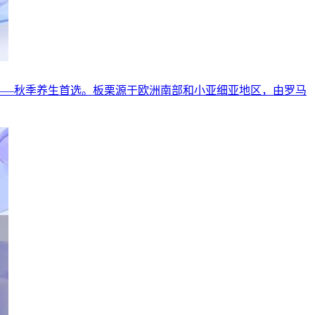
——秋季养生首选。板栗源于欧洲南部和小亚细亚地区，由罗马