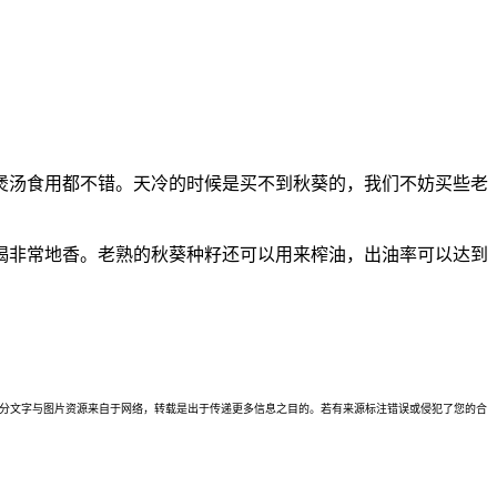
煲汤食用都不错。天冷的时候是买不到秋葵的，我们不妨买些老
喝非常地香。老熟的秋葵种籽还可以用来榨油，出油率可以达到
理。本站部分文字与图片资源来自于网络，转载是出于传递更多信息之目的。若有来源标注错误或侵犯了您的合