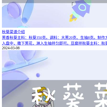
秋葵菜谱介绍
葱香秋葵主料：秋葵350克。调料：大葱20克、生抽8克。制
入盘中，撒下葱花，淋入生抽拌匀即可。豆腐拌秋葵主料：秋葵
2024-03-08