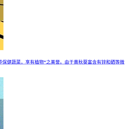
养保健蔬菜，享有植物*之美誉。由于黄秋葵富含有锌和硒等微