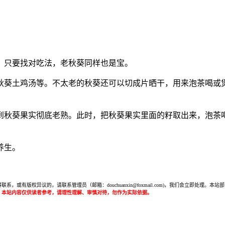
，只要找对吃法，老秋葵同样也是宝。
秋葵土鸡汤等。不太老的秋葵还可以切成片晒干，用来泡茶喝或
到秋葵果实彻底老熟。此时，把秋葵果实里面的籽取出来，泡茶
养生。
或有版权异议的，请联系管理员（邮箱：douchuanxin@foxmail.com)，我们会立即处
：本站内容仅供读者参考，请理性理解、审慎对待，勿作为实际依据。