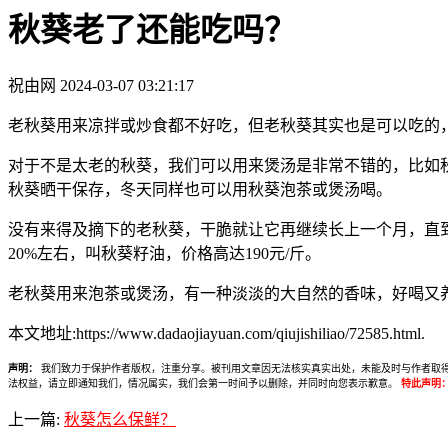
秋葵老了还能吃吗？
祝由网
2024-03-07 03:21:17
老秋葵用来凉拌或炒食都不好吃，但老秋葵其实也是可以吃的
对于不是太老的秋葵，我们可以用来煲汤是非常不错的，比如
秋葵晒干保存，冬天同样也可以用秋葵泡茶或煲汤喝。
没有来得及摘下的老秋葵，干脆就让它再继续长上一个月，直
20%左右，叫秋葵籽油，价格高达190元/斤。
老秋葵用来泡茶或煲汤，有一种淡淡的大自然的香味，好喝又
本文地址:https://www.dadaojiayuan.com/qiujishiliao/72585.html.
声明：
我们致力于保护作者版权，注重分享。被刊用文章因无法核实真实出处，未能及时与作者取得联系，
法权益，请立即通知我们，情况属实，我们会第一时间予以删除，并同时向您表示歉意。
特此声明
上一篇:
秋葵怎么保鲜？