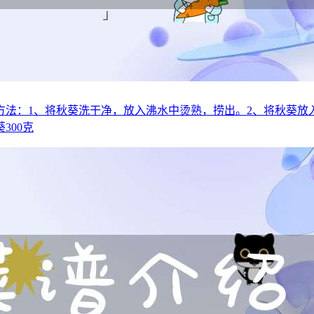
作方法：1、将秋葵洗干净，放入沸水中烫熟，捞出。2、将秋葵
300克