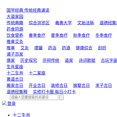
国学经典
传统经典诵读
大道家园
传统典籍
综合浏览区
羲黄大学
文始法脉
道德经集
药食同源
饮食营养
春季食疗
夏季食疗
秋季食疗
冬季食疗
推拿艾灸
推拿
艾灸
拔罐
药浴
药酒
健康综合
刮痧
诸子百家
儒家
历史探究
宗祠传统
道家
诗词歌赋
古玩字
生肖星座
十二生肖
十二星座
黄道吉日
搬家吉日
开业吉日
装修吉日
嫁娶吉日
求子吉日
道德经集释
实修打卡圈
每日小打卡
登录
十二生肖