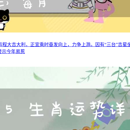
年运程大吉大利，正宜乘时奋发向上，力争上游。因有“三台”吉
警示今年易惹