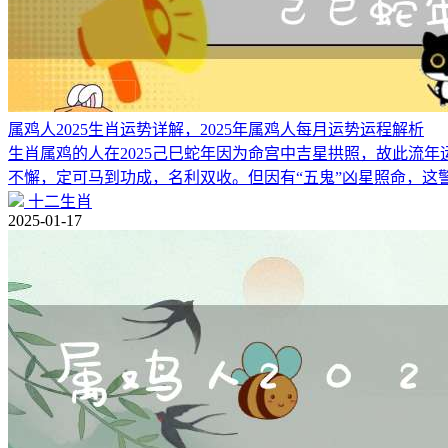
属鸡人2025生肖运势详解，2025年属鸡人每月运势运程解析
生肖属鸡的人在2025己巳蛇年因为命宫中吉星拱照，故此流
不懈，定可马到功成，名利双收。但因有“五鬼”凶星照命，这
十二生肖
2025-01-17