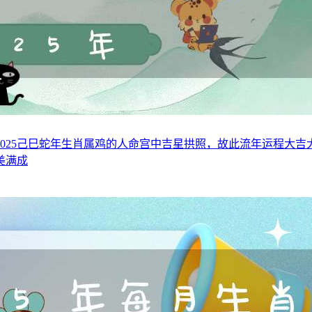
样2025己巳蛇年生肖属鸡的人命宫中吉星拱照，故此流年运程大
美满成