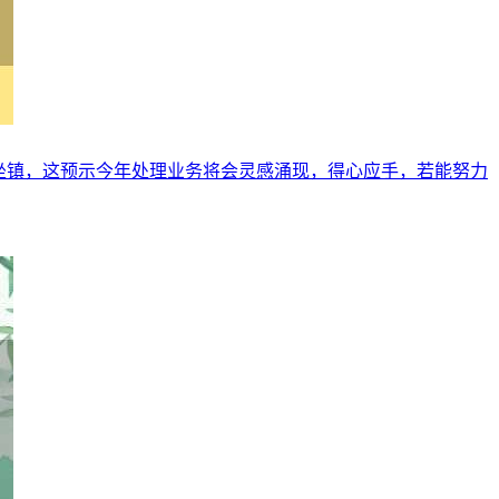
星坐镇，这预示今年处理业务将会灵感涌现，得心应手，若能努力