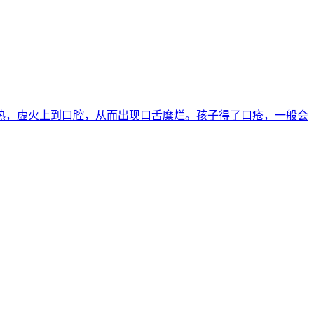
胃积热，虚火上到口腔，从而出现口舌糜烂。孩子得了口疮，一般会