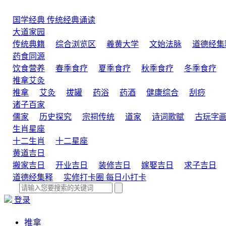
国学经典
传统经典诵读
大道家园
传统典籍
综合浏览区
羲黄大学
文始法脉
道德经集
药食同源
饮食营养
春季食疗
夏季食疗
秋季食疗
冬季食疗
推拿艾灸
推拿
艾灸
拔罐
药浴
药酒
健康综合
刮痧
诸子百家
儒家
历史探究
宗祠传统
道家
诗词歌赋
古玩字
生肖星座
十二生肖
十二星座
黄道吉日
搬家吉日
开业吉日
装修吉日
嫁娶吉日
求子吉日
道德经集释
实修打卡圈
每日小打卡
登录
推拿