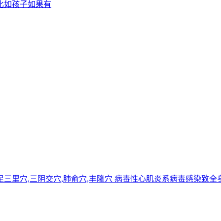
比如孩子如果有
泉穴,足三里穴,三阴交穴,肺俞穴,丰隆穴 病毒性心肌炎系病毒感