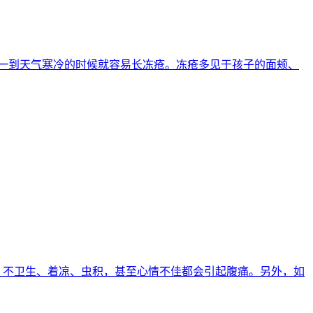
所以一到天气寒冷的时候就容易长冻疮。冻疮多见于孩子的面颊、
规律、不卫生、着凉、虫积，甚至心情不佳都会引起腹痛。另外，如