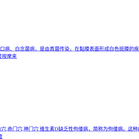
又名雪口病、白念菌病，是由真菌传染，在黏膜表面形成白色斑膜
过按摩来
,肾俞穴,命门穴,神门穴 维生素D缺乏性佝偻病，简称为佝偻病
虚