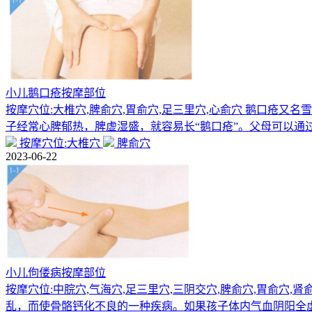
小儿鹅口疮按摩部位
按摩穴位:大椎穴,脾俞穴,胃俞穴,足三里穴,心俞穴 鹅口疮
子经常心脾郁热，脾虚湿盛，就容易长“鹅口疮”。父母可以通
按摩穴位:大椎穴
脾俞穴
2023-06-22
小儿佝偻病按摩部位
按摩穴位:中脘穴,气海穴,足三里穴,三阴交穴,脾俞穴,胃俞穴
乱，而使骨骼钙化不良的一种疾病。如果孩子体内气血阴阳全