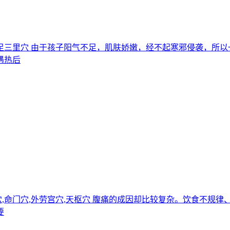
缺盆穴,足三里穴 由于孩子阳气不足，肌肤娇嫩，经不起寒邪侵袭，
遇热后
关元穴,命门穴,外劳宫穴,天枢穴 腹痛的成因却比较复杂。饮食不
要