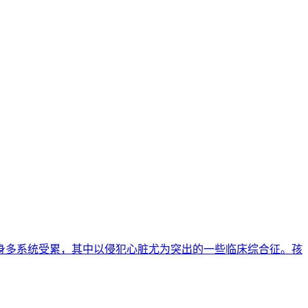
染致全身多系统受累，其中以侵犯心脏尤为突出的一些临床综合征。孩