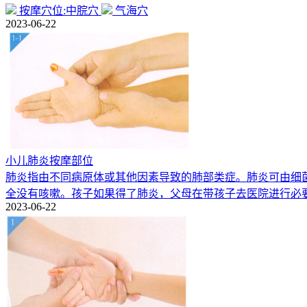
按摩穴位:中脘穴
气海穴
2023-06-22
小儿肺炎按摩部位
肺炎指由不同病原体或其他因素导致的肺部类症。肺炎可由细
全没有咳嗽。孩子如果得了肺炎，父母在带孩子去医院进行必
2023-06-22