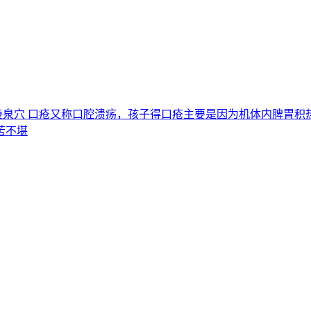
穴,阴陵泉穴 口疮又称口腔溃疡，孩子得口疮主要是因为机体内脾
苦不堪