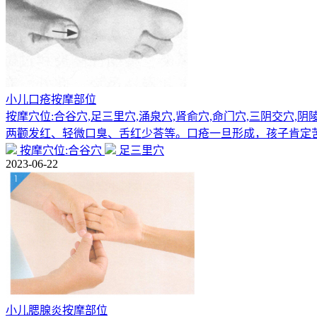
小儿口疮按摩部位
按摩穴位:合谷穴,足三里穴,涌泉穴,肾俞穴,命门穴,三阴交
两颧发红、轻微口臭、舌红少荅等。口疮一旦形成，孩子肯定
按摩穴位:合谷穴
足三里穴
2023-06-22
小儿腮腺炎按摩部位