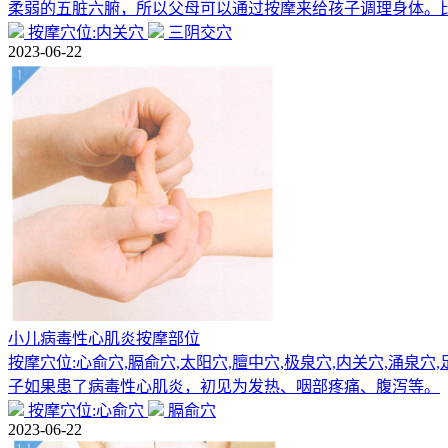
柔弱的五脏六腑，所以父母可以通过按摩来给孩子调理身体。
按摩穴位:内关穴
三阴交穴
2023-06-22
小儿病毒性心肌炎按摩部位
按摩穴位:心俞穴,膈俞穴,太阳穴,膻中穴,极泉穴,内关穴,涌
子如果患了病毒性心肌炎，初见为发热、咽部疼痛、腹泻等。
按摩穴位:心俞穴
膈俞穴
2023-06-22