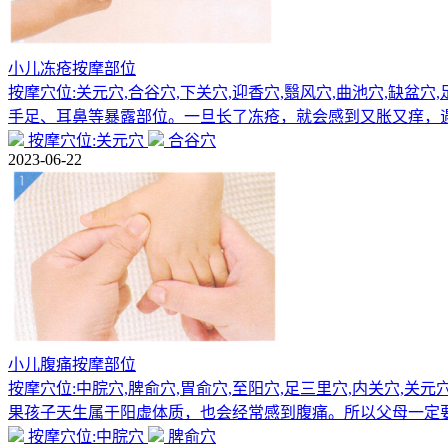
小儿冻疮按摩部位
按摩穴位:关元穴,合谷穴,下关穴,迎香穴,翳风穴,曲池穴,
手足、耳鼻等暴露部位。一旦长了冻疮，就会感到又胀又痒，
按摩穴位:关元穴
合谷穴
2023-06-22
小儿腹痛按摩部位
按摩穴位:中脘穴,脾俞穴,胃俞穴,至阳穴,足三里穴,内关穴,
果孩子天生属于阳虚体质，也会经常感到腹痛。所以父母一定
按摩穴位:中脘穴
脾俞穴