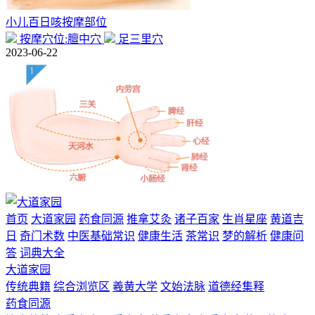
小儿百日咳按摩部位
按摩穴位:膻中穴
足三里穴
2023-06-22
首页
大道家园
药食同源
推拿艾灸
诸子百家
生肖星座
黄道吉
日
奇门术数
中医基础常识
健康生活
茶常识
梦的解析
健康问
答
词典大全
大道家园
传统典籍
综合浏览区
羲黄大学
文始法脉
道德经集释
药食同源