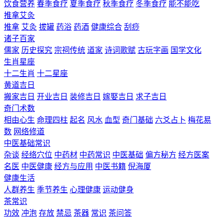
饮食营养
春季食疗
夏季食疗
秋季食疗
冬季食疗
能不能吃
推拿艾灸
推拿
艾灸
拔罐
药浴
药酒
健康综合
刮痧
诸子百家
儒家
历史探究
宗祠传统
道家
诗词歌赋
古玩字画
国学文化
生肖星座
十二生肖
十二星座
黄道吉日
搬家吉日
开业吉日
装修吉日
嫁娶吉日
求子吉日
奇门术数
相由心生
命理四柱
起名
风水
血型
奇门基础
六爻占卜
梅花易
数
网络修道
中医基础常识
杂谈
经络穴位
中药材
中药常识
中医基础
偏方秘方
经方医案
名医
中医健康
经方与应用
中医书籍
倪海厦
健康生活
人群养生
季节养生
心理健康
运动健身
茶常识
功效
冲泡
存放
禁忌
茶器
常识
茶问答