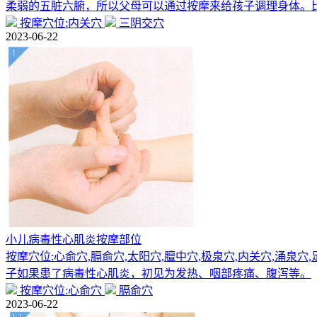
柔弱的五脏六腑，所以父母可以通过按摩来给孩子调理身体。
按摩穴位:内关穴
三阴交穴
2023-06-22
小儿病毒性心肌炎按摩部位
按摩穴位:心俞穴,膈俞穴,太阳穴,膻中穴,极泉穴,内关穴,涌
子如果患了病毒性心肌炎，初见为发热、咽部疼痛、腹泻等。
按摩穴位:心俞穴
膈俞穴
2023-06-22