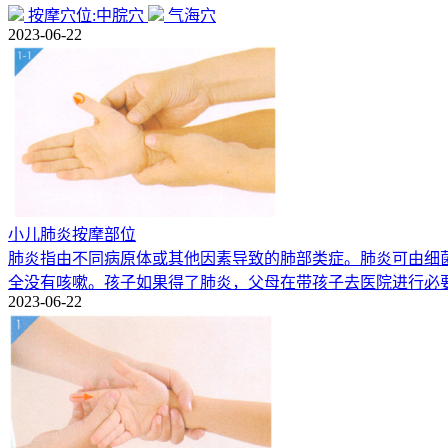
按摩穴位:中脘穴
气海穴
2023-06-22
小儿肺炎按摩部位
肺炎指由不同病原体或其他因素导致的肺部类症。肺炎可由细
全没有咳嗽。孩子如果得了肺炎，父母在带孩子去医院进行必
2023-06-22