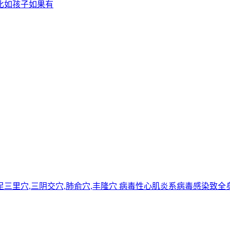
比如孩子如果有
泉穴,足三里穴,三阴交穴,肺俞穴,丰隆穴 病毒性心肌炎系病毒感