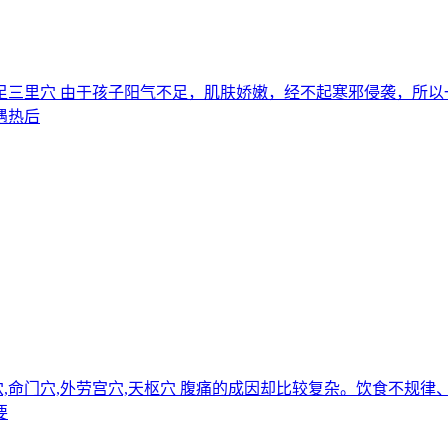
缺盆穴,足三里穴 由于孩子阳气不足，肌肤娇嫩，经不起寒邪侵袭，
遇热后
关元穴,命门穴,外劳宫穴,天枢穴 腹痛的成因却比较复杂。饮食不
要