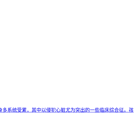
染致全身多系统受累，其中以侵犯心脏尤为突出的一些临床综合征。孩