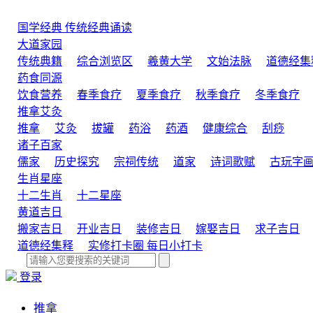
国学经典
传统经典诵读
大道家园
传统典籍
综合浏览区
羲黄大学
文始法脉
道德经集
药食同源
饮食营养
春季食疗
夏季食疗
秋季食疗
冬季食疗
推拿艾灸
推拿
艾灸
拔罐
药浴
药酒
健康综合
刮痧
诸子百家
儒家
历史探究
宗祠传统
道家
诗词歌赋
古玩字
生肖星座
十二生肖
十二星座
黄道吉日
搬家吉日
开业吉日
装修吉日
嫁娶吉日
求子吉日
道德经集释
实修打卡圈
每日小打卡
登录
推拿