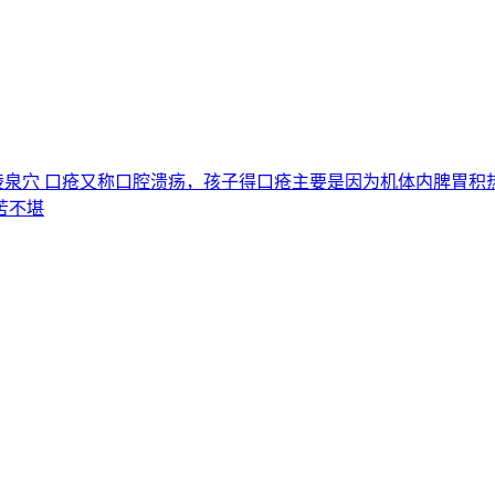
穴,阴陵泉穴 口疮又称口腔溃疡，孩子得口疮主要是因为机体内脾
苦不堪