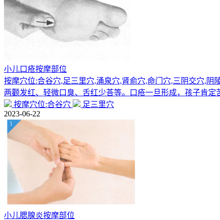
小儿口疮按摩部位
按摩穴位:合谷穴,足三里穴,涌泉穴,肾俞穴,命门穴,三阴交
两颧发红、轻微口臭、舌红少荅等。口疮一旦形成，孩子肯定
按摩穴位:合谷穴
足三里穴
2023-06-22
小儿腮腺炎按摩部位