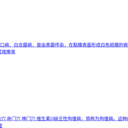
又名雪口病、白念菌病，是由真菌传染，在黏膜表面形成白色斑膜
过按摩来
,肾俞穴,命门穴,神门穴 维生素D缺乏性佝偻病，简称为佝偻病
虚