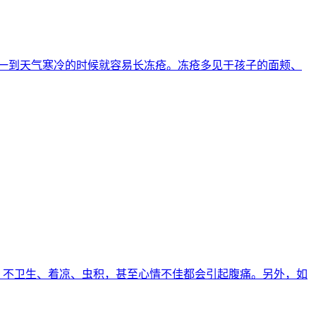
所以一到天气寒冷的时候就容易长冻疮。冻疮多见于孩子的面颊、
规律、不卫生、着凉、虫积，甚至心情不佳都会引起腹痛。另外，如