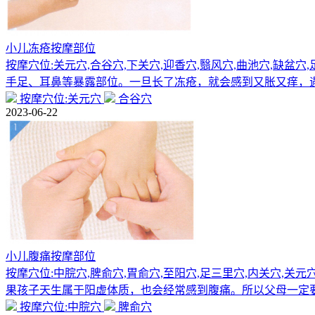
小儿冻疮按摩部位
按摩穴位:关元穴,合谷穴,下关穴,迎香穴,翳风穴,曲池穴,
手足、耳鼻等暴露部位。一旦长了冻疮，就会感到又胀又痒，
按摩穴位:关元穴
合谷穴
2023-06-22
小儿腹痛按摩部位
按摩穴位:中脘穴,脾俞穴,胃俞穴,至阳穴,足三里穴,内关穴,
果孩子天生属于阳虚体质，也会经常感到腹痛。所以父母一定
按摩穴位:中脘穴
脾俞穴