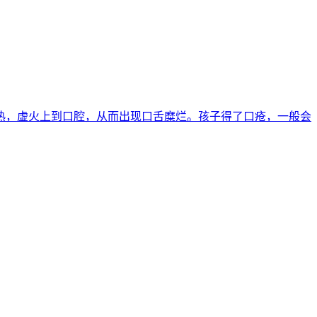
胃积热，虚火上到口腔，从而出现口舌糜烂。孩子得了口疮，一般会