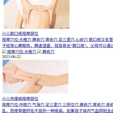
小儿鹅口疮按摩部位
按摩穴位:大椎穴,脾俞穴,胃俞穴,足三里穴,心俞穴 鹅口疮
子经常心脾郁热，脾虚湿盛，就容易长“鹅口疮”。父母可以通
按摩穴位:大椎穴
脾俞穴
2023-06-22
小儿佝偻病按摩部位
按摩穴位:中脘穴,气海穴,足三里穴,三阴交穴,脾俞穴,胃俞穴
乱，而使骨骼钙化不良的一种疾病。如果孩子体内气血阴阳全