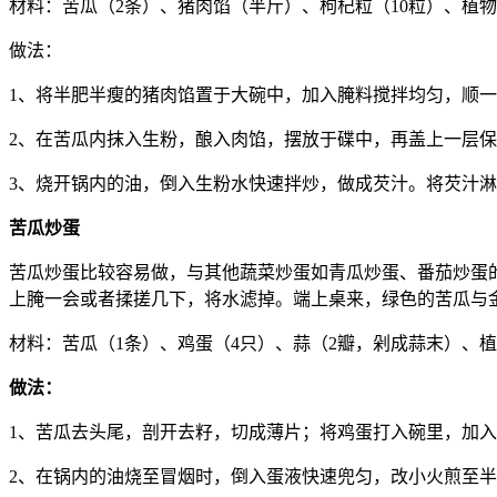
材料：苦瓜（2条）、猪肉馅（半斤）、枸杞粒（10粒）、植
做法：
1、将半肥半瘦的猪肉馅置于大碗中，加入腌料搅拌均匀，顺一
2、在苦瓜内抹入生粉，酿入肉馅，摆放于碟中，再盖上一层保
3、烧开锅内的油，倒入生粉水快速拌炒，做成芡汁。将芡汁
苦瓜炒蛋
苦瓜炒蛋比较容易做，与其他蔬菜炒蛋如青瓜炒蛋、番茄炒蛋的
上腌一会或者揉搓几下，将水滤掉。端上桌来，绿色的苦瓜与
材料：苦瓜（1条）、鸡蛋（4只）、蒜（2瓣，剁成蒜末）、
做法：
1、苦瓜去头尾，剖开去籽，切成薄片；将鸡蛋打入碗里，加
2、在锅内的油烧至冒烟时，倒入蛋液快速兜匀，改小火煎至