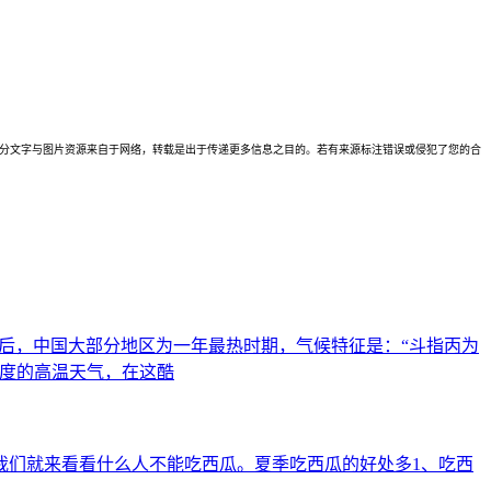
理。本站部分文字与图片资源来自于网络，转载是出于传递更多信息之目的。若有来源标注错误或侵犯了您的合
伏前后，中国大部分地区为一年最热时期，气候特征是：“斗指丙为
0度的高温天气，在这酷
我们就来看看什么人不能吃西瓜。夏季吃西瓜的好处多1、吃西