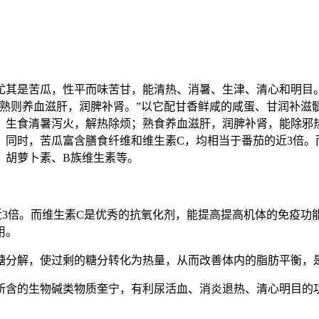
尤其是苦瓜，性平而味苦甘，能清热、消暑、生津、清心和明目。
、熟则养血滋肝，润脾补肾。”以它配甘香鲜咸的咸蛋、甘润补滋
。生食清暑泻火，解热除烦；熟食养血滋肝，润脾补肾，能除邪
。同时，苦瓜富含膳食纤维和维生素C，均相当于番茄的近3倍。
、胡萝卜素、B族维生素等。
近3倍。而维生素C是优秀的抗氧化剂，能提高提高机体的免疫功
用。
糖分解，使过剩的糖分转化为热量，从而改善体内的脂肪平衡，
所含的生物碱类物质奎宁，有利尿活血、消炎退热、清心明目的