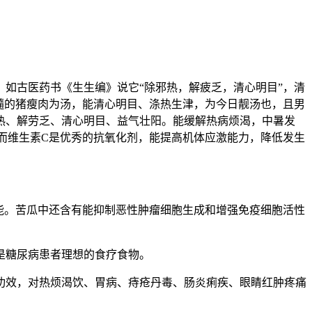
如古医药书《生生编》说它“除邪热，解疲乏，清心明目”，清
髓的猪瘦肉为汤，能清心明目、涤热生津，为今日靓汤也，且男
热、解劳乏、清心明目、益气壮阳。能缓解热病烦渴，中暑发
而维生素C是优秀的抗氧化剂，能提高机体应激能力，降低发生
能。苦瓜中还含有能抑制恶性肿瘤细胞生成和增强免疫细胞活性
是糖尿病患者理想的食疗食物。
功效，对热烦渴饮、胃病、痔疮丹毒、肠炎痢疾、眼睛红肿疼痛