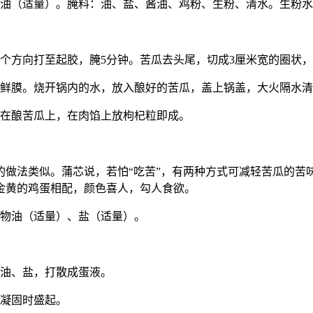
物油（适量）。腌料：油、盐、酱油、鸡粉、生粉、清水。生粉
个方向打至起胶，腌5分钟。苦瓜去头尾，切成3厘米宽的圈状
鲜膜。烧开锅内的水，放入酿好的苦瓜，盖上锅盖，大火隔水清
淋在酿苦瓜上，在肉馅上放枸杞粒即成。
做法类似。蒲芯说，若怕“吃苦”，有两种方式可减轻苦瓜的苦
金黄的鸡蛋相配，颜色喜人，勾人食欲。
植物油（适量）、盐（适量）。
入油、盐，打散成蛋液。
半凝固时盛起。