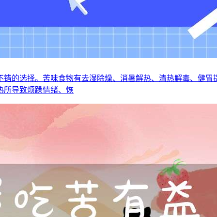
不错的选择。苦味食物有去湿除燥、消暑解热、清热解毒、健胃
热所导致烦躁情绪、恢