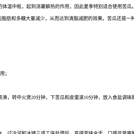
的体温中枢，起到消暑解热的作用，因此夏季特别适合使用苦瓜
取的脂肪和多糖大量减少，从而达到清脂减肥的效果。苦瓜还是一
待用；
煮沸，转中火煲20分钟，下苦瓜和皮蛋滚10分钟，放入食盐调味
水、过冷河和冰镇三道工序处理后，变得苦味全无，口感非常爽