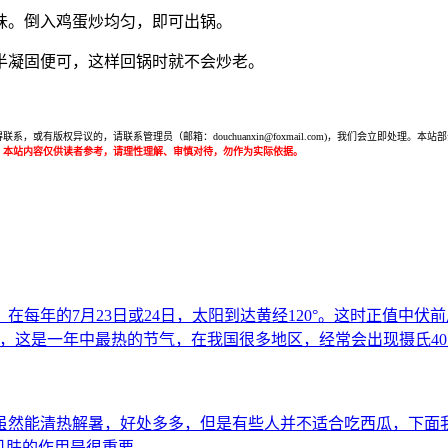
味。倒入鸡蛋炒均匀，即可出锅。
半凝固便可，这样回锅时就不会炒老。
或有版权异议的，请联系管理员（邮箱：douchuanxin@foxmail.com)，我们会立即处
：本站内容仅供读者参考，请理性理解、审慎对待，勿作为实际依据。
每年的7月23日或24日，太阳到达黄经120°。这时正值中
，这是一年中最热的节气，在我国很多地区，经常会出现摄氏4
虽然能清热解暑，好处多多，但是有些人并不适合吃西瓜，下面