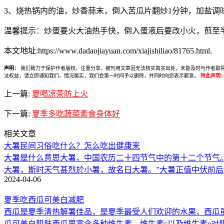
3、烧热锅内的油，炒香蒜末，倒入苦瓜片翻炒1分钟，加盐调
温馨提示：炒蛋要火大油热手快，倒入蛋液后要改小火，煎至
本文地址:https://www.dadaojiayuan.com/xiajishiliao/81765.html.
声明：
我们致力于保护作者版权，注重分享。被刊用文章因无法核实真实出处，未能及时与作者取得联系，
法权益，请立即通知我们，情况属实，我们会第一时间予以删除，并同时向您表示歉意。
特此声明
上一篇:
夏喝凉茶防上火
下一篇:
夏季多吃蔬菜素食身体好
相关文章
大暑民间习俗吃什么？怎么吃出健康来
大暑是什么意思大暑，中国农历二十四节气中的第十二个节气。在
大暑，斯时天气甚烈於小暑，故名曰大暑。”大暑正值中伏前后
2024-04-06
夏季吃西瓜可美白减肥
西瓜是夏季清热解暑佳品，是夏季最受人们欢迎的水果，西瓜