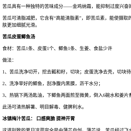
苦瓜具有一种独特的苦味成分——金鸡纳霜，能抑制过度兴奋
苦瓜可清脂减肥，它含有“高能清脂素”，即苦瓜素，能使摄
肤更加细腻光滑。
苦瓜皮蛋鲫鱼汤
食材：苦瓜1条、皮蛋1个、鲫鱼1条、生姜、食盐少许
做法：
1、苦瓜洗净切开，挖去瓤和籽，切块；皮蛋洗净去壳，切块
2、洗净宰好的鲫鱼，刮净腹内黑膜，沥干水分；
3、热锅下两汤匙油，下鲫鱼两面煎至微黄，倒入6碗水和姜片
此汤可清热解暑、明目解毒、健脾利水。
冰镇梅汁苦瓜： 口感爽脆 提神开胃
这道别致的夏日凉菜完全是由蒲芯自创。蒲芯说，苦瓜经过飞