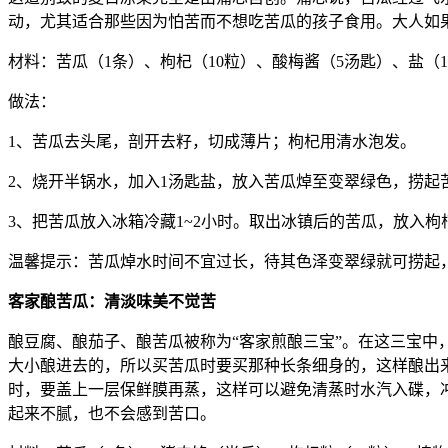
动，尤其适合那些因为怕苦而不想吃苦瓜的孩子食用。大人如
材料：苦瓜（1条）、枸杞（10粒）、酸梅酱（5汤匙）、盐（
做法：
1、苦瓜去头尾，剖开去籽，切成薄片；枸杞用清水泡发。
2、烧开半锅水，加入1汤匙盐，放入苦瓜焯至变翠绿色，捞起
3、把苦瓜放入冰箱冷藏1~2小时。取出冰镇后的苦瓜，放入
温馨提示：苦瓜焯水时间不宜过长，待其色泽变翠绿就可捞起
客家酿苦瓜：清淡味美不觉苦
酿豆腐、酿茄子、酿苦瓜被称为“客家煎酿三宝”。在这三宝中
大小酿进去的，所以买苦瓜时要买那种长条细身的，这样酿出
时，要盖上一层保鲜膜再蒸，这样可以避免清蒸时水汽入碟，
起来不腻，也不会感到苦口。