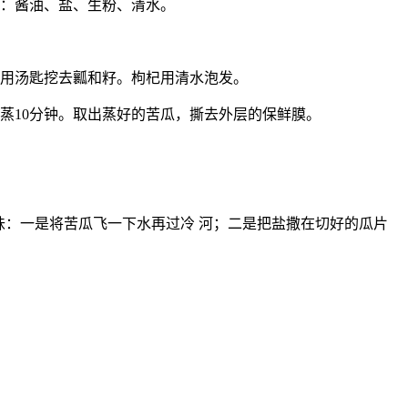
水：酱油、盐、生粉、清水。
，用汤匙挖去瓤和籽。枸杞用清水泡发。
蒸10分钟。取出蒸好的苦瓜，撕去外层的保鲜膜。
味：一是将苦瓜飞一下水再过冷 河；二是把盐撒在切好的瓜片