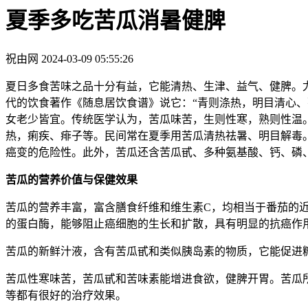
夏季多吃苦瓜消暑健脾
祝由网
2024-03-09 05:55:26
夏日多食苦味之品十分有益，它能清热、生津、益气、健脾。
代的饮食著作《随息居饮食谱》说它：“青则涤热，明目清心
女老少皆宜。传统医学认为，苦瓜味苦，生则性寒，熟则性温
热，痢疾、痱子等。民间常在夏季用苦瓜清热祛暑、明目解毒
癌变的危险性。此外，苦瓜还含苦瓜甙、多种氨基酸、钙、磷
苦瓜的营养价值与保健效果
苦瓜的营养丰富，富含膳食纤维和维生素C，均相当于番茄的
的蛋白酶，能够阻止癌细胞的生长和扩散，具有明显的抗癌作
苦瓜的新鲜汁液，含有苦瓜甙和类似胰岛素的物质，它能促进
苦瓜性寒味苦，苦瓜甙和苦味素能增进食欲，健脾开胃。苦瓜
等都有很好的治疗效果。