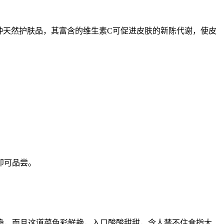
。
种天然护肤品，其富含的维生素C可促进皮肤的新陈代谢，使皮
即可品尝。
脆，而且这道菜色彩鲜艳，入口酸酸甜甜，令人禁不住食指大