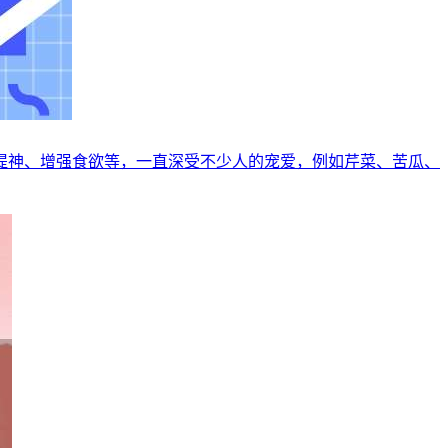
提神、增强食欲等，一直深受不少人的宠爱，例如芹菜、苦瓜、