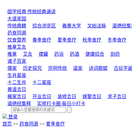
国学经典
传统经典诵读
大道家园
传统典籍
综合浏览区
羲黄大学
文始法脉
道德经集
药食同源
饮食营养
春季食疗
夏季食疗
秋季食疗
冬季食疗
推拿艾灸
推拿
艾灸
拔罐
药浴
药酒
健康综合
刮痧
诸子百家
儒家
历史探究
宗祠传统
道家
诗词歌赋
古玩字
生肖星座
十二生肖
十二星座
黄道吉日
搬家吉日
开业吉日
装修吉日
嫁娶吉日
求子吉日
道德经集释
实修打卡圈
每日小打卡
登录
首页
>>
药食同源
>>
夏季食疗