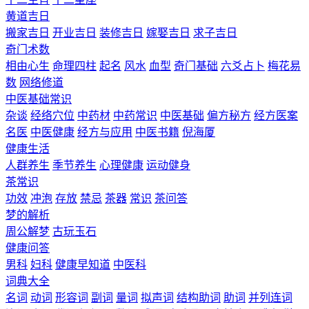
黄道吉日
搬家吉日
开业吉日
装修吉日
嫁娶吉日
求子吉日
奇门术数
相由心生
命理四柱
起名
风水
血型
奇门基础
六爻占卜
梅花易
数
网络修道
中医基础常识
杂谈
经络穴位
中药材
中药常识
中医基础
偏方秘方
经方医案
名医
中医健康
经方与应用
中医书籍
倪海厦
健康生活
人群养生
季节养生
心理健康
运动健身
茶常识
功效
冲泡
存放
禁忌
茶器
常识
茶问答
梦的解析
周公解梦
古玩玉石
健康问答
男科
妇科
健康早知道
中医科
词典大全
名词
动词
形容词
副词
量词
拟声词
结构助词
助词
并列连词