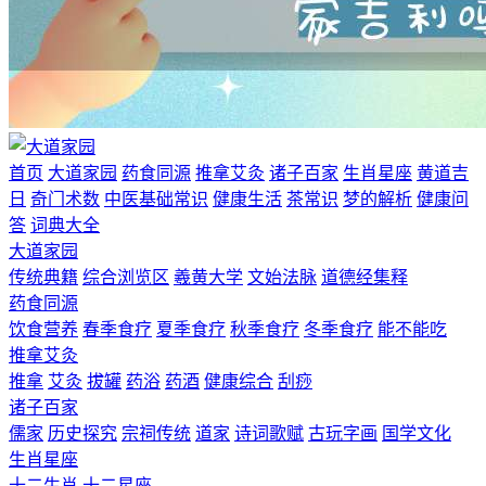
首页
大道家园
药食同源
推拿艾灸
诸子百家
生肖星座
黄道吉
日
奇门术数
中医基础常识
健康生活
茶常识
梦的解析
健康问
答
词典大全
大道家园
传统典籍
综合浏览区
羲黄大学
文始法脉
道德经集释
药食同源
饮食营养
春季食疗
夏季食疗
秋季食疗
冬季食疗
能不能吃
推拿艾灸
推拿
艾灸
拔罐
药浴
药酒
健康综合
刮痧
诸子百家
儒家
历史探究
宗祠传统
道家
诗词歌赋
古玩字画
国学文化
生肖星座
十二生肖
十二星座