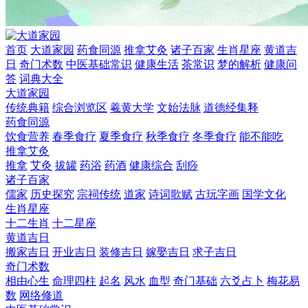
首页
大道家园
药食同源
推拿艾灸
诸子百家
生肖星座
黄道吉
日
奇门术数
中医基础常识
健康生活
茶常识
梦的解析
健康问
答
词典大全
大道家园
传统典籍
综合浏览区
羲黄大学
文始法脉
道德经集释
药食同源
饮食营养
春季食疗
夏季食疗
秋季食疗
冬季食疗
能不能吃
推拿艾灸
推拿
艾灸
拔罐
药浴
药酒
健康综合
刮痧
诸子百家
儒家
历史探究
宗祠传统
道家
诗词歌赋
古玩字画
国学文化
生肖星座
十二生肖
十二星座
黄道吉日
搬家吉日
开业吉日
装修吉日
嫁娶吉日
求子吉日
奇门术数
相由心生
命理四柱
起名
风水
血型
奇门基础
六爻占卜
梅花易
数
网络修道