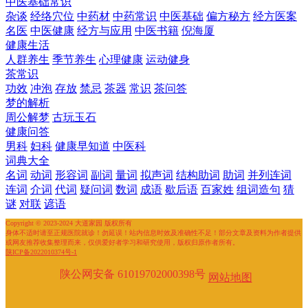
中医基础常识
杂谈
经络穴位
中药材
中药常识
中医基础
偏方秘方
经方医案
名医
中医健康
经方与应用
中医书籍
倪海厦
健康生活
人群养生
季节养生
心理健康
运动健身
茶常识
功效
冲泡
存放
禁忌
茶器
常识
茶问答
梦的解析
周公解梦
古玩玉石
健康问答
男科
妇科
健康早知道
中医科
词典大全
名词
动词
形容词
副词
量词
拟声词
结构助词
助词
并列连词
连词
介词
代词
疑问词
数词
成语
歇后语
百家姓
组词造句
猜
谜
对联
谚语
Copyright © 2023-2024 大道家园 版权所有
身体不适时请至正规医院就诊！勿延误！站内信息时效及准确性不足！部分文章及资料为作者提供
或网友推荐收集整理而来，仅供爱好者学习和研究使用，版权归原作者所有。
陕ICP备2022010374号-1
陕公网安备 61019702000398号
网站地图