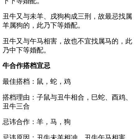
下下等婚配。
丑牛又与未羊、戌狗构成三刑，故最忌找属
羊属狗的，此乃下等婚配。
丑牛又与午马相害，故也不宜找属马的，此
乃中下等婚配。
牛合作搭档宜忌
最佳搭档：鼠，蛇，鸡
搭档理由：子鼠与丑牛相合，巳蛇、酉鸡、
丑牛三合
忌讳合作：羊，马，狗
忌讳原因：丑牛未羊相冲、丑牛午马相害、