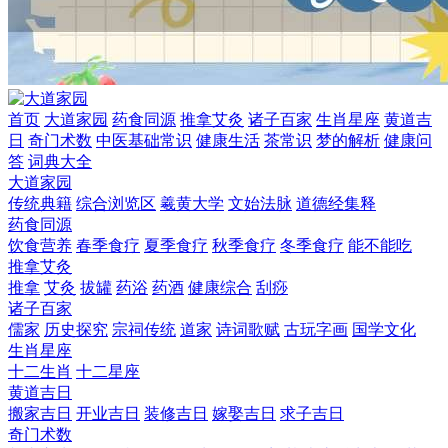
首页
大道家园
药食同源
推拿艾灸
诸子百家
生肖星座
黄道吉
日
奇门术数
中医基础常识
健康生活
茶常识
梦的解析
健康问
答
词典大全
大道家园
传统典籍
综合浏览区
羲黄大学
文始法脉
道德经集释
药食同源
饮食营养
春季食疗
夏季食疗
秋季食疗
冬季食疗
能不能吃
推拿艾灸
推拿
艾灸
拔罐
药浴
药酒
健康综合
刮痧
诸子百家
儒家
历史探究
宗祠传统
道家
诗词歌赋
古玩字画
国学文化
生肖星座
十二生肖
十二星座
黄道吉日
搬家吉日
开业吉日
装修吉日
嫁娶吉日
求子吉日
奇门术数