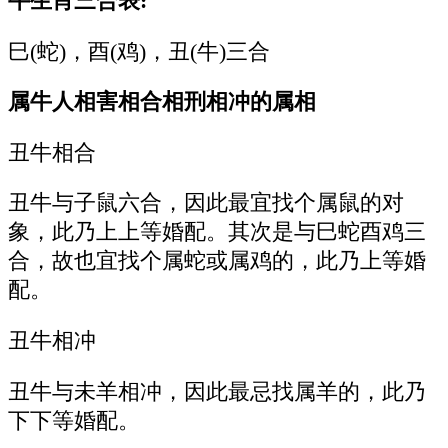
牛生肖三合表:
巳(蛇)，酉(鸡)，丑(牛)三合
属牛人相害相合相刑相冲的属相
丑牛相合
丑牛与子鼠六合，因此最宜找个属鼠的对
象，此乃上上等婚配。其次是与巳蛇酉鸡三
合，故也宜找个属蛇或属鸡的，此乃上等婚
配。
丑牛相冲
丑牛与未羊相冲，因此最忌找属羊的，此乃
下下等婚配。