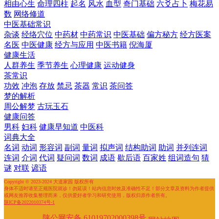
相由心生
命理四柱
起名
风水
血型
奇门基础
六爻占卜
梅花易
数
网络修道
中医基础常识
杂谈
经络穴位
中药材
中药常识
中医基础
偏方秘方
经方医案
名医
中医健康
经方与应用
中医书籍
倪海厦
健康生活
人群养生
季节养生
心理健康
运动健身
茶常识
功效
冲泡
存放
禁忌
茶器
常识
茶问答
梦的解析
周公解梦
古玩玉石
健康问答
男科
妇科
健康早知道
中医科
词典大全
名词
动词
形容词
副词
量词
拟声词
结构助词
助词
并列连词
连词
介词
代词
疑问词
数词
成语
歇后语
百家姓
组词造句
猜
谜
对联
谚语
Copyright © 2023-2024 大道家园 版权所有
身体不适时请至正规医院就诊！勿延误！站内信息时效及准确性不足！部分文章及资料为作者提供
或网友推荐收集整理而来，仅供爱好者学习和研究使用，版权归原作者所有。
陕ICP备2022010374号-1
陕公网安备 61019702000398号