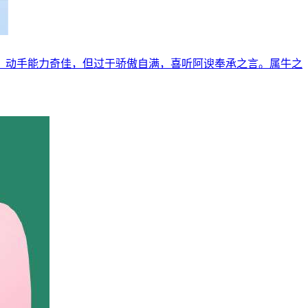
，动手能力奇佳，但过于骄傲自满，喜听阿谀奉承之言。属牛之