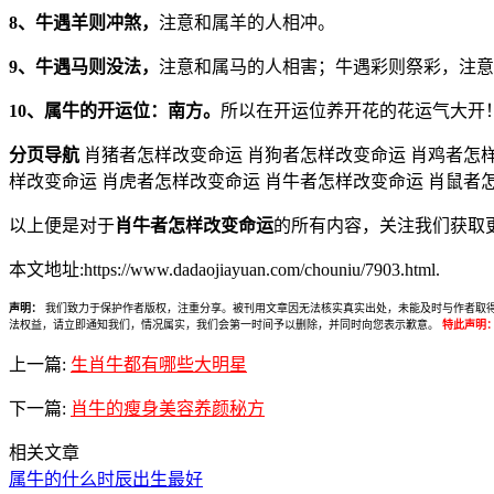
8、牛遇羊则冲煞，
注意和属羊的人相冲。
9、牛遇马则没法，
注意和属马的人相害；牛遇彩则祭彩，注意不过头装饰
10、属牛的开运
位：
南方。
所以在开运位养开花的花运气大开
分页导航
肖猪者怎样改变命运 肖狗者怎样改变命运 肖鸡者怎样
样改变命运 肖虎者怎样改变命运 肖牛者怎样改变命运 肖鼠者
以上便是对于
肖牛者怎样改变命运
的所有内容，关注我们获取
本文地址:https://www.dadaojiayuan.com/chouniu/7903.html.
声明：
我们致力于保护作者版权，注重分享。被刊用文章因无法核实真实出处，未能及时与作者取得联系，
法权益，请立即通知我们，情况属实，我们会第一时间予以删除，并同时向您表示歉意。
特此声明
上一篇:
生肖牛都有哪些大明星
下一篇:
肖牛的瘦身美容养颜秘方
相关文章
属牛的什么时辰出生最好