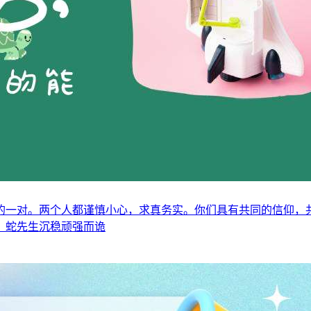
的一对。两个人都谨慎小心，求真务实。你们具有共同的信仰，
。蛇先生沉稳顽强而诡