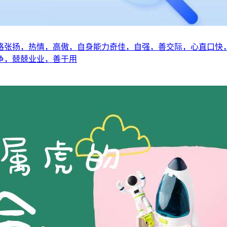
格张扬，热情，高傲，自身能力奇佳，自强，善交际，心直口快
争，兢兢业业，善于用