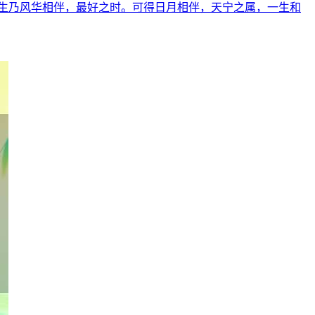
生乃风华相伴，最好之时。可得日月相伴，天宁之属，一生和