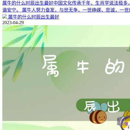
属牛的什么时辰出生最好中国文化传承千年，生肖学说法极多
谐安宁。 属牛人努力奋发，与世无争，一世峥嵘，忠诚，一世
属牛的什么时辰出生最好
2023-04-29