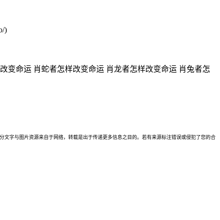
/)
改变命运 肖蛇者怎样改变命运 肖龙者怎样改变命运 肖兔者怎
理。本站部分文字与图片资源来自于网络，转载是出于传递更多信息之目的。若有来源标注错误或侵犯了您的合