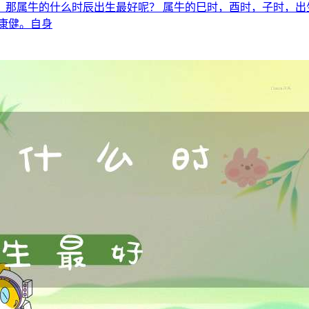
，那属牛的什么时辰出生最好呢？ 属牛的巳时，酉时，子时，出
康健。自身