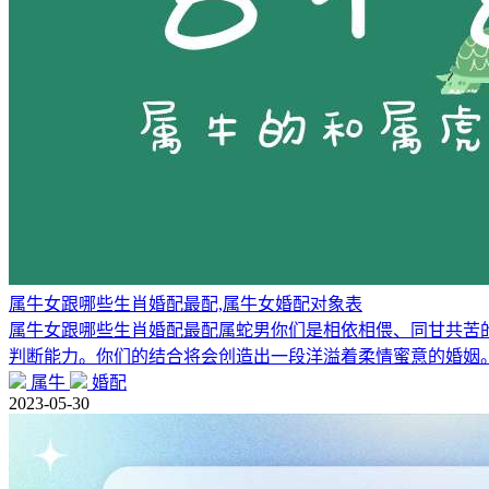
属牛女跟哪些生肖婚配最配,属牛女婚配对象表
属牛女跟哪些生肖婚配最配属蛇男你们是相依相偎、同甘共苦
判断能力。你们的结合将会创造出一段洋溢着柔情蜜意的婚姻
属牛
婚配
2023-05-30