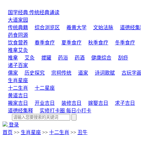
国学经典
传统经典诵读
大道家园
传统典籍
综合浏览区
羲黄大学
文始法脉
道德经集
药食同源
饮食营养
春季食疗
夏季食疗
秋季食疗
冬季食疗
推拿艾灸
推拿
艾灸
拔罐
药浴
药酒
健康综合
刮痧
诸子百家
儒家
历史探究
宗祠传统
道家
诗词歌赋
古玩字
生肖星座
十二生肖
十二星座
黄道吉日
搬家吉日
开业吉日
装修吉日
嫁娶吉日
求子吉日
道德经集释
实修打卡圈
每日小打卡
登录
首页
>>
生肖星座
>>
十二生肖
>>
丑牛