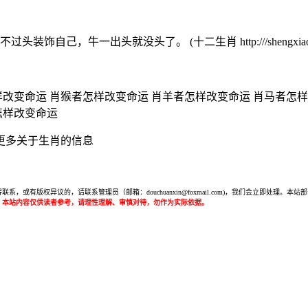
自己，牛一出头就没头了。 (十二生肖 http:///shengxiao
！
改变命运 肖猴者怎样改变命运 肖羊者怎样改变命运 肖马者怎样
怎样改变命运
更多关于生肖的信息
或有版权异议的，请联系管理员（邮箱：douchuanxin@foxmail.com)，我们会立即处
：本站内容仅供读者参考，请理性理解、审慎对待，勿作为实际依据。