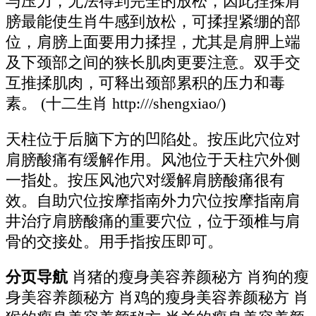
与压力，无法得到完全的放松，因此捏揉肩
膀最能使生肖牛感到放松，可揉捏紧绷的部
位，肩膀上面要用力揉捏，尤其是肩胛上端
及下颈部之间的狭长肌肉更要注意。双手交
互推揉肌肉，可释出颈部累积的压力和毒
素。 (十二生肖 http:///shengxiao/)
天柱位于后脑下方的凹陷处。按压此穴位对
肩膀酸痛有缓解作用。风池位于天柱穴外侧
一指处。按压风池穴对缓解肩膀酸痛很有
效。自助穴位按摩指南外力穴位按摩指南肩
井治疗肩膀酸痛的重要穴位，位于颈椎与肩
骨的交接处。用手指按压即可。
分页导航
肖猪的瘦身美容养颜秘方 肖狗的瘦
身美容养颜秘方 肖鸡的瘦身美容养颜秘方 肖