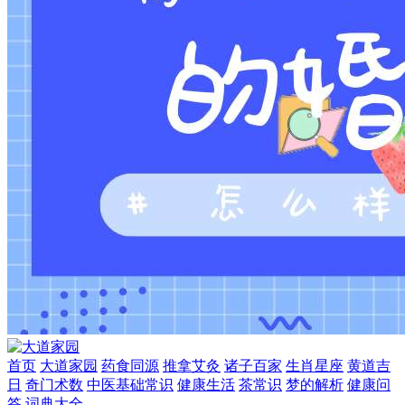
首页
大道家园
药食同源
推拿艾灸
诸子百家
生肖星座
黄道吉
日
奇门术数
中医基础常识
健康生活
茶常识
梦的解析
健康问
答
词典大全