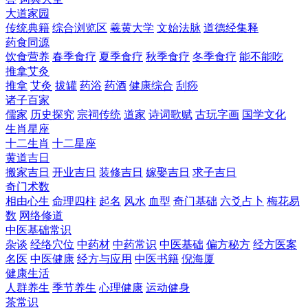
大道家园
传统典籍
综合浏览区
羲黄大学
文始法脉
道德经集释
药食同源
饮食营养
春季食疗
夏季食疗
秋季食疗
冬季食疗
能不能吃
推拿艾灸
推拿
艾灸
拔罐
药浴
药酒
健康综合
刮痧
诸子百家
儒家
历史探究
宗祠传统
道家
诗词歌赋
古玩字画
国学文化
生肖星座
十二生肖
十二星座
黄道吉日
搬家吉日
开业吉日
装修吉日
嫁娶吉日
求子吉日
奇门术数
相由心生
命理四柱
起名
风水
血型
奇门基础
六爻占卜
梅花易
数
网络修道
中医基础常识
杂谈
经络穴位
中药材
中药常识
中医基础
偏方秘方
经方医案
名医
中医健康
经方与应用
中医书籍
倪海厦
健康生活
人群养生
季节养生
心理健康
运动健身
茶常识