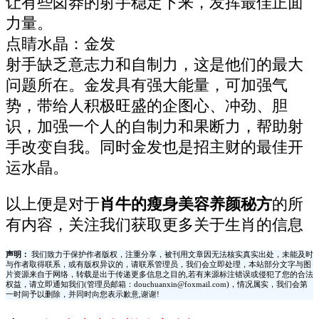
让有些卤莽的射手稳定下来，发挥最佳正面
力量。
点睛水晶：金发
射手缺乏意志力和自制力，这是他们的最大
问题所在。金发具有强大能量，可加强气
势，带给人积极旺盛的企图心、冲劲、胆
识，加强一个人的自制力和果断力，帮助射
手改变自我。同时金发也是招主财的最佳开
运水晶。
以上便是对于
肖牛的瘦身美容养颜秘方
的所
有内容，关注我们获取更多关于生肖的信息
声明：
我们致力于保护作者版权，注重分享，被刊用文章因无法核实真实出处，未能及时
与作者取得联系，或有版权异议的，请联系管理员，我们会立即处理，本站部分文字与图
片资源来自于网络，转载是出于传递更多信息之目的,若有来源标注错误或侵犯了您的合法
权益，请立即通知我们(管理员邮箱：douchuanxin@foxmail.com)，情况属实，我们会第
一时间予以删除，并同时向您表示歉意,谢谢!