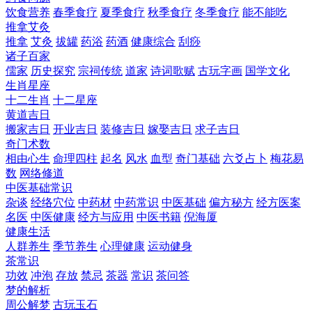
饮食营养
春季食疗
夏季食疗
秋季食疗
冬季食疗
能不能吃
推拿艾灸
推拿
艾灸
拔罐
药浴
药酒
健康综合
刮痧
诸子百家
儒家
历史探究
宗祠传统
道家
诗词歌赋
古玩字画
国学文化
生肖星座
十二生肖
十二星座
黄道吉日
搬家吉日
开业吉日
装修吉日
嫁娶吉日
求子吉日
奇门术数
相由心生
命理四柱
起名
风水
血型
奇门基础
六爻占卜
梅花易
数
网络修道
中医基础常识
杂谈
经络穴位
中药材
中药常识
中医基础
偏方秘方
经方医案
名医
中医健康
经方与应用
中医书籍
倪海厦
健康生活
人群养生
季节养生
心理健康
运动健身
茶常识
功效
冲泡
存放
禁忌
茶器
常识
茶问答
梦的解析
周公解梦
古玩玉石