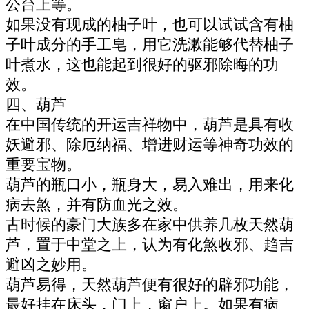
公台上等。
如果没有现成的柚子叶，也可以试试含有柚
子叶成分的手工皂，用它洗漱能够代替柚子
叶煮水，这也能起到很好的驱邪除晦的功
效。
四、葫芦
在中国传统的开运吉祥物中，葫芦是具有收
妖避邪、除厄纳福、增进财运等神奇功效的
重要宝物。
葫芦的瓶口小，瓶身大，易入难出，用来化
病去煞，并有防血光之效。
古时候的豪门大族多在家中供养几枚天然葫
芦，置于中堂之上，认为有化煞收邪、趋吉
避凶之妙用。
葫芦易得，天然葫芦便有很好的辟邪功能，
最好挂在床头，门上，窗户上。如果有病