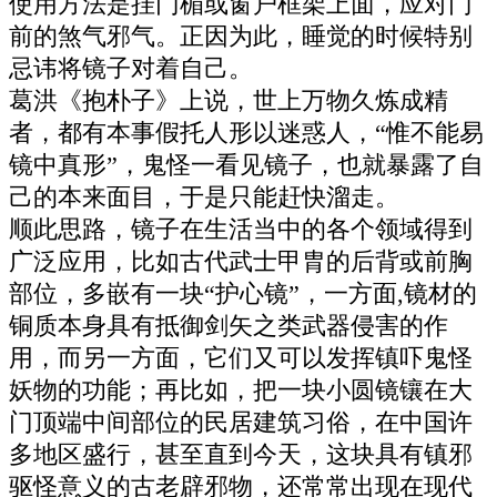
使用方法是挂门楣或窗户框架上面，应对门
前的煞气邪气。正因为此，睡觉的时候特别
忌讳将镜子对着自己。
葛洪《抱朴子》上说，世上万物久炼成精
者，都有本事假托人形以迷惑人，“惟不能易
镜中真形”，鬼怪一看见镜子，也就暴露了自
己的本来面目，于是只能赶快溜走。
顺此思路，镜子在生活当中的各个领域得到
广泛应用，比如古代武士甲胄的后背或前胸
部位，多嵌有一块“护心镜”，一方面,镜材的
铜质本身具有抵御剑矢之类武器侵害的作
用，而另一方面，它们又可以发挥镇吓鬼怪
妖物的功能；再比如，把一块小圆镜镶在大
门顶端中间部位的民居建筑习俗，在中国许
多地区盛行，甚至直到今天，这块具有镇邪
驱怪意义的古老辟邪物，还常常出现在现代