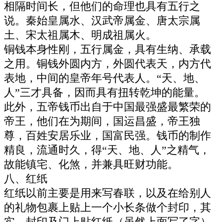
相隔时间长，但他们的命理也具有五行之
说。秦始皇属水、汉武帝属金、唐太宗属
土、宋太祖属木、明成祖属火。
铜钱本身性刚，五行属金，具有生纳、承载
之用。铜钱外圆内方，外圆代表天，内方代
表地，中间的皇帝年号代表人。“天、地、
人”三才具备，因而具有扭转乾坤的能量。
此外，五帝钱币出自于中国最强盛最繁荣的
帝王，他们在为期间，国运昌盛，帝王独
尊，百姓安居乐业，国富民强。钱币的制作
精良，流通时久，得“天、地、人”之精气，
故能镇宅、化煞，并兼具旺财功能。
八、红纸
红纸以前主要是用来写春联，以及在给别人
的礼物包裹上贴上一个小长条做个封印，其
实，封印及门上贴红纸（虽然上面写了字）