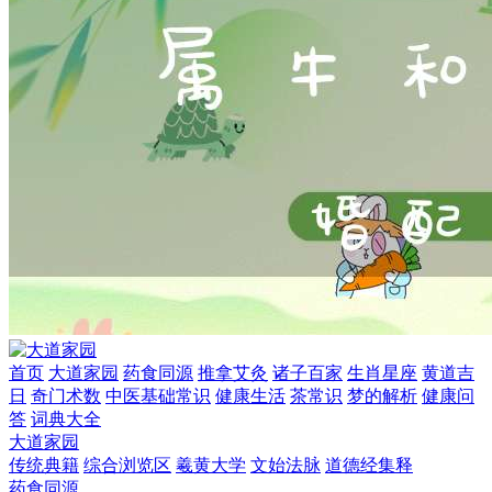
首页
大道家园
药食同源
推拿艾灸
诸子百家
生肖星座
黄道吉
日
奇门术数
中医基础常识
健康生活
茶常识
梦的解析
健康问
答
词典大全
大道家园
传统典籍
综合浏览区
羲黄大学
文始法脉
道德经集释
药食同源