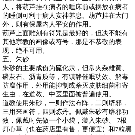
人，将葫芦挂在病者的睡床前或摆放在病者
的睡侧可利于病人安神养息。葫芦挂在大门
外，则有保屋内人平安的作用。
葫芦上面雕刻有符咒是最好的，但决不能有
其他宗教的画像或符号，那是不恭敬的表
现，绝不可用。
五、朱砂
朱砂的主要成份为硫化汞，但常夹杂雄黄、
磷灰石、沥青质等，有镇静催眠功效、解毒
防腐作用，外用能抑制或杀灭皮肤细菌和寄
生虫，在道教、中医里面被普遍使用。
道教使用朱砂，一则作法布阵，二则辟邪，
三用来画符，四则炼丹。佩戴朱砂有辟邪功
效，佩戴时先做一个小袋，装入朱砂、 7根
灯心草（也在药店里有售，更便宜）和7粒黑