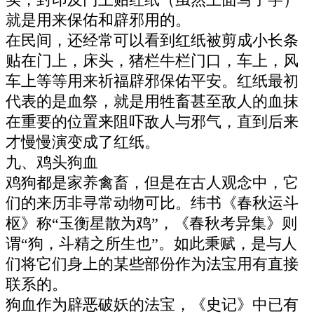
就是用来保佑和辟邪用的。
在民间，还经常可以看到红纸被剪成小长条
贴在门上，床头，猪栏牛栏门口，车上，风
车上等等用来祈福辟邪保佑平安。红纸最初
代表的是血祭，就是用牲畜甚至敌人的血抹
在重要的位置来阻吓敌人与邪气，直到后来
才慢慢演变成了红纸。
九、鸡头狗血
鸡狗都是家养禽畜，但是在古人观念中，它
们的来历非寻常动物可比。纬书《春秋运斗
枢》称“玉衡星散为鸡”，《春秋考异集》则
谓“狗，斗精之所生也”。如此秉赋，是与人
们将它们身上的某些部份作为法宝用有直接
联系的。
狗血作为辟恶破妖的法宝，《史记》中已有