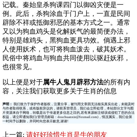
记载。秦始皇杀狗课四门以御凶灾便是一
例。此后，杀狗涂血于门户上，一直是民间
辟除不祥或抵御邪恶的基本方式之一。通常
又以为狗血鸡头是化解妖气的最简便办法，
特别是雄鸡头，黑狗血更具功效。倘遇上邪
人使用妖术，也可将狗血泼去，破其妖术。
民俗中将鸡血与狗血共同使用以驱赶妖邪，
也很常见。
以上便是对于
属牛人鬼月辟邪方法
的所有内
容，关注我们获取更多关于生肖的信息
声明：
我们致力于保护作者版权，注重分享，被刊用文章因无法核实真实出处，未能及时
与作者取得联系，或有版权异议的，请联系管理员，我们会立即处理，本站部分文字与图
片资源来自于网络，转载是出于传递更多信息之目的,若有来源标注错误或侵犯了您的合法
权益，请立即通知我们(管理员邮箱：douchuanxin@foxmail.com)，情况属实，我们会第
一时间予以删除，并同时向您表示歉意,谢谢!
上一篇:
请好好珍惜生肖是牛的朋友