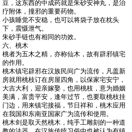
豆，这东西的中成药就是朱砂安神丸，是治
疗附体，撞邪的重要药物。
小孩睡觉不安稳，也可以将袋子放在枕头
下，震慑泄气。
朱砂手链也有相同的功效。
六、桃木
桃者为五木之精，亦称仙木，故有辟邪镇宅
的作用。
桃木镇宅辟邪在汉族民间广为流传，凡盖新
房就用桃枝订在房屋四角，以保家宅安宁，
大吉大利，迎亲嫁娶，也用桃枝，意为婚姻
美满，富贵平安，逢年过节，也要取桃枝挂
门边，用来镇宅接福，节日祥和，桃木应用
在我国和东南亚国家广为流传和使用。
桃木剑是取天然桃木，纯手工雕刻的一种道
教的法器，在汉族传统习俗中也被认为有镇