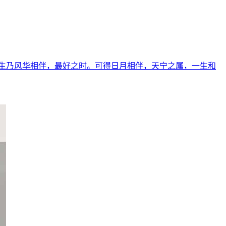
生乃风华相伴，最好之时。可得日月相伴，天宁之属，一生和