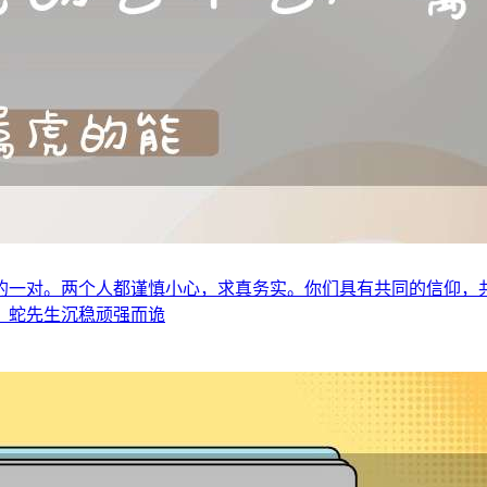
的一对。两个人都谨慎小心，求真务实。你们具有共同的信仰，
。蛇先生沉稳顽强而诡