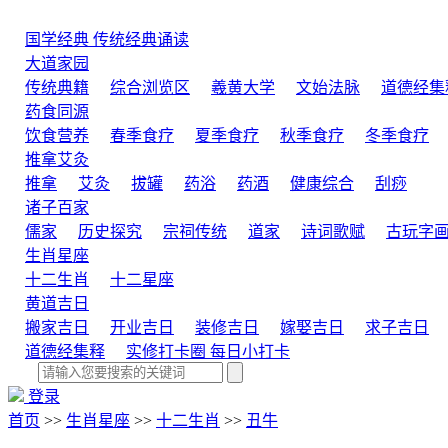
国学经典
传统经典诵读
大道家园
传统典籍
综合浏览区
羲黄大学
文始法脉
道德经集
药食同源
饮食营养
春季食疗
夏季食疗
秋季食疗
冬季食疗
推拿艾灸
推拿
艾灸
拔罐
药浴
药酒
健康综合
刮痧
诸子百家
儒家
历史探究
宗祠传统
道家
诗词歌赋
古玩字
生肖星座
十二生肖
十二星座
黄道吉日
搬家吉日
开业吉日
装修吉日
嫁娶吉日
求子吉日
道德经集释
实修打卡圈
每日小打卡
登录
首页
>>
生肖星座
>>
十二生肖
>>
丑牛