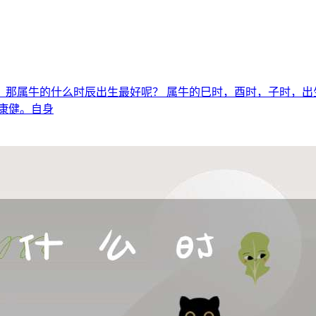
，那属牛的什么时辰出生最好呢？ 属牛的巳时，酉时，子时，出
康健。自身