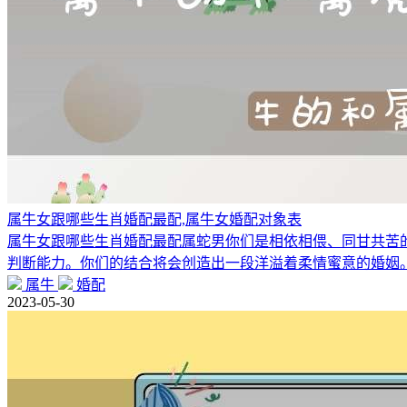
属牛女跟哪些生肖婚配最配,属牛女婚配对象表
属牛女跟哪些生肖婚配最配属蛇男你们是相依相偎、同甘共苦
判断能力。你们的结合将会创造出一段洋溢着柔情蜜意的婚姻
属牛
婚配
2023-05-30