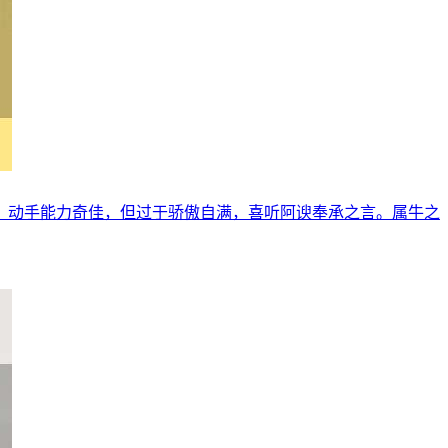
，动手能力奇佳，但过于骄傲自满，喜听阿谀奉承之言。属牛之