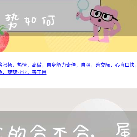
格张扬，热情，高傲，自身能力奇佳，自强，善交际，心直口快
争，兢兢业业，善于用