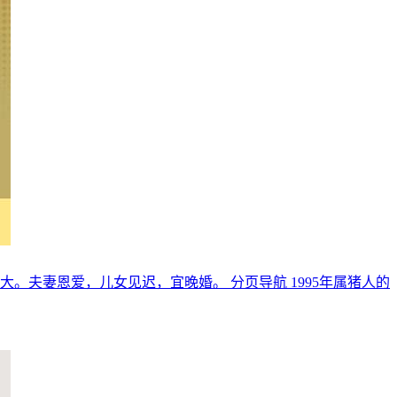
不大。夫妻恩爱，儿女见迟，宜晚婚。 分页导航 1995年属猪人的