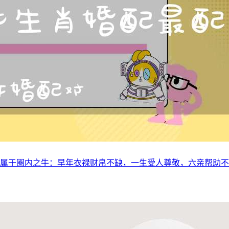
的属牛人属于圈内之牛：早年衣禄财帛不缺，一生受人尊敬，六亲帮助