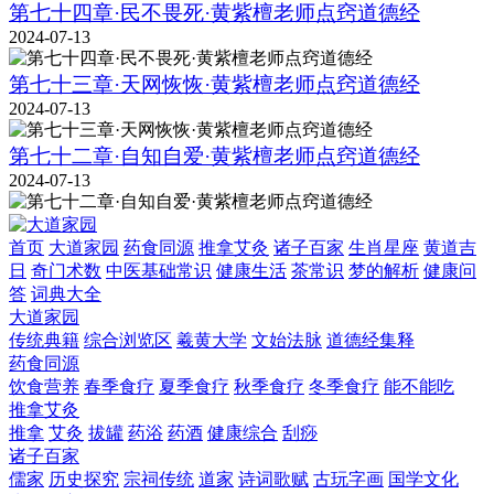
第七十四章·民不畏死·黄紫檀老师点窍道德经
2024-07-13
第七十三章·天网恢恢·黄紫檀老师点窍道德经
2024-07-13
第七十二章·自知自爱·黄紫檀老师点窍道德经
2024-07-13
首页
大道家园
药食同源
推拿艾灸
诸子百家
生肖星座
黄道吉
日
奇门术数
中医基础常识
健康生活
茶常识
梦的解析
健康问
答
词典大全
大道家园
传统典籍
综合浏览区
羲黄大学
文始法脉
道德经集释
药食同源
饮食营养
春季食疗
夏季食疗
秋季食疗
冬季食疗
能不能吃
推拿艾灸
推拿
艾灸
拔罐
药浴
药酒
健康综合
刮痧
诸子百家
儒家
历史探究
宗祠传统
道家
诗词歌赋
古玩字画
国学文化