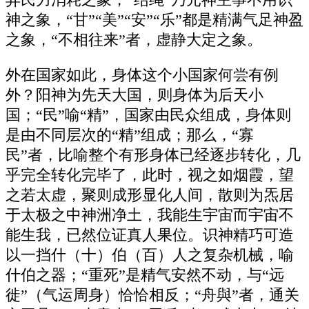
弃民力消耗之象，“结绳”乃元神主事不用识
神之象，“甘”“美”“安”“乐”都是精满气足神盈
之象，“不相往来”者，虚静大定之象。
外在国家如此，身体这个小国家何尝有例
外？阳神为先天大国，则身体为后天小
国；“民”喻“精”，国家由民众组成，身体则
是由不同层次的“精”组成；那么，“寡
民”者，比喻整个有形身体已经逐步转化，几
乎完全转化完毕了，此时，视之如烟霞，望
之若太虚，聚则成形显化人间，散则为炁居
于太极之中神洲净土，我能生宇宙而宇宙不
能生我，已然位证真人果位。识神精巧可造
以一挡什（十）伯（百）人之复杂机械，喻
什伯之器；“重死”是精气安然不动，与“远
徙”（气运周身）恰恰相反；“舟與”者，通关