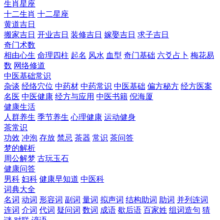
生肖星座
十二生肖
十二星座
黄道吉日
搬家吉日
开业吉日
装修吉日
嫁娶吉日
求子吉日
奇门术数
相由心生
命理四柱
起名
风水
血型
奇门基础
六爻占卜
梅花易
数
网络修道
中医基础常识
杂谈
经络穴位
中药材
中药常识
中医基础
偏方秘方
经方医案
名医
中医健康
经方与应用
中医书籍
倪海厦
健康生活
人群养生
季节养生
心理健康
运动健身
茶常识
功效
冲泡
存放
禁忌
茶器
常识
茶问答
梦的解析
周公解梦
古玩玉石
健康问答
男科
妇科
健康早知道
中医科
词典大全
名词
动词
形容词
副词
量词
拟声词
结构助词
助词
并列连词
连词
介词
代词
疑问词
数词
成语
歇后语
百家姓
组词造句
猜