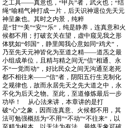
之工具――真意也，“甲兵”者，武火也；“结
绳”喻精气神打成一片，后天识神退位先天元
神呈象也。其时之内景，纯粹
是“甘”“美”“安”“乐”，纯是静养，连真意和火
候都不用；打破玄关在望，虚中窥见我之形
体犹如“邻国”，静里闻我心意如同“鸡犬”，
乃至先天元神皆化为至道之精――道炁之最
小组成单位，且精与精之间无“信”相通、永
不“一觉而动”，好比民众之间无沟通至老死
都不相往来――“信”者，阴阳五行生克制化
之规律也，故而永居先天之先大道之中，永
不化为后天之物。至此，至道修炼最后一步
功毕！ 从心法来讲，本章讲的是打
破“心”之象，因而连真意、火候都不用，其
法可勉强概括为“不用”“不动”“不往来”，以
至精为根本，以无法为有法，最终无象可破