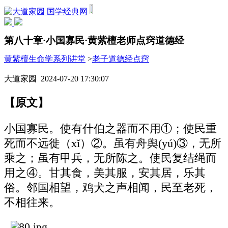
国学经典网
第八十章·小国寡民·黄紫檀老师点窍道德经
黄紫檀生命学系列讲堂
>
老子道德经点窍
大道家园 2024-07-20 17:30:07
【原文】
小国寡民。使有什伯之器而不用①；使民重
死而不远徙（xǐ）②。虽有舟舆(yú)③，无所
乘之；虽有甲兵，无所陈之。使民复结绳而
用之④。甘其食，美其服，安其居，乐其
俗。邻国相望，鸡犬之声相闻，民至老死，
不相往来。