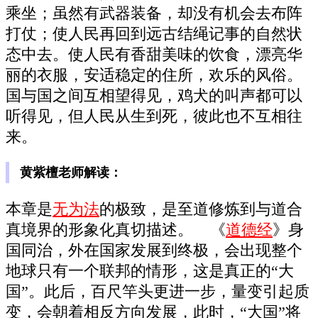
乘坐；虽然有武器装备，却没有机会去布阵
打仗；使人民再回到远古结绳记事的自然状
态中去。使人民有香甜美味的饮食，漂亮华
丽的衣服，安适稳定的住所，欢乐的风俗。
国与国之间互相望得见，鸡犬的叫声都可以
听得见，但人民从生到死，彼此也不互相往
来。
黄紫檀老师解读：
本章是
无为法
的极致，是至道修炼到与道合
真境界的形象化真切描述。 《
道德经
》身
国同治，外在国家发展到终极，会出现整个
地球只有一个联邦的情形，这是真正的“大
国”。此后，百尺竿头更进一步，量变引起质
变，会朝着相反方向发展，此时，“大国”将