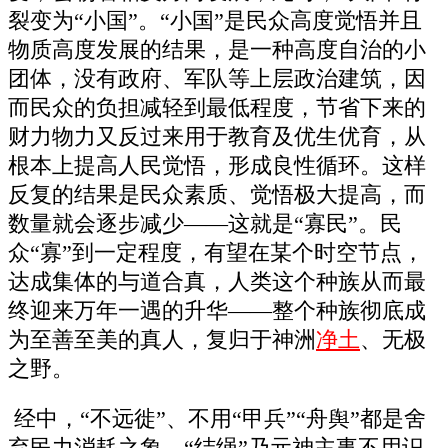
裂变为“小国”。“小国”是民众高度觉悟并且
物质高度发展的结果，是一种高度自治的小
团体，没有政府、军队等上层政治建筑，因
而民众的负担减轻到最低程度，节省下来的
财力物力又反过来用于教育及优生优育，从
根本上提高人民觉悟，形成良性循环。这样
反复的结果是民众素质、觉悟极大提高，而
数量就会逐步减少――这就是“寡民”。民
众“寡”到一定程度，有望在某个时空节点，
达成集体的与道合真，人类这个种族从而最
终迎来万年一遇的升华――整个种族彻底成
为至善至美的真人，复归于神洲
净土
、无极
之野。
经中，“不远徙”、不用“甲兵”“舟舆”都是舍