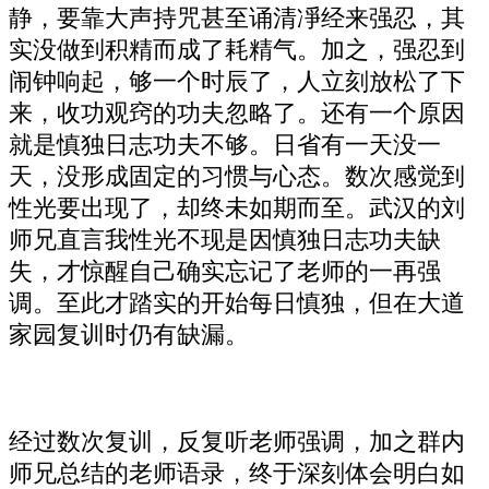
静，要靠大声持咒甚至诵清凈经来强忍，其
实没做到积精而成了耗精气。加之，强忍到
闹钟响起，够一个时辰了，人立刻放松了下
来，收功观窍的功夫忽略了。还有一个原因
就是慎独日志功夫不够。日省有一天没一
天，没形成固定的习惯与心态。数次感觉到
性光要出现了，却终未如期而至。武汉的刘
师兄直言我性光不现是因慎独日志功夫缺
失，才惊醒自己确实忘记了老师的一再强
调。至此才踏实的开始每日慎独，但在大道
家园复训时仍有缺漏。
经过数次复训，反复听老师强调，加之群内
师兄总结的老师语录，终于深刻体会明白如