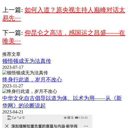
上一篇:
如何入道？原央视主持人巅峰对话太
易先···
下一篇:
仰昆仑之高洁，感国运之昌盛——在
唯美···
推荐文章
顿悟顿成无为法真传
2023-07-17
终身行此道，岁月不改心
2023-11-27
中华文化自古倡导以道为体、以术为用——从《新
华网》的论断说起
2023-04-21