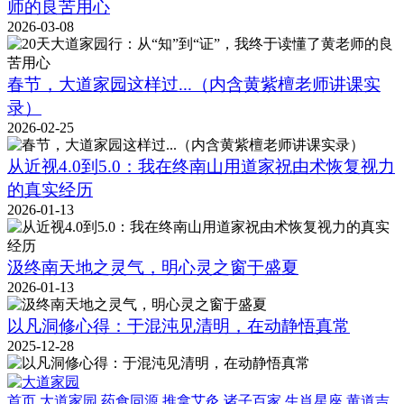
师的良苦用心
2026-03-08
春节，大道家园这样过...（内含黄紫檀老师讲课实
录）
2026-02-25
从近视4.0到5.0：我在终南山用道家祝由术恢复视力
的真实经历
2026-01-13
汲终南天地之灵气，明心灵之窗于盛夏
2026-01-13
以凡洞修心得：于混沌见清明，在动静悟真常
2025-12-28
首页
大道家园
药食同源
推拿艾灸
诸子百家
生肖星座
黄道吉