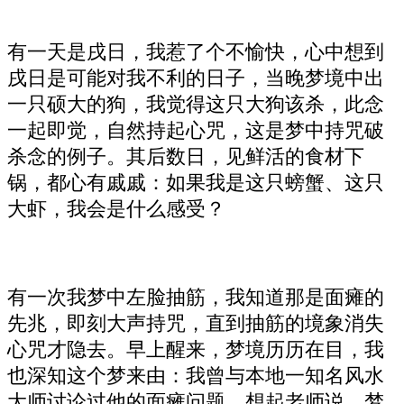
有一天是戌日，我惹了个不愉快，心中想到
戌日是可能对我不利的日子，当晚梦境中出
一只硕大的狗，我觉得这只大狗该杀，此念
一起即觉，自然持起心咒，这是梦中持咒破
杀念的例子。其后数日，见鲜活的食材下
锅，都心有戚戚：如果我是这只螃蟹、这只
大虾，我会是什么感受？
有一次我梦中左脸抽筋，我知道那是面瘫的
先兆，即刻大声持咒，直到抽筋的境象消失
心咒才隐去。早上醒来，梦境历历在目，我
也深知这个梦来由：我曾与本地一知名风水
大师讨论过他的面瘫问题。想起老师说，梦