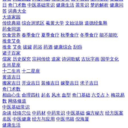
日
奇门术数
中医基础常识
健康生活
茶常识
梦的解析
健康问
答
词典大全
大道家园
传统典籍
综合浏览区
羲黄大学
文始法脉
道德经集释
药食同源
饮食营养
春季食疗
夏季食疗
秋季食疗
冬季食疗
能不能吃
推拿艾灸
推拿
艾灸
拔罐
药浴
药酒
健康综合
刮痧
诸子百家
儒家
历史探究
宗祠传统
道家
诗词歌赋
古玩字画
国学文化
生肖星座
十二生肖
十二星座
黄道吉日
搬家吉日
开业吉日
装修吉日
嫁娶吉日
求子吉日
奇门术数
相由心生
命理四柱
起名
风水
血型
奇门基础
六爻占卜
梅花易
数
网络修道
中医基础常识
杂谈
经络穴位
中药材
中药常识
中医基础
偏方秘方
经方医案
名医
中医健康
经方与应用
中医书籍
倪海厦
健康生活