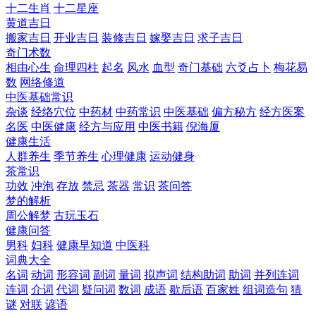
十二生肖
十二星座
黄道吉日
搬家吉日
开业吉日
装修吉日
嫁娶吉日
求子吉日
奇门术数
相由心生
命理四柱
起名
风水
血型
奇门基础
六爻占卜
梅花易
数
网络修道
中医基础常识
杂谈
经络穴位
中药材
中药常识
中医基础
偏方秘方
经方医案
名医
中医健康
经方与应用
中医书籍
倪海厦
健康生活
人群养生
季节养生
心理健康
运动健身
茶常识
功效
冲泡
存放
禁忌
茶器
常识
茶问答
梦的解析
周公解梦
古玩玉石
健康问答
男科
妇科
健康早知道
中医科
词典大全
名词
动词
形容词
副词
量词
拟声词
结构助词
助词
并列连词
连词
介词
代词
疑问词
数词
成语
歇后语
百家姓
组词造句
猜
谜
对联
谚语