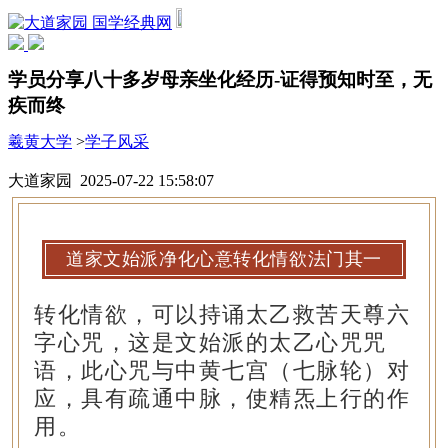
国学经典网
学员分享八十多岁母亲坐化经历-证得预知时至，无
疾而终
羲黄大学
>
学子风采
大道家园 2025-07-22 15:58:07
道家文始派净化心意转化情欲法门其一
转化情欲，可以持诵太乙救苦天尊六
字心咒，这是文始派的太乙心咒咒
语，此心咒与中黄七宫（七脉轮）对
应，具有疏通中脉，使精炁上行的作
用。