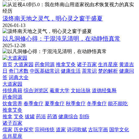
汲终南天地之灵气，明心灵之窗于盛夏
2026-01-13
以凡洞修心得：于混沌见清明，在动静悟真常
2025-12-28
首页
大道家园
药食同源
推拿艾灸
诸子百家
生肖星座
黄道吉
日
奇门术数
中医基础常识
健康生活
茶常识
梦的解析
健康问
答
词典大全
大道家园
传统典籍
综合浏览区
羲黄大学
文始法脉
道德经集释
药食同源
饮食营养
春季食疗
夏季食疗
秋季食疗
冬季食疗
能不能吃
推拿艾灸
推拿
艾灸
拔罐
药浴
药酒
健康综合
刮痧
诸子百家
儒家
历史探究
宗祠传统
道家
诗词歌赋
古玩字画
国学文化
生肖星座