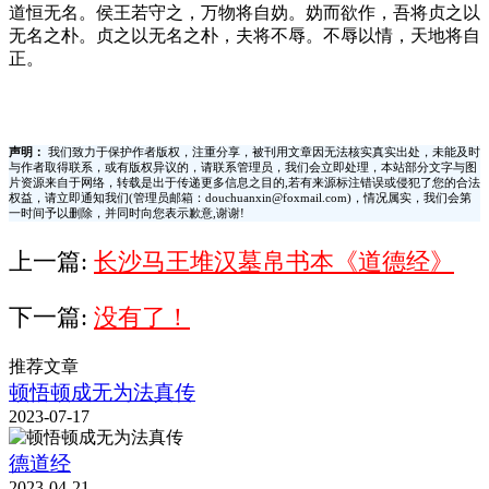
道恒无名。侯王若守之，万物将自妫。妫而欲作，吾将贞之以
无名之朴。贞之以无名之朴，夫将不辱。不辱以情，天地将自
正。
声明：
我们致力于保护作者版权，注重分享，被刊用文章因无法核实真实出处，未能及时
与作者取得联系，或有版权异议的，请联系管理员，我们会立即处理，本站部分文字与图
片资源来自于网络，转载是出于传递更多信息之目的,若有来源标注错误或侵犯了您的合法
权益，请立即通知我们(管理员邮箱：douchuanxin@foxmail.com)，情况属实，我们会第
一时间予以删除，并同时向您表示歉意,谢谢!
上一篇:
长沙马王堆汉墓帛书本《道德经》
下一篇:
没有了！
推荐文章
顿悟顿成无为法真传
2023-07-17
德道经
2023-04-21