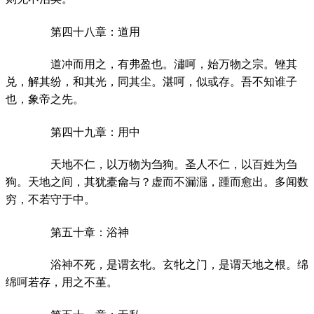
第四十八章：道用
道冲而用之，有弗盈也。潚呵，始万物之宗。锉其
兑，解其纷，和其光，同其尘。湛呵，似或存。吾不知谁子
也，象帝之先。
第四十九章：用中
天地不仁，以万物为刍狗。圣人不仁，以百姓为刍
狗。天地之间，其犹橐龠与？虚而不漏淈，踵而愈出。多闻数
穷，不若守于中。
第五十章：浴神
浴神不死，是谓玄牝。玄牝之门，是谓天地之根。绵
绵呵若存，用之不堇。