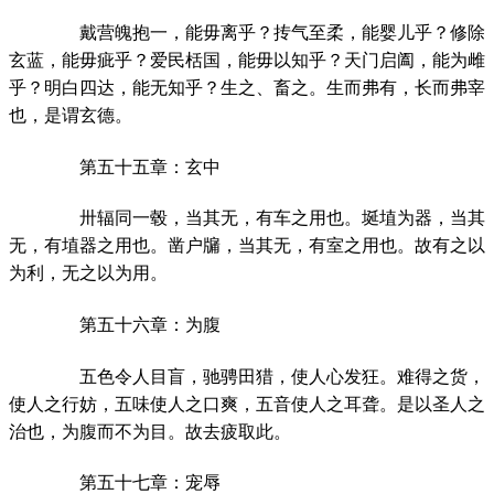
戴营魄抱一，能毋离乎？抟气至柔，能婴儿乎？修除
玄蓝，能毋疵乎？爱民栝国，能毋以知乎？天门启阖，能为雌
乎？明白四达，能无知乎？生之、畜之。生而弗有，长而弗宰
也，是谓玄德。
第五十五章：玄中
卅辐同一毂，当其无，有车之用也。埏埴为器，当其
无，有埴器之用也。凿户牖，当其无，有室之用也。故有之以
为利，无之以为用。
第五十六章：为腹
五色令人目盲，驰骋田猎，使人心发狂。难得之货，
使人之行妨，五味使人之口爽，五音使人之耳聋。是以圣人之
治也，为腹而不为目。故去疲取此。
第五十七章：宠辱