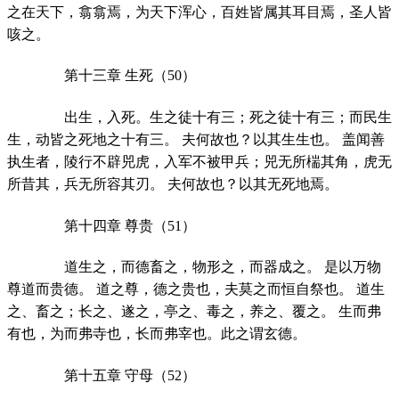
之在天下，翕翕焉，为天下浑心，百姓皆属其耳目焉，圣人皆
咳之。
第十三章 生死（50）
出生，入死。生之徒十有三；死之徒十有三；而民生
生，动皆之死地之十有三。 夫何故也？以其生生也。 盖闻善
执生者，陵行不辟兕虎，入军不被甲兵；兕无所椯其角，虎无
所昔其，兵无所容其刃。 夫何故也？以其无死地焉。
第十四章 尊贵（51）
道生之，而德畜之，物形之，而器成之。 是以万物
尊道而贵德。 道之尊，德之贵也，夫莫之而恒自祭也。 道生
之、畜之；长之、遂之，亭之、毒之，养之、覆之。 生而弗
有也，为而弗寺也，长而弗宰也。此之谓玄德。
第十五章 守母（52）