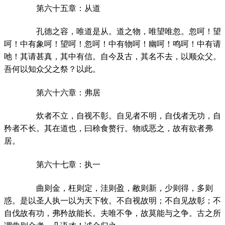
第六十五章：从道
孔德之容，唯道是从。道之物，唯望唯忽。忽呵！望
呵！中有象呵！望呵！忽呵！中有物呵！幽呵！鸣呵！中有请
吔！其请甚真，其中有信。自今及古，其名不去，以顺众父。
吾何以知众父之祭？以此。
第六十六章：弗居
炊者不立，自视不彰。自见者不明，自伐者无功，自
矜者不长。其在道也，曰稌食赘行。物或恶之，故有欲者弗
居。
第六十七章：执一
曲则金，枉则定，洼则盈，敝则新，少则得，多则
惑。是以圣人执一以为天下牧。不自视故明；不自见故彰；不
自伐故有功，弗矜故能长。夫唯不争，故莫能与之争。古之所