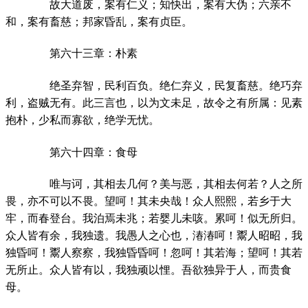
故大道废，案有仁义；知快出，案有大伪；六亲不
和，案有畜慈；邦家昏乱，案有贞臣。
第六十三章：朴素
绝圣弃智，民利百负。绝仁弃义，民复畜慈。绝巧弃
利，盗贼无有。此三言也，以为文未足，故令之有所属：见素
抱朴，少私而寡欲，绝学无忧。
第六十四章：食母
唯与诃，其相去几何？美与恶，其相去何若？人之所
畏，亦不可以不畏。望呵！其未央哉！众人熙熙，若乡于大
牢，而春登台。我泊焉未兆；若婴儿未咳。累呵！似无所归。
众人皆有余，我独遗。我愚人之心也，湷湷呵！鬻人昭昭，我
独昏呵！鬻人察察，我独昏昏呵！忽呵！其若海；望呵！其若
无所止。众人皆有以，我独顽以悝。吾欲独异于人，而贵食
母。