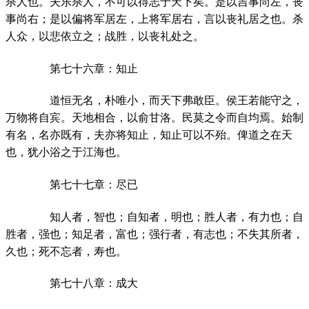
杀人也。夫乐杀人，不可以得志于天下矣。是以吉事尚左，丧
事尚右；是以偏将军居左，上将军居右，言以丧礼居之也。杀
人众，以悲依立之；战胜，以丧礼处之。
第七十六章：知止
道恒无名，朴唯小，而天下弗敢臣。侯王若能守之，
万物将自宾。天地相合，以俞甘洛。民莫之令而自均焉。始制
有名，名亦既有，夫亦将知止，知止可以不殆。俾道之在天
也，犹小浴之于江海也。
第七十七章：尽已
知人者，智也；自知者，明也；胜人者，有力也；自
胜者，强也；知足者，富也；强行者，有志也；不失其所者，
久也；死不忘者，寿也。
第七十八章：成大