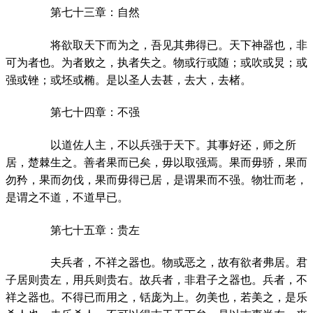
第七十三章：自然
将欲取天下而为之，吾见其弗得已。天下神器也，非
可为者也。为者败之，执者失之。物或行或随；或吹或炅；或
强或锉；或坯或椭。是以圣人去甚，去大，去楮。
第七十四章：不强
以道佐人主，不以兵强于天下。其事好还，师之所
居，楚棘生之。善者果而已矣，毋以取强焉。果而毋骄，果而
勿矜，果而勿伐，果而毋得已居，是谓果而不强。物壮而老，
是谓之不道，不道早已。
第七十五章：贵左
夫兵者，不祥之器也。物或恶之，故有欲者弗居。君
子居则贵左，用兵则贵右。故兵者，非君子之器也。兵者，不
祥之器也。不得已而用之，铦庞为上。勿美也，若美之，是乐