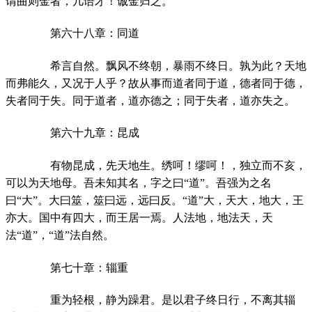
谓曲则金者，几语才！诚金归之。
第六十八章：同道
希言自然。飘风不终朝，暴雨不终日。孰为此？天地
而弗能久，又况于人乎？故从事而道者同于道，德者同于德，
失者同于失。同于道者，道亦德之；同于失者，道亦失之。
第六十九章：昆成
有物昆成，先天地生。绣呵！缪呵！，独立而不亥，
可以为天地母。吾未知其名，字之曰“道”。吾强为之名
曰“大”。大曰筮，筮曰远，远曰反。“道”大，天大，地大，王
亦大。国中有四大，而王居一焉。人法地，地法天，天
法“道”，“道”法自然。
第七十章：辎重
重为轻根，静为躁君。是以君子终日行，不离其辎