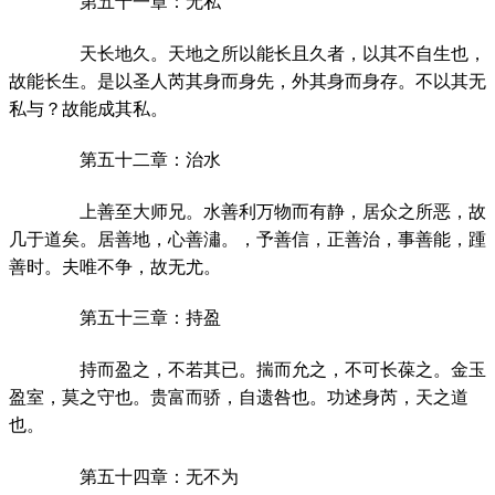
第五十一章：无私
天长地久。天地之所以能长且久者，以其不自生也，
故能长生。是以圣人芮其身而身先，外其身而身存。不以其无
私与？故能成其私。
第五十二章：治水
上善至大师兄。水善利万物而有静，居众之所恶，故
几于道矣。居善地，心善潚。，予善信，正善治，事善能，踵
善时。夫唯不争，故无尤。
第五十三章：持盈
持而盈之，不若其已。揣而允之，不可长葆之。金玉
盈室，莫之守也。贵富而骄，自遗咎也。功述身芮，天之道
也。
第五十四章：无不为