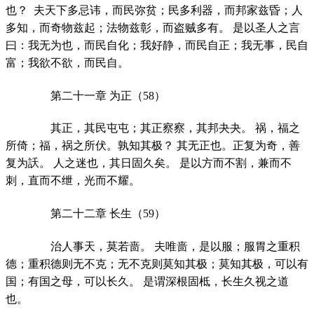
也？ 夫天下多忌讳，而民弥贫；民多利器，而邦家兹昏；人
多知，而奇物兹起；法物兹彰，而盗贼多有。 是以圣人之言
曰：我无为也，而民自化；我好静，而民自正；我无事，民自
富；我欲不欲，而民自。
第二十一章 为正（58）
其正，其民屯屯；其正察察，其邦夬夬。 祸，福之
所倚；福，祸之所伏。孰知其极？ 其无正也。正复为奇，善
复为訞。 人之迷也，其日固久矣。 是以方而不割，兼而不
刺，直而不绁，光而不耀。
第二十二章 长生（59）
治人事天，莫若啬。 夫唯啬，是以服；服胃之重积
德；重积德则无不克；无不克则莫知其极；莫知其极，可以有
国；有国之母，可以长久。 是谓深根固柢，长生久视之道
也。