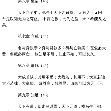
第六章 至柔（43）
天下之至柔，驰骋于天下之致坚。 无有入于无闲，
吾是以知无为之有益。 不言之教，无为之益，天下希能及之
矣。
第七章 立戒（44）
名与身孰亲？身与货孰多？得与亡孰病？ 甚爱必大
费，多藏必厚亡。 故知足不辱，知止不殆，可以长久。
第八章 请靓（45）
大成若缺，其用不币；大盈若，其用不；大直若诎，
大巧若拙，大赢如。 趮胜寒，靓胜炅。请靓可以为天下正。
第九章 知足（46）
天下有道，却走马以粪；天下无道，戎马生于郊。