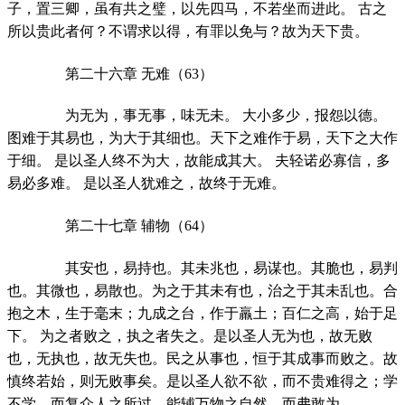
子，置三卿，虽有共之璧，以先四马，不若坐而进此。 古之
所以贵此者何？不谓求以得，有罪以免与？故为天下贵。
第二十六章 无难（63）
为无为，事无事，味无未。 大小多少，报怨以德。
图难于其易也，为大于其细也。天下之难作于易，天下之大作
于细。 是以圣人终不为大，故能成其大。 夫轻诺必寡信，多
易必多难。 是以圣人犹难之，故终于无难。
第二十七章 辅物（64）
其安也，易持也。其未兆也，易谋也。其脆也，易判
也。其微也，易散也。为之于其未有也，治之于其未乱也。合
抱之木，生于毫末；九成之台，作于羸土；百仁之高，始于足
下。 为之者败之，执之者失之。是以圣人无为也，故无败
也，无执也，故无失也。民之从事也，恒于其成事而败之。故
慎终若始，则无败事矣。是以圣人欲不欲，而不贵难得之；学
不学，而复众人之所过。能辅万物之自然，而弗敢为。