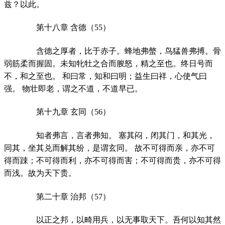
兹？以此。
第十八章 含德（55）
含德之厚者，比于赤子。蜂地弗螫，鸟猛兽弗搏。骨
弱筋柔而握固。未知牝牡之合而朘怒，精之至也。终日号而
不，和之至也。 和曰常，知和曰明；益生曰祥，心使气曰
强。 物壮即老，谓之不道，不道早已。
第十九章 玄同（56）
知者弗言，言者弗知。 塞其闷，闭其门，和其光，
同其，坐其兑而解其纷，是谓玄同。 故不可得而亲，亦不可
得而踈；不可得而利，亦不可得而害；不可得而贵，亦不可得
而浅。故为天下贵。
第二十章 治邦（57）
以正之邦，以畸用兵，以无事取天下。吾何以知其然