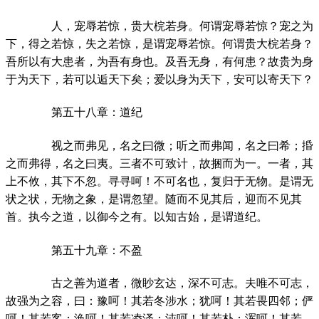
人，宠辱若惊，贵大梡若身。何谓宠辱若惊？宠之为
下，得之若惊，失之若惊，是谓宠辱若惊。何谓贵大梡若身？
吾所以有大患者，为吾有身也。及吾无身，有何患？故贵为身
于为天下，若可以逅天下矣；爱以身为天下，安可以寄天下？
第五十八章：道纪
视之而弗见，名之曰微；听之而弗闻，名之曰希；捪
之而弗得，名之曰夷。三者不可致计，故捆而为一。一者，其
上不攸，其下不忽。寻寻呵！不可名也，复归于无物。是谓无
状之状，无物之象，是谓忽望。随而不见其后，迎而不见其
首。执今之道，以御今之有。以知古始，是谓道纪。
第五十九章：不盈
古之善为道者，微眇玄达，深不可志。夫唯不可志，
故强为之容，曰：豫呵！其若冬涉水；犹呵！其若畏四邻；俨
呵！其若客；涣呵！其若凌泽；沌呵！其若朴；浑呵！其若