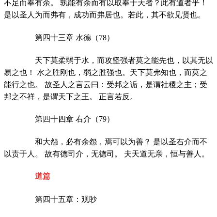
不足而奉有余。 孰能有余而有以取奉于天者？此有道者乎！
是以圣人为而弗有，成功而弗居也。若此，其不欲见贤也。
第四十三章 水德（78）
天下莫柔弱于水，而攻坚强者莫之能先也，以其无以
易之也！ 水之胜刚也，弱之胜强也。天下莫弗知也，而莫之
能行之也。 故圣人之言云曰：受邦之诟，是谓社稷之主；受
邦之不祥，是谓天下之王。 正言若反。
第四十四章 右介（79）
和大怨，必有余怨，焉可以为善？ 是以圣右介而不
以责于人。 故有德司介，无德司。 夫天道无亲，恒与善人。
道篇
第四十五章：观眇