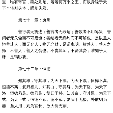
重，唯有环官，燕处则昭。若若何万乘之王，而以身轻于天
下？轻则失本，躁则失君。
第七十一章：曳明
善行者无勶迹；善言者无瑕适；善数者不用筹策；善
闭者无关龠而不可启也；善结者无纆约而不可解也。是以圣人
恒善迷人，而无弃人，物无弃财，是谓曳明。故善人，善人之
师；不善人，善人之赍也。不贵其师，不爱其赍；唯知乎大
眯，是谓眇要。
第七十二章：恒德
知其雄，守其雌，为天下溪。为天下溪，恒德不离。
恒德不离，复归婴儿。知其白，守其辱，为天下浴。为天下
浴，恒德乃足。德乃足，复归于朴。知其白，守其黑，为天下
式。为天下式，恒德不贰。德不贰，复归于无极。朴散则为
器，圣人用，则为官长。故大制无割。