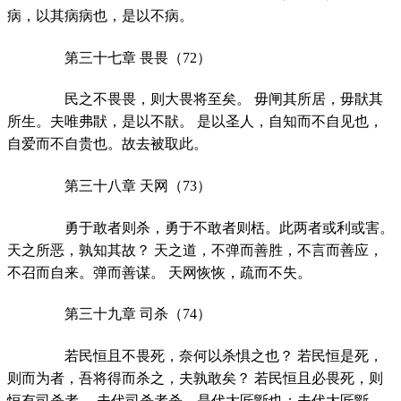
病，以其病病也，是以不病。
第三十七章 畏畏（72）
民之不畏畏，则大畏将至矣。 毋闸其所居，毋猒其
所生。夫唯弗猒，是以不猒。 是以圣人，自知而不自见也，
自爱而不自贵也。故去被取此。
第三十八章 天网（73）
勇于敢者则杀，勇于不敢者则栝。此两者或利或害。
天之所恶，孰知其故？ 天之道，不弹而善胜，不言而善应，
不召而自来。弹而善谋。 天网恢恢，疏而不失。
第三十九章 司杀（74）
若民恒且不畏死，奈何以杀惧之也？ 若民恒是死，
则而为者，吾将得而杀之，夫孰敢矣？ 若民恒且必畏死，则
恒有司杀者。 夫代司杀者杀，是代大匠斵也；夫代大匠斵