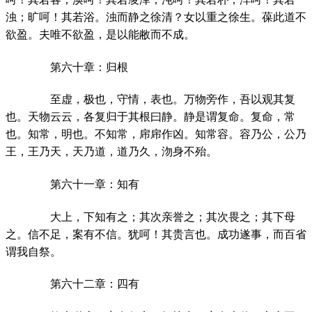
浊；旷呵！其若浴。浊而静之徐清？女以重之徐生。葆此道不
欲盈。夫唯不欲盈，是以能敝而不成。
第六十章：归根
至虚，极也，守情，表也。万物旁作，吾以观其复
也。天物云云，各复归于其根曰静。静是谓复命。复命，常
也。知常，明也。不知常，帍帍作凶。知常容。容乃公，公乃
王，王乃天，天乃道，道乃久，沕身不殆。
第六十一章：知有
大上，下知有之；其次亲誉之；其次畏之；其下母
之。信不足，案有不信。犹呵！其贵言也。成功遂事，而百省
谓我自祭。
第六十二章：四有