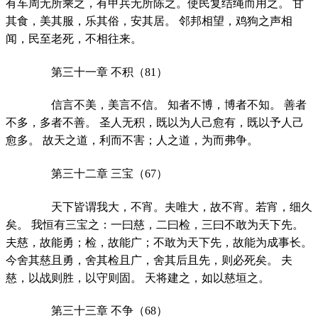
有车周无所乘之，有甲兵无所陈之。使民复结绳而用之。 甘
其食，美其服，乐其俗，安其居。 邻邦相望，鸡狗之声相
闻，民至老死，不相往来。
第三十一章 不积（81）
信言不美，美言不信。 知者不博，博者不知。 善者
不多，多者不善。 圣人无积，既以为人己愈有，既以予人己
愈多。 故天之道，利而不害；人之道，为而弗争。
第三十二章 三宝（67）
天下皆谓我大，不宵。夫唯大，故不宵。若宵，细久
矣。 我恒有三宝之：一曰慈，二曰检，三曰不敢为天下先。
夫慈，故能勇；检，故能广；不敢为天下先，故能为成事长。
今舍其慈且勇，舍其检且广，舍其后且先，则必死矣。 夫
慈，以战则胜，以守则固。 天将建之，如以慈垣之。
第三十三章 不争（68）