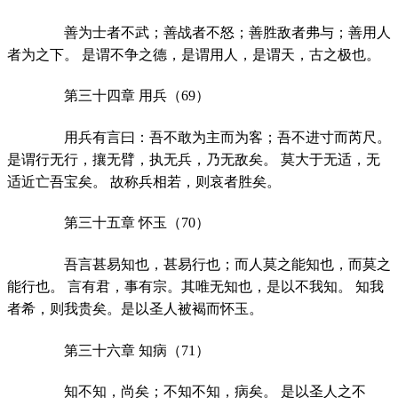
善为士者不武；善战者不怒；善胜敌者弗与；善用人
者为之下。 是谓不争之德，是谓用人，是谓天，古之极也。
第三十四章 用兵（69）
用兵有言曰：吾不敢为主而为客；吾不进寸而芮尺。
是谓行无行，攘无臂，执无兵，乃无敌矣。 莫大于无适，无
适近亡吾宝矣。 故称兵相若，则哀者胜矣。
第三十五章 怀玉（70）
吾言甚易知也，甚易行也；而人莫之能知也，而莫之
能行也。 言有君，事有宗。其唯无知也，是以不我知。 知我
者希，则我贵矣。是以圣人被褐而怀玉。
第三十六章 知病（71）
知不知，尚矣；不知不知，病矣。 是以圣人之不