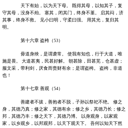
天下有始，以为天下母。 既得其母，以知其子，复
守其母，没身不殆。 塞其，闭其门，终身不堇。 启其闷，济
其事，终身不救。 见小曰明，守柔曰强。 用其光，复归其
明。
第十六章 盗桍（53）
毋道身殃，是谓袭常。 使我有知也，行于大道，唯
施是畏。 大道甚夷，民甚好解。 朝甚除，田甚芜，仓甚虚；
服文采，带利剑，厌食而赍财有余；是谓盗桍。 盗桍，非道
也！
第十七章 善观（54）
善建者不拔，善抱者不脱，子孙以祭祀不绝。 修之
身，其德乃真；修之家，其德有余；修之乡，其德乃长；修之
邦，其德乃丰；修之天下，其德乃博。 以身观身，以家观
家，以乡观乡，以邦观邦，以天下观天下。 吾何以知天下然