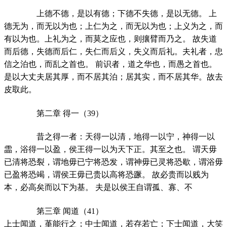
上德不德，是以有德；下德不失德，是以无德。 上
德无为，而无以为也；上仁为之，而无以为也；上义为之，而
有以为也。上礼为之，而莫之应也，则攘臂而乃之。 故失道
而后德，失德而后仁，失仁而后义，失义而后礼。夫礼者，忠
信之泊也，而乱之首也。 前识者，道之华也，而愚之首也。
是以大丈夫居其厚，而不居其泊；居其实，而不居其华。故去
皮取此。
第二章 得一（39）
昔之得一者：天得一以清，地得一以宁，神得一以
霝，浴得一以盈，侯王得一以为天下正。其至之也。 谓天毋
已清将恐裂，谓地毋已宁将恐发，谓神毋已灵将恐歇，谓浴毋
已盈将恐竭，谓侯王毋已贵以高将恐蹶。 故必贵而以贱为
本，必高矣而以下为基。 夫是以侯王自谓孤、寡、不
第三章 闻道（41）
上士闻道，堇能行之；中士闻道，若存若亡；下士闻道，大笑