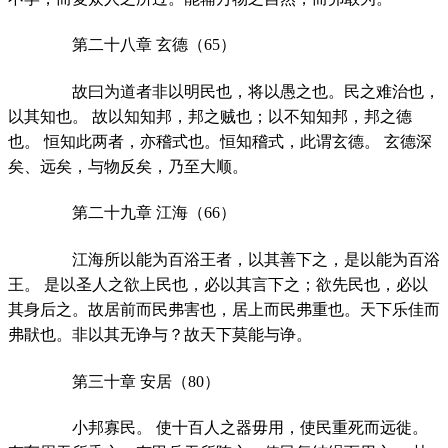
第二十八章 玄德（65）
故曰为道者非以明民也，将以愚之也。民之难治也，
以其知也。 故以知知邦，邦之贼也；以不知知邦，邦之德
也。 恒知此两者，亦稽式也。恒知稽式，此谓玄德。 玄德深
矣、远矣，与物反矣，乃至大顺。
第二十九章 江海（66）
江海所以能为百浴王者，以其善下之，是以能为百浴
王。 是以圣人之欲上民也，必以其言下之；欲先民也，必以
其身后之。故居前而民弗害也，居上而民弗重也。天下乐佳而
弗猒也。非以其无诤与？故天下莫能与诤。
第三十章 安居（80）
小邦寡民。 使十百人之器毋用，使民重死而远徙。