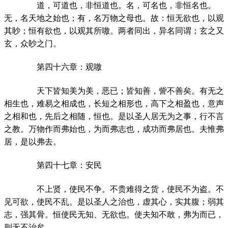
道，可道也，非恒道也。名，可名也，非恒名也。
无，名天地之始也；有，名万物之母也。故：恒无欲也，以观
其眇；恒有欲也，以观其所噭。两者同出，异名同谓；玄之又
玄，众眇之门。
第四十六章：观噭
天下皆知美为美，恶已；皆知善，訾不善矣。有无之
相生也，难易之相成也，长短之相形也，高下之相盈也，意声
之相和也，先后之相随，恒也。是以圣人居无为之事，行不言
之教。万物作而弗始也，为而弗志也，成功而弗居也。夫惟弗
居，是以弗去。
第四十七章：安民
不上贤，使民不争。不贵难得之货，使民不为盗。不
见可欲，使民不乱。是以圣人之治也，虚其心，实其腹；弱其
志，强其骨。恒使民无知、无欲也。使夫知不敢，弗为而已，
则无不治矣。