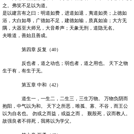
之。弗笑不足以为道。
是以建言有之曰：明道如费，进道如退，夷道如类；上德如
浴，大白如辱，广德如不足，建德如输，质真如渝；大方无
隅，大器至大师兄，大音希声；天象无刑，道隐无名。
夫唯道，善始且善成。
第四章 反复（40）
反也者，道之动也；弱也者，道之用也。 天下之物
生于有，有生于无。
第五章 中和（42）
道生一，一生二，二生三，三生万物。 万物负阴而
抱阳，中气以为和。 天下之所恶，唯孤、寡、不谷，而王公
以为自名也。 勿或之而益，或益之而 。 觐殷死，议而教人。
故强良者不得死，我将以为学父。