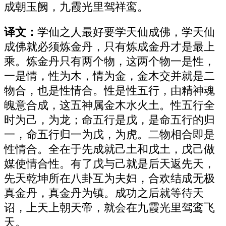
成朝玉阙，九霞光里驾祥鸾。
译文：
学仙之人最好要学天仙成佛，学天仙
成佛就必须炼金丹，只有炼成金丹才是最上
乘。炼金丹只有两个物，这两个物一是性，
一是情，性为木，情为金，金木交并就是二
物合，也是性情合。性是性五行，由精神魂
魄意合成，这五神属金木水火土。性五行全
时为己，为龙；命五行是戊，是命五行的归
一，命五行归一为戊，为虎。二物相合即是
性情合。全在于先成就己土和戊土，戊己做
媒使情合性。有了戊与己就是后天返先天，
先天乾坤所在八卦互为夫妇，合欢结成无极
真金丹，真金丹为镇。成功之后就等待天
诏，上天上朝天帝，就会在九霞光里驾鸾飞
天。