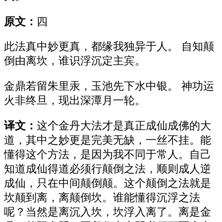
原文：
四
此法真中妙更真，都缘我独异于人。 自知颠
倒由离坎，谁识浮沉定主宾。
金鼎若留朱里汞，玉池先下水中银。 神功运
火非终旦，现出深潭月一轮。
译文：
这个金丹大法才是真正成仙成佛的大
道，其中之妙更是完美无缺，一丝不挂。能
懂得这个方法，是因为我不同于常人。自己
知道成仙得道必须行颠倒之法，顺则成人逆
成仙，只在中间颠倒颠。这个颠倒之法就是
坎颠到离，离颠倒坎。谁能懂得沉浮之法
呢？当然是离沉入坎，坎浮入离了。离是金