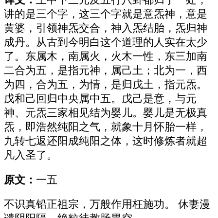
讲的是三个字，这三个字就是意炁神，意是
黄婆，引领神炁交合，神入炁结胎，炁归神
成丹。从古到今明白这个道理的人实在太少
了。东属木，南属火，火木一性，东三加南
二合为五，是指元神，属己土；北为一，西
为四，合为五，为情，是归戊土，指元炁。
戊和己回归中央属中五。戊己是意，与元
神、元炁三家相见结为婴儿。婴儿是无极真
炁，即浩然纯阳之气，就象十月怀胎一样，
九转七返还阳成纯阳之体，这时修炼者就超
凡入圣了。
原文：
一五
不识真铅正祖宗，万般作用枉施功。 休妻漫