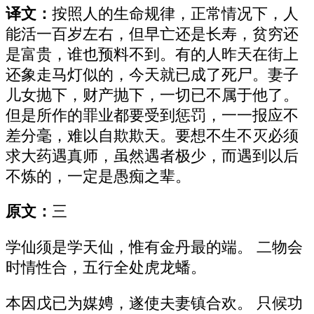
译文：
按照人的生命规律，正常情况下，人
能活一百岁左右，但早亡还是长寿，贫穷还
是富贵，谁也预料不到。有的人昨天在街上
还象走马灯似的，今天就已成了死尸。妻子
儿女抛下，财产抛下，一切已不属于他了。
但是所作的罪业都要受到惩罚，一一报应不
差分毫，难以自欺欺天。要想不生不灭必须
求大药遇真师，虽然遇者极少，而遇到以后
不炼的，一定是愚痴之辈。
原文：
三
学仙须是学天仙，惟有金丹最的端。 二物会
时情性合，五行全处虎龙蟠。
本因戊已为媒娉，遂使夫妻镇合欢。 只候功