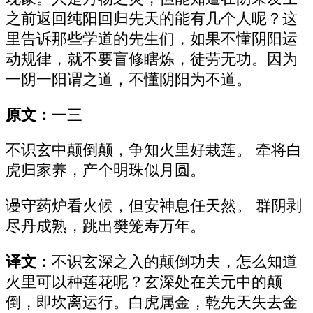
之前返回纯阳回归先天的能有几个人呢？这
里告诉那些学道的先生们，如果不懂阴阳运
动规律，就不要盲修瞎炼，徒劳无功。因为
一阴一阳谓之道，不懂阴阳为不道。
原文：
一三
不识玄中颠倒颠，争知火里好栽莲。 牵将白
虎归家养，产个明珠似月圆。
谩守药炉看火候，但安神息任天然。 群阴剥
尽丹成熟，跳出樊笼寿万年。
译文：
不识玄深之入的颠倒功夫，怎么知道
火里可以种莲花呢？玄深处在关元中的颠
倒，即坎离运行。白虎属金，乾先天失去金