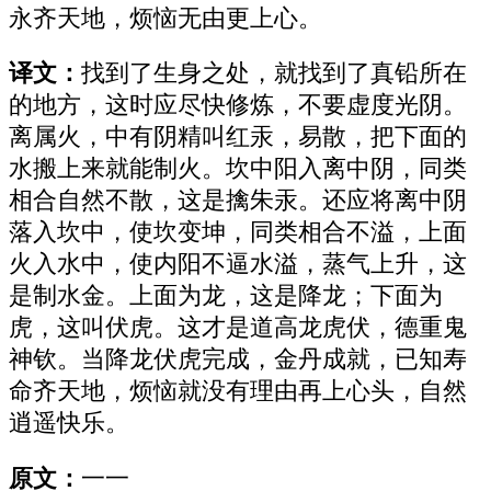
永齐天地，烦恼无由更上心。
译文：
找到了生身之处，就找到了真铅所在
的地方，这时应尽快修炼，不要虚度光阴。
离属火，中有阴精叫红汞，易散，把下面的
水搬上来就能制火。坎中阳入离中阴，同类
相合自然不散，这是擒朱汞。还应将离中阴
落入坎中，使坎变坤，同类相合不溢，上面
火入水中，使内阳不逼水溢，蒸气上升，这
是制水金。上面为龙，这是降龙；下面为
虎，这叫伏虎。这才是道高龙虎伏，德重鬼
神钦。当降龙伏虎完成，金丹成就，已知寿
命齐天地，烦恼就没有理由再上心头，自然
逍遥快乐。
原文：
一一