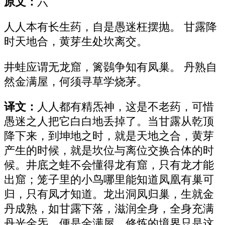
原文：
六
人人本有长生药，自是愚迷枉摆抛。 甘露降
时天地合，黄芽生处坎离交。
井蛙应谓无龙窟，篱鷃争知有凤巢。 丹熟自
然金满屋，何须寻草学烧茅。
译文：
人人都有精炁神，这是不老药，可惜
愚迷之人把它白白地丢掉了。当甘露从乾顶
降下来，到坤地之时，就是天地之合，黄芽
产生的时候，就是坎位与离位交换合体的时
候。井底之蛙不会懂得龙有窟，只有龙才能
出窟；笼子里的小鸟哪里能知道凤凰有巢可
归，只有凤才知道。龙出洞凤归巢，生就金
丹成熟，如甘露下落，滋润全身，全身充满
丹光金炁，便是金满屋。修炼的境界只是这