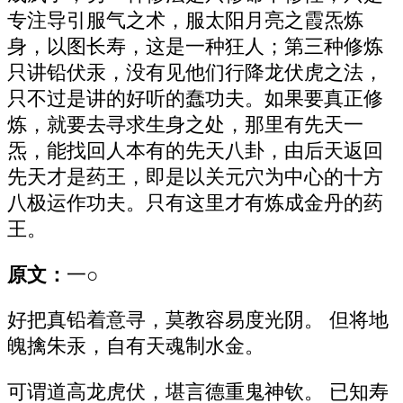
专注导引服气之术，服太阳月亮之霞炁炼
身，以图长寿，这是一种狂人；第三种修炼
只讲铅伏汞，没有见他们行降龙伏虎之法，
只不过是讲的好听的蠢功夫。如果要真正修
炼，就要去寻求生身之处，那里有先天一
炁，能找回人本有的先天八卦，由后天返回
先天才是药王，即是以关元穴为中心的十方
八极运作功夫。只有这里才有炼成金丹的药
王。
原文：
一○
好把真铅着意寻，莫教容易度光阴。 但将地
魄擒朱汞，自有天魂制水金。
可谓道高龙虎伏，堪言德重鬼神钦。 已知寿