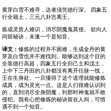
黄芽白雪不难寻，达者须凭德行深。 四象五
行全籍土，三元八卦岂离壬。
炼成灵质人难识，消尽阴魔鬼莫侵。 欲向人
间留秘诀，未逢一个是知音。
译文：
修炼的过程并不困难，生成金丹的黄
芽及白雪也并不难找到。能够达到这个目的
全靠德行高超，四象五行全归己土和戊土，
上中下三丹田的八卦都没有离开任脉一线，
壬在生身处。一旦懂得了这个道理就能修炼
成真，成为灵光一点。这是人们很难认识到
的，直到消尽全身阴魔，到那时神鬼就不敢
侵犯。我有心把修炼的秘诀留在人间，可惜
遇不到一个知音。