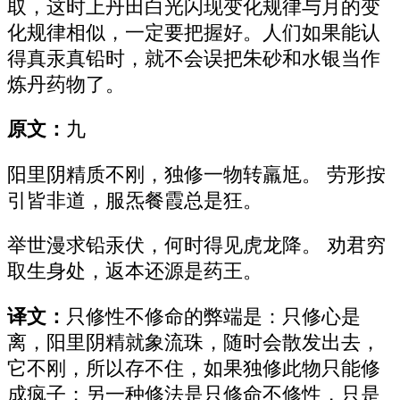
取，这时上丹田白光闪现变化规律与月的变
化规律相似，一定要把握好。人们如果能认
得真汞真铅时，就不会误把朱砂和水银当作
炼丹药物了。
原文：
九
阳里阴精质不刚，独修一物转羸尪。 劳形按
引皆非道，服炁餐霞总是狂。
举世漫求铅汞伏，何时得见虎龙降。 劝君穷
取生身处，返本还源是药王。
译文：
只修性不修命的弊端是：只修心是
离，阳里阴精就象流珠，随时会散发出去，
它不刚，所以存不住，如果独修此物只能修
成疯子；另一种修法是只修命不修性，只是