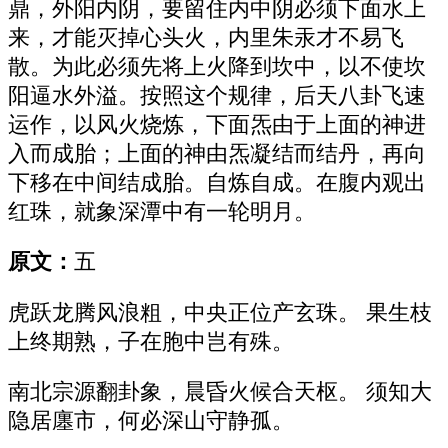
鼎，外阳内阴，要留住内中阴必须下面水上
来，才能灭掉心头火，内里朱汞才不易飞
散。为此必须先将上火降到坎中，以不使坎
阳逼水外溢。按照这个规律，后天八卦飞速
运作，以风火烧炼，下面炁由于上面的神进
入而成胎；上面的神由炁凝结而结丹，再向
下移在中间结成胎。自炼自成。在腹内观出
红珠，就象深潭中有一轮明月。
原文：
五
虎跃龙腾风浪粗，中央正位产玄珠。 果生枝
上终期熟，子在胞中岂有殊。
南北宗源翻卦象，晨昏火候合天枢。 须知大
隐居廛市，何必深山守静孤。