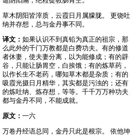
谴阴阳隔，绝粒徒教肠胃空。
草木阴阳皆滓质，云霞日月属朦胧。 更饶吐
纳并存想，总与金丹事不同。
译文：
如果认识不到真铅为真正的祖宗，那
么此外的千门万教都是白费功夫。有的修道
者休妻，使夫妻分离，以为能修成；有的辟
谷，只能让肠胃空，白挨饿；有的炼草药，
以作长生不老药，哪知草木都是杂质；有的
吸霞光摄日月精华，其实都是污浊的；还有
的炼吐纳、炼存想，等等。千千万万种功夫
都与金丹不同，不能成就。
原文：
一六
万卷丹经语总同，金丹只此是根宗。 依他坤