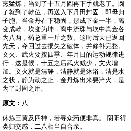
烹猛炼；当到了十五月圆再下手就老了。圆
了就到了乾位，再送入下丹田封固，即母归
子胞。当金丹在下稳固，形成下金一半，离
变成乾，坎变为坤，离中流珠与坎中真金各
为八两，药总重一斤之数。这时后天已返回
先天，夺回过去损失之破体，并修补完整。
文火、武火要按四季、年月日的运动规律进
行，这是候，十五之后武火减少，文火增
加。文火就是清静，清静就是沐浴，清是水
之状，静为动之止，金丹炼出来要淬火，是
为了封固之用。
原文：
八
休炼三黄及四神，若寻众药便非真。 阴阳得
类归交感，二八相当自合亲。