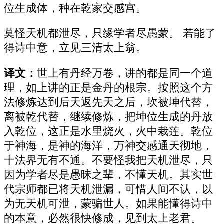
位生成体，种在乾家交感宫。
莫怪天机都泄尽，只缘学者尽愚蒙。 若能了
得诗中意，立见三清太上翁。
译文：
世上有丹经万卷，讲的都是同一个道
理，如上讲的正是金丹的根宗。按照这个方
法修炼达到后天返先天之后，坎被坤代替，
离被乾代替，继续修炼，把坤位生成的丹放
入乾位，这正是水里烧火，火中栽莲。乾位
于神海，是神的海洋，万神交感通天彻地，
十法界无有不通。不要怪我把天机泄尽，只
因为学者尽是愚昧之辈，不懂天机。其实世
代宗师都已将天机泄漏，可惜人间不认，以
为无天机可泄，蒙骗世人。如果能懂得诗中
的本意，必然很快修成，见到太上老君。