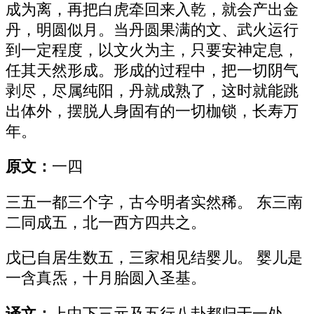
成为离，再把白虎牵回来入乾，就会产出金
丹，明圆似月。当丹圆果满的文、武火运行
到一定程度，以文火为主，只要安神定息，
任其天然形成。形成的过程中，把一切阴气
剥尽，尽属纯阳，丹就成熟了，这时就能跳
出体外，摆脱人身固有的一切枷锁，长寿万
年。
原文：
一四
三五一都三个字，古今明者实然稀。 东三南
二同成五，北一西方四共之。
戊已自居生数五，三家相见结婴儿。 婴儿是
一含真炁，十月胎圆入圣基。
译文：
上中下三元及五行八卦都归于一处，