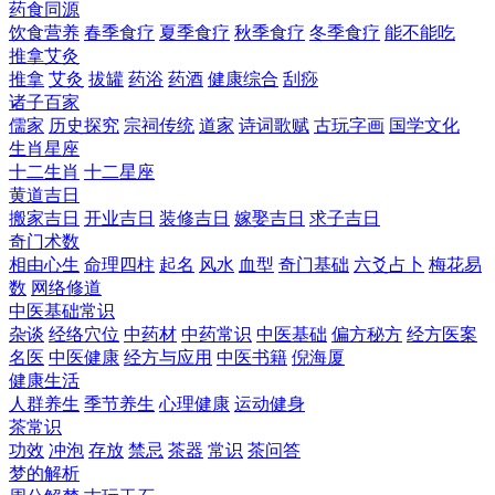
药食同源
饮食营养
春季食疗
夏季食疗
秋季食疗
冬季食疗
能不能吃
推拿艾灸
推拿
艾灸
拔罐
药浴
药酒
健康综合
刮痧
诸子百家
儒家
历史探究
宗祠传统
道家
诗词歌赋
古玩字画
国学文化
生肖星座
十二生肖
十二星座
黄道吉日
搬家吉日
开业吉日
装修吉日
嫁娶吉日
求子吉日
奇门术数
相由心生
命理四柱
起名
风水
血型
奇门基础
六爻占卜
梅花易
数
网络修道
中医基础常识
杂谈
经络穴位
中药材
中药常识
中医基础
偏方秘方
经方医案
名医
中医健康
经方与应用
中医书籍
倪海厦
健康生活
人群养生
季节养生
心理健康
运动健身
茶常识
功效
冲泡
存放
禁忌
茶器
常识
茶问答
梦的解析