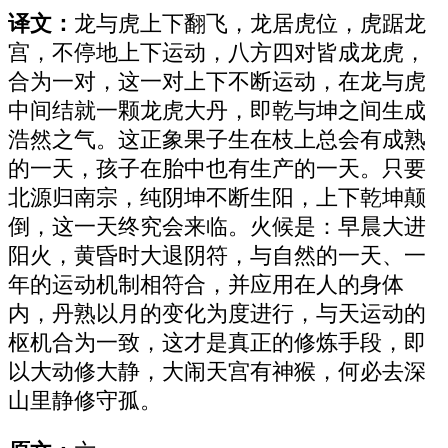
译文：
龙与虎上下翻飞，龙居虎位，虎踞龙
宫，不停地上下运动，八方四对皆成龙虎，
合为一对，这一对上下不断运动，在龙与虎
中间结就一颗龙虎大丹，即乾与坤之间生成
浩然之气。这正象果子生在枝上总会有成熟
的一天，孩子在胎中也有生产的一天。只要
北源归南宗，纯阴坤不断生阳，上下乾坤颠
倒，这一天终究会来临。火候是：早晨大进
阳火，黄昏时大退阴符，与自然的一天、一
年的运动机制相符合，并应用在人的身体
内，丹熟以月的变化为度进行，与天运动的
枢机合为一致，这才是真正的修炼手段，即
以大动修大静，大闹天宫有神猴，何必去深
山里静修守孤。