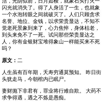
活，光阴似箭，日月如梭，就象石头打火一
闪光就消失了。得了人身活了一生，也就象
一个水泡转眼之间就破灭了。人们只顾贪求
名誉、地位、金钱，以求荣贵显达，不知不
觉老死景象到来了，心力焦悴，身体枯老，
到头来免不了一死。试问那些荣贵显达之
人，你有金银财宝堆得象山一样能买来不死
吗？
原文：
二
人生虽有百年期，夭寿穷通莫预知。 昨日街
头犹走马，今朝棺内已眠尸。
妻财抛下非君有，罪业将行难自欺。 大药不
求争得遇，遇之不炼是愚痴。