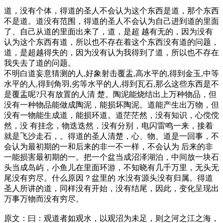
道，没有个体，得道的圣人不会认为这个东西是道，那个东西
不是道。道没有范围，得道的圣人不会认为自己进到道的里面
了、自己从道的里面出来了，道，是超 越有无的，因为没有
认为这个东西有道，所以也不存在着这个东西没有道的问题，
道，是超越得失的，因为没有认为我得到了道，所以也不存在
我失去了道的问题。
不明白道妄意猜测的人,好象射击覆盂,高水平的,得到金玉,中等
水平的人,得到角羽,劣等水平的人,得到瓦石,那么这些东西是不
是覆盂呢?只有放置的人清 楚。陶泥能烧结出上万种物品，但
没有一种物品能做成陶泥，能损坏陶泥。道能产生出万物，但
没有一物能生成道，能损环道。道茫茫然，没有知识，心傥傥
然，没 有挂念，物迭迭然，没有分别，电闪雷鸣一来，接着
就是飞沙走石，。得道的圣人清楚，心、物、道是一回事，不
会认为最初期的一和后来的非一不一样，不会认为 后来的非
一能损害最初期的一。把一个盆当成沼泽湖泊，中间放一块石
头当成岛屿，小鱼儿在里面环游，不知晓有几千万里，无头无
尾没有穷尽。什么原因？盆里的 水没有源头没有归属。得道
圣人所讲的道，同样没有开始，没有结尾，因此，变化呈现出
万事万物而没有穷尽。
原文：曰：观道者如观水，以观沼为未足，则之河之江之海，