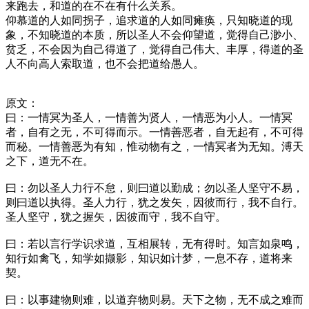
来跑去，和道的在不在有什么关系。
仰慕道的人如同拐子，追求道的人如同瘫痪，只知晓道的现
象，不知晓道的本质，所以圣人不会仰望道，觉得自己渺小、
贫乏，不会因为自己得道了，觉得自己伟大、丰厚，得道的圣
人不向高人索取道，也不会把道给愚人。
原文：
曰：一情冥为圣人，一情善为贤人，一情恶为小人。一情冥
者，自有之无，不可得而示。一情善恶者，自无起有，不可得
而秘。一情善恶为有知，惟动物有之，一情冥者为无知。溥天
之下，道无不在。
曰：勿以圣人力行不怠，则曰道以勤成；勿以圣人坚守不易，
则曰道以执得。圣人力行，犹之发矢，因彼而行，我不自行。
圣人坚守，犹之握矢，因彼而守，我不自守。
曰：若以言行学识求道，互相展转，无有得时。知言如泉鸣，
知行如禽飞，知学如撷影，知识如计梦，一息不存，道将来
契。
曰：以事建物则难，以道弃物则易。天下之物，无不成之难而