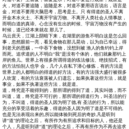
火，对道不要追随，追随是木，对道不要用语言说出，语言是
金，对道不要用大脑思考，思考是土。只 有得道的圣人不离
开金木水火土、不离开宇宙万物、不离开人类社会人情事故，
而明白道的真谛。心念没有生出的时候、宇宙万物没有产生的
时候，道已经本来就在 那儿了。
乌云庶天，江湖上阴暗下来，在湖里的游鱼不明白这是怎么回
事，忽然眼前一亮，看见食物在那儿晃动，以为自己幸运，得
到老天的恩赐，一中吞下食物，没想到被 渔人的鱼钓钓上岸
而死。追求道的人不明白“我”是没有个体的，他们就象那钓上
岸的鱼儿。世界上有很多所谓得道的练法修法、绝技招式，有
的方法怕别人也学 会，几个人在私下潜心修炼，有的方法是
世界上的人都明白的得道的好方法，有的方法强大盛行被很多
人吹宠，有的方法衰落被人们遗忘，如果执著这些方法，就是
事业，如果不执著这些方法，就是道。
道，终究是不能得到的，那所谓的得到了道，其实叫德，而不
叫道，道，终究是不可行的，那所谓的得道行为，叫圣洁的行
为，不叫道，得道的圣人因为明了德,有 圣洁的行为，所以能
充分的享受活着的乐趣，得道的圣人因为明了道是不可得的,
也是无法表现出来的,所以能体验到死后的奇妙,凡是听到
讲“道”的理论之后， 有所作为有所追求和目标的人，他还是
个人，凡是听到讲“道”的理论之后，不再有所作为不再去追求