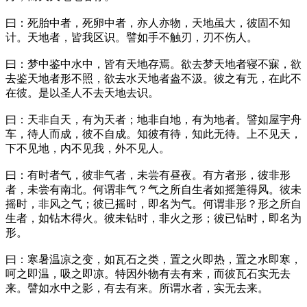
曰：死胎中者，死卵中者，亦人亦物，天地虽大，彼固不知
计。天地者，皆我区识。譬如手不触刃，刃不伤人。
曰：梦中鉴中水中，皆有天地存焉。欲去梦天地者寝不寐，欲
去鉴天地者形不照，欲去水天地者盎不汲。彼之有无，在此不
在彼。是以圣人不去天地去识。
曰：天非自天，有为天者；地非自地，有为地者。譬如屋宇舟
车，待人而成，彼不自成。知彼有待，知此无待。上不见天，
下不见地，内不见我，外不见人。
曰：有时者气，彼非气者，未尝有昼夜。有方者形，彼非形
者，未尝有南北。何谓非气？气之所自生者如摇箑得风。彼未
摇时，非风之气；彼已摇时，即名为气。何谓非形？形之所自
生者，如钻木得火。彼未钻时，非火之形；彼已钻时，即名为
形。
曰：寒暑温凉之变，如瓦石之类，置之火即热，置之水即寒，
呵之即温，吸之即凉。特因外物有去有来，而彼瓦石实无去
来。譬如水中之影，有去有来。所谓水者，实无去来。