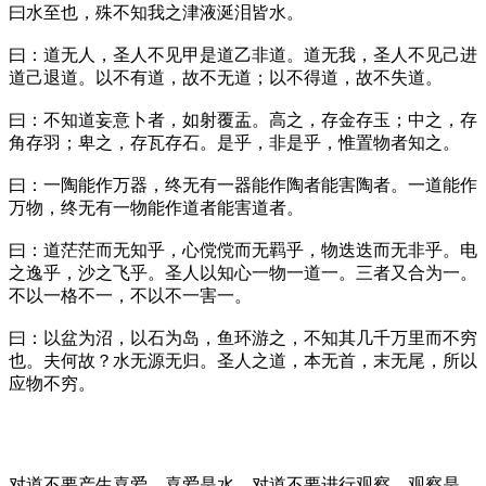
曰水至也，殊不知我之津液涎泪皆水。
曰：道无人，圣人不见甲是道乙非道。道无我，圣人不见己进
道己退道。以不有道，故不无道；以不得道，故不失道。
曰：不知道妄意卜者，如射覆盂。高之，存金存玉；中之，存
角存羽；卑之，存瓦存石。是乎，非是乎，惟置物者知之。
曰：一陶能作万器，终无有一器能作陶者能害陶者。一道能作
万物，终无有一物能作道者能害道者。
曰：道茫茫而无知乎，心傥傥而无羁乎，物迭迭而无非乎。电
之逸乎，沙之飞乎。圣人以知心一物一道一。三者又合为一。
不以一格不一，不以不一害一。
曰：以盆为沼，以石为岛，鱼环游之，不知其几千万里而不穷
也。夫何故？水无源无归。圣人之道，本无首，末无尾，所以
应物不穷。
对道不要产生喜爱，喜爱是水，对道不要进行观察，观察是