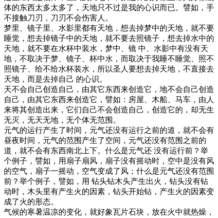
体的东西太多太多了，天地只不过是我的心识而已。譬如，手
不接触刀刃，刀刃不会伤害人。
梦里、镜子里、水影里都有天地，想去掉梦中的天地，就不要
睡觉，想去掉镜子中的天地，就不要去照镜子，想去掉水中的
天地，就不要在水杯中装水，梦中、镜 中、水影中有没有天
地，不取决于梦、镜子、杯中水，而取决于我睡不睡觉、照不
照镜子、给不给水杯装水，所以圣人要想去掉天地，不直接去
天地，而是去掉自己 的心识。
天不会自己创造自己，由其它东西来创造它，地不会自己创造
自己，由其它东西来创造它，譬如：房屋、木船、马车，由人
来将其创造出来，它们自己不会创造自己，创造它的，却无生
无灭，无天无地，无个体无范围。
元气的运行产生了时间，元气还没有运行之前的道，就不会有
昼夜时间，元气的范围产生了空间，元气还没有范围之前的
道，就不会有东西南北上下。什么是元气还 没有运行前？举
个例子，譬如，用扇子扇风，扇子没有摇动时，空中是没有风
的空气，扇子一摇动，空气变成了风；什么是元气还没有范围
前？举个例子，譬如，用 钻头钻木头产生出火，钻头没有钻
动时，木头里有产生火的因素，钻头开始钻，产生火的因素变
成了火的形态。
气候的寒暑温凉的变化，就好象瓦片石块，放在火中就热燥，