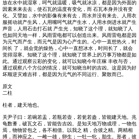
放在水中就湿寒，呵气就温暖，吸气就冰凉，都是因为外面的
因素来来去去，使石瓦的温度有变化，而 石瓦本身并没有变
化。又譬如，水中的影像有来有去，而水并没有来去。人用衣
服摇动就产生风，人用嘴呵气就产生水，人用水倒进水就产生
声音，人用石击打石就 产生光，知晓了这个理，就知晓了人
也如同天地一样，风雨雷电都可以创造出来。风雨雷电都是因
为元气而产生，而元气是因为心产生的。心中一直想热火，时
间长 了，就会觉的燥热，心中一直想冰水，时间长了，就会
觉得湿寒。知晓了这个理，就知晓了世界上的万事万物都是如
此。通过观察云彩的变化，就可以知晓今年庄稼 丰收与否，
通过观察八个方位的情况，就可知晓当时的吉凶。这是因为好
坏顺逆灾难吉祥，都是因为元气的不同运行、聚散而已。
原文
二柱
柱者，建天地也。
关尹子曰：若碗若盂，若瓶若壶，若瓮若盎，皆能建天地。兆
龟数蓍，破瓦文石，皆能告吉凶。是知天地万物成理，一物包
焉，物物皆包之，各不相借。以我之 精，合彼之精。两精相
搏，而神应之。一雌一雄，卵生；一牡一牝，胎生。形者，彼