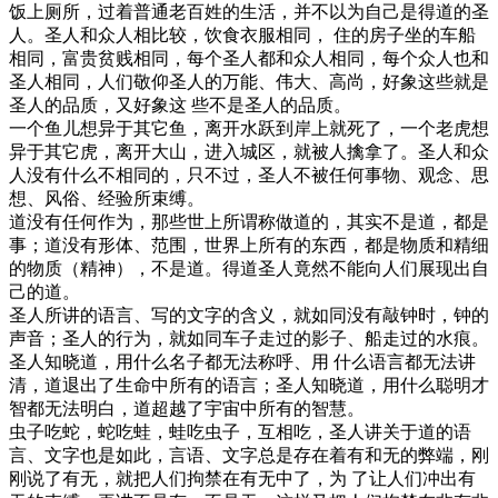
饭上厕所，过着普通老百姓的生活，并不以为自己是得道的圣
人。圣人和众人相比较，饮食衣服相同， 住的房子坐的车船
相同，富贵贫贱相同，每个圣人都和众人相同，每个众人也和
圣人相同，人们敬仰圣人的万能、伟大、高尚，好象这些就是
圣人的品质，又好象这 些不是圣人的品质。
一个鱼儿想异于其它鱼，离开水跃到岸上就死了，一个老虎想
异于其它虎，离开大山，进入城区，就被人擒拿了。圣人和众
人没有什么不相同的，只不过，圣人不被任何事物、观念、思
想、风俗、经验所束缚。
道没有任何作为，那些世上所谓称做道的，其实不是道，都是
事；道没有形体、范围，世界上所有的东西，都是物质和精细
的物质（精神），不是道。得道圣人竟然不能向人们展现出自
己的道。
圣人所讲的语言、写的文字的含义，就如同没有敲钟时，钟的
声音；圣人的行为，就如同车子走过的影子、船走过的水痕。
圣人知晓道，用什么名子都无法称呼、用 什么语言都无法讲
清，道退出了生命中所有的语言；圣人知晓道，用什么聪明才
智都无法明白，道超越了宇宙中所有的智慧。
虫子吃蛇，蛇吃蛙，蛙吃虫子，互相吃，圣人讲关于道的语
言、文字也是如此，言语、文字总是存在着有和无的弊端，刚
刚说了有无，就把人们拘禁在有无中了，为 了让人们冲出有