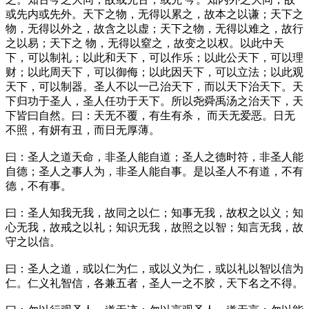
或先内或先外。天下之物，无得以累之，故本之以谦；天下之
物，无得以外之，故含之以虚；天下之物，无得以难之，故行
之以易；天下之 物，无得以窒之，故变之以权。以此中天
下，可以制礼；以此和天下，可以作乐；以此公天下，可以理
财；以此周天下，可以御侮；以此因天下，可以立法；以此观
天下，可以制器。圣人不以一己治天下，而以天下治天下。天
下归功于圣人，圣人任功于天下。所以尧舜禹汤之治天下，天
下皆曰自然。曰：天无不覆，有生有杀， 而天无爱恶。日无
不照，有妍有丑，而日无厚薄。
曰：圣人之道天命，非圣人能自道；圣人之德时符，非圣人能
自德；圣人之事人为，非圣人能自事。是以圣人不有道，不有
德，不有事。
曰：圣人知我无我，故同之以仁；知事无我，故权之以义；知
心无我，故戒之以礼；知识无我，故照之以智；知言无我，故
守之以信。
曰：圣人之道，或以仁为仁，或以义为仁，或以礼以智以信为
仁。仁义礼智信，各兼五者，圣人一之不胶，天下名之不得。