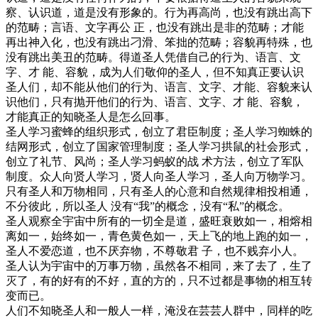
察、认识道，道是没有形象的。行为再高尚，也没有跳出高下
的范畴；言语、文字再公 正，也没有跳出是非的范畴；才能
再出神入化，也没有跳出刁滑、笨拙的范畴；容貌再特殊，也
没有跳出美丑的范畴。得道圣人凭借自己的行为、语言、文
字、才 能、容貌，成为人们敬仰的圣人，但不知真正要认识
圣人们，却不能从他们的行为、语言、文字、才能、容貌来认
识他们，只有抛开他们的行为、语言、文字、才 能、容貌，
才能真正的知晓圣人是怎么回事。
圣人学习蜜蜂的组织形式，创立了君臣制度；圣人学习蜘蛛的
结网形式，创立了国家管理制度；圣人学习拱鼠的社会形式，
创立了礼节、风尚；圣人学习蚂蚁的战 术方法，创立了军队
制度。众人向贤人学习，贤人向圣人学习，圣人向万物学习。
只有圣人和万物相同，只有圣人的心意和自然规律相投相通，
不分彼此，所以圣人 没有“我”的概念，没有“私”的概念。
圣人观察全宇宙中所有的一切全是道，盛旺衰败如一，相熔相
离如一，始终如一，青色黄色如一，天上飞的地上跑的如一，
圣人不爱恋道，也不厌弃物，不尊敬君 子，也不贱弃小人。
圣人认为宇宙中的万事万物，虽然各不相同，来了去了，生了
灭了，有的好有的不好，直的方的，只不过都是事物的相互转
变而已。
人们不知晓圣人和一般人一样，淹没在芸芸人群中，同样的吃