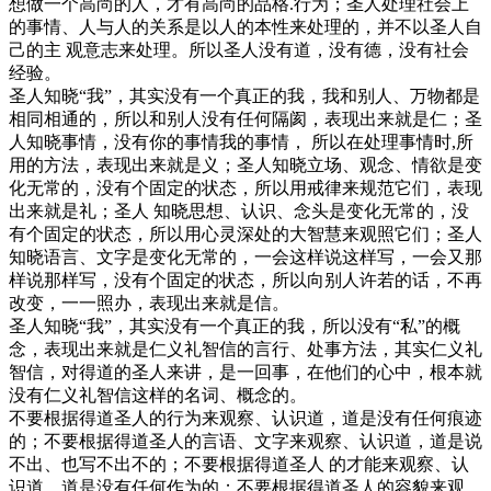
想做一个高尚的人，才有高尚的品格.行为；圣人处理社会上
的事情、人与人的关系是以人的本性来处理的，并不以圣人自
己的主 观意志来处理。所以圣人没有道，没有德，没有社会
经验。
圣人知晓“我”，其实没有一个真正的我，我和别人、万物都是
相同相通的，所以和别人没有任何隔阂，表现出来就是仁；圣
人知晓事情，没有你的事情我的事情， 所以在处理事情时,所
用的方法，表现出来就是义；圣人知晓立场、观念、情欲是变
化无常的，没有个固定的状态，所以用戒律来规范它们，表现
出来就是礼；圣人 知晓思想、认识、念头是变化无常的，没
有个固定的状态，所以用心灵深处的大智慧来观照它们；圣人
知晓语言、文字是变化无常的，一会这样说这样写，一会又那
样说那样写，没有个固定的状态，所以向别人许若的话，不再
改变，一一照办，表现出来就是信。
圣人知晓“我”，其实没有一个真正的我，所以没有“私”的概
念，表现出来就是仁义礼智信的言行、处事方法，其实仁义礼
智信，对得道的圣人来讲，是一回事，在他们的心中，根本就
没有仁义礼智信这样的名词、概念的。
不要根据得道圣人的行为来观察、认识道，道是没有任何痕迹
的；不要根据得道圣人的言语、文字来观察、认识道，道是说
不出、也写不出不的；不要根据得道圣人 的才能来观察、认
识道，道是没有任何作为的；不要根据得道圣人的容貌来观