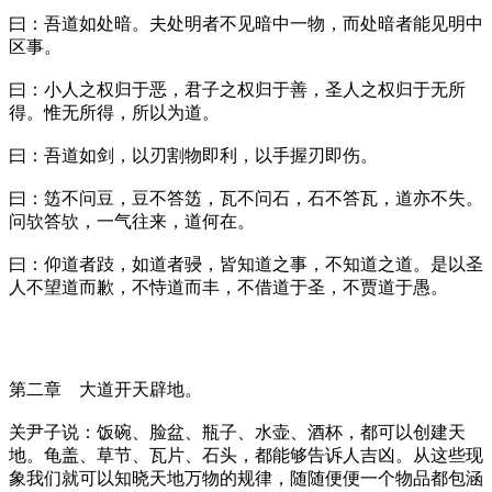
曰：吾道如处暗。夫处明者不见暗中一物，而处暗者能见明中
区事。
曰：小人之权归于恶，君子之权归于善，圣人之权归于无所
得。惟无所得，所以为道。
曰：吾道如剑，以刃割物即利，以手握刃即伤。
曰：笾不问豆，豆不答笾，瓦不问石，石不答瓦，道亦不失。
问欤答欤，一气往来，道何在。
曰：仰道者跂，如道者骎，皆知道之事，不知道之道。是以圣
人不望道而歉，不恃道而丰，不借道于圣，不贾道于愚。
第二章 大道开天辟地。
关尹子说：饭碗、脸盆、瓶子、水壶、酒杯，都可以创建天
地。龟盖、草节、瓦片、石头，都能够告诉人吉凶。从这些现
象我们就可以知晓天地万物的规律，随随便便一个物品都包涵