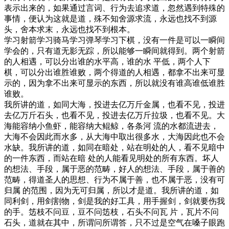
表示出来的，如果通过言词、行为去追求道，忽然遇到特殊的
事情，便认为这就是道，殊不知舍源求流，永远也找不到源
头，舍本求末，永远也找不到根本。
学习射箭学习骑马学习弹琴学习下棋，没有一件是可以一瞬间
学会的，只有道无影无踪，所以能够一瞬间就得到。两个射箭
的人相遇，可以分出谁的水平高，谁的水 平低，两个人下
棋，可以分出谁胜谁败，两个得道的人相遇，都拿不出来可显
示的，因为拿不出来可显示的东西，所以就没有谁高谁低谁胜
谁败。
我所讲的道，如同大海，投进去亿万斤金属，也看不见，投进
去亿万斤石头，也看不见，投进去亿万斤拉圾，也看不见。大
海能容纳小鱼虾，能容纳大鲲鲸，各条河 流的水都流进去，
大海不会因此而水多，从大海中取出很多水，大海因此也不会
水缺。我所讲的道，如同在暗处，站在明处的人，看不见暗中
的一件东西，而站在暗 处的人能看见明处的所有东西。坏人
的想法、手段，属于恶的范畴，好人的想法、手段，属于善的
范畴，得道圣人的思想、行为不属于善，也不属于恶，没有可
归属 的范围，因为无可归属，所以才是道。我所讲的道，如
同利剑，用剑割物，剑是我的好工具，用手握剑，剑就要伤我
的手。笾枝不问豆，豆不问笾枝，石头不问瓦 片，瓦片不问
石头，道就在其中，所谓问所谓答，只不过是空气在嗓子眼跑