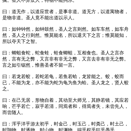
擒。圣人不异众人，特物不能拘尔。
曰：道无作，以道应世者，是事非道。道无方，以道寓物者，
是物非道。圣人竟不能出道以示人。
曰：如钟钟然，如钟鼓然，圣人之言则然。如车车然，如车舟
然，圣人之行则然。惟莫能名，所以退天下之言；惟莫能知，
所以夺天下之智。
曰：蝍蛆食蛇，蛇食蛙，蛙食蝍蛆，互相食也。圣人之言亦
然，言有无之弊，又言非有非无之弊，又言去非有非无之弊。
言之如引锯然，惟善圣者不留一言。
曰：若龙若蛟，若蛇若龟，若鱼若蛤，龙皆能之。蛟，蛟而
已，不能为龙，亦不能为蛇为龟为鱼为蛤。圣人龙之，贤人蛟
之。
曰：在己无居，形物自着，其动至大师兄，其静若镜，其应若
响，芒乎若亡，寂乎若清，同焉者和，得焉者失，未尝先人，
而尝随人。
曰：浑乎洋乎游太初乎，时金己，时玉己，时粪己，时土己，
时翔物，时逐物，时山物，时渊物，端乎权乎狂乎愚乎。