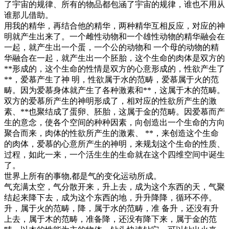
了宇宙的规律、所有的物品都包涵了宇宙的规律，谁也不用从
谁那儿借助。
用我的精华，再结合他的精华，两种精华互相反应，对应的神
明就产生出来了。一个雌性动物和一个雄性动物的精华融会在
一起，就产生出一个蛋，一个公的动物和 一个母的动物的精
华融合在一起，就产生出一个胚胎，这个生命的肉体是双方的
**形成的，这个生命的性情是双方的心意形成的，性欲产生了
**，爱慕产生了神 明，性欲属于水的范畴，爱慕属于火的范
畴。因为爱慕身体就产生了各种激素和**，这属于木的范畴。
双方的爱慕所产生的神明形成了，相对应的性欲所产生的激
素、**也聚结成了蛋卵、胚胎，这属于金的范畴。因爱慕而产
生的意念，使各个空间的种种因素，向创造出一个生命的方向
聚合而来，肉体的性欲所产生的激素、 **，来创造这个生命
的肉体，爱慕的心意所产生的神明，来规划这个生命的性质、
过程，如此一来，一个活生生的生命就在这个四维空间中诞生
了。
世界上所有的事物,都是气的变化运动所成。
气充满太空，气分散开来，升上去，成为这个东西的天，气聚
结起来降下去，成为这个东西的地，升升降降，循环不停。
升，属于火的范畴，降，属于水的范畴，准 备升，还没有升
上去，属于木的范畴，准备降，还没有降下来，属于金的范