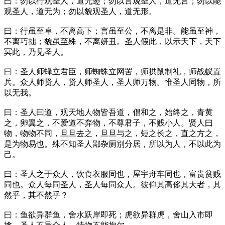
曰：勿以行观圣人，道无迹；勿以言观圣人，道无言；勿以能
观圣人，道无为；勿以貌观圣人，道无形。
曰：行虽至卓，不离高下；言虽至公，不离是非。能虽至神，
不离巧拙；貌虽至殊，不离妍丑。圣人假此，以示天下，天下
冥此，乃见圣人。
曰：圣人师蜂立君臣，师蜘蛛立网罟，师拱鼠制礼，师战蚁置
兵。众人师贤人，贤人师圣人，圣人师万物。惟圣人同物，所
以无我。
曰：圣人曰道，观天地人物皆吾道，倡和之，始终之，青黄
之，卵翼之，不爱道不弃物，不尊君子，不贱小人。贤人曰
物，物物不同，旦旦去之，旦旦与之，短之长之，直之方之，
是为物易也。殊不知圣人鄙杂厕别分居，所以为人，不以此为
己。
曰：圣人之于众人，饮食衣服同也，屋宇舟车同也，富贵贫贱
同也。众人每同圣人，圣人每同众人。彼仰其高侈其大者，其
然乎，其不然乎？
曰：鱼欲异群鱼，舍水跃岸即死；虎欲异群虎，舍山入市即