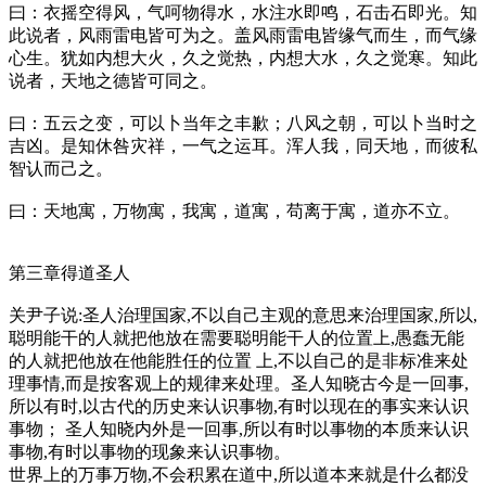
曰：衣摇空得风，气呵物得水，水注水即鸣，石击石即光。知
此说者，风雨雷电皆可为之。盖风雨雷电皆缘气而生，而气缘
心生。犹如内想大火，久之觉热，内想大水，久之觉寒。知此
说者，天地之德皆可同之。
曰：五云之变，可以卜当年之丰歉；八风之朝，可以卜当时之
吉凶。是知休咎灾祥，一气之运耳。浑人我，同天地，而彼私
智认而己之。
曰：天地寓，万物寓，我寓，道寓，苟离于寓，道亦不立。
第三章得道圣人
关尹子说:圣人治理国家,不以自己主观的意思来治理国家,所以,
聪明能干的人就把他放在需要聪明能干人的位置上,愚蠢无能
的人就把他放在他能胜任的位置 上,不以自己的是非标准来处
理事情,而是按客观上的规律来处理。圣人知晓古今是一回事,
所以有时,以古代的历史来认识事物,有时以现在的事实来认识
事物； 圣人知晓内外是一回事,所以有时以事物的本质来认识
事物,有时以事物的现象来认识事物。
世界上的万事万物,不会积累在道中,所以道本来就是什么都没