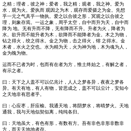
之精；理者，彼之神；爱者，我之精；观者，我之神。爱为
水，观为火。爱执而 观因之为木，观存而爱摄之为金。先想
乎一元之气具乎一物执。爱之以合彼之形，冥观之以合彼之
理，则象存焉。一运之象，周乎太空，自中而升为天，自中而
降为 地。无有升而不降，无有降而不升。升者为火，降者为
水。欲升而不能升者为木，欲降而不能降者为金。木之为物，
钻之得火，绞之得水。金之为物，击之得火，镕 之得水。金
木者，水火之交也。水为精为天，火为神为地，木为魂为人，
金为魄为物。
运而不已者为时，包而有在者为方，惟土终始之，有解之者，
有示之者。
曰：天下之人盖不可以亿兆计，人人之梦各异，夜夜之梦各
异。有天有地，有人有物，皆思成之，盖不可以尘计，安知今
之天地非有思者乎。
曰：心应枣，肝应榆。我通天地，将阴梦水，将晴梦火。天地
通我，我与天地似契似离，纯纯各归。
曰：天地虽大，有色有形，有数有方。吾有非色非形非数非
方，而天天地地者存。