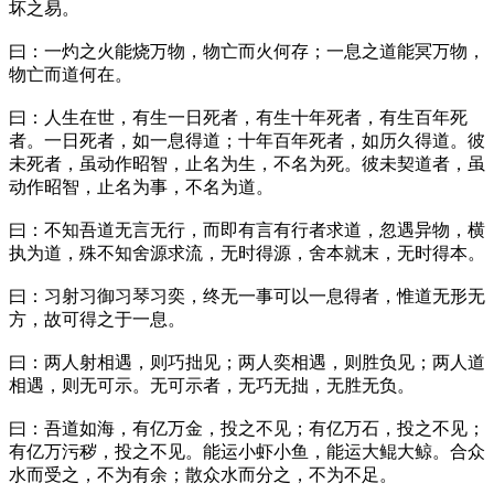
坏之易。
曰：一灼之火能烧万物，物亡而火何存；一息之道能冥万物，
物亡而道何在。
曰：人生在世，有生一日死者，有生十年死者，有生百年死
者。一日死者，如一息得道；十年百年死者，如历久得道。彼
未死者，虽动作昭智，止名为生，不名为死。彼未契道者，虽
动作昭智，止名为事，不名为道。
曰：不知吾道无言无行，而即有言有行者求道，忽遇异物，横
执为道，殊不知舍源求流，无时得源，舍本就末，无时得本。
曰：习射习御习琴习奕，终无一事可以一息得者，惟道无形无
方，故可得之于一息。
曰：两人射相遇，则巧拙见；两人奕相遇，则胜负见；两人道
相遇，则无可示。无可示者，无巧无拙，无胜无负。
曰：吾道如海，有亿万金，投之不见；有亿万石，投之不见；
有亿万污秽，投之不见。能运小虾小鱼，能运大鲲大鲸。合众
水而受之，不为有余；散众水而分之，不为不足。