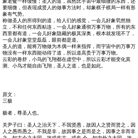
象老鳖一样缓慢；圣人的道，虽然比宇宙中最细微的东西，还
要细微，但表现成贤人的做事方法时，却象棋子棋局一样有形
象有气势。
称做圣人的所得到的道，给人们的感觉，一会儿好象茕然独
立，不和任何东西粘连，一会儿好象通彻万事万物，所有的东
西里都有道，一会儿好象隐藏的极其深奥，根本就发现不了，
一会儿好象堂堂磊磊，眼前都是道。
圣人的道，能将万物做为木偶一样来指挥，而宇宙中的万事万
物没有一样东西能动得了道，所以道高贵于万事万物。
云彩的卷舒，小鸟的飞翔都在虚空中，所以云彩才能变化莫
测、小鸟才能自由飞翔，圣人之道，也是如此。
原文：
三极
极者，尊圣人也。
关尹子曰：圣人之治天下，不我贤愚，故因人之贤而贤之，因
人之愚而愚之。不我是非，故因事之是而是之，因事之非而非
之。知古今之大同，故或先古，或先 今。知内外之大同，故