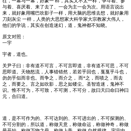
往，一幕与一幕，好象一 样，其实又不太一样，争斗着、参
与着、喜厌着、来了去了、一会为主一会为次。用语言说出
来，就好象用嘴巴吹影子一样，用大脑的思维去想，就好象用
刀刻灰尘 一样，人类的大思想家大科学家大宗教家大伟人，
他们的学说，其实在创造迷幻，道，鬼神都不知晓。
原文对照：
一宇
宇者，道也。
关尹子曰：非有道不可言，不可言即道，非有道不可思，不可
思即道。天物怒流，人事错错然，若若乎回也，戛戛乎斗也，
勿勿乎似而非也。而争之，而介之， 而*之，而啧之，而去
之，而要之。言之如吹影，思之如镂尘。圣智造迷，鬼神不
识。惟不可为，不可致，不可测，不可分，故曰天曰命曰神曰
元，合曰道。
道，是不可作为的、不可达到的、不可进出的，不可探测的、
不可分割的，所以道，称做天意，称做命运，称做神奇，称做
最开始，称做万物之母，称做上帝，称做 自然规律，宇宙中