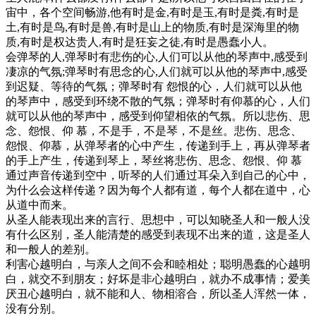
宙中，各个空间畅游,他有时是金,有时是玉,有时是粪,有时是
土,有时是鸟,有时是兽,有时是山上的物质,有时是深海里的物
质,有时是权达贵人,有时是狂妄之徒,有时是愚蠢小人。
会弹琴的人,弹琴时有悲伤的心,人们可以从他的琴声中,感受到
凄凉的气氛;弹琴时有思念的心,人们就可以从他的琴声中,感受
到迟疑、等待的气氛；弹琴时有 怨恨的心，人们就可以从他
的琴声中，感受到环绕不散的气氛；弹琴时有仰慕的心，人们
就可以从他的琴声中，感受到仰望相依的气氛。所以悲伤、思
念、怨恨、仰 慕，不是手，不是琴，不是丝。悲伤、思念、
怨恨、仰慕，从弹琴者的心中产生，传递到手上，再从弹琴者
的手上产生，传递到琴上，琴丝将悲伤、思念、怨恨、仰 慕
通过声音传递到空中，听琴的人们通过耳朵入到自己的心中，
为什么会这样传递？因为每个人都有道，每个人都在道中，心
从道中而来。
从圣人能表现出来的言行、思想中，可以知晓圣人和一般人没
有什么区别，圣人能清楚的感受到表现不出来的道，这是圣人
和一般人的差别。
利害心越明白，与亲人之间不会和睦相处；聪明愚蠢的心越明
白，就交不到朋友；好坏是非心越明白，就办不成事情；爱美
厌丑心越明白，就不能和人、物相溶合，所以圣人浑然一体，
没有分别。