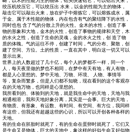
畴，以木的性能为主的物体，钻头快速钻它，可以钻出火来，
绞压机绞压它，可以绞压出 水来，以金的性能为主的物体，
敲击它可以敲出火来，放在炉子中熔炼它，可以熔炼成水，属
于金、属于木性能的物体，内在包含有气的聚结降下的水性，
同时也包 含了气的分散上升的火性。金木的水性，创造了事
物的形象和大地，金木的火性，创造了事物的规律和天空，木
的水火之性，创造了生命的灵魂，金的水火之性，创 造了物
质的体魄。气的运往不停，创建了时间，气的分布、聚散，创
建了空间、方位。土的性质，一直在其中，明白这一切又可以
显示出来。
世界上的人数超过了几十亿，每个人的梦都不一样，同一个
人，每天夜里做的梦也不相同，在梦中有天有地，有人有物，
都是人心里想的。梦中天地、万物、环境、 人物、事情等
等，复杂而繁多，但是人们都不知晓，现在看到的这个客观存
在的天地万物，也同样是心里想的。
我所看到的、体验到的天地，就是我生命中的天地，天地与我
相通相溶，我和天地好象分离，其实是一会事。巨大的天地，
有物质、有形象、有运数、有时间、有空间、有方位，我同样
有这些，但我还有超越这些的心识，所以可以开创各种各样的
天地。
有的生命在胚胎时就死了，有的生命在蛋卵时就死了，它们又
是生命又是物体，巨大的天地中，象这样的好似生命又好似物