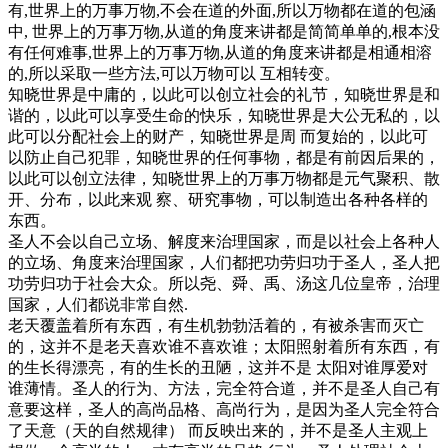
有,世界上的万事万物,不会在道的外面,所以万物都在道的包涵
中, 世界上的万事万物,从道的角度来讲都是简简单单的,根本没
有任何难事,世界上的万事万物,从道的角度来讲都是相通相溶
的,所以采取一些方法,可以万物可以 互相转变。
知晓世界是中庸的，以此可以创立社会的礼节，知晓世界是和
谐的，以此可以享受生命的快乐，知晓世界是大公无私的，以
此可以分配社会上的财产，知晓世界是周 而复始的，以此可
以防止自己犯罪，知晓世界的任何事物，都是有前因后果的，
以此可以创立法律，知晓世界上的万事万物都是元气聚积、散
开、分布，以此来观 察、研究事物，可以制造出各种各样的
东西。
圣人不会以自己立场、解度来治理国家，而是以社会上各种人
的立场、角度来治理国家，人们都把功劳归功于圣人，圣人把
功劳归功于社会大众。所以尧、舜、禹、汤这几位皇帝，治理
国家，人们都说非常自然.
老天覆盖着所有东西，有生机勃勃活着的，有被杀害而灭亡
的，这并不是老天喜欢谁不喜欢谁；太阳照射着所有东西，有
的生长得漂亮，有的生长的丑陋，这并不是 太阳对谁厚爱对
谁薄情。圣人的行为、方法，完全符合道，并不是圣人自己有
意要这样，圣人的高尚品格、高尚行为，是因为圣人完全符合
了天意（天的自然规律） 而反映出来的，并不是圣人主观上