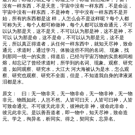
没有一样东西，不是天意，宇宙中没有一样东西，不是命运，
宇宙中没有一样东西，不是神奇，宇中没有一样东西不是开
始，所有的东西都是这 样，人怎么会不是这样呢？每个人都
可称为天，每个人都可称做神，每个人都可以致命通元，不可
以认为那是天，这不是天，不可以认为那是神，这不是神，不
可以 认为那是命，这不是命，不可以认为那是元，这不是
元，所以真正得道者，从任何一样东西中，就知天尽神，致命
通元，求道时，通过学习、体验这些不同的名词、 现象，找
到那同一统一的实质，得道后，已经与宇宙万物的实质相同相
熔，却忘记了曾经求道时，所学到的名词、现象。观察、研究
道，如同观察、研究水，大江大 河大海被认为是水，怎么观
察、研究也观察、研究不全面，但是，不知道我自身的津液涎
泪都是水。
原文： 曰：无一物非天，无一物非命，无一物非神，无一物
非元。物既如此，人岂不然。人皆可曰天，人皆可曰神，人皆
可致命通元。不可彼天此非天，彼神此非 神，彼命此非命，
彼元此非元。是以善吾道者，即一物中，知天尽神，致命造
元。学之，徇异名，析同实。得之，契同实，忘异名。