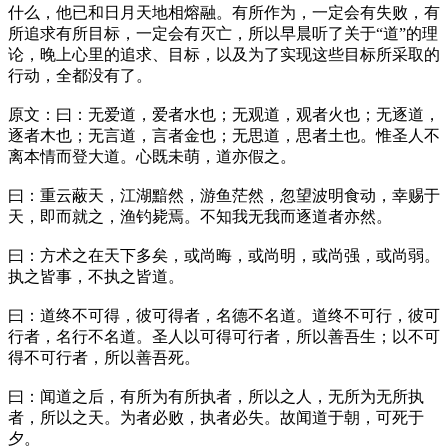
什么，他已和日月天地相熔融。有所作为，一定会有失败，有
所追求有所目标，一定会有灭亡，所以早晨听了关于“道”的理
论，晚上心里的追求、目标，以及为了实现这些目标所采取的
行动，全都没有了。
原文：曰：无爱道，爱者水也；无观道，观者火也；无逐道，
逐者木也；无言道，言者金也；无思道，思者土也。惟圣人不
离本情而登大道。心既未萌，道亦假之。
曰：重云蔽天，江湖黯然，游鱼茫然，忽望波明食动，幸赐于
天，即而就之，渔钓毙焉。不知我无我而逐道者亦然。
曰：方术之在天下多矣，或尚晦，或尚明，或尚强，或尚弱。
执之皆事，不执之皆道。
曰：道终不可得，彼可得者，名德不名道。道终不可行，彼可
行者，名行不名道。圣人以可得可行者，所以善吾生；以不可
得不可行者，所以善吾死。
曰：闻道之后，有所为有所执者，所以之人，无所为无所执
者，所以之天。为者必败，执者必失。故闻道于朝，可死于
夕。