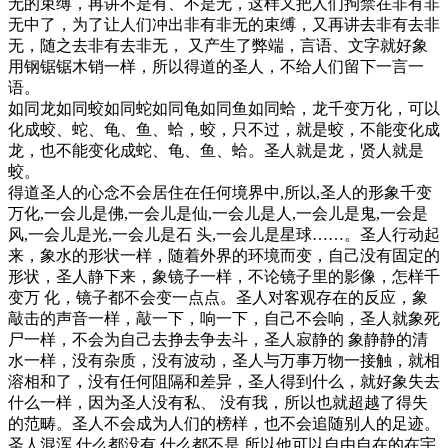
无的束缚，再讲不是有、不是无，这样又把人们拘禁在非有非
无中了，为了让人们冲出非有非无的束缚，又再讲去非有去非
无，随之去非有去非无， 又产生了弊端，言语、文字就好象
用钢锯锯木销一样，所以得道的圣人，不给人们留下一言一
语。
如同龙如同蛟如同蛇如同龟如同鱼如同蛤，龙千变万化，可以
化成蛟、蛇、龟、鱼、蛤，蛟，只不过，就是蛟，不能变化成
龙，也不能变化成蛇、龟、鱼、蛤。圣人就是龙，贤人就是
蛟。
得道圣人的心念不会居住在任何境界中,所以,圣人的形象千变
万化,一会儿是佛,一会儿是仙,一会儿是人,一会儿是鬼,一会是
风,一会儿是光,一会儿是石 头,一会儿是星球……。圣人行动起
来，象水的形状一样，随着外界的环境而变，自己没有固定的
形状，圣人静下来，象镜子一样，不论镜子里的影像，怎样千
变万 化，镜子都不会变一点点。圣人对客观存在的反应，象
敲击的声音一样，敲一下，响一下，自己不会响，圣人就象死
尸一样，不会为自己去挣去争去斗，圣人寂静的 象静静的清
水一样，没有杂质，没有波动，圣人与万事万物一接触，就相
溶相和了，没有任何阻隔和差异，圣人得到什么，就好象失去
什么一样，因为圣人没有私、 没有我，所以也就超越了得失
的范畴。圣人不会成为人们的榜样，也不会追随别人的足迹。
圣人混浑,什么都没有,什么都不是,所以他可以自由自在的在宇