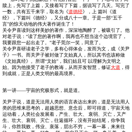
牍上，先写了上篇，又接着写了下篇，据说写了几天。写完了
一数，共有五千来字，取名为《
道德经
》，上 篇叫《道
经》，下篇叫《德经》，又分成八十一章。于是一部“五千
言”的惊天动地的伟大著作诞生了！
关令尹喜读到这样美妙的著作，深深地陶醉了，被吸引了。他
对老子说：“读了您的著作啊，我再也不想当这个边境官了，
我要跟您一起出走了。”老子莞尔一笑，同意了。
关令尹喜研读老子之学，多有心得体会，发而为文，成《关尹
子》一书。而关尹子被封做了文始真人，所以其书也该称做
《文始真经》。所谓“文始”，我们姑且可 以理解为文明之
始。因为他接受了老子的教诲，从而开发智慧，修证
大道
，得
到成就，正是人类文明的最高境界。
第一讲——宇宙的究极形式，就是道。
关尹子说，道是无法用人类的语言表达出来的，道是无法用人
类的思维来思考的，超越思想、意念后，即可得道，宇宙天地
运动着，人类社会发展着，产生、壮大、 衰弱、灭亡，又产
生、壮大、衰弱、灭亡，往返循环，没有开始结尾，你争我
斗，你胜我败，伟业、衰落，层出不穷，一幕一幕，来来往