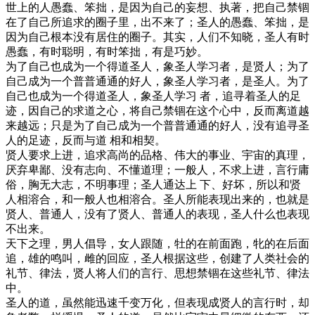
世上的人愚蠢、笨拙，是因为自己的妄想、执著，把自己禁锢
在了自己所追求的圈子里，出不来了；圣人的愚蠢、笨拙，是
因为自己根本没有居住的圈子。其实，人们不知晓，圣人有时
愚蠢，有时聪明，有时笨拙，有是巧妙。
为了自己也成为一个得道圣人，象圣人学习者，是贤人；为了
自己成为一个普普通通的好人，象圣人学习者，是圣人。为了
自己也成为一个得道圣人，象圣人学习 者，追寻着圣人的足
迹，因自己的求道之心，将自己禁锢在这个心中，反而离道越
来越远；只是为了自己成为一个普普通通的好人，没有追寻圣
人的足迹，反而与道 相和相契。
贤人要求上进，追求高尚的品格、伟大的事业、宇宙的真理，
厌弃卑鄙、没有志向、不懂道理；一般人，不求上进，言行庸
俗，胸无大志，不明事理；圣人通达上 下、好坏，所以和贤
人相溶合，和一般人也相溶合。圣人所能表现出来的，也就是
贤人、普通人，没有了贤人、普通人的表现，圣人什么也表现
不出来。
天下之理，男人倡导，女人跟随，牡的在前面跑，牝的在后面
追，雄的鸣叫，雌的回应，圣人根据这些，创建了人类社会的
礼节、律法，贤人将人们的言行、思想禁锢在这些礼节、律法
中。
圣人的道，虽然能迅速千变万化，但表现成贤人的言行时，却