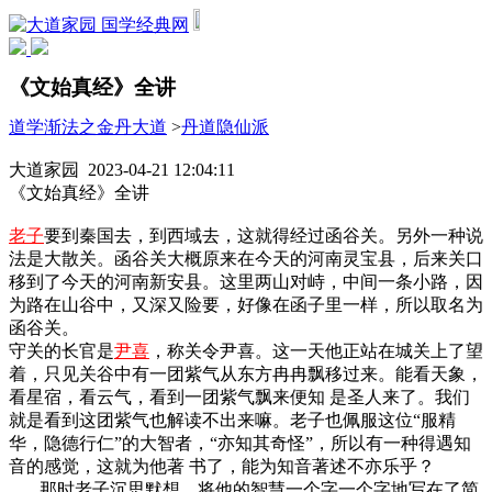
国学经典网
《文始真经》全讲
道学渐法之金丹大道
>
丹道隐仙派
大道家园 2023-04-21 12:04:11
《文始真经》全讲
老子
要到秦国去，到西域去，这就得经过函谷关。另外一种说
法是大散关。函谷关大概原来在今天的河南灵宝县，后来关口
移到了今天的河南新安县。这里两山对峙，中间一条小路，因
为路在山谷中，又深又险要，好像在函子里一样，所以取名为
函谷关。
守关的长官是
尹喜
，称关令尹喜。这一天他正站在城关上了望
着，只见关谷中有一团紫气从东方冉冉飘移过来。能看天象，
看星宿，看云气，看到一团紫气飘来便知 是圣人来了。我们
就是看到这团紫气也解读不出来嘛。老子也佩服这位“服精
华，隐德行仁”的大智者，“亦知其奇怪”，所以有一种得遇知
音的感觉，这就为他著 书了，能为知音著述不亦乐乎？
那时老子沉思默想，将他的智慧一个字一个字地写在了简