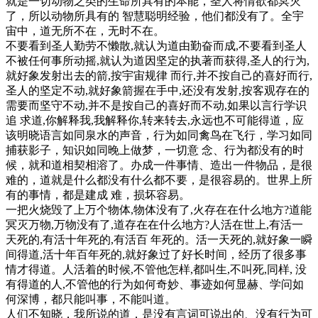
就是一切动物之类的生命所具有的本能，圣人将情欲都冥灭
了，所以动物所具有的 智慧聪明经验，他们都没有了。全宇
宙中，道无所不在，无时不在。
不要看到圣人勤劳不懒散,就认为道由勤奋而成,不要看到圣人
不被任何事所动摇,就认为道因坚定的执著而获得,圣人的行为,
就好象发射出去的箭,按宇宙规律 而行,并不按自己的喜好而行,
圣人的坚定不动,就好象箭握在手中,还没有发射,按客观存在的
需要而坚守不动,并不是按自己的喜好而不动,如果以言行学识
追 求道,你解释我,我解释你,转来转去,永远也不可能得道，应
该明晓语言如同泉水的声音，行为如同禽鸟在飞行，学习如同
捕获影子，知识如同晚上做梦，一切意 念、行为都没有的时
候，就和道相契相溶了。办成一件事情、造出一件物品，是很
难的，道就是什么都没有什么都不要，是很容易的。世界上所
有的事情，都是建成 难，损坏容易。
一把火烧毁了上万个物体,物体没有了,火存在在什么地方?道能
冥灭万物,万物没有了,道存在在什么地方?人活在世上,有活一
天死的,有活十年死的,有活百 年死的。活一天死的,就好象一瞬
间得道,活十年百年死的,就好象过了好长时间，经历了很多事
情才得道。人活着的时候,不管他怎样,都叫生,不叫死,同样, 没
有得道的人,不管他的行为如何奇妙、事迹如何显赫、学问如
何深博，都只能叫事，不能叫道。
人们不知晓，我所说的道，是没有言词可说出的、没有行为可