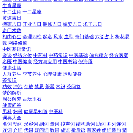
生肖星座
十二生肖
十二星座
黄道吉日
搬家吉日
开业吉日
装修吉日
嫁娶吉日
求子吉日
奇门术数
相由心生
命理四柱
起名
风水
血型
奇门基础
六爻占卜
梅花易
数
网络修道
中医基础常识
杂谈
经络穴位
中药材
中药常识
中医基础
偏方秘方
经方医案
名医
中医健康
经方与应用
中医书籍
倪海厦
健康生活
人群养生
季节养生
心理健康
运动健身
茶常识
功效
冲泡
存放
禁忌
茶器
常识
茶问答
梦的解析
周公解梦
古玩玉石
健康问答
男科
妇科
健康早知道
中医科
词典大全
名词
动词
形容词
副词
量词
拟声词
结构助词
助词
并列连词
连词
介词
代词
疑问词
数词
成语
歇后语
百家姓
组词造句
猜