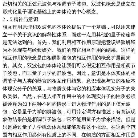
密切相关的正弦元波包与相调节子波包。双波包概念是建立在
形式化量子理论基础上的本体论的中心概念。
2．5 精神与意识
相互作用原理和双波包的本体论提供了一个基础，可以用来建
立一个关于意识的解释性体系，而这一点用其他的量子论诠释
是无法达到的。首先，我们利用相互作用原理把意识经验解释
为本体现实与经验媒介、我们的感官相互作用的结果。这样的
相互作用的概念是由相调制波包的相互作用的概念扩展而来
的。其次，双波包的本体论让我们可以假定相互作用是相调节
子波包，而非量子力学的群波包。因此，意识是本体实体的相
调节子与人类的器官的相互作用结果。意识现象与它的相应本
体现实分子的关系，与物质实体与它的相应本体现实分子的关
系类似。当然，在进入相互作用中的本体现实分子的性质必须
被诠释为如下两种不同的情形：进入物理作用的是正弦元波
包，它是量子力学的群波包，可用薛定谔方程描述；有意识现
象做结果的是相调节子波包，它不能用量子力学来描述。但是
只是通过量子力学概念体系就能够发挥这个概念。在这两个范
围内相互作用必然有性质上的不同。在物质的方面相互作用是