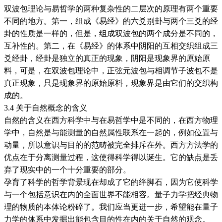
双波包理论与易哲学的两种复杂性的二层次的原理有两个重要
不同的地方。第一，组成《易经》的六爻别卦与两个三爻的经
卦的性质是一样的，但是，组成双波包的两个成分是不同的，
互补性的。第二，在《易经》的体系中阴阳的互相交织组成三
爻经卦，经卦是独立的真正的现象，阴阳是现象界的原始原
料，可是，在双波包理论中，正弦元波包与相调节子波包不是
真正现象，只是现象界的原始原料，现象界是由它们的交织构
成的。
3.4 关于自然概念的含义
自然的含义在西方科学中与在易哲学中是不同的，在西方物理
学中，自然是与能测量的自然属性联系在一起的，例如位置与
动量，所以意识与目的的范畴被完全排斥在外。西方方法学的
优点在于分离测量过程，这使得科学得以诞生。它的缺点是丢
弃了现实中的一个十分重要的部分。
孕育了科学的哲学背景现在却成了它的绊脚石，因为它使科学
与一个包括意识在内的全面世界不能相容。量子力学把经典物
理的物质的本体论粉碎了。我们应当更进一步，希望能在量子
力学的体系中发掘出能包含目的性在内的关于自然的观念。