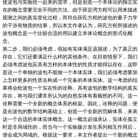
使波包与实验统一起来的需求，但是创造一个本体论的独立实
在的概念需要完全不同的方法。由于薛定谔方程可以用来描述
观测之间的真实变化过程，而符合薛氏方程的波包的量子力学
的干涉有物质的结果，所以本文作者认为，薛氏方程所描述的
波包概念是一个比较合适的用以建立本体论概念的形式化概
念。
第二步，我们必须考虑，假如有实体满足该描述，为了真正的
存在，它们还要满足什么样的其他条件。在目前情形下，我们
必须考虑波包应具有怎样的本体性的性质才能得以存在，这即
是说一个单独的波包不能做一个本体实体，我们必须考虑要加
上怎样更多的性质去构成一个完备的本体实体。这一考虑的结
果将会给波包一个实在性的诠释。具有波包的数学结构的真实
存在，将与我们通常所认为的自然实体有着截然的不同。这一
诠释需要一个全新的概念体系的框架。因此，诠释的问题，便
是在波包的数学结构基础上，创造一个全新的范畴体系，来表
达一个合适的本体实体概念。这一概念必须承认，实体在孤立
时是非局域性的，而当与一个实验媒介发生系列相互作用后，
便会成为局域的。根据这一要求，本文作者提出一个新的概念