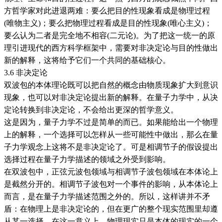
方哲学家对此进退两难：要么把目的性现象看成是物理过程
(唯物主义)；要么把物理过程看成是目的性现象(唯心主义)；
要么认为二者是完全地不相容(二元论)。为了把这一统一的原
理引进现代的西方科学框架中，需要对非决定论与目的性做出
新的解释，这将给予它们一个共同的基础核心。
3.6 非决定论
双波包的本体理论既可以把自然的概念由物质现象扩大到意识
现象，也可以对非决定论提出新的解释。在量子力学中，从决
定论转换到非决定论，不会给出更深的哲学意义。
这是因为，量子力学不过是简单的而已。如果能给出一个物理
上的解释，一个选择可以怎样从一些可能性中做出，那么在量
子力学观念上这将不是非决定论了。可是相调节子的假设提出
选择过程在量子力学描述的领域之外受到影响。
在双波包中，正弦元波包领域与相调节子波包领域在本体论上
是截然分开的。相调节子波包对一个事件的影响，从本体论上
而言，是在量子力学描述范围之外的。所以，这样讲并不矛
盾：在物理上是非决定论的，但在更广的整个现实范围里却遵
从某一选择。在这一意义上，物理现实只是本体的现实的一个