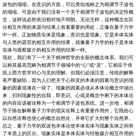
波包的塌缩。在意识的方面，可以类似地称之为相调节子波包
的塌缩。可是由于我们没有一个关于相调节子波包的决定性概
念，这样说必然依旧相对地不明朗。无论怎样，这种概念在区
分相互作用的来源与结果上有着重要的用处，正像在量子力学
中一样。正如物质实体是现象，意识也是现象。它是本体实体
与人类的器官的相互作用的结果，就像量子力学的粒子是本体
实体与观察媒介的相互作用的结果一样。
现在，我们有了一个关于精神哲学的全新的概念体系。我们可
以称其最高范畴为相调节子领域中的“心”或“灵”，它相应于传
统上西方哲学对心与灵的理解。但我们必须注意，传统的解释
有严重缺陷，因为人们把关于心和灵的本体的因素与意识的现
象的因素混淆在一块了。现象的因素必须从本体论概念中抽出
来，归到现象性的自我，即意识。心或灵概念中剩下的本体论
的内容应该被诠释为一个相调节子波包系统。进一步地，相调
节子除在解释量子力学的现实诠释上有重要作用外，它既给心
以自然诠释也使心的概念自然化，并将它扩大到整个自然界。
总之，量子力学的双波包本体论使本体实体与现象实体之间有
了本质上的区分。现象实体是本体实体与经验媒介相互作用的