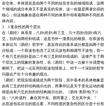
杂交体。本体现实是由两个不同的似实非实的领域组成，这两
个领域的成分本身又不是真实的实体。这一命题是两者比拟的
核心；但这抽象命题在两种不同的体系中却有着两种不同的具
体内容。
3．3 复杂性的两个层次
在《易经》体系里，八卦(经卦)有三爻，六十四卦(别卦)有六
爻，别卦由两经卦组成，这是另外一项类比的根据。在双波包
本体论与《易经》哲学中，真实存在的基本成分都是由两个部
分组成：一个双波包包含了正弦元波包和相调节子波包，而一
个有六爻的别卦是由二个有三爻的经卦组成的。这便产生了两
个层次上的现象的复杂性，在《易经》中这一点被十分清楚地
阐明了。把这一点应用到双波包情形上，对于一个深刻的哲学
问题会产生十分有趣的观点。
《易经》把现实组成描述为两个阶段，其中基本的具体物象是
由有三爻的经卦结构揭示出的，而事件以及关于变化运动的规
律是由有六爻的别卦的结构揭示出的。《易传·系辞传(下)》
说：“八卦成列，象在其中矣。因而重之，爻在其中矣。”
从双波包实在论的观点看，不同程度的复杂性的区分是十分有