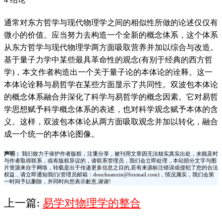
通常对东方哲学与现代物理学之间的相似性所做的论述仅仅有
微小的价值。应当努力去构造一个全新的概念体系，这个体系
从东方哲学与现代物理学两方面吸取营养并加以综合与改造。
基于量子力学中某些最具革命性的观念(有别于经典的西方哲
学)，本文作者构造出一个关于量子论的本体论的诠释。这一
本体论诠释与易哲学在某些方面显示了共同性。双波包本体论
的概念体系融合并深化了科学与易哲学的概念因素。它对易哲
学思想赋予科学概念体系的表述，也对科学观念赋予本体的含
义。这样，双波包本体论从两方面吸取观念并加以转化，融合
成一个统一的本体论图像。
声明：
我们致力于保护作者版权，注重分享，被刊用文章因无法核实真实出处，未能及时
与作者取得联系，或有版权异议的，请联系管理员，我们会立即处理，本站部分文字与图
片资源来自于网络，转载是出于传递更多信息之目的,若有来源标注错误或侵犯了您的合法
权益，请立即通知我们(管理员邮箱：douchuanxin@foxmail.com)，情况属实，我们会第
一时间予以删除，并同时向您表示歉意,谢谢!
上一篇:
易学对物理学的整合