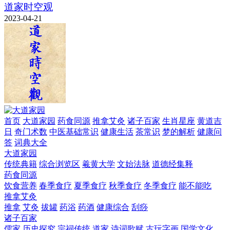
道家时空观
2023-04-21
首页
大道家园
药食同源
推拿艾灸
诸子百家
生肖星座
黄道吉
日
奇门术数
中医基础常识
健康生活
茶常识
梦的解析
健康问
答
词典大全
大道家园
传统典籍
综合浏览区
羲黄大学
文始法脉
道德经集释
药食同源
饮食营养
春季食疗
夏季食疗
秋季食疗
冬季食疗
能不能吃
推拿艾灸
推拿
艾灸
拔罐
药浴
药酒
健康综合
刮痧
诸子百家
儒家
历史探究
宗祠传统
道家
诗词歌赋
古玩字画
国学文化