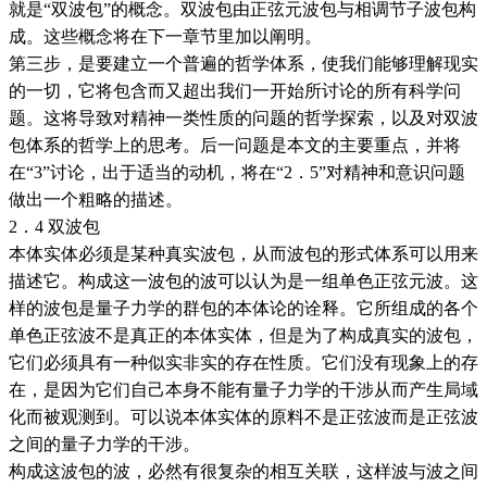
就是“双波包”的概念。双波包由正弦元波包与相调节子波包构
成。这些概念将在下一章节里加以阐明。
第三步，是要建立一个普遍的哲学体系，使我们能够理解现实
的一切，它将包含而又超出我们一开始所讨论的所有科学问
题。这将导致对精神一类性质的问题的哲学探索，以及对双波
包体系的哲学上的思考。后一问题是本文的主要重点，并将
在“3”讨论，出于适当的动机，将在“2．5”对精神和意识问题
做出一个粗略的描述。
2．4 双波包
本体实体必须是某种真实波包，从而波包的形式体系可以用来
描述它。构成这一波包的波可以认为是一组单色正弦元波。这
样的波包是量子力学的群包的本体论的诠释。它所组成的各个
单色正弦波不是真正的本体实体，但是为了构成真实的波包，
它们必须具有一种似实非实的存在性质。它们没有现象上的存
在，是因为它们自己本身不能有量子力学的干涉从而产生局域
化而被观测到。可以说本体实体的原料不是正弦波而是正弦波
之间的量子力学的干涉。
构成这波包的波，必然有很复杂的相互关联，这样波与波之间