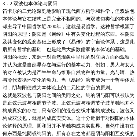
3．2 双波包本体论与阴阳
笛卡尔的二元论深刻地影响了现代西方哲学和科学，但双波包
本体论与它在结构上是完全不相同的。与双波包类似的本体论
却主导了中国哲学近2000年，这就是易哲学。这种哲学根源于
阴阳的原理；阴阳是《易经》中有关变化过程的东西。在阴阳
及其变化的观念基础上形成了《易传》的宇宙论体系，这是此
后所有哲学的基础，也是此后大多数儒家的本体论的基础。
阴阳的概念，来源于对自然现象中呈现的对立两方面的观察，
并认为这是自然界存在与运行的基本动力。例如，男人与女人
的对立被认为是产生生命与维系自然物种的力量。光与暗、热
与冷代表循环变化的动力。当《易经》演变成为一个哲学体系
时，阴与阳便成为本体论上的二元性的宇宙的原则。
这就是双波包与阴阳之间的类同之处。纯的阴与阳可以被认为
是正弦元波与相调节子波。正弦元波与相调节子波单独地并不
构成真实的存在，只有它们的混合交织才能构成波包，波包又
构成双波包，就是构成真实实体。这十分近似于对阴阳的本体
论解释的原理。阴和阳并不单独构成真实世界。自然中没有任
何东西是纯阴或纯阳的。所有存在之物都是阴与阳相互交织的