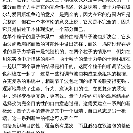
部分而量子力学是它的完全性描述。这意味着，量子力学在玻
尔与爱因斯坦争论的意义上是完全的，因为在它的范围内它是
完整的；但在一个本体论的意义上说，它又是不完全的，因为
它只是描述了本体现实的一个部分而已。
在单个粒子的量子体系中，选择由相调节子波包所决定，它从
由波函数塌缩而致的可能性中做出选择，而这一塌缩过程在标
准的量子力学看来是纯随机的。在两个粒子的情形中，例如在
贝尔实验中所描述的那样，两个粒子的量子力学的干涉纠缠在
一起以至两个事件的结果是相干的。这两个粒子的相调节波包
也纠缠在一起了，这是一些相调节波包构成复杂组织的根据。
在更复杂的系统中，相调节子波包之间的相互关联变得更强，
逐渐地导致了生命、行为、意识和目的性。在更复杂的系统
中，选择变得更复杂，更有效。量子力学的可能的观察结果的
选择变为完全目的性的自由意志过程。这需要建立一系列的新
概念，量子力学的选择是其中一个极端，自由意志是另一极
端。这一系列新生的概念可以延伸至
包括意识与目的性，覆盖所有层次，而且必须在双波包的基础