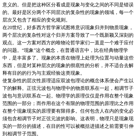
意义的。但是把这种区分看成是现象与变化之间的不同是错误
的。最好是区分两个不同层次的复杂性的现象的领域，每一个
层次又包含了相应的变化规则。
在20世纪，好多西方哲学家试图将意识现象归并到物质现象，
两个层次的复杂性对这个归并方案导致了一个既新颖又深刻的
观点。这一方案对西方的唯物论哲学家们一直是一个难于应付
的问题。“现象”这个概念，在普通语言中，比在经典物理学
中，是丰富多了。现象的本质在物理上处理为位置与动量这些
东西，但是对某种层次的现象的彻底性的分析，并不适合去解
释有目的的行为与主观经验这类现象。
使复杂性的层次性原理适应双波包理论的概念体系便会产生以
下的解释。正弦元波包与物理中的物质联系在一起，相调节子
波包与意识联系在一起。物理学的原理仅仅是作用在整个现象
范围的一部分；而作用在这个有限的物理范围的原理比之作用
在整个现象现实的原理要有限得多。任何包含人在内的变化必
须包含相调节子对正弦元波的影响。这表明，物理只是现象现
实的一部分的描述，在目的性可以被概括进描述之前需要引伸
到相调节子范围。