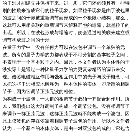
的干涉才能建立并保持下来。进一步，它们还必须具有一些特
别的性质来造成它们的粒子现象。如果粒子现象是由于波包里
的波之间的干涉被重新调节而形成的一个极限小结构，那么，
这就可以用相关联的重新调节来解释群包的塌缩，就是粒子的
出现。所以，在波包形成与塌缩时，便会通过相关联来建立或
调节构成波之间的干涉。
在量子力学中，没有任何力可以在波包中调节一个单独的元
波。所有的量子力学的力都表现于不可分割的基本粒子之间，
不表现于一个基本粒子之内。因此，本文作者认为本体性的干
涉实际上是通过一种比量子力学的力更复杂精巧的调节来实
现。借鉴电磁相互作用与强相互作用中的光子与胶子概念，可
以把这些干涉相应地解释为一种本体性的实体，即所谓的相调
节子，因为它调节正弦元波的相位。
为构成一个波包，一大群的相调节子必须一齐配合起作用。所
以，我们提出这大群调制子构成一个调节波包。没有相调节子
来调节一群正弦元波，这群正弦元波就不能构成一个波包。因
此正弦波包的存在依靠着相调节子波包的作用。所以本文作者
认为，一个基本的本体实体，是由一对双波包构成的，它包含