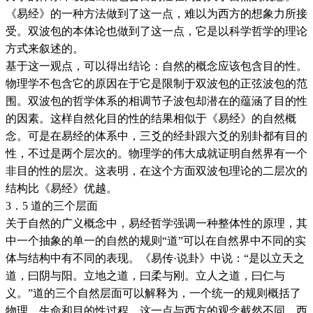
《易经》的一种方法做到了这一点，难以为西方的想象力所接
受。双波包的本体论也做到了这一点，它是以科学哲学的理论
方式来叙述的。
基于这一观点，可以得出结论：自然的概念应该包含目的性。
物理学不包含它的原因在于它是限制于双波包的正弦波包的范
围。双波包的哲学体系的相调节子波包却潜在的蕴涵了目的性
的因素。这样自然化目的性的结果相似于《易经》的自然概
念。可是在易经的体系中，三爻的经卦跟六爻的别卦都有目的
性，不过是两个层次的。物理学的伟大成就证明自然界有一个
非目的性的层次。这表明，在这个方面双波包理论的二层次的
结构比《易经》优越。
3．5 道的三个层面
关于自然的广义概念中，易经哲学强调一种整体性的原理，其
中一个抽象的单一的自然的规则“道”可以在自然界中不同的实
体与结构中有不同的表现。《易传·说卦》中说：“是以立天之
道，曰阴与阳。立地之道，曰柔与刚。立人之道，曰仁与
义。”道的三个自然层面可以解释为，一个统一的规则概括了
物理、生命和目的性过程。这一点与西方的观念截然不同。西