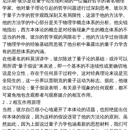
尼尔斯·玻尔是在量子论出现时期的一位偏好哲学的著名物理
学家。他对量子理论引起的哲学问题进行过深刻思考。玻尔关
于量子力学的哲学观既深刻又有局限性，这源于他的方法学。
他的方法学的中心部分是关于物理学概念体系的分析。他尖锐
地指出，西方本体论的概念是对经验现象产生的概念体系的不
适当的外推。玻尔的哲学观的局限在于，他的方法学过份强调
了物理学中的经验基础而忽视了他分析中暴露出的量子力学含
有的思想体系的内涵。
在他著名的科莫演讲中，玻尔陈述了量子论的基础：或许可以
用所谓“量子假设”来表述，即一个基本的不连续性或更确切地
说是分立性，存在于任何原子过程中。这对经典理论来说是完
全陌生的，这一分界以普朗克的量子运动为标志。据此，他做
出以下结论：量子假设表明，有关原子现象的任何观察，都不
可避免地包含观察者与观察媒介的相互作用。
2．2 相互作用原理
当然，玻尔自己很小心地避开了本体论的话题，也拒绝提出任
何本体的假设，因为这样的假设违背了他的方法论的原则。虽
然如此，因为上面说过量子力学包涵着新的思想材料，我们可