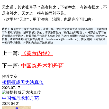
天之道，其犹张弓乎？高者抑之，下者举之；有馀者损之，不
足者补之。天之道，损有馀而补不足。
（这里的“天道”，用于治病、治国，也是完全可以的）
声明：
我们致力于保护作者版权，注重分享，被刊用文章因无法核实真实出处，未能及时
与作者取得联系，或有版权异议的，请联系管理员，我们会立即处理，本站部分文字与图
片资源来自于网络，转载是出于传递更多信息之目的,若有来源标注错误或侵犯了您的合法
权益，请立即通知我们(管理员邮箱：douchuanxin@foxmail.com)，情况属实，我们会第
一时间予以删除，并同时向您表示歉意,谢谢!
上一篇:
《黄帝内经》
下一篇:
中国炼丹术和丹药
推荐文章
顿悟顿成无为法真传
2023-07-17
中国炼丹术和丹药
2023-04-21