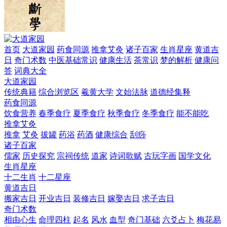
首页
大道家园
药食同源
推拿艾灸
诸子百家
生肖星座
黄道吉
日
奇门术数
中医基础常识
健康生活
茶常识
梦的解析
健康问
答
词典大全
大道家园
传统典籍
综合浏览区
羲黄大学
文始法脉
道德经集释
药食同源
饮食营养
春季食疗
夏季食疗
秋季食疗
冬季食疗
能不能吃
推拿艾灸
推拿
艾灸
拔罐
药浴
药酒
健康综合
刮痧
诸子百家
儒家
历史探究
宗祠传统
道家
诗词歌赋
古玩字画
国学文化
生肖星座
十二生肖
十二星座
黄道吉日
搬家吉日
开业吉日
装修吉日
嫁娶吉日
求子吉日
奇门术数
相由心生
命理四柱
起名
风水
血型
奇门基础
六爻占卜
梅花易