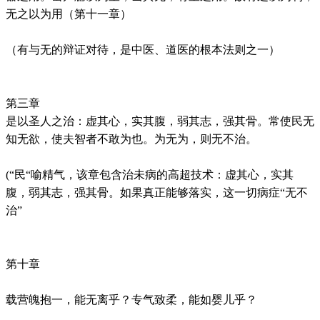
无之以为用（第十一章）
（有与无的辩证对待，是中医、道医的根本法则之一）
第三章
是以圣人之治：虚其心，实其腹，弱其志，强其骨。常使民无
知无欲，使夫智者不敢为也。为无为，则无不治。
(“民“喻精气，该章包含治未病的高超技术：虚其心，实其
腹，弱其志，强其骨。如果真正能够落实，这一切病症“无不
治”
第十章
载营魄抱一，能无离乎？专气致柔，能如婴儿乎？