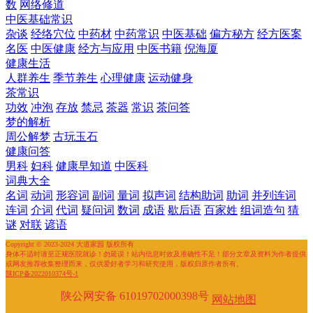
数
网络修道
中医基础常识
杂谈
经络穴位
中药材
中药常识
中医基础
偏方秘方
经方医案
名医
中医健康
经方与应用
中医书籍
倪海厦
健康生活
人群养生
季节养生
心理健康
运动健身
茶常识
功效
冲泡
存放
禁忌
茶器
常识
茶问答
梦的解析
周公解梦
古玩玉石
健康问答
男科
妇科
健康早知道
中医科
词典大全
名词
动词
形容词
副词
量词
拟声词
结构助词
助词
并列连词
连词
介词
代词
疑问词
数词
成语
歇后语
百家姓
组词造句
猜
谜
对联
谚语
Copyright © 2023-2024 大道家园 版权所有
身体不适时请至正规医院就诊！勿延误！站内信息时效及准确性不足！部分文章及资料为作者提供
或网友推荐收集整理而来，仅供爱好者学习和研究使用，版权归原作者所有。
陕ICP备2022010374号-1
陕公网安备 61019702000398号
网站地图