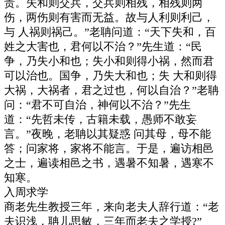
贵。失和则交兵，交兵则相残，相残则两
伤，两伤则有害而无益。故与人利则利己，
与 人祸则祸己。”老聃问道：“天下失和，百
姓之大害也，君何以不治？”先生道：“民
争，乃失小和也；失小和则得小祸，然而君
可以治也。国争，乃失大和也；失 大和则得
大祸，大祸者，君之过也，何以自治？”老聃
问：“君不可自治，神何以不治？”先生
道：“先哲未传，古籍未载，愚师不敢妄
言。”夜晚，老聃以其疑惑 问其母，母不能
答；问家将，家将不能言。于是，遍访相邑
之士，遍读相邑之书，遇暑不知暑，遇寒不
知寒。
入周求学
商老先生教授三年，来向老夫人辞行道：“老
夫识浅，聃儿思敏，三年而老夫之学授?”