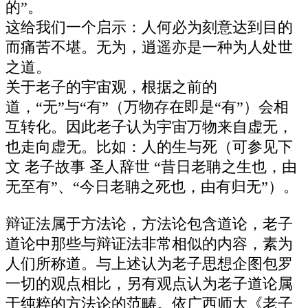
的”。
这给我们一个启示：人何必为刻意达到目的
而痛苦不堪。无为，逍遥亦是一种为人处世
之道。
关于老子的宇宙观，根据之前的
道，“无”与“有”（万物存在即是“有”）会相
互转化。因此老子认为宇宙万物来自虚无，
也走向虚无。比如：人的生与死（可参见下
文 老子故事 圣人辞世 “昔日老聃之生也，由
无至有”、“今日老聃之死也，由有归无”）。
辩证法属于方法论，方法论包含道论，老子
道论中那些与辩证法非常相似的内容，素为
人们所称道。与上述认为老子思想企图包罗
一切的观点相比，另有观点认为老子道论属
于纯粹的方法论的范畴。依广西师大《老子