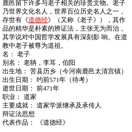
鹿邑留下许多与老子相关的珍贵文物。老子
乃世界文化名人，世界百位历史名人之一，
存世有《
道德经
》（又称《老子》），其作
品的精华是朴素的辨证法，主张无为而治，
其学说对中国哲学发展具有深刻影 响。在道
教中老子被尊为道祖。
名： 老子
别名： 老聃，李耳，伯阳
出生地： 苦县历乡（今河南鹿邑太清宫镇）
出生日期： 约前571年（待考）
逝世日期： 前471年
职业： 道家
主要成就： 道家学派继承及承传人
辩证法思想
代表作品： 《道德经》