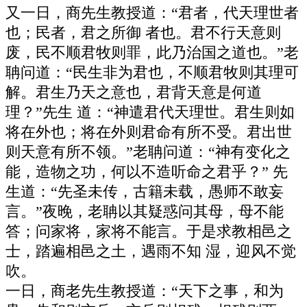
又一日，商先生教授道：“君者，代天理世者
也；民者，君之所御 者也。君不行天意则
废，民不顺君牧则罪，此乃治国之道也。”老
聃问道：“民生非为君也，不顺君牧则其理可
解。君生乃天之意也，君背天意是何道
理？”先生 道：“神遣君代天理世。君生则如
将在外也；将在外则君命有所不受。君出世
则天意有所不领。”老聃问道：“神有变化之
能，造物之功，何以不造听命之君乎？” 先
生道：“先圣未传，古籍未载，愚师不敢妄
言。”夜晚，老聃以其疑惑问其母，母不能
答；问家将，家将不能言。于是求教相邑之
士，踏遍相邑之土，遇雨不知 湿，迎风不觉
吹。
一日，商老先生教授道：“天下之事，和为