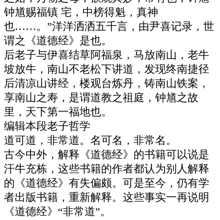
钟馗赐福镇 宅，中榜得魁，真神
也……。”洋洋洒洒五千言，由尹喜记录，世
谓之《道德经》是也。
后老子与伊喜结草阿福泉，马放南山，老牛
坡放牛，南山不老松下讲道，发现终南捷径
后清凉山讲经，楼观台炼丹，铸南山铁案，
享南山之寿，是谓道教之祖庭，钟馗之故
里，天下第一福地也。
编辑本段老子哲学
道可道，非常道。名可名，非常名。
古今中外，解释《道德经》的书籍可以说是
汗牛充栋，这些书籍的作者都认为别人解释
的《道德经》有失偏颇。可是至今，仍有学
者出版书籍，重新解释。这些事实一再说明
《道德经》“非常道”。