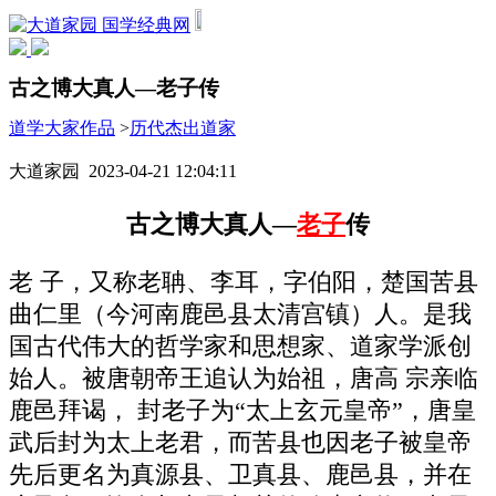
国学经典网
古之博大真人—老子传
道学大家作品
>
历代杰出道家
大道家园 2023-04-21 12:04:11
古之博大真人—
老子
传
老 子，又称老聃、李耳，字伯阳，楚国苦县
曲仁里（今河南鹿邑县太清宫镇）人。是我
国古代伟大的哲学家和思想家、道家学派创
始人。被唐朝帝王追认为始祖，唐高 宗亲临
鹿邑拜谒， 封老子为“太上玄元皇帝”，唐皇
武后封为太上老君，而苦县也因老子被皇帝
先后更名为真源县、卫真县、鹿邑县，并在