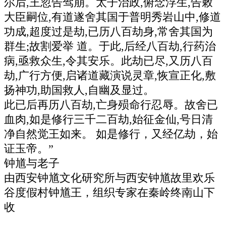
尔后,王忽告驾崩。太子治政,俯念浮生,告敕
大臣嗣位,有道遂舍其国于普明秀岩山中,修道
功成,超度过是劫,已历八百劫身,常舍其国为
群生;故割爱举 道。于此,后经八百劫,行药治
病,亟救众生,令其安乐。此劫已尽,又历八百
劫,广行方便,启诸道藏演说灵章,恢宣正化,敷
扬神功,助国救人,自幽及显过。
此已后再历八百劫,亡身殒命行忍辱。故舍已
血肉,如是修行三千二百劫,始征金仙,号日清
净自然觉王如来。 如是修行，又经亿劫，始
证玉帝。”
钟馗与老子
由西安钟馗文化研究所与西安钟馗故里欢乐
谷度假村钟馗王，组织专家在秦岭终南山下
收