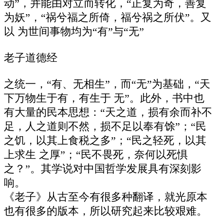
动”，并能由对立而转化，“正复为奇，善复
为妖”，“祸兮福之所倚，福兮祸之所伏”。又
以 为世间事物均为“有”与“无”
老子道德经
之统一，“有、无相生”，而“无”为基础，“天
下万物生于有，有生于 无”。此外，书中也
有大量的民本思想：“天之道，损有余而补不
足，人之道则不然，损不足以奉有馀”；“民
之饥，以其上食税之多”；“民之轻死，以其
上求生 之厚”；“民不畏死，奈何以死惧
之？”。其学说对中国哲学发展具有深刻影
响。
《老子》从古至今有很多种翻译，就光原本
也有很多的版本，所以研究起来比较艰难。