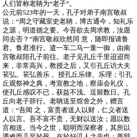
人们皆称老聃为“老子”。
公元前523年的一天，孔子对弟子南宫敬叔
说：“周之守藏室史老聃，博古通今，知礼乐
之源，明道德之要。今吾欲去周求教，汝愿
同去否？”南宫敬叔欣然同 意，随即报请鲁
君。鲁君准行。遣一车二马一童一御，由南
宫敬叔陪孔子前往。老子见孔丘千里迢迢而
来，非常高兴，教授之后，又引孔丘访大夫
苌弘。苌弘善乐， 授孔丘乐律、乐理；引孔
丘观祭神之典，考宣教之地，察庙会礼仪，
使孔丘感叹不已，获益不浅。逗留数日。孔
丘向老子辞行。老聃送至馆舍之外，赠言
道：“吾闻 之，富贵者送人以财，仁义者送
人以言。吾不富不贵，无财以送汝；愿以数
言相送。当今之世，聪明而深察者，其所以
遇难而几至於死，在於好讥人之非也；善辩