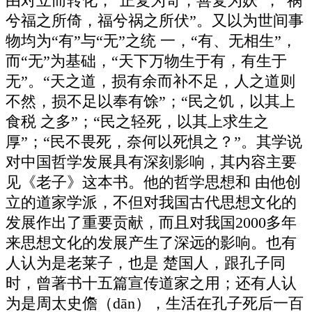
由对立而转化，“正复为奇，善复为妖”，“祸
兮福之所倚，福兮祸之所伏”。又以为世间事
物均为“有”与“无”之统 一，“有、无相生”，
而“无”为基础，“天下万物生于有，有生于
无”。“天之道，损有余而补不足，人之道则
不然，损不足以奉有馀”；“民之饥，以其上
食税 之多”；“民之轻死，以其上求生之
厚”；“民不畏死，奈何以死惧之？”。其学说
对中国哲学发展具有深刻影响，其内容主要
见《老子》这本书。他的哲学思想和 由他创
立的道家学派，不但对我国古代思想文化的
发展作出了重要贡献，而且对我国2000多年
来思想文化的发展产生了深远的影响。也有
人认为是老莱子，也是 楚国人，跟孔子同
时，曾著书十五篇宣传道家之用；还有人认
为是周太史儋（dān），生活在孔子死后一百