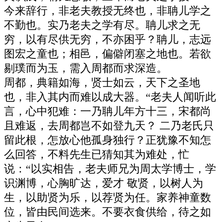
今来辞行，非老夫教授无终也，非聃儿学之
不勤也。实乃老夫之学有尽。聃儿求之无
穷，以有尽供无穷，不亦困乎？聃儿，志远
图宏之童也；相邑，偏僻闭塞之地也。若欲
剔璞而为玉，需入周都而求深造。
周都，典籍如海，贤士如云，天下之圣地
也，非入其内而难以成大器。“老夫人闻听此
言，心中犯难：一乃聃儿年方十三，宋都尚
且难返，去周都岂不如登九天？ 二乃老氏只
留此根，怎放心他孤身独行？正犹豫不知怎
么回答，不料先生已猜知其为难处，忙
说：“以实相告，老夫师兄为周太学博士，学
识渊博，心胸旷达，爱才 敬贤，以树人为
生，以助贤为乐，以荐贤为任。家养神童数
位，皆由民间选来。不要衣食供给，待之如