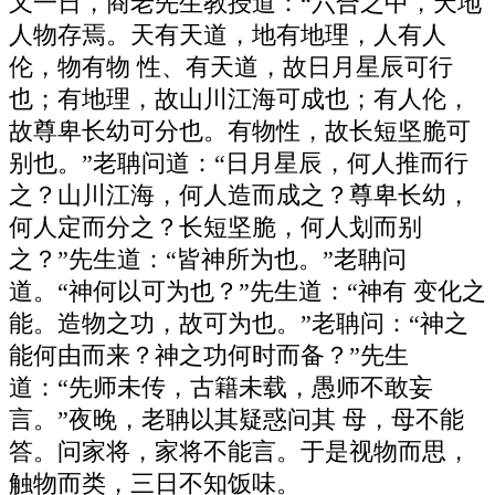
又一日，商老先生教授道：“六合之中，天地
人物存焉。天有天道，地有地理，人有人
伦，物有物 性、有天道，故日月星辰可行
也；有地理，故山川江海可成也；有人伦，
故尊卑长幼可分也。有物性，故长短坚脆可
别也。”老聃问道：“日月星辰，何人推而行
之？山川江海，何人造而成之？尊卑长幼，
何人定而分之？长短坚脆，何人划而别
之？”先生道：“皆神所为也。”老聃问
道。“神何以可为也？”先生道：“神有 变化之
能。造物之功，故可为也。”老聃问：“神之
能何由而来？神之功何时而备？”先生
道：“先师未传，古籍未载，愚师不敢妄
言。”夜晚，老聃以其疑惑问其 母，母不能
答。问家将，家将不能言。于是视物而思，
触物而类，三日不知饭味。