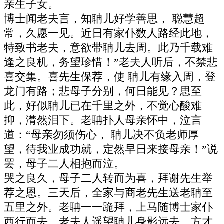
亲生子女。
博士闻老夫言，知聃儿好学善思， 聪慧超
常，久愿一见。近日有家仆数人路经此地，
特致书老夫，意欲带聃儿去周。此乃千载难
逢之良机，务望珍惜！”老夫人听后，不禁悲
喜交集。喜先生保荐，使 聃儿有缘入周，登
龙门有路；悲母子分别，何日能见？思至
此，好似聃儿已在千里之外，不觉心酸难
抑，潸然泪下。老聃扑人母亲怀中，泣言
道：“母亲勿须伤心， 聃儿决不负老师厚
望，待我业成功就，定然早日来接母亲！”说
罢，母子二人相抱而泣。
哭之良久，母子二人转而为喜，拜谢先生举
荐之恩。三天后，全家与商老先生送老聃至
五里之外。老聃一一跪拜，上马随博士家仆
西行而去。老夫人遥望聃儿身影远去，方才