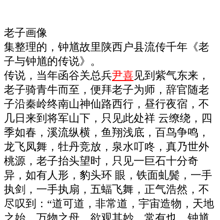
老子画像
集整理的，钟馗故里陕西户县流传千年《老
子与钟馗的传说》。
传说，当年函谷关总兵
尹喜
见到紫气东来，
老子骑青牛而至，便拜老子为师，辞官随老
子沿秦岭终南山神仙路西行，昼行夜宿，不
几日来到将军山下，只见此处祥 云缭绕，四
季如春，溪流纵横，鱼翔浅底，百鸟争鸣，
龙飞凤舞，牡丹竞放，泉水叮咚，真乃世外
桃源，老子抬头望时，只见一巨石十分奇
异，如有人形，豹头环 眼，铁面虬鬓，一手
执剑，一手执扇，五蝠飞舞，正气浩然，不
尽叹到：“道可道，非常道，宇宙造物，天地
之始，万物之母，欲观其妙，常有也，钟馗