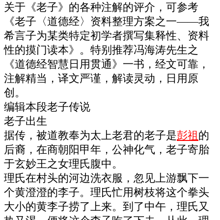
关于《老子》的各种注解的评介，可参考
《老子〈道德经〉资料整理方案之一——我
希言子为某类特定初学者撰写集释性、资料
性的摸门读本》。特别推荐冯海涛先生之
《道德经智慧日用贯通》一书，经文可靠，
注解精当，译文严谨，解读灵动，日用原
创。
编辑本段老子传说
老子出生
据传，被道教奉为太上老君的老子是
彭祖
的
后裔，在商朝阳甲年，公神化气，老子寄胎
于玄妙王之女理氏腹中。
理氏在村头的河边洗衣服，忽见上游飘下一
个黄澄澄的李子。理氏忙用树枝将这个拳头
大小的黄李子捞了上来。到了中午，理氏又