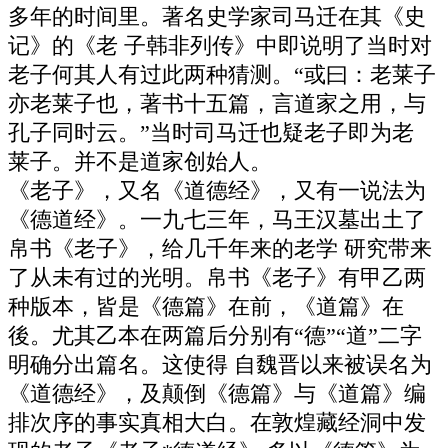
多年的时间里。著名史学家司马迁在其《史
记》的《老 子韩非列传》中即说明了当时对
老子何其人有过此两种猜测。“或曰：老莱子
亦老莱子也，著书十五篇，言道家之用，与
孔子同时云。”当时司马迁也疑老子即为老
莱子。并不是道家创始人。
《老子》，又名《道德经》，又有一说法为
《德道经》。一九七三年，马王汉墓出土了
帛书《老子》，给几千年来的老学 研究带来
了从未有过的光明。帛书《老子》有甲乙两
种版本，皆是《德篇》在前，《道篇》在
後。尤其乙本在两篇后分别有“德”“道”二字
明确分出篇名。这使得 自魏晋以来被误名为
《道德经》，及颠倒《德篇》与《道篇》编
排次序的事实真相大白。在敦煌藏经洞中发