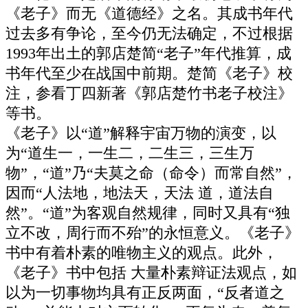
《老子》而无《道德经》之名。其成书年代
过去多有争论，至今仍无法确定，不过根据
1993年出土的郭店楚简“老子”年代推算，成
书年代至少在战国中前期。楚简《老子》校
注，参看丁四新著《郭店楚竹书老子校注》
等书。
《老子》以“道”解释宇宙万物的演变，以
为“道生一，一生二，二生三，三生万
物”，“道”乃“夫莫之命（命令）而常自然”，
因而“人法地，地法天，天法 道，道法自
然”。“道”为客观自然规律，同时又具有“独
立不改，周行而不殆”的永恒意义。《老子》
书中有着朴素的唯物主义的观点。此外，
《老子》书中包括 大量朴素辩证法观点，如
以为一切事物均具有正反两面，“反者道之