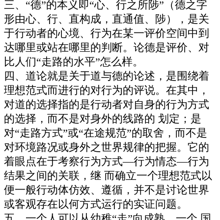
三、“德”的本义即“心、行之所陟”（德之字
形由心、行、直构成，直通值、陟），是关
于行动者的心境、行为在某一评价空间中到
达哪里或站在哪里的判断。论德是评价、对
比人们“走路的水平”怎么样。
四、道论就是关于道与德的论述，是围绕着
理想范式而进行的对行为的评说。在其中，
对道的选择指的是行动者对自身的行为方式
的选择，而不是对身外的线路的 划定；是
对“走路方式”或“在途规范”的取舍，而不是
对环境路况或身外之世界规律的把握。它的
着眼点在于考察行为方式—行为情态—行为
结果之间的关联，继 而确立一个理想范式以
便一般行动体仿效、遵循，并不是讨论世界
或客观存在以何方式运行的实证问题。
五、一个人可以从幼稚“走”向成熟，一个 国