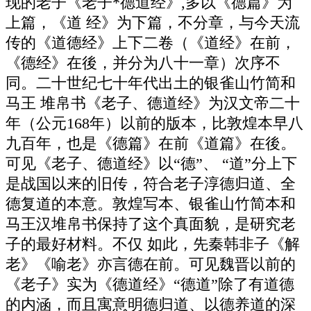
现的老子《老子*德道经》,多以《德篇》为
上篇，《道 经》为下篇，不分章，与今天流
传的《道德经》上下二卷（《道经》在前，
《德经》在後，并分为八十一章）次序不
同。二十世纪七十年代出土的银雀山竹简和
马王 堆帛书《老子、德道经》为汉文帝二十
年（公元168年）以前的版本，比敦煌本早八
九百年，也是《德篇》在前《道篇》在後。
可见《老子、德道经》以“德”、 “道”分上下
是战国以来的旧传，符合老子淳德归道、全
德复道的本意。敦煌写本、银雀山竹简本和
马王汉堆帛书保持了这个真面貌，是研究老
子的最好材料。不仅 如此，先秦韩非子《解
老》《喻老》亦言德在前。可见魏晋以前的
《老子》实为《德道经》“德道”除了有道德
的内涵，而且寓意明德归道、以德养道的深