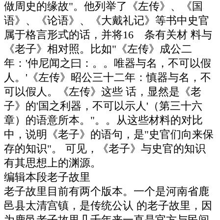
做周史的缘故"。他列举了《左传》、《国
语》、《论语》、《大戴礼记》等书中史官
属于格言形式的话，并将16 条有关材 料与
《老子》相对照。比如"《左传》成公二
年：'仲尼闻之曰：。。唯器与名，不可以假
人。'《左传》昭公三十二年：慎器与名，不
可以假人。《左传》这些 话，显然是《老
子》的'国之利器，不可以示人'（第三十六
章）的语意所本。"。。从这些材料的对比
中，说明《老子》的语句，是"史官们向来保
存的知识"。 可见，《老子》与史官的知识
有其思想上的渊源。
编辑本段老子故里
老子故里目前有两个版本。一个是河南省鹿
邑县太清宫镇，是传统公认 的老子故里，因