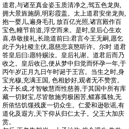
道君,与诸至真金姿玉质清净之,驾五色龙舆,
拥大景旌施荫,明彩霞盖。太上道君安坐龙舆,
抱一婴儿,遍身毛孔 放百亿光照,诸宫殿作百
宝色,幢节前道,浮空而来。是时,皇后心生欢
喜,恭敬接礼,长跪道前曰:君言今王无嗣,愿乞
此子为社稷主伏,愿慈悲哀愍听许。尔时 道君
答皇后曰:愿特赐汝。皇后礼谢。道君后而乃
收之。皇后收已,便从梦中归觉而怀孕一年,于
丙午岁正月九日午时诞于王宫。当生之时,身
宝光穆,充满王国, 色相妙好,观者无不赞赏。
太子长成,才智敏慧而性慈善,于其国中所有库
藏一切财宝,尽皆散施穷极困苦,鳏寡孤独,无
所依怙饥馑残废一切众生。仁爱和逊歌谣,有
道化及遐方,天下仰从归仁太子。父王大加庆
赏。