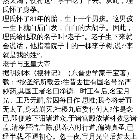
热又渴，便将这个李子吃了下去。从此，理
氏怀了身孕。
理氏怀了81年的胎，生下一个男孩。这男孩
一生下就白眉白发，白白的大胡子。因此，
理氏给他取的名子叫“老子”。老子生下来就
会说话，他指着院子中的一棵李子树,说:“李
就是我的姓”。
老子与玉皇大帝
据明刻本《搜神记》（东晋史学家干宝著）
载：“按圣纪所载云:往昔去世有国名号光严
妙药,其国王者名曰净德。时王有后,名宝月
光。王乃无嗣,常因每日作 思惟;我今将老而
无太子,身若崩灭,社稷九庙委付何人?作是念
已,即便敕下诏诸道众,于诸宫殿依诸科教悬诸
盖,清净严洁广陈,供养六时行道,偏祷真圣,已
经半载,不退初心。忽一夜,宝月光皇后梦太上