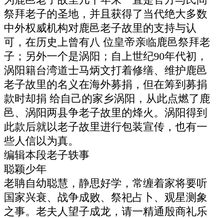
为鹿邑老子故里几千年来一直是官方与民间
祭拜老子的圣地，并且获得了当代绝大多数
中外权威机构对鹿邑老子故里的支持与认
可，在历史上曾有八 位皇帝亲临鹿邑祭拜老
子；另外一个是涡阳；自上世纪90年代初，
涡阳籍台湾道士马炳文打着修缮、维护鹿邑
老子故里的名义在海外募捐，但在筹到募捐
款时却捐 给自己的家乡涡阳，从此点燃了鹿
邑、涡阳两县争老子故里的烽火。涡阳得到
此款后就以老子故里进行包装宣传，也有一
些人信以为真。
编辑本段老子轶事
聪颖少年
老聃自幼聪慧，静思好学，常缠着家将要听
国家兴衰、战争成败、祭祀占卜、观星测象
之事。老夫人望子成龙，请一精通殷商礼乐