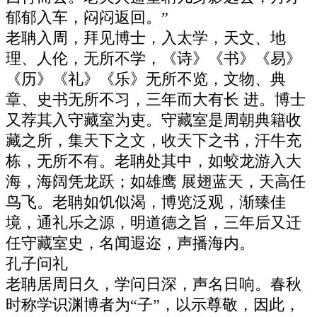
郁郁入车，闷闷返回。”
老聃入周，拜见博士，入太学，天文、地
理、人伦，无所不学，《诗》《书》《易》
《历》《礼》《乐》无所不览，文物、典
章、史书无所不习，三年而大有长 进。博士
又荐其入守藏室为吏。守藏室是周朝典籍收
藏之所，集天下之文，收天下之书，汗牛充
栋，无所不有。老聃处其中，如蛟龙游入大
海，海阔凭龙跃；如雄鹰 展翅蓝天，天高任
鸟飞。老聃如饥似渴，博览泛观，渐臻佳
境，通礼乐之源，明道德之旨，三年后又迁
任守藏室史，名闻遐迩，声播海内。
孔子问礼
老聃居周日久，学问日深，声名日响。春秋
时称学识渊博者为“子”，以示尊敬，因此，