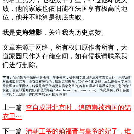
的君主势力，他还太早了些，不过他即便失
败，他的家族也依旧能在法国享有极高的地
位，他并不能算是彻底失败。
我是
史海魅影
，关注我为历史点赞。
文章来源于网络，所有权归原作者所有，大
道家园只作为存储空间，如有侵权请联系我
们进行删除。
声明：
我们致力于保护作者版权，注重分享，被刊用文章因无法核实真实出处，未能及时
与作者取得联系，或有版权异议的，请联系管理员，我们会立即处理，本站部分文字与图
片资源来自于网络，转载是出于传递更多信息之目的,若有来源标注错误或侵犯了您的合法
权益，请立即通知我们(管理员邮箱：douchuanxin@foxmail.com)，情况属实，我们会第
一时间予以删除，并同时向您表示歉意,谢谢!
上一篇:
李自成进北京时，追随崇祯殉国的锦
衣卫···
下一篇:
清朝王爷的嫡福晋与皇帝的妃子，谁