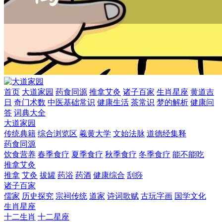
首页
大道家园
药食同源
推拿艾灸
诸子百家
生肖星座
黄道吉
日
奇门术数
中医基础常识
健康生活
茶常识
梦的解析
健康问
答
词典大全
大道家园
传统典籍
综合浏览区
羲黄大学
文始法脉
道德经集释
药食同源
饮食营养
春季食疗
夏季食疗
秋季食疗
冬季食疗
能不能吃
推拿艾灸
推拿
艾灸
拔罐
药浴
药酒
健康综合
刮痧
诸子百家
儒家
历史探究
宗祠传统
道家
诗词歌赋
古玩字画
国学文化
生肖星座
十二生肖
十二星座