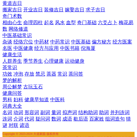
黄道吉日
搬家吉日
开业吉日
装修吉日
嫁娶吉日
求子吉日
奇门术数
相由心生
命理四柱
起名
风水
血型
奇门基础
六爻占卜
梅花易
数
网络修道
中医基础常识
杂谈
经络穴位
中药材
中药常识
中医基础
偏方秘方
经方医案
名医
中医健康
经方与应用
中医书籍
倪海厦
健康生活
人群养生
季节养生
心理健康
运动健身
茶常识
功效
冲泡
存放
禁忌
茶器
常识
茶问答
梦的解析
周公解梦
古玩玉石
健康问答
男科
妇科
健康早知道
中医科
词典大全
名词
动词
形容词
副词
量词
拟声词
结构助词
助词
并列连词
连词
介词
代词
疑问词
数词
成语
歇后语
百家姓
组词造句
猜
谜
对联
谚语
Copyright © 2023-2024 大道家园 版权所有