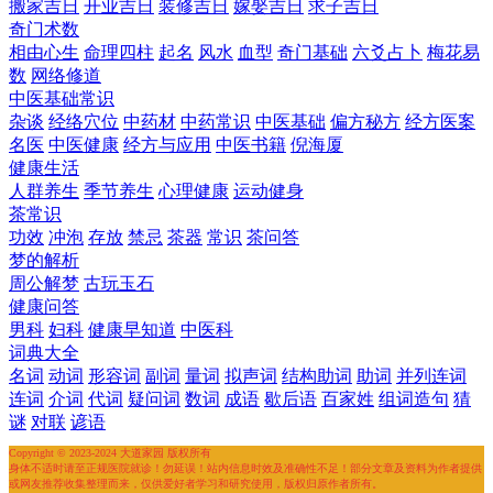
搬家吉日
开业吉日
装修吉日
嫁娶吉日
求子吉日
奇门术数
相由心生
命理四柱
起名
风水
血型
奇门基础
六爻占卜
梅花易
数
网络修道
中医基础常识
杂谈
经络穴位
中药材
中药常识
中医基础
偏方秘方
经方医案
名医
中医健康
经方与应用
中医书籍
倪海厦
健康生活
人群养生
季节养生
心理健康
运动健身
茶常识
功效
冲泡
存放
禁忌
茶器
常识
茶问答
梦的解析
周公解梦
古玩玉石
健康问答
男科
妇科
健康早知道
中医科
词典大全
名词
动词
形容词
副词
量词
拟声词
结构助词
助词
并列连词
连词
介词
代词
疑问词
数词
成语
歇后语
百家姓
组词造句
猜
谜
对联
谚语
Copyright © 2023-2024 大道家园 版权所有
身体不适时请至正规医院就诊！勿延误！站内信息时效及准确性不足！部分文章及资料为作者提供
或网友推荐收集整理而来，仅供爱好者学习和研究使用，版权归原作者所有。