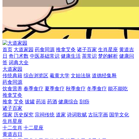
首页
大道家园
药食同源
推拿艾灸
诸子百家
生肖星座
黄道吉
日
奇门术数
中医基础常识
健康生活
茶常识
梦的解析
健康问
答
词典大全
大道家园
传统典籍
综合浏览区
羲黄大学
文始法脉
道德经集释
药食同源
饮食营养
春季食疗
夏季食疗
秋季食疗
冬季食疗
能不能吃
推拿艾灸
推拿
艾灸
拔罐
药浴
药酒
健康综合
刮痧
诸子百家
儒家
历史探究
宗祠传统
道家
诗词歌赋
古玩字画
国学文化
生肖星座
十二生肖
十二星座
黄道吉日