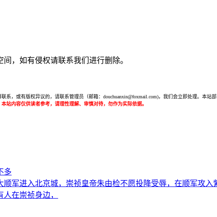
空间，如有侵权请联系我们进行删除。
或有版权异议的，请联系管理员（邮箱：douchuanxin@foxmail.com)，我们会立即处
：本站内容仅供读者参考，请理性理解、审慎对待，勿作为实际依据。
不多
的大顺军进入北京城，崇祯皇帝朱由检不愿投降受辱，在顺军攻
有人在崇祯身边，