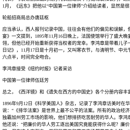
1月，《远东》把他以“中国第一位律师”介绍给读者，显然是
轮船招商局总办唐廷枢
应当承认，西人报刊记录中国，往往会有他们的偏见和误解，
宴》一文提到，1895年11月16日晚上，法国使馆举行了
翎，但他已经开始重新获得当权者的宠幸。李鸿章是带着儿子
日记》，11月17日是十月初一，又叫寒衣节，与清明节、中
六点半，时间完全吻合。
李鸿章接受《纽约时报》记者采访
中国第一位律师伍廷芳
总之，《西洋镜》和《遗失在西方的中国史》各个分册内容丰
1896年9月12日《科学美国人》杂志，记录了李鸿章访美
说：“《排华法案》是世界上最不公平的法案。所有的政治经
独霸加州劳工市场的影响，他们想排挤吃苦耐劳的华人。李鸿
他还说：“把廉价的华人劳工逐出美国究竟能获得什么呢？廉价