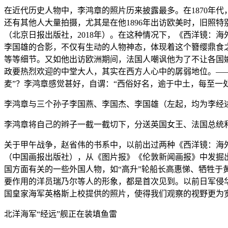
在近代历史人物中，李鸿章的照片历来披露最多。在1870年
还有其他人大量拍摄，尤其是在他1896年出访欧美时，旧照特
（北京日报出版社，2018年）。在这种情况下，《西洋镜：海
李国雄的合影，不仅有生动的人物神态，体现着这个簪缨鼎食
等等细节。又如他出访欧洲期间，法国人嘲讽他为了不让各国
政要热烈欢迎的中堂大人，其实在西方人心中的孱弱地位。—
麦”？李鸿章感觉甚好，自谓：“西俗好名，逾于中土，每至一
李鸿章与三个孙子李国燕、李国杰、李国雄（左起，均为李经
李鸿章将自己的辫子一截一截切下，分送英国女王、法国总统
关于甲午战争，赵省伟的书系中，以前出过两种《西洋镜：海外史
（中国画报出版社），从《图片报》《伦敦新闻画报》中发掘
国方面有关的一些外国人物，如“高升”轮船长高惠悌、牺牲于
要作用的洋员瑞乃尔等人的形象，都是首次见到。以前日军侵
国皇家海军英格斯上校提供的照片，使得我们观察的视野更为
北洋海军“经远”舰正在装填鱼雷