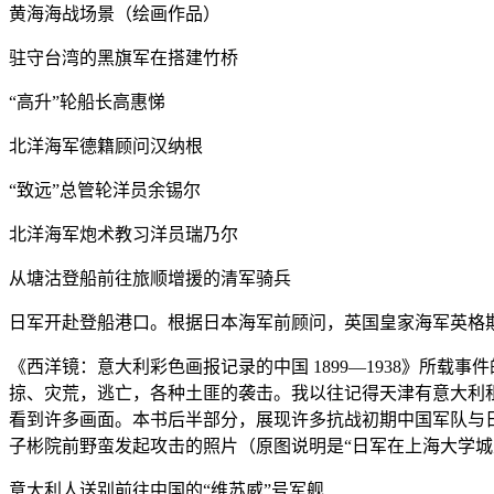
黄海海战场景（绘画作品）
驻守台湾的黑旗军在搭建竹桥
“高升”轮船长高惠悌
北洋海军德籍顾问汉纳根
“致远”总管轮洋员余锡尔
北洋海军炮术教习洋员瑞乃尔
从塘沽登船前往旅顺增援的清军骑兵
日军开赴登船港口。根据日本海军前顾问，英国皇家海军英格
《西洋镜：意大利彩色画报记录的中国 1899—1938》所
掠、灾荒，逃亡，各种土匪的袭击。我以往记得天津有意大利
看到许多画面。本书后半部分，展现许多抗战初期中国军队与
子彬院前野蛮发起攻击的照片（原图说明是“日军在上海大学城
意大利人送别前往中国的“维苏威”号军舰