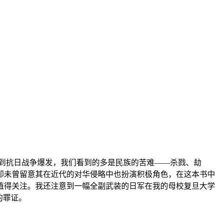
一直到抗日战争爆发，我们看到的多是民族的苦难——杀戮、劫
却未曾留意其在近代的对华侵略中也扮演积极角色，在这本书中
值得关注。我还注意到一幅全副武装的日军在我的母校复旦大学
的罪证。