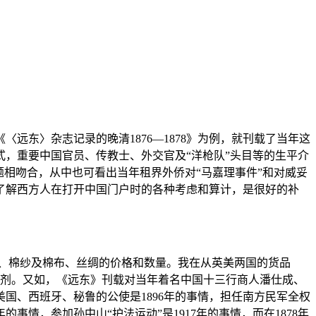
东〉杂志记录的晚清1876—1878》为例，就刊载了当年这
，重要中国官员、传教士、外交官及“洋枪队”头目等的生平介
相吻合，从中也可看出当年租界外侨对“马嘉理事件”和对威妥
了解西方人在打开中国门户时的各种考虑和算计，是很好的补
、棉纱及棉布、丝绸的价格和数量。我在从英美两国的货品
加剂。又如，《远东》刊载对当年着名中国十三行商人潘仕成、
国、西班牙、秘鲁的公使是1896年的事情，担任南方民军全权
情，参加孙中山“护法运动”是1917年的事情，而在1878年