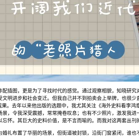
作配插图，更是为了寻找时代的感觉。通过观察相貌，知晓研究
受文明进步和社会变迁。但我自己并不到拍卖会上举牌，也很少
果。去年以来他出版的选题中，我尤其关注《海外史料看李鸿章》《
场景，令我深受震撼，常常掩卷叹息；也有不少照片，激发我进
以忘怀。其巨大的史料价值，是不言而喻的。而我对这两套丛刊
为婚礼布置了华丽的场景，但街道被封锁，沿街门窗紧闭，谁也