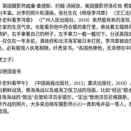
代，英国摄影师威廉·桑德斯、约翰·汤姆逊，美国摄影师洛伦佐·
别丰富。对李的照片和漫画，张社生在《绝版李鸿章》 （文汇出
外史料看李鸿章》 （广州人民出版社，2019）依然能有新的
之家的生活气息，也能看到他中西合璧的客厅里，悬挂着五幅慈
嫉妒，右手拿着自己的辫子，左手拿刀一截一截切下，分送英国
—仅仅在一年多前，清政府和北洋海军被日本打败，李鸿章被迫
处。必有报馆人执笔相随，纤悉皆书。”各国热捧他，无非想在
述之子）
和德国皇帝
料看甲午》 （中国画报出版社，2015；重庆出版社，201
出朝鲜战场、黄海海战以及威海卫保卫战的场面，比如“经远”舰
黄海海战的“致远”总管轮洋员余锡尔，“定远”管炮洋员尼格路
华作战的照片，大多来自随军摄影师小川一真和龟井兹一等人，
宽阔。