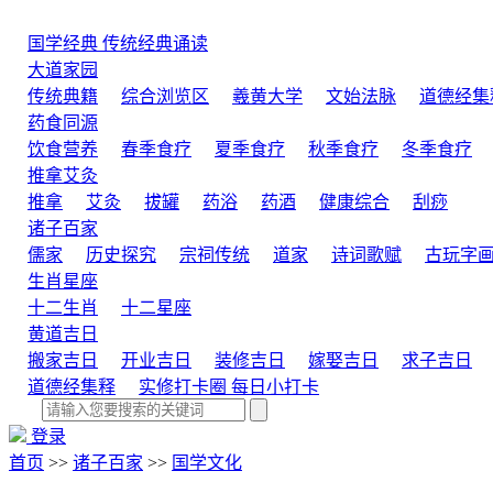
国学经典
传统经典诵读
大道家园
传统典籍
综合浏览区
羲黄大学
文始法脉
道德经集
药食同源
饮食营养
春季食疗
夏季食疗
秋季食疗
冬季食疗
推拿艾灸
推拿
艾灸
拔罐
药浴
药酒
健康综合
刮痧
诸子百家
儒家
历史探究
宗祠传统
道家
诗词歌赋
古玩字
生肖星座
十二生肖
十二星座
黄道吉日
搬家吉日
开业吉日
装修吉日
嫁娶吉日
求子吉日
道德经集释
实修打卡圈
每日小打卡
登录
首页
>>
诸子百家
>>
国学文化