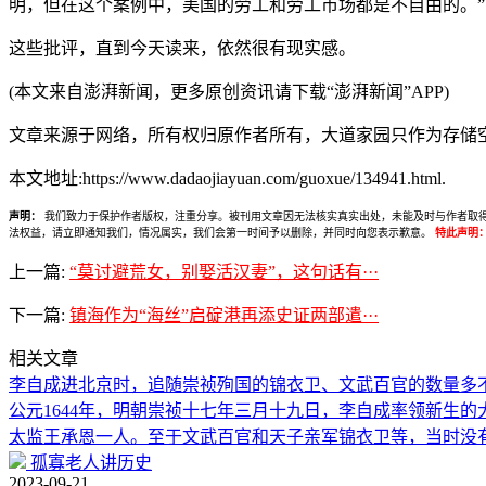
明，但在这个案例中，美国的劳工和劳工市场都是不自由的。”
这些批评，直到今天读来，依然很有现实感。
(本文来自澎湃新闻，更多原创资讯请下载“澎湃新闻”APP)
文章来源于网络，所有权归原作者所有，大道家园只作为存储
本文地址:https://www.dadaojiayuan.com/guoxue/134941.html.
声明：
我们致力于保护作者版权，注重分享。被刊用文章因无法核实真实出处，未能及时与作者取得联系，
法权益，请立即通知我们，情况属实，我们会第一时间予以删除，并同时向您表示歉意。
特此声明
上一篇:
“莫讨避荒女，别娶活汉妻”，这句话有···
下一篇:
镇海作为“海丝”启碇港再添史证两部遣···
相关文章
李自成进北京时，追随崇祯殉国的锦衣卫、文武百官的数量多
公元1644年，明朝崇祯十七年三月十九日，李自成率领新生
太监王承恩一人。至于文武百官和天子亲军锦衣卫等，当时没
孤寡老人讲历史
2023-09-21