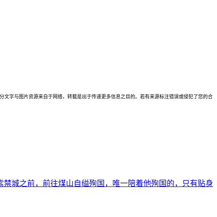
理。本站部分文字与图片资源来自于网络，转载是出于传递更多信息之目的。若有来源标注错误或侵犯了您的合
入紫禁城之前，前往煤山自缢殉国，唯一陪着他殉国的，只有贴身