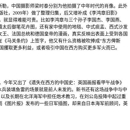
费斯勒，中国摄影师梁时泰分别为他拍摄了中年时代的肖像。此外
版社，2009年）做了整理归集，后又增补成《李鸿章旧影》
发现，就显得难能可贵。比如李鸿章与三个孙子李国杰、李国燕、
禧太后御笔花卉图，还有家中使用的地毯、中式痰盂、西式沙发
女王、法国总统和德国皇帝的漫画，真实反映出表面上受到各国
在《马关条约》上签字，他又有什么资格被吹捧成“东方俾斯
中国攫取更多利益，或者吸引中国在西方购买更多军火而已。
8）。今年又出了《遗失在西方的中国史：英国画报看甲午战争》
水兵装填鱼雷的场景就是前人未发的。新书还有这场战争中与中
斯，以及长期在北洋海军中担任炮术教习，在刘公岛投降中起过重
而《图片报》发布的一些日军插图，却来自日本海军前顾问，英