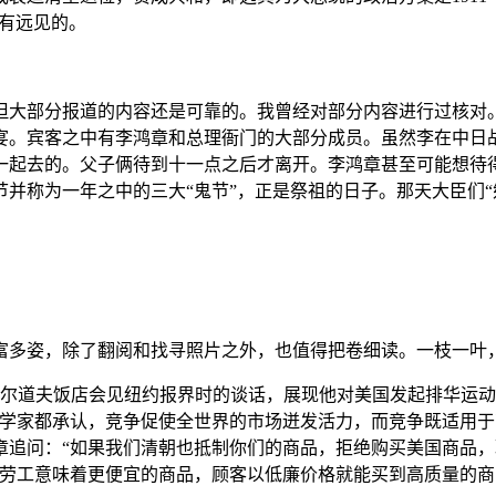
很有远见的。
但大部分报道的内容还是可靠的。我曾经对部分内容进行过核对
盛大晚宴。宾客之中有李鸿章和总理衙门的大部分成员。虽然李在中
一起去的。父子俩待到十一点之后才离开。李鸿章甚至可能想待得
元节并称为一年之中的三大“鬼节”，正是祭祖的日子。那天大臣们
富多姿，除了翻阅和找寻照片之外，也值得把卷细读。一枝一叶
时在华尔道夫饭店会见纽约报界时的谈话，展现他对美国发起排华
济学家都承认，竞争促使全世界的市场迸发活力，而竞争既适用于
章追问：“如果我们清朝也抵制你们的商品，拒绝购买美国商品，
劳工意味着更便宜的商品，顾客以低廉价格就能买到高质量的商