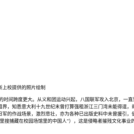
斯上校提供的照片绘制
载事件的时间跨度更大。从义和团运动兴起，八国联军攻入北京，
租界，知悉意大利十九世纪末曾打算强租浙江三门湾未能得逞，
日军的作战场景，激烈悲壮，亦为各种已出版史料中未曾援引，
里搜捕藏在校园场馆里的中国人”），这是侵略者摧残文化事业