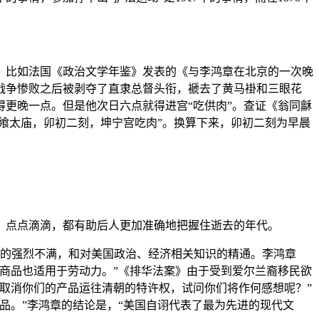
。比如法国《政治文学年鉴》发表的《与李鸿章在北京的一次晚
日战争惨败之后被剥夺了直隶总督头衔，褫去了黄马褂和三眼花
更晚一点。但是他次日六点就得进宫“吃供肉”。查证《翁同龢
“飨太庙，卯初二刻，坤宁宫吃肉”。换算下来，卯初二刻为早晨
，点点滴滴，都有助后人更加准确地把握住逝去的年代。
运动的强烈不满，和对美国政治、经济相关知识的精通。李鸿章
商品也适用于劳动力。”《排华法案》由于受到爱尔兰裔移民欲
取消你们的产品运往清朝的特许权，试问你们将作何感想呢？”
品。”李鸿章的结论是，“美国自诩代表了最为先进的现代文