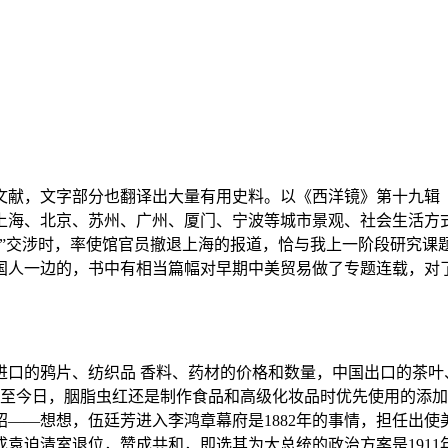
献，文字部分也翻译出大量有用史料。以《西洋镜》第十九辑《〈远
上海、北京、苏州、广州、厦门、宁波等城市景观、社会生活方式
”交涉时，率使馆官员撤退上海的报道，恰与我上一阶段研究课题
国人一边的，书中有相当篇幅对早期中美贸易做了专题连载，对
进口的鸦片、纺织品 香料、药材的价格和数量，中国出口的茶叶
，时至今日，胭脂虫红还是制作食品和高级化妆品时优先使用的添
——想想，伍廷芳进入李鸿章幕府是1882年的事情，担任出使美
迫清室退位，赞成共和，即选其为大总统的政治方案是1911年的事