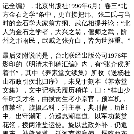
记全编》，北京出版社1996年6月）卷三“北
方金石之学”条中，更直接把邢、张二氏与当
时的金石学大家翁方纲、武亿相提并论：“北
人为金石之学者，大兴之翁，偃师之武，阶
州之邢雨民，武威之张介白，皆为世推重。”
最后要附说的是，台北联经出版公司1976年
影印的《明清未刊稿汇编》内，有“张介侯所
着书”，其中《养素堂文续集》所收《送杨桂
山布政引疾北归序》，未见于刻本《养素堂
文集》，文中记杨氏履历稍详，曰：“桂山少
年时负才名，由拔贡生考小京官，预军机，
值禁省。旋掇乙科，升主事，典刑曹，历郎
中。出守潮阳，分巡惠潮嘉道。以军功蒙赏
花翎，授两淮盐运使。旋以盐政外补，仍返
粤东，补肇罗道，迁河南按察使，擢陕西布