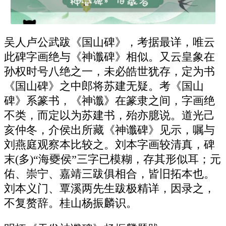
吴人卢公武跋《国山碑》，考据最详，唯云
此碑字画绝与《神谶碑》相似。又云皇象在
孙权时号八绝之一，未必皓世犹存，定为书
《国山碑》之中郎将苏建无疑。考《国山
碑》系篆书，《神谶》在篆隶之间，字画绝
不类，而定以为苏建书，殆亦臆说。道光己
亥仲冬，介侯出所藏《神谶碑》见示，嘱与
刘燕庭观察本比较之。刘本字画较清真，碑
末(多)“海夒侯”三字已模糊，存其形似耳；元
佑、崇宁、嘉靖三跋俱相合，皆旧拓本也。
刘本义门、覃溪两先生跋极精详，因录之，
不复赘辞。桂山杨振麟识。