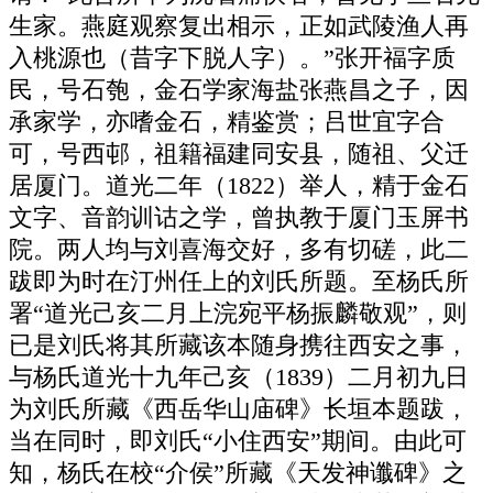
生家。燕庭观察复出相示，正如武陵渔人再
入桃源也（昔字下脱人字）。”张开福字质
民，号石匏，金石学家海盐张燕昌之子，因
承家学，亦嗜金石，精鉴赏；吕世宜字合
可，号西邨，祖籍福建同安县，随祖、父迁
居厦门。道光二年（1822）举人，精于金石
文字、音韵训诂之学，曾执教于厦门玉屏书
院。两人均与刘喜海交好，多有切磋，此二
跋即为时在汀州任上的刘氏所题。至杨氏所
署“道光己亥二月上浣宛平杨振麟敬观”，则
已是刘氏将其所藏该本随身携往西安之事，
与杨氏道光十九年己亥（1839）二月初九日
为刘氏所藏《西岳华山庙碑》长垣本题跋，
当在同时，即刘氏“小住西安”期间。由此可
知，杨氏在校“介侯”所藏《天发神谶碑》之