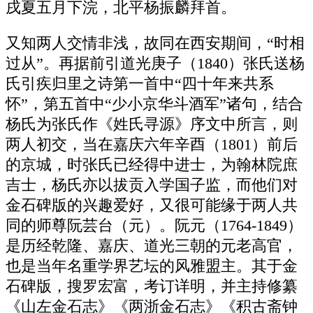
戌夏五月下浣，北平杨振麟拜首。
又知两人交情非浅，故同在西安期间，“时相
过从”。再据前引道光庚子（1840）张氏送杨
氏引疾归里之诗第一首中“四十年来共系
怀”，第五首中“少小京华斗酒军”诸句，结合
杨氏为张氏作《姓氏寻源》序文中所言，则
两人初交，当在嘉庆六年辛酉（1801）前后
的京城，时张氏已经得中进士，为翰林院庶
吉士，杨氏亦以拔贡入学国子监，而他们对
金石碑版的兴趣爱好，又很可能缘于两人共
同的师尊阮芸台（元）。阮元（1764-1849）
是历经乾隆、嘉庆、道光三朝的元老高官，
也是当年名重学界艺坛的风雅盟主。其于金
石碑版，搜罗宏富，考订详明，并主持修纂
《山左金石志》《两浙金石志》《积古斋钟