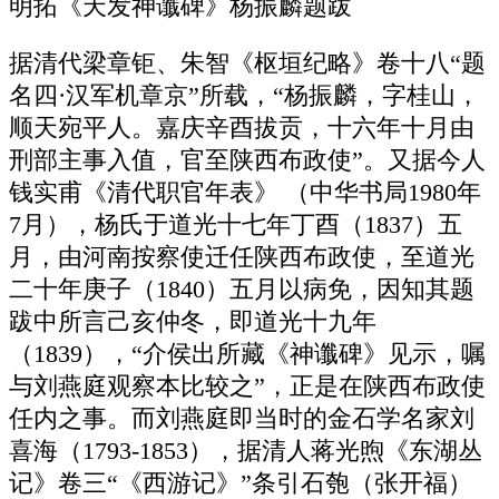
明拓《天发神谶碑》杨振麟题跋
据清代梁章钜、朱智《枢垣纪略》卷十八“题
名四·汉军机章京”所载，“杨振麟，字桂山，
顺天宛平人。嘉庆辛酉拔贡，十六年十月由
刑部主事入值，官至陕西布政使”。又据今人
钱实甫《清代职官年表》 （中华书局1980年
7月），杨氏于道光十七年丁酉（1837）五
月，由河南按察使迁任陕西布政使，至道光
二十年庚子（1840）五月以病免，因知其题
跋中所言己亥仲冬，即道光十九年
（1839），“介侯出所藏《神谶碑》见示，嘱
与刘燕庭观察本比较之”，正是在陕西布政使
任内之事。而刘燕庭即当时的金石学名家刘
喜海（1793-1853），据清人蒋光煦《东湖丛
记》卷三“《西游记》”条引石匏（张开福）