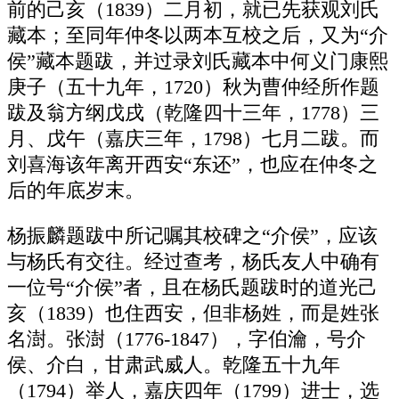
前的己亥（1839）二月初，就已先获观刘氏
藏本；至同年仲冬以两本互校之后，又为“介
侯”藏本题跋，并过录刘氏藏本中何义门康熙
庚子（五十九年，1720）秋为曹仲经所作题
跋及翁方纲戊戌（乾隆四十三年，1778）三
月、戊午（嘉庆三年，1798）七月二跋。而
刘喜海该年离开西安“东还”，也应在仲冬之
后的年底岁末。
杨振麟题跋中所记嘱其校碑之“介侯”，应该
与杨氏有交往。经过查考，杨氏友人中确有
一位号“介侯”者，且在杨氏题跋时的道光己
亥（1839）也住西安，但非杨姓，而是姓张
名澍。张澍（1776-1847），字伯瀹，号介
侯、介白，甘肃武威人。乾隆五十九年
（1794）举人，嘉庆四年（1799）进士，选