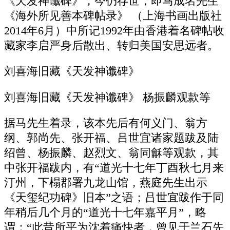
《天发神谶碑》，今仍存世，即马成名先生
《海外所见善本碑帖录》 （上海书画出版社
2014年6月）中所记1992年由香港着名碑帖收
藏家李启严身后散出、转归美国安思远者。
刘喜海旧藏《天发神谶碑》
刘喜海旧藏《天发神谶碑》 杨振麟观款等
据马先生着录，该本先后有何义门、翁方
纲、郭尚先、张开福、吕世宜诸家题跋及陆
绍曾、杨振麟、赵烈文、翁同龢等观款，其
中张开福跋内，有“道光十七年丁酉秋七月来
汀州，下榻郡署九龙山馆，燕庭先生出示
《天玺纪功碑》旧本”之语；吕世宜跋作于同
年稍后几个月的“道光十七年嘉平月”，略
谓：“此昔所平为沈着痛快者，曾见于兰石先