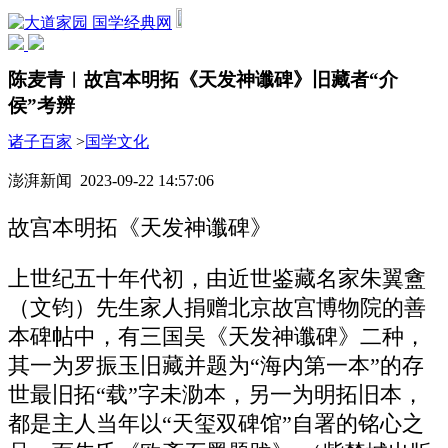
国学经典网
陈麦青︱故宫本明拓《天发神谶碑》旧藏者“介
侯”考辨
诸子百家
>
国学文化
澎湃新闻 2023-09-22 14:57:06
故宫本明拓《天发神谶碑》
上世纪五十年代初，由近世鉴藏名家朱翼盦
（文钧）先生家人捐赠北京故宫博物院的善
本碑帖中，有三国吴《天发神谶碑》二种，
其一为罗振玉旧藏并题为“海内第一本”的存
世最旧拓“载”字未泐本，另一为明拓旧本，
都是主人当年以“天玺双碑馆”自署的铭心之