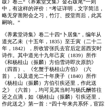
跋》卷三“《养素堂文集》金石跋尾”一则
中，有这样的评价：“考证详明，文字简洁，
略无穿凿附会之习，竹汀、授堂而后，此其
嗣响。”
《养素堂诗集》卷二十四“卜居集”，编年从
道光乙未（十五年，1835）至壬寅（二十二
年，1842），所收皆张氏去官后定居西安时
诗作。其中道光十九年己亥（1839）所作
《和杨桂山（振麟）方伯雪诗即次原韵》
（四首）、《乞蟹于杨桂山方伯》（六
首），以及道光二十年庚子（1840）所作
《杨桂山（振麟）方伯引疾还里，作此送
之》（六首），均可见其当时与杨氏酬答往
还之点滴，如《杨桂山（振麟）引疾还里，
作此送之》第一首：“四十年来共系怀，宦踪