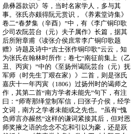
鼎彝器款识》等，当时名家学人，多与其
事。张氏亦颇得阮元赏识，《养素堂诗集》
卷二“春梦集（辛酉）”中，有《李广铜印歌
少司农阮芸台（元）夫子属作》长篇，据其
后所附章甫《读张介侯庶常李广铜印歌题
赠》诗题及诗中“吉士张作铜印歌”云云，知
为张氏在翰林时所作；卷七“南征前集上（乙
丑、丙寅）”中的《至扬州谒阮芸台（元）抚
军师（时先生丁艰在家）》二首，则是张氏
嘉庆十一年丙寅（1806）过扬州时的谒师之
作，其第二首“南方学者未能先”句下，有注
曰：“师寄那绎堂制军信，曰张子介侯，经学
文词，南方之学者未能或之先也。”虽有“愧
负师言亦赧然”这样的谦词紧接其后，但对恩
师奖掖之语的念念不忘和引以为豪，还是跃