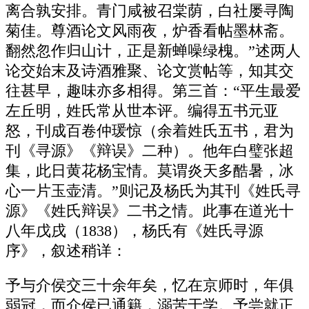
离合孰安排。青门咸被召棠荫，白社屡寻陶
菊佳。尊酒论文风雨夜，炉香看帖墨林斋。
翻然忽作归山计，正是新蝉噪绿槐。”述两人
论交始末及诗酒雅聚、论文赏帖等，知其交
往甚早，趣味亦多相得。第三首：“平生最爱
左丘明，姓氏常从世本评。编得五书元亚
怒，刊成百卷仲瑗惊（余着姓氏五书，君为
刊《寻源》《辩误》二种）。他年白璧张超
集，此日黄花杨宝情。莫谓炎天多酷暑，冰
心一片玉壶清。”则记及杨氏为其刊《姓氏寻
源》《姓氏辩误》二书之情。此事在道光十
八年戊戌（1838），杨氏有《姓氏寻源
序》，叙述稍详：
予与介侯交三十余年矣，忆在京师时，年俱
弱冠，而介侯已通籍，溺苦于学。予尝就正