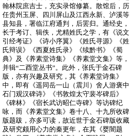
翰林院庶吉士，充实录馆修纂。散馆后，历
任贵州玉屏、四川屏山及江西永新、泸溪等
县知县，署临江府通判，后罢归。通经史，
长于考订、辑佚，尤精姓氏之学，有《说文
引经考证》《诗小序翼》《姓氏寻源》《姓
氏辩误》《西夏姓氏录》《续黔书》《蜀
典》及《养素堂诗集》《养素堂文集》等，
并辑“二酉堂丛书”。此外，张氏于金石碑
版，亦有兴趣及研究，其《养素堂诗集》
中，即有《遥同岳一山（震川）舍人游褒中
石门观汉碑诗》《书敦煌太守裴岑碑后》
《碑林》《宿长武访昭仁寺碑》等访碑纪
咏，而《养素堂文集》卷十八、十九所收碑
版题跋，亦多可读，故近世于金石碑版收藏
及研究颇用心力的秦更年，在其《婴闇题