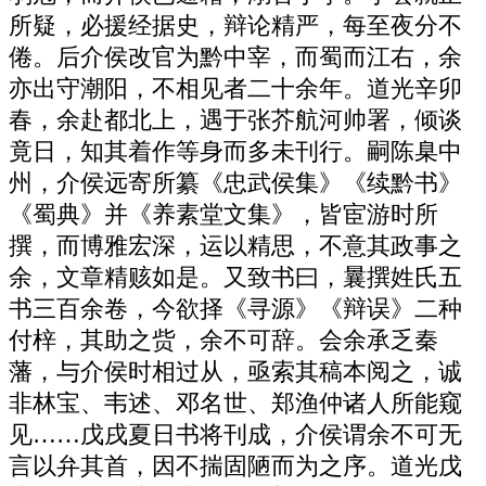
所疑，必援经据史，辩论精严，每至夜分不
倦。后介侯改官为黔中宰，而蜀而江右，余
亦出守潮阳，不相见者二十余年。道光辛卯
春，余赴都北上，遇于张芥航河帅署，倾谈
竟日，知其着作等身而多未刊行。嗣陈臬中
州，介侯远寄所纂《忠武侯集》《续黔书》
《蜀典》并《养素堂文集》，皆宦游时所
撰，而博雅宏深，运以精思，不意其政事之
余，文章精赅如是。又致书曰，曩撰姓氏五
书三百余卷，今欲择《寻源》《辩误》二种
付梓，其助之赀，余不可辞。会余承乏秦
藩，与介侯时相过从，亟索其稿本阅之，诚
非林宝、韦述、邓名世、郑渔仲诸人所能窥
见……戊戌夏日书将刊成，介侯谓余不可无
言以弁其首，因不揣固陋而为之序。道光戊