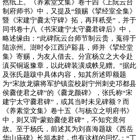
然纸上。《养素堂文集》卷十四《上阮云台
制府师书》中，又提及“颁赐《揅经室全集》
暨《宋建宁爨太守碑》拓，再拜秖受”，并于
同书卷十八《书宋建宁太守爨君碑后》中，
略述缘由：“此碑阮云台师节制云贵，蒐得于
陆凉州。澍时令江西泸谿县，师并《揅经堂
集》寄赐，为友人借去。分宜杨立之大令赴
滇买铜返豫章，以此碑装潢成帙见赠。”据此
及张氏题跋中具体内容，知其所述即额题
为“宋故龙骧将军护镇蛮校尉宁州刺史邛都县
侯爨使君之碑”的《爨龙颜碑》，张氏称“宋
建宁太守爨君碑”，或其当时未见碑额？而
《养素堂文集》卷十五《与杨立之明府书》
中，则又谓“蒙贻爨使君碑”，不知究竟何
故。至于杨氏，前述其为刘喜海题跋《西岳
华山庙碑》长垣本时，也有这样的回忆：“丁