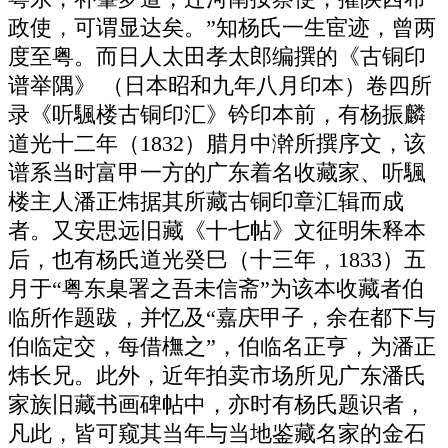
政使，可谓显达矣。”知杨氏一生宦迹，曾两
度至粤。而日人太田孝太郎编撰的《古铜印
谱举隅》 （日本昭和九年八月印本）卷四所
录《听颿楼古铜印汇》钤印本前，有杨振麟
道光十二年（1832）腊月中澣所撰序文，该
谱系当时富甲一方的广东着名收藏家、听颿
楼主人潘正炜据其所藏古铜印章汇辑而成
者。又安思远旧藏《十七帖》文征明朱释本
后，也有杨氏道光癸巳（十三年，1833）五
月于“粤东臬署之吾未信斋”为该本收藏者伯
临所作题跋，并忆及“嘉庆甲子，余在都下与
伯临定交，每借橅之”，伯临名正亨，为潘正
炜长兄。此外，近年拍卖市场所见广东潘氏
家族旧藏书画碑帖中，亦时有杨氏题识者，
凡此，皆可窥其当年与当地鉴藏名家的金石