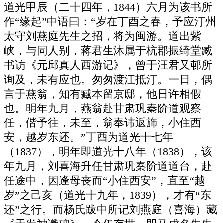
道光甲辰（二十四年，1844）六月为该书所
作“缘起”中语曰：“岁在丁酉之春，予应汀州
太守刘燕庭先生之招，将为闽游。道出紫
峡，与同人别，蒋君生沐属于杭郡振绮堂臧
书访《元邱真人西游记》，曾于汪君又邨所
询及，未有应也。匆匆渡江抵汀。一日，偶
言于燕翁，知有臧本留京邸，他日许相假
也。明年九月，燕翁赴甘肃巩秦阶道观察
任，偕予往，未至，翁奉讳返斾，小住西
安，越岁东还。”丁酉为道光十七年
（1837），明年即道光十八年（1838），该
年九月，刘喜海升任甘肃巩秦阶道道台，赴
任途中，因逢母丧而“小住西安”，直至“越
岁”之己亥（道光十九年，1839），才有“东
还”之行。而杨氏跋中所记刘燕庭（喜海）藏