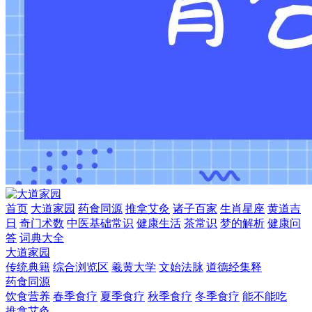
首页
大道家园
药食同源
推拿艾灸
诸子百家
生肖星座
黄道吉
日
奇门术数
中医基础常识
健康生活
茶常识
梦的解析
健康问
答
词典大全
大道家园
传统典籍
综合浏览区
羲黄大学
文始法脉
道德经集释
药食同源
饮食营养
春季食疗
夏季食疗
秋季食疗
冬季食疗
能不能吃
推拿艾灸