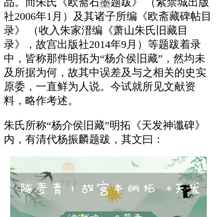
品。而朱氏《欧斋石墨题跋》 （紫禁城出版
社2006年1月）及其诸子所编《欧斋藏碑帖目
录》 （收入朱家溍编《萧山朱氏旧藏目
录》，故宫出版社2014年9月）等题跋着录
中，皆称那件明拓为“杨介侯旧藏”，然均未
及所据为何，故其中误差及与之相关的史实
原委，一直鲜为人说。今试就所见文献资
料，略作考述。
朱氏所称“杨介侯旧藏”明拓《天发神谶碑》
内，有清代杨振麟题跋，其文曰：