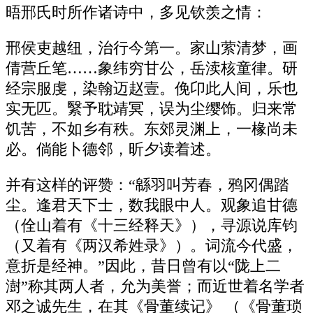
晤邢氏时所作诸诗中，多见钦羡之情：
邢侯吏越纽，治行今第一。家山萦清梦，画
倩营丘笔……象纬穷甘公，岳渎核童律。研
经宗服虔，染翰迈赵壹。俛卬此人间，乐也
实无匹。繄予耽靖冥，误为尘缨饰。归来常
饥苦，不如乡有秩。东郊灵渊上，一椽尚未
必。倘能卜德邻，昕夕读着述。
并有这样的评赞：“緜羽叫芳春，鸦冈偶踏
尘。逢君天下士，数我眼中人。观象追甘德
（佺山着有《十三经释天》），寻源说库钧
（又着有《两汉希姓录》）。词流今代盛，
意折是经神。”因此，昔日曾有以“陇上二
澍”称其两人者，允为美誉；而近世着名学者
邓之诚先生，在其《骨董续记》 （《骨董琐