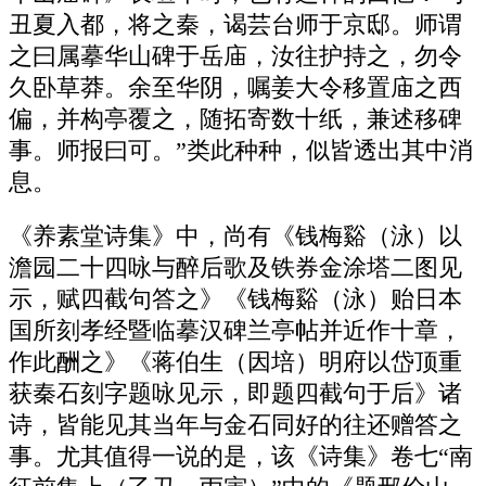
丑夏入都，将之秦，谒芸台师于京邸。师谓
之曰属摹华山碑于岳庙，汝往护持之，勿令
久卧草莽。余至华阴，嘱姜大令移置庙之西
偏，并构亭覆之，随拓寄数十纸，兼述移碑
事。师报曰可。”类此种种，似皆透出其中消
息。
《养素堂诗集》中，尚有《钱梅谿（泳）以
澹园二十四咏与醉后歌及铁券金涂塔二图见
示，赋四截句答之》《钱梅谿（泳）贻日本
国所刻孝经暨临摹汉碑兰亭帖并近作十章，
作此酬之》《蒋伯生（因培）明府以岱顶重
获秦石刻字题咏见示，即题四截句于后》诸
诗，皆能见其当年与金石同好的往还赠答之
事。尤其值得一说的是，该《诗集》卷七“南