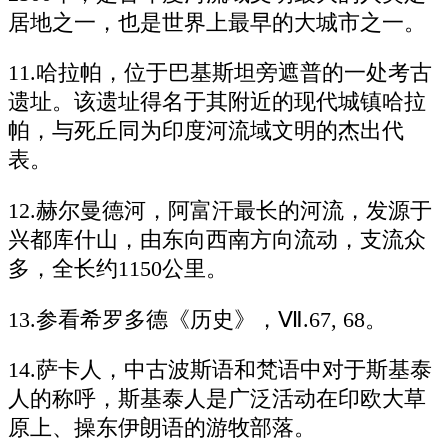
居地之一，也是世界上最早的大城市之一。
11.哈拉帕，位于巴基斯坦旁遮普的一处考古
遗址。该遗址得名于其附近的现代城镇哈拉
帕，与死丘同为印度河流域文明的杰出代
表。
12.赫尔曼德河，阿富汗最长的河流，发源于
兴都库什山，由东向西南方向流动，支流众
多，全长约1150公里。
13.参看希罗多德《历史》，Ⅶ.67, 68。
14.萨卡人，中古波斯语和梵语中对于斯基泰
人的称呼，斯基泰人是广泛活动在印欧大草
原上、操东伊朗语的游牧部落。