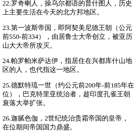
22.罗奇喇人，操乌尔都语的普什图人，历史
上主要生活在今天的北方邦地区。
23.第一波斯帝国，即阿契美尼德王朝（公元
前550-前334），由居鲁士大帝创立，被亚历
山大大帝所攻灭。
24.帕罗帕米萨达伊，指居住在兴都库什山地
区的人，也代指这一地区。
25.德默特琉一世（约公元前200年-前185年在
位），巴克特里亚统治者，趁印度孔雀王朝
衰落大举扩张。
26.迦腻色伽，2世纪统治贵霜帝国的皇帝，
在位期间帝国国力鼎盛。