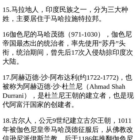
15.马拉地人，印度民族之一，分为三大种
姓，主要居住于马哈拉施特拉邦。
16伽色尼的马哈茂德（971-1030），伽色尼
帝国最杰出的统治者，率先使用“苏丹”头
衔，统治期间，曾先后17次入侵劫掠印度次
大陆。
17.阿赫迈德·沙·阿布达利(约1722-1772)，也
被称为阿赫迈德·沙·杜兰尼（Ahmad Shah
Durrani），是杜兰尼王朝的建立者，也是现
代阿富汗国家的创建者。
18.古尔人，公元9世纪建立古尔王朝，1011
年被伽色尼皇帝马哈茂德征服后，从佛教改
信逊尼派伊斯兰教，后于1186年推翻伽色尼