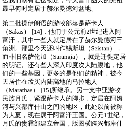
么我们就有证据锁定，今天普什图人的先祖
最早何时定居于赫尔曼德河盆地。
第二批操伊朗语的游牧部落是萨卡人
（Sakas） [14]，他们于公元前2世纪进入阿
富汗，其中一些人就定居在了赫尔曼德河三
角洲。那里今天还叫作锡斯坦（Seistan），
而非旧名萨伦加（Sarangia），就是迁徙定居
的明证。还有些人深入印度次大陆腹地，他
们的一些基因，更多的是他们的精神，被今
天居住在孟买内陆高地的马拉地人
（Marathas） [15]所继承。另一支中亚游牧
民族月氏，紧跟萨卡人的脚步，定居在阿姆
河与兴都库什山之间的地区，此处以前被称
为大夏，现在属于阿富汗王国。公元1世纪，
月氏的贵霜部建立帝国，版图横跨兴都库什