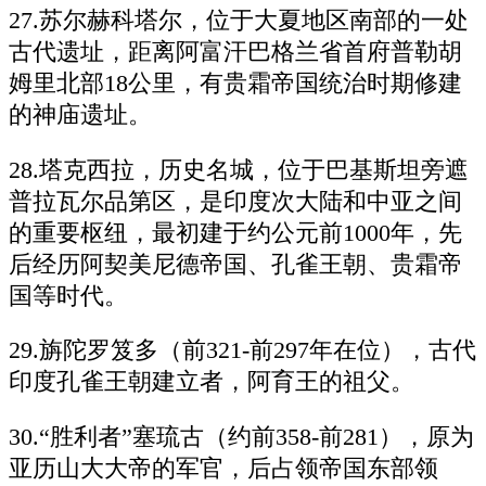
27.苏尔赫科塔尔，位于大夏地区南部的一处
古代遗址，距离阿富汗巴格兰省首府普勒胡
姆里北部18公里，有贵霜帝国统治时期修建
的神庙遗址。
28.塔克西拉，历史名城，位于巴基斯坦旁遮
普拉瓦尔品第区，是印度次大陆和中亚之间
的重要枢纽，最初建于约公元前1000年，先
后经历阿契美尼德帝国、孔雀王朝、贵霜帝
国等时代。
29.旃陀罗笈多（前321-前297年在位），古代
印度孔雀王朝建立者，阿育王的祖父。
30.“胜利者”塞琉古（约前358-前281），原为
亚历山大大帝的军官，后占领帝国东部领