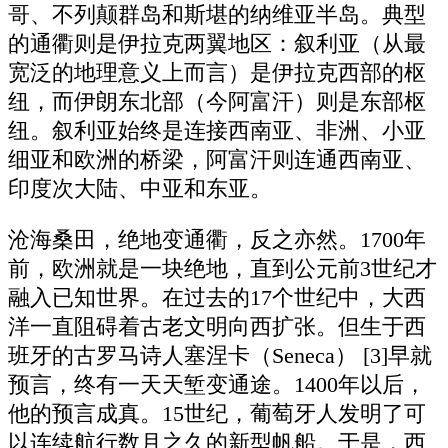
哥、不列颠群岛和斯堪的纳维亚半岛。典型
的通衢则是伊拉克两翼地区：叙利亚（从最
宽泛的地理意义上而言）是伊拉克西部的枢
纽，而伊朗东北部（今阿富汗）则是东部枢
纽。叙利亚始终是连接西南亚、非洲、小亚
细亚和欧洲的桥梁，阿富汗则连通西南亚、
印度次大陆、中亚和东亚。
沧海桑田，绝地变通衢，反之亦然。1700年
前，欧洲就是一块绝地，直到公元前3世纪才
融入已知世界。在过去的17个世纪中，大西
洋一直阻碍着古老文明向西扩张。但生于西
班牙的古罗马诗人塞涅卡（Seneca） [3]早就
预言，终有一天天堑变通途。1400年以后，
他的预言成真。15世纪，葡萄牙人发明了可
以连续航行数月之久的新型帆船。于是，西