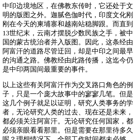
中印边境地区，在佛教东传时，它还处于文
明的版图之外。迦腻色伽时代，印度文化刚
刚在今天的柬埔寨和越南站稳脚跟。而直到
13世纪末，云南才摆脱少数民族之手，被中
国的蒙古统治者并入版图。因此，这条经由
阿富汗的道路尽管迂回，却是中印之间最早
的沟通之路。佛教经由此路传播，这迄今仍
是中印两国间最重要的事件。
以上这些有关阿富汗作为交叉路口角色的例
子，只是一个庞大故事中的寥寥几笔。但是
这几个例子就足以证明，研究人类事务的学
者，无论研究人类的过去、现在还是未来，
都必须关注阿富汗。无论研究任何国家，都
必须亲眼看看那里。但是需要在那里待多久
呢？理想情况下，全部工作时间都未必够。