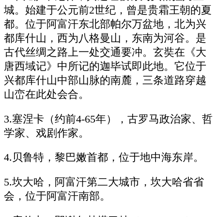
城。始建于公元前2世纪，曾是贵霜王朝的夏
都。位于阿富汗东北部帕尔万盆地，北为兴
都库什山，西为八格曼山，东南为河谷。是
古代丝绸之路上一处交通要冲。玄奘在《大
唐西域记》中所记的迦毕试即此地。它位于
兴都库什山中部山脉的南麓，三条道路穿越
山峦在此处会合。
3.塞涅卡（约前4-65年），古罗马政治家、哲
学家、戏剧作家。
4.贝鲁特，黎巴嫩首都，位于地中海东岸。
5.坎大哈，阿富汗第二大城市，坎大哈省省
会，位于阿富汗南部。