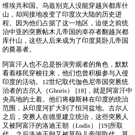
维埃共和国。乌兹别克人没能穿越兴都库什
山，却间接地改变了印度次大陆的历史进
程。因为他们占据了这一地区，迫使之前统
治中亚的突厥帖木儿帝国的幸存者翻越兴都
库什山，这些人后来成为了印度莫卧儿帝国
的奠基者。
阿富汗人也不总是扮演旁观者的角色，默默
看着移民穿梭往来，他们也曾积极参与入侵
印度的活动。12世纪取代伽色尼帝国突厥统
治者的古尔人（Ghoris） [18]，就是阿富汗中
央高地的土着。他们将穆斯林在印度的统治
范围，从印度河扩大到了恒河盆地。古尔人
之后，突厥人在德里建立统治，这些突厥人
又被阿富汗的洛迪王朝（Lodis） [19]所取
代，之后洛迪王朝又被莫卧儿帝国取代。莫