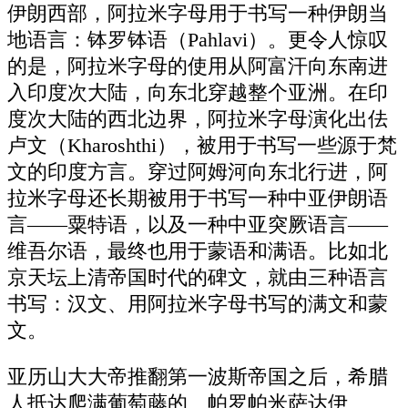
伊朗西部，阿拉米字母用于书写一种伊朗当
地语言：钵罗钵语（Pahlavi）。更令人惊叹
的是，阿拉米字母的使用从阿富汗向东南进
入印度次大陆，向东北穿越整个亚洲。在印
度次大陆的西北边界，阿拉米字母演化出佉
卢文（Kharoshthi），被用于书写一些源于梵
文的印度方言。穿过阿姆河向东北行进，阿
拉米字母还长期被用于书写一种中亚伊朗语
言——粟特语，以及一种中亚突厥语言——
维吾尔语，最终也用于蒙语和满语。比如北
京天坛上清帝国时代的碑文，就由三种语言
书写：汉文、用阿拉米字母书写的满文和蒙
文。
亚历山大大帝推翻第一波斯帝国之后，希腊
人抵达爬满葡萄藤的、帕罗帕米萨达伊