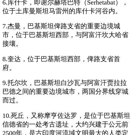
6.库什卡，即谢尔赫塔巴特（Serhetabat），
位于土库曼斯坦马雷州的库什卡河谷内。
7.杰曼，巴基斯坦俾路支省的重要边境城
市，位于巴基斯坦西部，与阿富汗坎大哈省
接壤。
8.奎达，位于巴基斯坦西部，俾路支省首
府。
9.托尔坎，巴基斯坦白沙瓦与阿富汗贾拉拉
巴德之间的重要边境城市，两国分界线穿城
而过。
10.死丘，又称摩亨佐达罗，是位于巴基斯坦
信德省的一处考古遗址，大约兴建于公元前
2500年，是古印度河流域文明最大的人类定