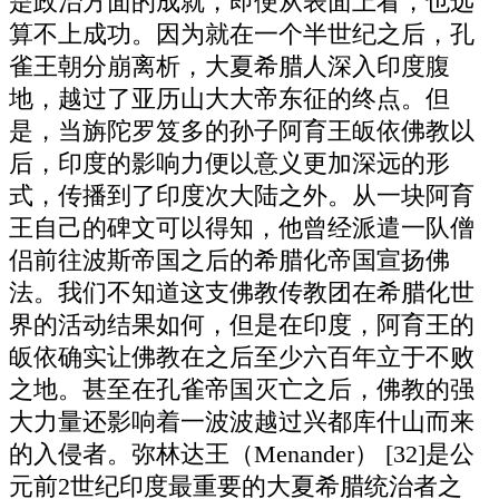
是政治方面的成就，即便从表面上看，也远
算不上成功。因为就在一个半世纪之后，孔
雀王朝分崩离析，大夏希腊人深入印度腹
地，越过了亚历山大大帝东征的终点。但
是，当旃陀罗笈多的孙子阿育王皈依佛教以
后，印度的影响力便以意义更加深远的形
式，传播到了印度次大陆之外。从一块阿育
王自己的碑文可以得知，他曾经派遣一队僧
侣前往波斯帝国之后的希腊化帝国宣扬佛
法。我们不知道这支佛教传教团在希腊化世
界的活动结果如何，但是在印度，阿育王的
皈依确实让佛教在之后至少六百年立于不败
之地。甚至在孔雀帝国灭亡之后，佛教的强
大力量还影响着一波波越过兴都库什山而来
的入侵者。弥林达王（Menander） [32]是公
元前2世纪印度最重要的大夏希腊统治者之