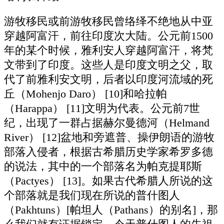
游牧移民或前游牧移民曾络绎不绝地从中亚
穿越阿富汗，前往印度次大陆。公元前1500
年的某个时候，雅利安人穿越阿富汗，将梵
文带到了印度。这些人是印度文明之父，取
代了前雅利安文明，后者以印度河流域的死
丘（Mohenjo Daro） [10]和哈拉帕
（Harappa） [11]文明为代表。公元前7世
纪，出现了一群占据赫尔曼德河（Helmand
River） [12]盆地和旁遮普、操伊朗语的游牧
部落入侵者，根据古希腊历史学家希罗多德
的说法，其中的一个部落名为帕克提耶斯
（Pactyes） [13]。如果古代希腊人所说的这
个部落就是我们现在所说的普什图人
（Pakhtuns）[帕坦人（Pathans）的别名]，那