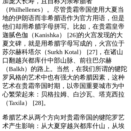
加庞大长寿，且自称为亲希腊者
（Philhellenes）。尽管贵霜帝国使用大夏当
地的伊朗语而非希腊语作为官方用语，但是
他们却用希腊字母拼写。比如，在贵霜皇帝
迦腻色伽（Kanishka） [26]的火宫发现的大
夏文碑，就是用希腊字母写成的，火宫位于
苏尔赫科塔尔（Surkh Kotal） [27]，在诸山
口翻越兴都库什中部山脉、前往巴尔赫
（Balkh）的路上。当然，在我们所谓的犍陀
罗风格的艺术中也有强大的希腊因素，这种
艺术在贵霜帝国时期，以帝国重要城市为中
心繁荣起来：贝格拉姆、白沙瓦、塔克西拉
（Taxila） [28]。
希腊艺术从两个方向对贵霜帝国的犍陀罗艺
术产生影响：从大夏穿越兴都库什山，从埃