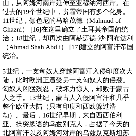
山，从阿姆河南岸延伸至亚穆纳河西岸。在
过去的19个世纪中，贵霜帝国有多个化身。
11世纪，伽色尼的马哈茂德（Mahmud of
Ghazni） [16]在这里确立了土耳其帝国的统
治；18世纪，却再次由阿赫迈德·沙·阿布达利
（Ahmad Shah Abdli） [17]建立的阿富汗帝国
统治。
5世纪，一支匈奴人穿越阿富汗入侵印度次大
陆，此时欧洲正遭受另一支匈奴人的侵袭。
匈奴人凶猛残忍，破坏力惊人，却败于蒙古
人之手。13世纪，蒙古人入侵阿富汗和几乎
整个欧亚大陆（只有印度和西欧躲过浩
劫）。最后，16世纪早期，来自西西伯利
亚、操突厥语的乌兹别克人，占据了今天的
北阿富汗以及阿姆河对岸的乌兹别克斯坦苏