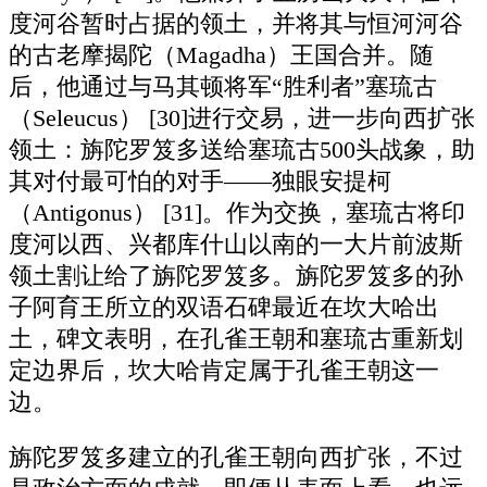
度河谷暂时占据的领土，并将其与恒河河谷
的古老摩揭陀（Magadha）王国合并。随
后，他通过与马其顿将军“胜利者”塞琉古
（Seleucus） [30]进行交易，进一步向西扩张
领土：旃陀罗笈多送给塞琉古500头战象，助
其对付最可怕的对手——独眼安提柯
（Antigonus） [31]。作为交换，塞琉古将印
度河以西、兴都库什山以南的一大片前波斯
领土割让给了旃陀罗笈多。旃陀罗笈多的孙
子阿育王所立的双语石碑最近在坎大哈出
土，碑文表明，在孔雀王朝和塞琉古重新划
定边界后，坎大哈肯定属于孔雀王朝这一
边。
旃陀罗笈多建立的孔雀王朝向西扩张，不过