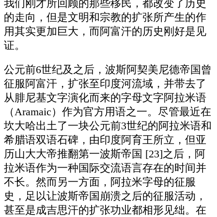
我们刚才所回顾的那些移民，都改变了历史
的走向，但是文明和宗教的扩张所产生的作
用其实更加巨大，而阿富汗的历史刚好是见
证。
公元前6世纪及之后，波斯阿契美尼德帝国曾
征服阿富汗，扩张至印度河流域，并带去了
从腓尼基文字演化而来的字母文字阿拉米语
（Aramaic）作为官方用语之一。尽管最近在
坎大哈出土了一块公元前3世纪的阿拉米语和
希腊语双语石碑，由印度阿育王所立，但亚
历山大大帝推翻第一波斯帝国 [23]之后，阿
拉米语作为一种国际交流语言存在的时间并
不长。然而另一方面，阿拉米字母的征服
史，足以让波斯帝国崩溃之后的征服活动，
甚至是成吉思汗的扩张功业都相形见绌。在