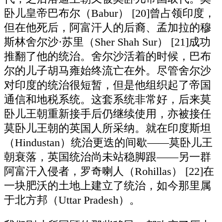
卧儿皇帝巴布尔（Babur） [20]曾占领印度，
但在他死后，阿富汗人的后裔、孟加拉的穆
斯林舍尔沙·苏里（Sher Shah Sur） [21]成功
推翻了他的统治。舍尔沙活着的时候，巴布
尔的儿子胡马雍始终流亡在外。尽管舍尔沙
对印度的统治很短暂，但是他组织起了帝国
通信和地税系统。这套系统非常好，后来莫
卧儿王朝重新接手后仍继续使用，亦被接任
莫卧儿王朝的英国人所采纳。就在印度斯坦
（Hindustan）统治更迭的间歇——莫卧儿王
朝衰落，英国统治尚未站稳脚跟——另一群
阿富汗入侵者，罗奇喇人（Rohillas） [22]在
一块肥沃的土地上建立了统治，如今那里属
于北方邦（Uttar Pradesh）。