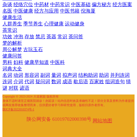
杂谈
经络穴位
中药材
中药常识
中医基础
偏方秘方
经方医案
名医
中医健康
经方与应用
中医书籍
倪海厦
健康生活
人群养生
季节养生
心理健康
运动健身
茶常识
功效
冲泡
存放
禁忌
茶器
常识
茶问答
梦的解析
周公解梦
古玩玉石
健康问答
男科
妇科
健康早知道
中医科
词典大全
名词
动词
形容词
副词
量词
拟声词
结构助词
助词
并列连词
连词
介词
代词
疑问词
数词
成语
歇后语
百家姓
组词造句
猜
谜
对联
谚语
Copyright © 2023-2024 大道家园 版权所有
身体不适时请至正规医院就诊！勿延误！站内信息时效及准确性不足！部分文章及资料为作者提供
或网友推荐收集整理而来，仅供爱好者学习和研究使用，版权归原作者所有。
陕ICP备2022010374号-1
陕公网安备 61019702000398号
网站地图