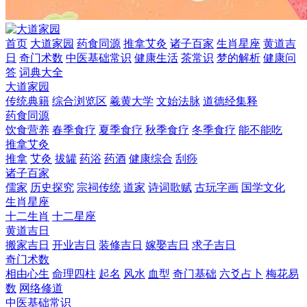
首页
大道家园
药食同源
推拿艾灸
诸子百家
生肖星座
黄道吉
日
奇门术数
中医基础常识
健康生活
茶常识
梦的解析
健康问
答
词典大全
大道家园
传统典籍
综合浏览区
羲黄大学
文始法脉
道德经集释
药食同源
饮食营养
春季食疗
夏季食疗
秋季食疗
冬季食疗
能不能吃
推拿艾灸
推拿
艾灸
拔罐
药浴
药酒
健康综合
刮痧
诸子百家
儒家
历史探究
宗祠传统
道家
诗词歌赋
古玩字画
国学文化
生肖星座
十二生肖
十二星座
黄道吉日
搬家吉日
开业吉日
装修吉日
嫁娶吉日
求子吉日
奇门术数
相由心生
命理四柱
起名
风水
血型
奇门基础
六爻占卜
梅花易
数
网络修道
中医基础常识