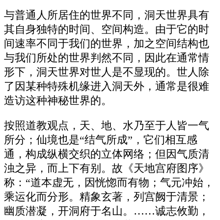
与普通人所居住的世界不同，洞天世界具有
其自身独特的时间、空间构造。由于它的时
间速率不同于我们的世界，加之空间结构也
与我们所处的世界判然不同，因此在通常情
形下，洞天世界对世人是不显现的。世人除
了因某种特殊机缘进入洞天外，通常是很难
造访这种神秘世界的。
按照道教观点，天、地、水乃至于人皆一气
所分；仙境也是“结气所成”，它们相互感
通，构成纵横交织的立体网络；但因气质清
浊之异，而上下有别。故《天地宫府图序》
称：“道本虚无，因恍惚而有物；气元冲始，
乘运化而分形。精象玄著，列宫阙于清景；
幽质潜凝，开洞府于名山。……诚志攸勤，